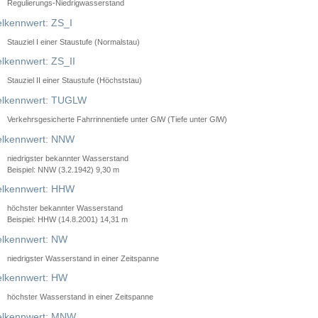
Regulierungs-Niedrigwasserstand
lkennwert: ZS_I
Stauziel I einer Staustufe (Normalstau)
lkennwert: ZS_II
Stauziel II einer Staustufe (Höchststau)
elkennwert: TUGLW
Verkehrsgesicherte Fahrrinnentiefe unter GlW (Tiefe unter GlW)
lkennwert: NNW
niedrigster bekannter Wasserstand
Beispiel: NNW (3.2.1942) 9,30 m
lkennwert: HHW
höchster bekannter Wasserstand
Beispiel: HHW (14.8.2001) 14,31 m
lkennwert: NW
niedrigster Wasserstand in einer Zeitspanne
lkennwert: HW
höchster Wasserstand in einer Zeitspanne
elkennwert: MNW