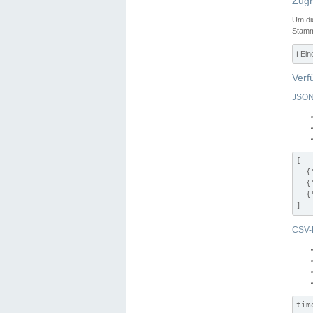
Zugr
Um di
Stamm
ℹ️ Ei
Verf
JSON
[

  {
  {
  {
]
CSV-
tim