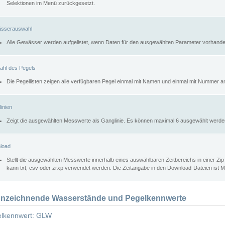
Selektionen im Menü zurückgesetzt.
sserauswahl
Alle Gewässer werden aufgelistet, wenn Daten für den ausgewählten Parameter vorhande
ahl des Pegels
Die Pegellisten zeigen alle verfügbaren Pegel einmal mit Namen und einmal mit Nummer a
inien
Zeigt die ausgewählten Messwerte als Ganglinie. Es können maximal 6 ausgewählt werde
load
Stellt die ausgewählten Messwerte innerhalb eines auswählbaren Zeitbereichs in einer Zi
kann txt, csv oder zrxp verwendet werden. Die Zeitangabe in den Download-Dateien ist 
nzeichnende Wasserstände und Pegelkennwerte
lkennwert: GLW