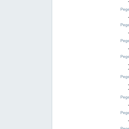
Pege
Pege
Peg
Pege
Pege
Pege
Pege
Peg