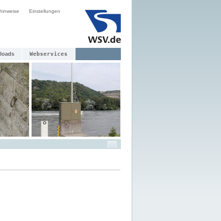
hinweise
Einstellungen
loads
Webservices