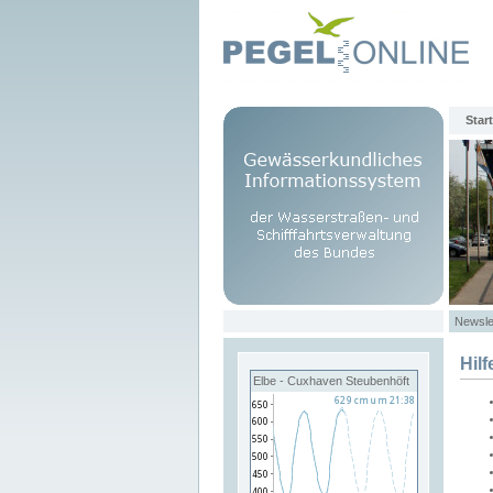
Start
Newsle
Hilf
Elbe - Cuxhaven Steubenhöft