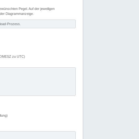
wünschten Pegel. Auf der jeweiligen
 der Diagrammanzeige.
load-Prozess.
MEZ/MESZ zu UTC)
lung)