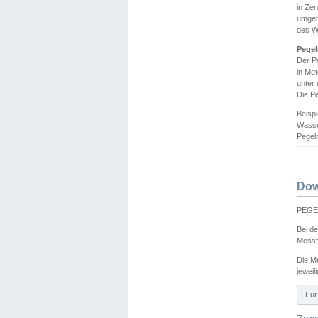
in Ze
umgeb
des W
Pegel
Der P
in Me
unter
Die Pe
Beisp
Wasse
Pegeln
Dow
PEGEL
Bei d
Messf
Die M
jeweil
ℹ️ F