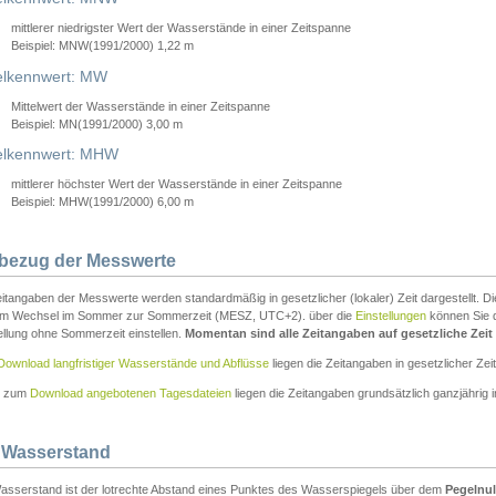
mittlerer niedrigster Wert der Wasserstände in einer Zeitspanne
Beispiel: MNW(1991/2000) 1,22 m
lkennwert: MW
Mittelwert der Wasserstände in einer Zeitspanne
Beispiel: MN(1991/2000) 3,00 m
elkennwert: MHW
mittlerer höchster Wert der Wasserstände in einer Zeitspanne
Beispiel: MHW(1991/2000) 6,00 m
tbezug der Messwerte
itangaben der Messwerte werden standardmäßig in gesetzlicher (lokaler) Zeit dargestellt. D
em Wechsel im Sommer zur Sommerzeit (MESZ, UTC+2). über die
Einstellungen
können Sie d
ellung ohne Sommerzeit einstellen.
Momentan sind alle Zeitangaben auf gesetzliche Zeit e
Download langfristiger Wasserstände und Abflüsse
liegen die Zeitangaben in gesetzlicher Zeit
n zum
Download angebotenen Tagesdateien
liegen die Zeitangaben grundsätzlich ganzjährig in
 Wasserstand
asserstand ist der lotrechte Abstand eines Punktes des Wasserspiegels über dem
Pegelnul