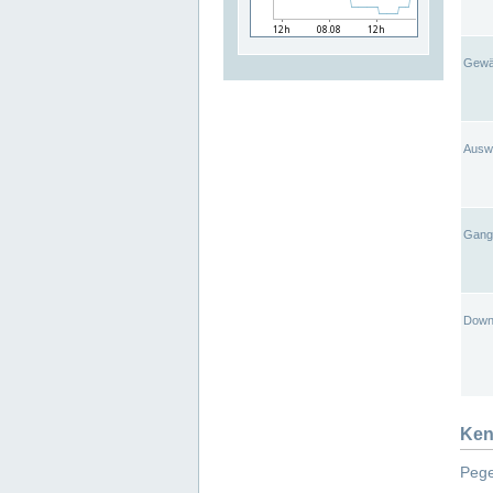
Gewä
Ausw
Gangl
Down
Ken
Pege