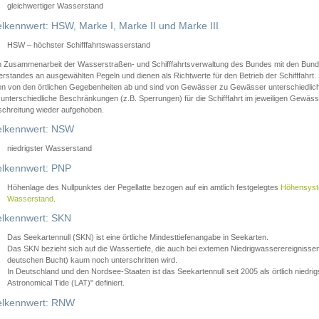
gleichwertiger Wasserstand
lkennwert: HSW, Marke I, Marke II und Marke III
HSW – höchster Schifffahrtswasserstand
in Zusammenarbeit der Wasserstraßen- und Schifffahrtsverwaltung des Bundes mit den Bund
standes an ausgewählten Pegeln und dienen als Richtwerte für den Betrieb der Schifffahrt. 
n von den örtlichen Gegebenheiten ab und sind von Gewässer zu Gewässer unterschiedlich
 unterschiedliche Beschränkungen (z.B. Sperrungen) für die Schifffahrt im jeweiligen Gewäss
schreitung wieder aufgehoben.
lkennwert: NSW
niedrigster Wasserstand
lkennwert: PNP
Höhenlage des Nullpunktes der Pegellatte bezogen auf ein amtlich festgelegtes
Höhensys
Wasserstand
.
lkennwert: SKN
Das Seekartennull (SKN) ist eine örtliche Mindesttiefenangabe in Seekarten.
Das SKN bezieht sich auf die Wassertiefe, die auch bei extemen Niedrigwasserereignissen
deutschen Bucht) kaum noch unterschritten wird.
In Deutschland und den Nordsee-Staaten ist das Seekartennull seit 2005 als örtlich nie
Astronomical Tide (LAT)" definiert.
lkennwert: RNW