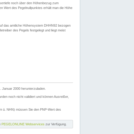
ssertiefe noch über den Höhenbezug zum
en Wert des Pegelnullpunktes erhält man die Höhe
d auf das amtliche Höhensystem DHHN92 bezogen
reiber des Pegels festgelegt und liegt meist
. Januar 2000 herunterzuladen.
den noch nicht validiert und können Ausreißer,
(m ü. NHN) müssen Sie den PNP-Wert des
ie
PEGELONLINE Webservices
zur Verfügung.