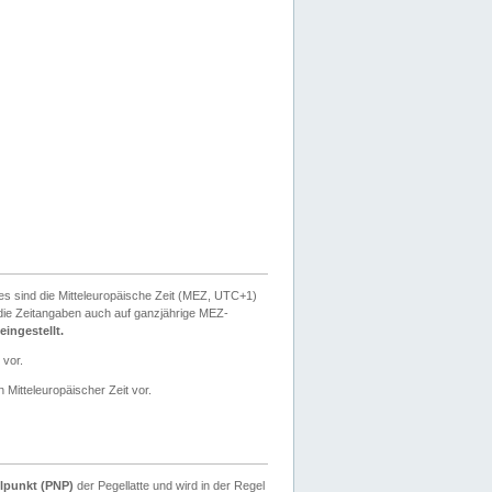
ies sind die Mitteleuropäische Zeit (MEZ, UTC+1)
ie Zeitangaben auch auf ganzjährige MEZ-
ingestellt.
 vor.
 Mitteleuropäischer Zeit vor.
lpunkt (PNP)
der Pegellatte und wird in der Regel