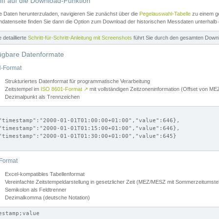
iff auf die Download-Funktion
e Daten herunterzuladen, navigieren Sie zunächst über die
Pegelauswahl-Tabelle
zu einem ge
datenseite finden Sie dann die Option zum Download der historischen Messdaten unterhalb
ne detaillierte
Schritt-für-Schritt-Anleitung mit Screenshots
führt Sie durch den gesamten Down
ügbare Datenformate
-Format
Strukturiertes Datenformat für programmatische Verarbeitung
Zeitstempel im
ISO 8601-Format
↗
mit vollständigen Zeitzoneninformation (Offset von 
Dezimalpunkt als Trennzeichen
"timestamp":"2000-01-01T01:00:00+01:00","value":646},

"timestamp":"2000-01-01T01:15:00+01:00","value":646},

"timestamp":"2000-01-01T01:30:00+01:00","value":645}

Format
Excel-kompatibles Tabellenformat
Vereinfachte Zeitstempeldarstellung in gesetzlicher Zeit (MEZ/MESZ mit Sommerzeitumstel
Semikolon als Feldtrenner
Dezimalkomma (deutsche Notation)
estamp;value
