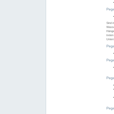
Pege
Sind 
Wasser
Hänge
treten
Unter
Pege
Pege
Pege
Pege