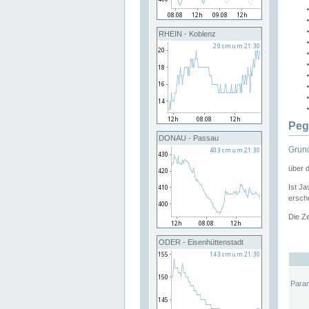
RHEIN - Koblenz
Peg
DONAU - Passau
Grund
über 
Ist Ja
ersche
Die Ze
ODER - Eisenhüttenstadt
Para