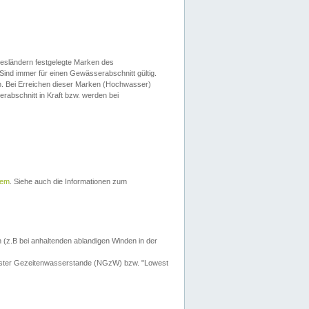
esländern festgelegte Marken des
Sind immer für einen Gewässerabschnitt gültig.
. Bei Erreichen dieser Marken (Hochwasser)
erabschnitt in Kraft bzw. werden bei
tem
. Siehe auch die Informationen zum
 (z.B bei anhaltenden ablandigen Winden in der
drigster Gezeitenwasserstande (NGzW) bzw. "Lowest