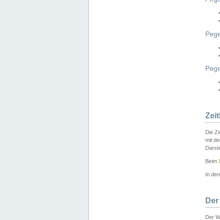
Pege
Peg
Zei
Die Ze
mit d
Darst
Beim
In de
Der
Der W