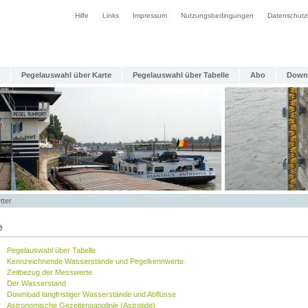
Hilfe
Links
Impressum
Nutzungsbedingungen
Datenschutz
Pegelauswahl über Karte
Pegelauswahl über Tabelle
Abo
Down
tter
e
Pegelauswahl über Tabelle
Kennzeichnende Wasserstände und Pegelkennwerte
Zeitbezug der Messwerte
Der Wasserstand
Download langfristiger Wasserstände und Abflüsse
Astronomische Gezeitenganglinie (Astrotide)