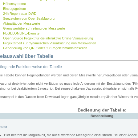
Höhensysteme
Einzugsgebiete
24h Regenradar DWD
Seezeichen von OpenSeaMap.org
Aktualität der Messwerte
Grenzwertüberschreitung der Messwerte
PEGELONLINE-Dienste
Open Source Projekt für die interaktive Online Visualisierung
Projektarbeit zur dynamischen Visualisierung von Messwerten
Generierung von QR-Codes für Pegelstammdatenseiten
elauswahl über Tabelle
legende Funktionsweise der Tabelle
die Tabelle können Pegel gefunden werden und deren Messwerte heruntergeladen oder visuali
vascript deaktiviert oder nicht verfügbar so muss jede Änderung mit der Bestätigung des "Filt
int nur bei deaktiviertem Javascript. Bei eingeschaltetem Javascript aktualisieren sich alle 
itstempel in den Dateien beim Download liegen ganzjährig in mitteleuropäischer Winterzeit vo
Bedienung der Tabelle:
Beschreibung
meter
Hier besteht die Möglichkeit, die auszuwertende Messgröße einzustellen. Bei einer Ände