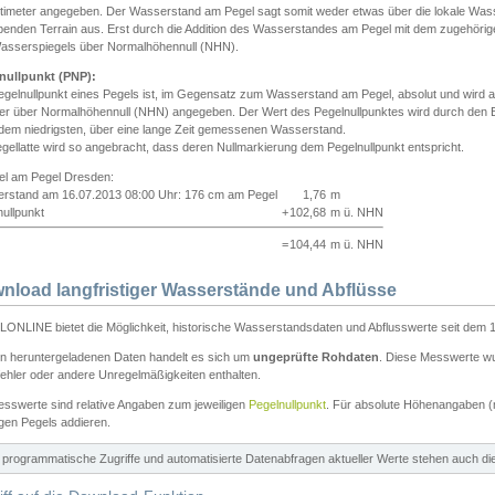
ntimeter angegeben. Der Wasserstand am Pegel sagt somit weder etwas über die lokale Wa
enden Terrain aus. Erst durch die Addition des Wasserstandes am Pegel mit dem zugehörig
asserspiegels über Normalhöhennull (NHN).
nullpunkt (PNP):
egelnullpunkt eines Pegels ist, im Gegensatz zum Wasserstand am Pegel, absolut und wir
ter über Normalhöhennull (NHN) angegeben. Der Wert des Pegelnullpunktes wird durch den Bet
 dem niedrigsten, über eine lange Zeit gemessenen Wasserstand.
gellatte wird so angebracht, dass deren Nullmarkierung dem Pegelnullpunkt entspricht.
iel am Pegel Dresden:
rstand am 16.07.2013 08:00 Uhr: 176 cm am Pegel
1,76
m
ullpunkt
+
102,68
m ü. NHN
=
104,44
m ü. NHN
nload langfristiger Wasserstände und Abflüsse
ONLINE bietet die Möglichkeit, historische Wasserstandsdaten und Abflusswerte seit dem 1
en heruntergeladenen Daten handelt es sich um
ungeprüfte Rohdaten
. Diese Messwerte wur
ehler oder andere Unregelmäßigkeiten enthalten.
esswerte sind relative Angaben zum jeweiligen
Pegelnullpunkt
. Für absolute Höhenangaben 
igen Pegels addieren.
ür programmatische Zugriffe und automatisierte Datenabfragen aktueller Werte stehen auch d