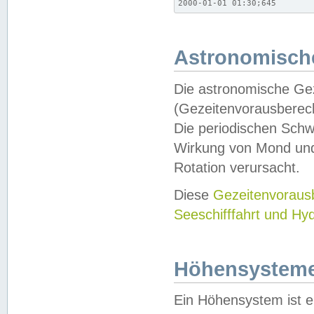
2000-01-01 01:30;645
Astronomische
Die astronomische Gez
(Gezeitenvorausberec
Die periodischen Schw
Wirkung von Mond und
Rotation verursacht.
Diese
Gezeitenvorau
Seeschifffahrt und Hy
Höhensystem
Ein Höhensystem ist e