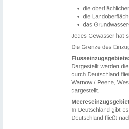
die oberflächlich
die Landoberfläc
das Grundwasser
Jedes Gewässer hat se
Die Grenze des Einzug
Flusseinzugsgebiete
Dargestellt werden die
durch Deutschland fli
Warnow / Peene, Weser
dargestellt.
Meereseinzugsgebiet
In Deutschland gibt 
Deutschland fließt n