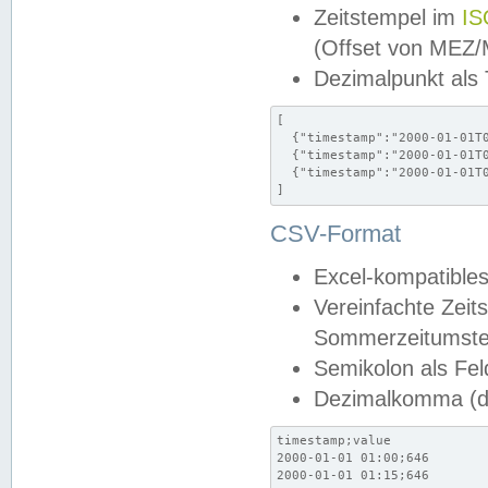
Zeitstempel im
IS
(Offset von MEZ
Dezimalpunkt als
[

  {"timestamp":"2000-01-01T0
  {"timestamp":"2000-01-01T0
  {"timestamp":"2000-01-01T0
]
CSV-Format
Excel-kompatibles
Vereinfachte Zeit
Sommerzeitumstel
Semikolon als Fel
Dezimalkomma (de
timestamp;value

2000-01-01 01:00;646

2000-01-01 01:15;646
