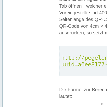
Tab öffnen", welcher 
Voreingestellt sind 4
Seitenlänge des QR-C
QR-Code von 4cm × 4c
ausdrucken, so setzt 
http://pegelo
uuid=a6ee8177
Die Formel zur Berech
lautet:
			(DPI × Druckkantenlänge in cm) ÷ 2,54 = Kantenlänge in Pixel
