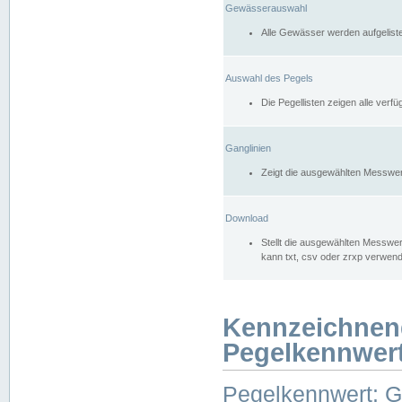
Gewässerauswahl
Alle Gewässer werden aufgelist
Auswahl des Pegels
Die Pegellisten zeigen alle ver
Ganglinien
Zeigt die ausgewählten Messwer
Download
Stellt die ausgewählten Messwer
kann txt, csv oder zrxp verwen
Kennzeichnen
Pegelkennwer
Pegelkennwert: 