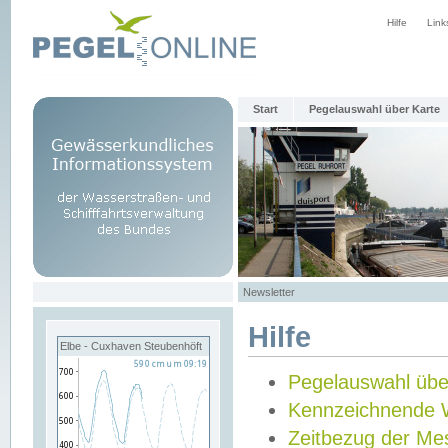
Hilfe
Link
Start
Pegelauswahl über Karte
Newsletter
Hilfe
Elbe - Cuxhaven Steubenhöft
Pegelauswahl übe
Kennzeichnende 
Zeitbezug der Me