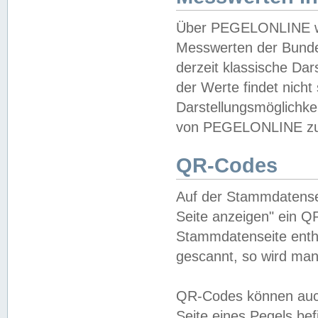
Über PEGELONLINE wer
Messwerten der Bundes
derzeit klassische Da
der Werte findet nicht 
Darstellungsmöglichkei
von PEGELONLINE zu 
QR-Codes
Auf der Stammdatensei
Seite anzeigen" ein Q
Stammdatenseite enthä
gescannt, so wird man
QR-Codes können auc
Seite eines Pegels be