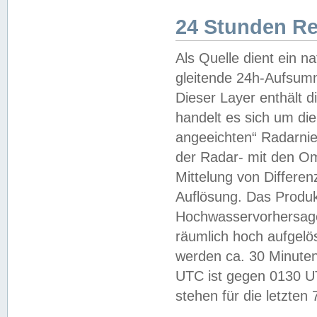
24 Stunden R
Als Quelle dient ein n
gleitende 24h-Aufsum
Dieser Layer enthält
handelt es sich um di
angeeichten“ Radarnie
der Radar- mit den O
Mittelung von Differe
Auflösung. Das Produk
Hochwasservorhersagez
räumlich hoch aufgelö
werden ca. 30 Minuten
UTC ist gegen 0130 UTC
stehen für die letzten