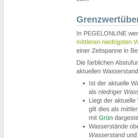
Grenzwertüber
In PEGELONLINE werde
mittleren niedrigsten
einer Zeitspanne in Be
Die farblichen Abstuf
aktuellen Wasserstand
Ist der aktuelle 
als
niedriger Was
Liegt der aktue
gilt dies als
mittle
mit
Grün
dargestel
Wasserstände obe
Wasserstand
und