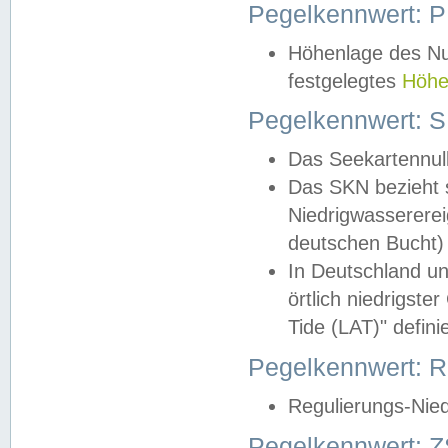
Pegelkennwert: 
Höhenlage des Nul
festgelegtes
Höhe
Pegelkennwert: 
Das Seekartennull
Das SKN bezieht s
Niedrigwassererei
deutschen Bucht) 
In Deutschland un
örtlich niedrigst
Tide (LAT)" definie
Pegelkennwert:
Regulierungs-Nie
Pegelkennwert: Z