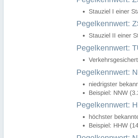
Stauziel I einer S
Pegelkennwert: Z
Stauziel II einer 
Pegelkennwert:
Verkehrsgesichert
Pegelkennwert:
niedrigster bekan
Beispiel: NNW (3
Pegelkennwert:
höchster bekannt
Beispiel: HHW (1
Pegelkennwert: 