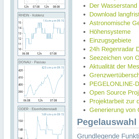
Der Wasserstand
Download langfris
RHEIN - Koblenz
Astronomische Gez
Höhensysteme
Einzugsgebiete
24h Regenradar
Seezeichen von 
DONAU - Passau
Aktualität der Me
Grenzwertübersch
PEGELONLINE-Di
Open Source Projek
Projektarbeit zur
Generierung von 
ODER - Eisenhüttenstadt
Pegelauswahl 
Grundlegende Funkti