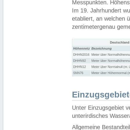
Messpunkten. Höhensy
Im 19. Jahrhundert wu
etabliert, an welchen 
zentimetergenau gem
Deutschland
Höhennetz
Bezeichnung
DHHN2016
Meter über Normalhöhennul
DHHN92
Meter über Normalhöhennul
DHHN12
Meter über Normalnull (m. 
SNN76
Meter über Höhennormal (m
Einzugsgebiet
Unter Einzugsgebiet v
unterirdisches Wasser
Allgemeine Bestandtei