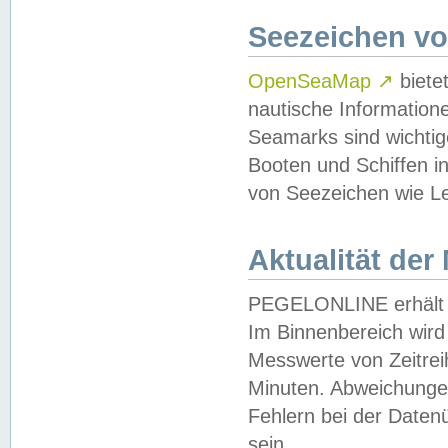
Seezeichen v
OpenSeaMap
↗
biete
nautische Information
Seamarks sind wichtig
Booten und Schiffen i
von Seezeichen wie Le
Aktualität der
PEGELONLINE erhält u
Im Binnenbereich wird 
Messwerte von Zeitreih
Minuten. Abweichungen
Fehlern bei der Daten
sein.