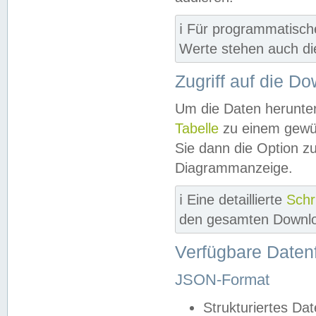
ℹ️ Für programmatisch
Werte stehen auch d
Zugriff auf die D
Um die Daten herunter
Tabelle
zu einem gewün
Sie dann die Option z
Diagrammanzeige.
ℹ️ Eine detaillierte
Schr
den gesamten Downlo
Verfügbare Daten
JSON-Format
Strukturiertes Da