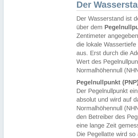
Der Wasserst
Der Wasserstand ist d
über dem
Pegelnullp
Zentimeter angegeben
die lokale Wassertie
aus. Erst durch die A
Wert des Pegelnullpun
Normalhöhennull (NHN
Pegelnullpunkt (PNP)
Der Pegelnullpunkt ei
absolut und wird auf
Normalhöhennull (NHN
den Betreiber des Pege
eine lange Zeit geme
Die Pegellatte wird s