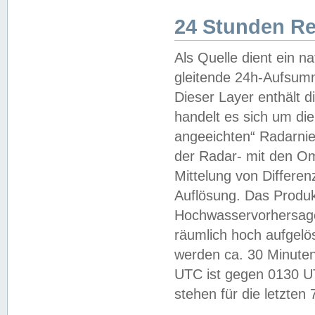
24 Stunden R
Als Quelle dient ein n
gleitende 24h-Aufsum
Dieser Layer enthält
handelt es sich um di
angeeichten“ Radarnie
der Radar- mit den O
Mittelung von Differe
Auflösung. Das Produk
Hochwasservorhersagez
räumlich hoch aufgelö
werden ca. 30 Minuten
UTC ist gegen 0130 UTC
stehen für die letzten