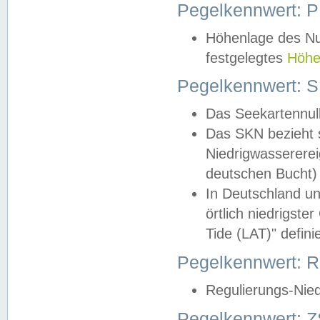
Pegelkennwert: 
Höhenlage des Nul
festgelegtes
Höhe
Pegelkennwert: 
Das Seekartennull
Das SKN bezieht s
Niedrigwassererei
deutschen Bucht) 
In Deutschland un
örtlich niedrigst
Tide (LAT)" definie
Pegelkennwert:
Regulierungs-Nie
Pegelkennwert: Z