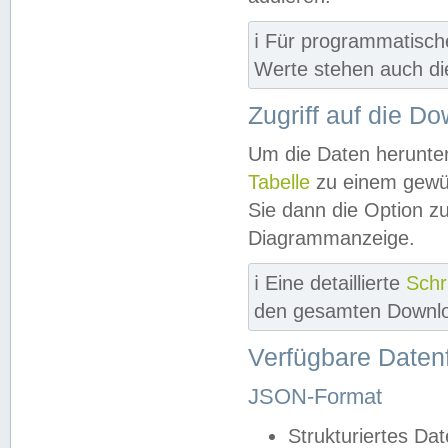
ℹ️ Für programmatisch
Werte stehen auch d
Zugriff auf die D
Um die Daten herunter
Tabelle
zu einem gewün
Sie dann die Option z
Diagrammanzeige.
ℹ️ Eine detaillierte
Schr
den gesamten Downlo
Verfügbare Daten
JSON-Format
Strukturiertes Da