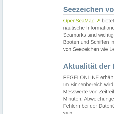
Seezeichen v
OpenSeaMap
↗
biete
nautische Information
Seamarks sind wichtig
Booten und Schiffen i
von Seezeichen wie Le
Aktualität der
PEGELONLINE erhält u
Im Binnenbereich wird 
Messwerte von Zeitreih
Minuten. Abweichungen
Fehlern bei der Daten
sein.