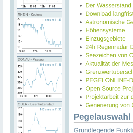
Der Wasserstand
Download langfris
RHEIN - Koblenz
Astronomische Gez
Höhensysteme
Einzugsgebiete
24h Regenradar
Seezeichen von 
DONAU - Passau
Aktualität der Me
Grenzwertübersch
PEGELONLINE-Di
Open Source Projek
Projektarbeit zur
Generierung von 
ODER - Eisenhüttenstadt
Pegelauswahl 
Grundlegende Funkti