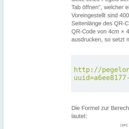
Tab öffnen", welcher 
Voreingestellt sind 4
Seitenlänge des QR-C
QR-Code von 4cm × 4c
ausdrucken, so setzt 
http://pegelo
uuid=a6ee8177
Die Formel zur Berech
lautet:
			(DPI × Druckkantenlänge in cm) ÷ 2,54 = Kantenlänge in Pixel
