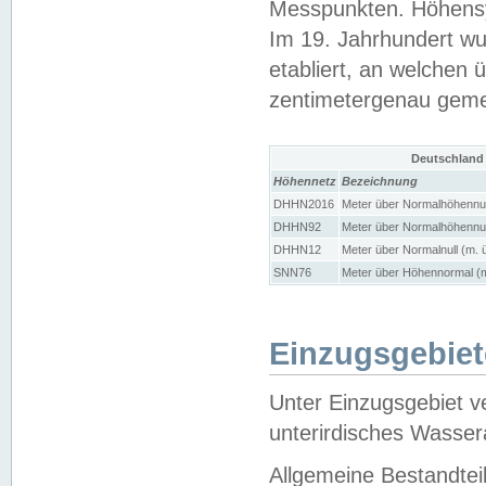
Messpunkten. Höhensy
Im 19. Jahrhundert wu
etabliert, an welchen 
zentimetergenau gem
Deutschland
Höhennetz
Bezeichnung
DHHN2016
Meter über Normalhöhennul
DHHN92
Meter über Normalhöhennul
DHHN12
Meter über Normalnull (m. 
SNN76
Meter über Höhennormal (m
Einzugsgebiet
Unter Einzugsgebiet v
unterirdisches Wasser
Allgemeine Bestandtei