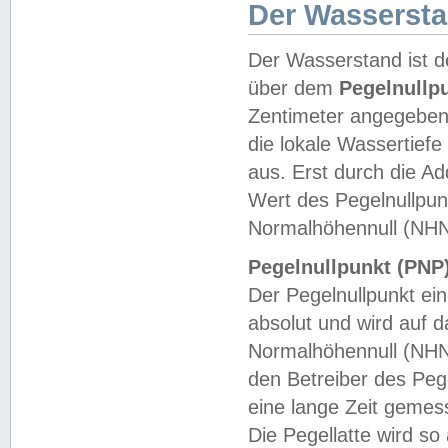
Der Wasserst
Der Wasserstand ist d
über dem
Pegelnullp
Zentimeter angegeben
die lokale Wassertie
aus. Erst durch die A
Wert des Pegelnullpun
Normalhöhennull (NHN
Pegelnullpunkt (PNP)
Der Pegelnullpunkt ei
absolut und wird auf
Normalhöhennull (NHN
den Betreiber des Pege
eine lange Zeit geme
Die Pegellatte wird s