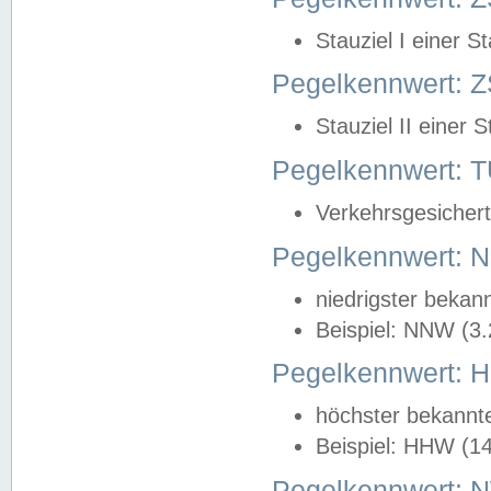
Stauziel I einer S
Pegelkennwert: Z
Stauziel II einer 
Pegelkennwert:
Verkehrsgesichert
Pegelkennwert:
niedrigster bekan
Beispiel: NNW (3
Pegelkennwert:
höchster bekannt
Beispiel: HHW (1
Pegelkennwert: 