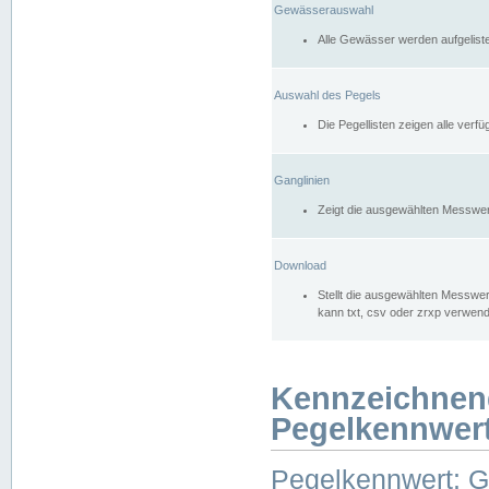
Gewässerauswahl
Alle Gewässer werden aufgelist
Auswahl des Pegels
Die Pegellisten zeigen alle ver
Ganglinien
Zeigt die ausgewählten Messwer
Download
Stellt die ausgewählten Messwer
kann txt, csv oder zrxp verwen
Kennzeichnen
Pegelkennwer
Pegelkennwert: 