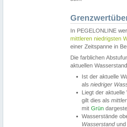
Grenzwertüber
In PEGELONLINE werde
mittleren niedrigsten
einer Zeitspanne in Be
Die farblichen Abstuf
aktuellen Wasserstand
Ist der aktuelle 
als
niedriger Was
Liegt der aktue
gilt dies als
mittle
mit
Grün
dargestel
Wasserstände obe
Wasserstand
und