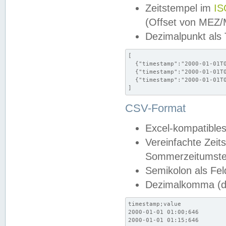
Zeitstempel im
IS
(Offset von MEZ
Dezimalpunkt als
[

  {"timestamp":"2000-01-01T0
  {"timestamp":"2000-01-01T0
  {"timestamp":"2000-01-01T0
]
CSV-Format
Excel-kompatibles
Vereinfachte Zeit
Sommerzeitumstel
Semikolon als Fel
Dezimalkomma (de
timestamp;value

2000-01-01 01:00;646

2000-01-01 01:15;646
