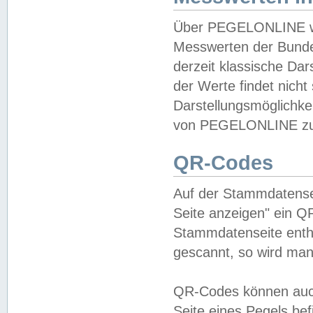
Über PEGELONLINE wer
Messwerten der Bundes
derzeit klassische Da
der Werte findet nicht 
Darstellungsmöglichkei
von PEGELONLINE zu 
QR-Codes
Auf der Stammdatensei
Seite anzeigen" ein Q
Stammdatenseite enthä
gescannt, so wird man
QR-Codes können auc
Seite eines Pegels be