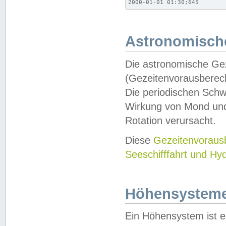
2000-01-01 01:30;645
Astronomische
Die astronomische Gez
(Gezeitenvorausberec
Die periodischen Schw
Wirkung von Mond und
Rotation verursacht.
Diese
Gezeitenvorau
Seeschifffahrt und Hy
Höhensystem
Ein Höhensystem ist e