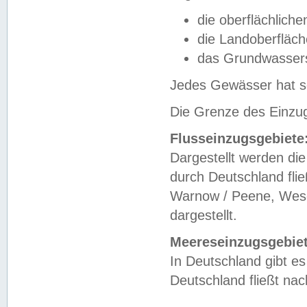
die oberflächlich
die Landoberfläc
das Grundwasser
Jedes Gewässer hat se
Die Grenze des Einzug
Flusseinzugsgebiete
Dargestellt werden die
durch Deutschland fli
Warnow / Peene, Weser
dargestellt.
Meereseinzugsgebiet
In Deutschland gibt 
Deutschland fließt n