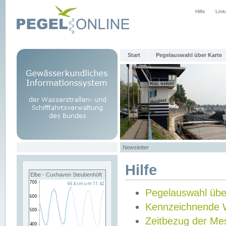
Hilfe
Link
Start
Pegelauswahl über Karte
Newsletter
Hilfe
Elbe - Cuxhaven Steubenhöft
Pegelauswahl übe
Kennzeichnende 
Zeitbezug der Me