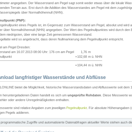
ntimeter angegeben. Der Wasserstand am Pegel sagt somit weder etwas über die lokale Wa
enden Terrain aus. Erst durch die Addition des Wasserstandes am Pegel mit dem zugehörig
asserspiegels über Normalhöhennull (NHN).
nullpunkt (PNP):
egelnullpunkt eines Pegels ist, im Gegensatz zum Wasserstand am Pegel, absolut und wir
ter über Normalhöhennull (NHN) angegeben. Der Wert des Pegelnullpunktes wird durch den Bet
 dem niedrigsten, über eine lange Zeit gemessenen Wasserstand.
gellatte wird so angebracht, dass deren Nullmarkierung dem Pegelnullpunkt entspricht.
iel am Pegel Dresden:
rstand am 16.07.2013 08:00 Uhr: 176 cm am Pegel
1,76
m
ullpunkt
+
102,68
m ü. NHN
=
104,44
m ü. NHN
nload langfristiger Wasserstände und Abflüsse
ONLINE bietet die Möglichkeit, historische Wasserstandsdaten und Abflusswerte seit dem 1
en heruntergeladenen Daten handelt es sich um
ungeprüfte Rohdaten
. Diese Messwerte wur
ehler oder andere Unregelmäßigkeiten enthalten.
esswerte sind relative Angaben zum jeweiligen
Pegelnullpunkt
. Für absolute Höhenangaben 
igen Pegels addieren.
ür programmatische Zugriffe und automatisierte Datenabfragen aktueller Werte stehen auch d