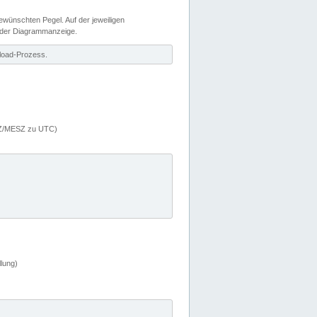
wünschten Pegel. Auf der jeweiligen
 der Diagrammanzeige.
load-Prozess.
MEZ/MESZ zu UTC)
lung)