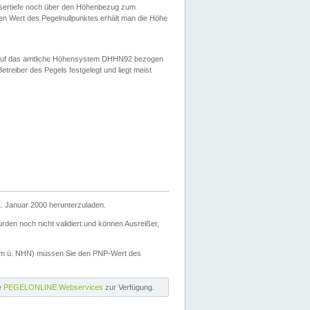
ssertiefe noch über den Höhenbezug zum
en Wert des Pegelnullpunktes erhält man die Höhe
d auf das amtliche Höhensystem DHHN92 bezogen
reiber des Pegels festgelegt und liegt meist
. Januar 2000 herunterzuladen.
den noch nicht validiert und können Ausreißer,
(m ü. NHN) müssen Sie den PNP-Wert des
ie
PEGELONLINE Webservices
zur Verfügung.