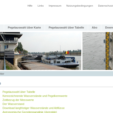
Hilfe
Links
Impressum
Nutzungsbedingungen
Datenschutz
Pegelauswahl über Karte
Pegelauswahl über Tabelle
Abo
Down
tter
e
Pegelauswahl über Tabelle
Kennzeichnende Wasserstände und Pegelkennwerte
Zeitbezug der Messwerte
Der Wasserstand
Download langfristiger Wasserstände und Abflüsse
Astronomische Gezeitenganglinie (Astrotide)