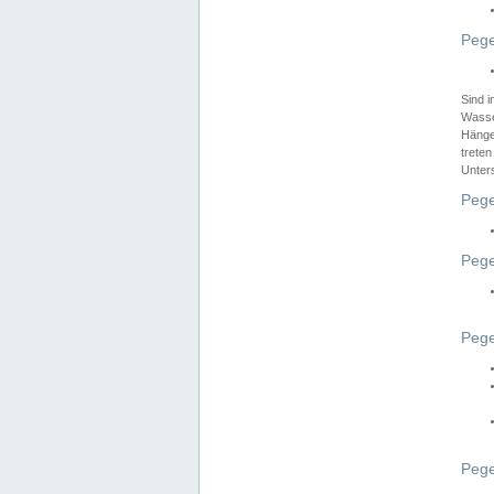
Pege
Sind 
Wasser
Hänge
treten
Unter
Pege
Pege
Pege
Pege