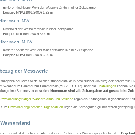
mittlerer niedrigster Wert der Wasserstände in einer Zeitspanne
Beispiel: MNW(1991/2000) 1,22 m
lkennwert: MW
Mittelwert der Wasserstände in einer Zeitspanne
Beispiel: MN(1991/2000) 3,00 m
elkennwert: MHW
mittlerer höchster Wert der Wasserstände in einer Zeitspanne
Beispiel: MHW(1991/2000) 6,00 m
tbezug der Messwerte
itangaben der Messwerte werden standardmäßig in gesetzlicher (lokaler) Zeit dargestellt. D
em Wechsel im Sommer zur Sommerzeit (MESZ, UTC+2). über die
Einstellungen
können Sie d
ellung ohne Sommerzeit einstellen.
Momentan sind alle Zeitangaben auf gesetzliche Zeit e
Download langfristiger Wasserstände und Abflüsse
liegen die Zeitangaben in gesetzlicher Zeit
n zum
Download angebotenen Tagesdateien
liegen die Zeitangaben grundsätzlich ganzjährig in
 Wasserstand
asserstand ist der lotrechte Abstand eines Punktes des Wasserspiegels über dem
Pegelnul