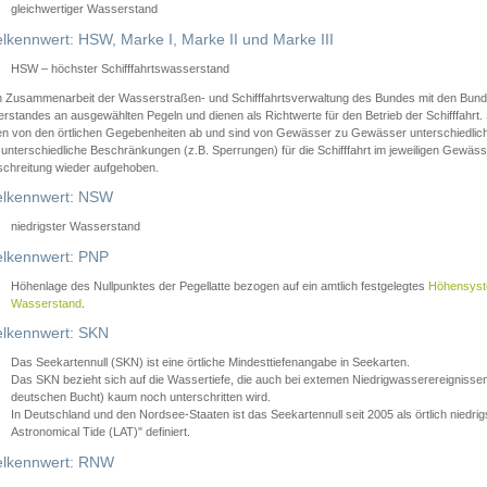
gleichwertiger Wasserstand
lkennwert: HSW, Marke I, Marke II und Marke III
HSW – höchster Schifffahrtswasserstand
in Zusammenarbeit der Wasserstraßen- und Schifffahrtsverwaltung des Bundes mit den Bund
standes an ausgewählten Pegeln und dienen als Richtwerte für den Betrieb der Schifffahrt. 
n von den örtlichen Gegebenheiten ab und sind von Gewässer zu Gewässer unterschiedlich
 unterschiedliche Beschränkungen (z.B. Sperrungen) für die Schifffahrt im jeweiligen Gewäss
schreitung wieder aufgehoben.
lkennwert: NSW
niedrigster Wasserstand
lkennwert: PNP
Höhenlage des Nullpunktes der Pegellatte bezogen auf ein amtlich festgelegtes
Höhensys
Wasserstand
.
lkennwert: SKN
Das Seekartennull (SKN) ist eine örtliche Mindesttiefenangabe in Seekarten.
Das SKN bezieht sich auf die Wassertiefe, die auch bei extemen Niedrigwasserereignissen
deutschen Bucht) kaum noch unterschritten wird.
In Deutschland und den Nordsee-Staaten ist das Seekartennull seit 2005 als örtlich nie
Astronomical Tide (LAT)" definiert.
lkennwert: RNW