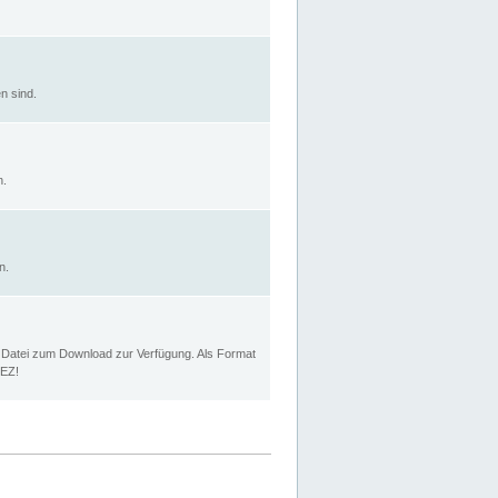
n sind.
n.
n.
p Datei zum Download zur Verfügung. Als Format
MEZ!