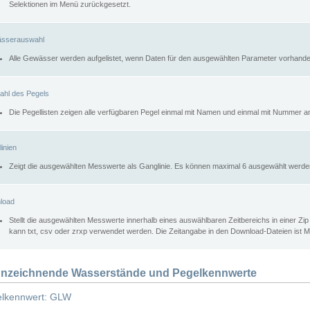
Selektionen im Menü zurückgesetzt.
sserauswahl
Alle Gewässer werden aufgelistet, wenn Daten für den ausgewählten Parameter vorhande
ahl des Pegels
Die Pegellisten zeigen alle verfügbaren Pegel einmal mit Namen und einmal mit Nummer a
inien
Zeigt die ausgewählten Messwerte als Ganglinie. Es können maximal 6 ausgewählt werde
load
Stellt die ausgewählten Messwerte innerhalb eines auswählbaren Zeitbereichs in einer Zi
kann txt, csv oder zrxp verwendet werden. Die Zeitangabe in den Download-Dateien ist 
nzeichnende Wasserstände und Pegelkennwerte
lkennwert: GLW