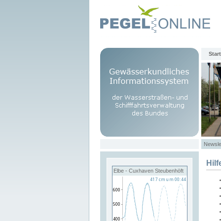
Start
Newsle
Hilf
Elbe - Cuxhaven Steubenhöft