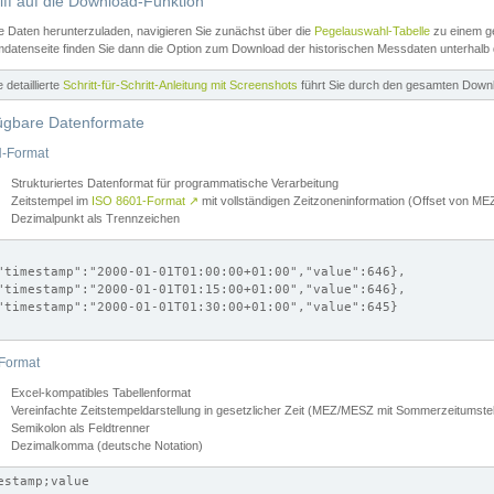
iff auf die Download-Funktion
e Daten herunterzuladen, navigieren Sie zunächst über die
Pegelauswahl-Tabelle
zu einem ge
datenseite finden Sie dann die Option zum Download der historischen Messdaten unterhalb
ne detaillierte
Schritt-für-Schritt-Anleitung mit Screenshots
führt Sie durch den gesamten Down
ügbare Datenformate
-Format
Strukturiertes Datenformat für programmatische Verarbeitung
Zeitstempel im
ISO 8601-Format
↗
mit vollständigen Zeitzoneninformation (Offset von 
Dezimalpunkt als Trennzeichen
"timestamp":"2000-01-01T01:00:00+01:00","value":646},

"timestamp":"2000-01-01T01:15:00+01:00","value":646},

"timestamp":"2000-01-01T01:30:00+01:00","value":645}

Format
Excel-kompatibles Tabellenformat
Vereinfachte Zeitstempeldarstellung in gesetzlicher Zeit (MEZ/MESZ mit Sommerzeitumstel
Semikolon als Feldtrenner
Dezimalkomma (deutsche Notation)
estamp;value
