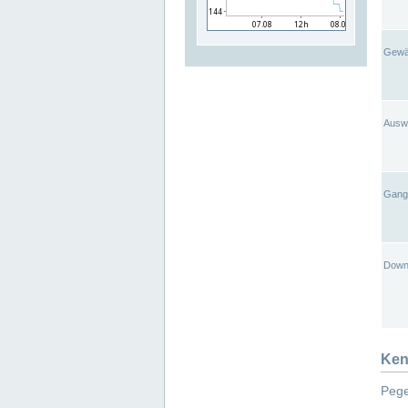
Gewä
Ausw
Gangl
Down
Ken
Pege