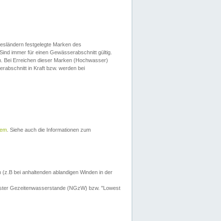
esländern festgelegte Marken des
Sind immer für einen Gewässerabschnitt gültig.
. Bei Erreichen dieser Marken (Hochwasser)
erabschnitt in Kraft bzw. werden bei
tem
. Siehe auch die Informationen zum
 (z.B bei anhaltenden ablandigen Winden in der
drigster Gezeitenwasserstande (NGzW) bzw. "Lowest