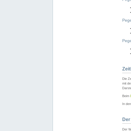
Pege
Peg
Zei
Die Ze
mit d
Darst
Beim
In de
Der
Der W