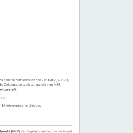
ies sind die Mitteleuropäische Zeit (MEZ, UTC+1)
ie Zeitangaben auch auf ganzjährige MEZ-
ingestellt.
 vor.
 Mitteleuropäischer Zeit vor.
lpunkt (PNP)
der Pegellatte und wird in der Regel