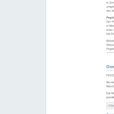
in Ze
umgeb
des W
Pegel
Der P
in Me
unter
Die Pe
Beisp
Wasse
Pegeln
Dow
PEGEL
Bei d
Messf
Die M
jeweil
ℹ️ F