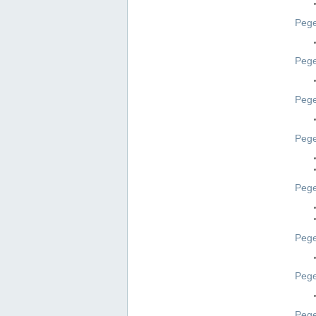
Pege
Pege
Peg
Pege
Pege
Pege
Pege
Peg