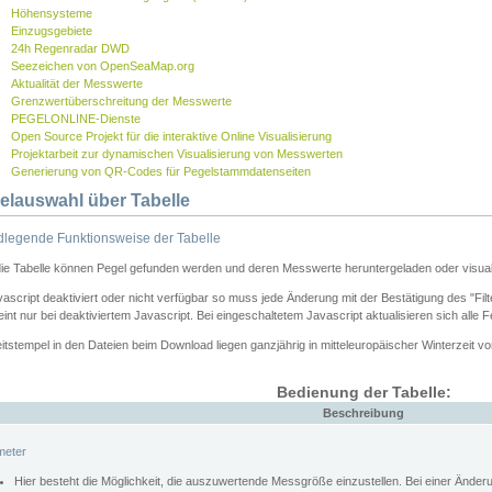
Höhensysteme
Einzugsgebiete
24h Regenradar DWD
Seezeichen von OpenSeaMap.org
Aktualität der Messwerte
Grenzwertüberschreitung der Messwerte
PEGELONLINE-Dienste
Open Source Projekt für die interaktive Online Visualisierung
Projektarbeit zur dynamischen Visualisierung von Messwerten
Generierung von QR-Codes für Pegelstammdatenseiten
elauswahl über Tabelle
legende Funktionsweise der Tabelle
die Tabelle können Pegel gefunden werden und deren Messwerte heruntergeladen oder visuali
vascript deaktiviert oder nicht verfügbar so muss jede Änderung mit der Bestätigung des "Filt
int nur bei deaktiviertem Javascript. Bei eingeschaltetem Javascript aktualisieren sich alle 
itstempel in den Dateien beim Download liegen ganzjährig in mitteleuropäischer Winterzeit vo
Bedienung der Tabelle:
Beschreibung
meter
Hier besteht die Möglichkeit, die auszuwertende Messgröße einzustellen. Bei einer Ände