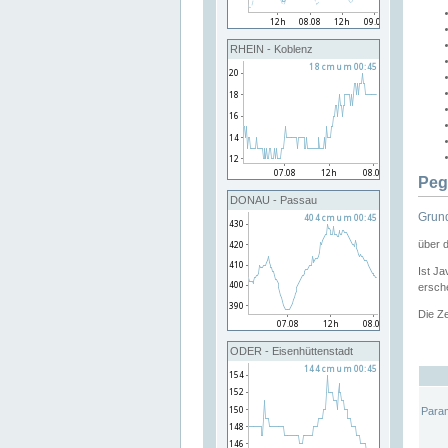
RHEIN - Koblenz
Peg
DONAU - Passau
Grund
über 
Ist Ja
ersche
Die Ze
ODER - Eisenhüttenstadt
Para