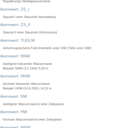
Regulierungs-Niedrigwasserstand
lkennwert: ZS_I
Stauziel I einer Staustufe (Normalstau)
lkennwert: ZS_II
Stauziel II einer Staustufe (Höchststau)
elkennwert: TUGLW
Verkehrsgesicherte Fahrrinnentiefe unter GlW (Tiefe unter GlW)
lkennwert: NNW
niedrigster bekannter Wasserstand
Beispiel: NNW (3.2.1942) 9,30 m
lkennwert: HHW
höchster bekannter Wasserstand
Beispiel: HHW (14.8.2001) 14,31 m
lkennwert: NW
niedrigster Wasserstand in einer Zeitspanne
lkennwert: HW
höchster Wasserstand in einer Zeitspanne
elkennwert: MNW