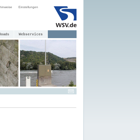
hinweise
Einstellungen
loads
Webservices