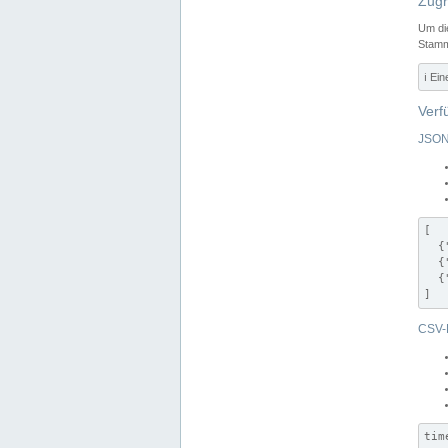
Zugr
Um di
Stamm
ℹ️ Ei
Verf
JSON
[

  {
  {
  {
]
CSV-
tim