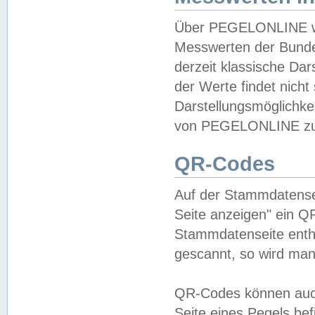
Über PEGELONLINE wer
Messwerten der Bundes
derzeit klassische Da
der Werte findet nicht 
Darstellungsmöglichkei
von PEGELONLINE zu 
QR-Codes
Auf der Stammdatensei
Seite anzeigen" ein Q
Stammdatenseite enthä
gescannt, so wird man
QR-Codes können auc
Seite eines Pegels be