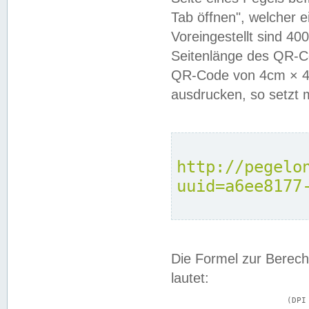
Tab öffnen", welcher 
Voreingestellt sind 4
Seitenlänge des QR-C
QR-Code von 4cm × 4c
ausdrucken, so setzt 
http://pegelo
uuid=a6ee8177
Die Formel zur Berech
lautet:
			(DPI × Druckkantenlänge in cm) ÷ 2,54 = Kantenlänge in Pixel
