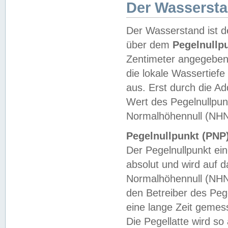
Der Wasserst
Der Wasserstand ist d
über dem
Pegelnullp
Zentimeter angegeben
die lokale Wassertie
aus. Erst durch die A
Wert des Pegelnullpun
Normalhöhennull (NHN
Pegelnullpunkt (PNP)
Der Pegelnullpunkt ei
absolut und wird auf
Normalhöhennull (NHN
den Betreiber des Pege
eine lange Zeit geme
Die Pegellatte wird s