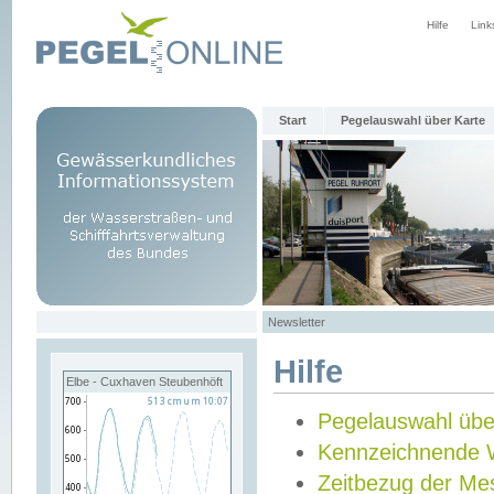
Hilfe
Link
Start
Pegelauswahl über Karte
Newsletter
Hilfe
Elbe - Cuxhaven Steubenhöft
Pegelauswahl übe
Kennzeichnende 
Zeitbezug der Me