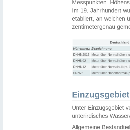
Messpunkten. Höhensy
Im 19. Jahrhundert wu
etabliert, an welchen 
zentimetergenau gem
Deutschland
Höhennetz
Bezeichnung
DHHN2016
Meter über Normalhöhennul
DHHN92
Meter über Normalhöhennul
DHHN12
Meter über Normalnull (m. 
SNN76
Meter über Höhennormal (m
Einzugsgebiet
Unter Einzugsgebiet v
unterirdisches Wasser
Allgemeine Bestandtei