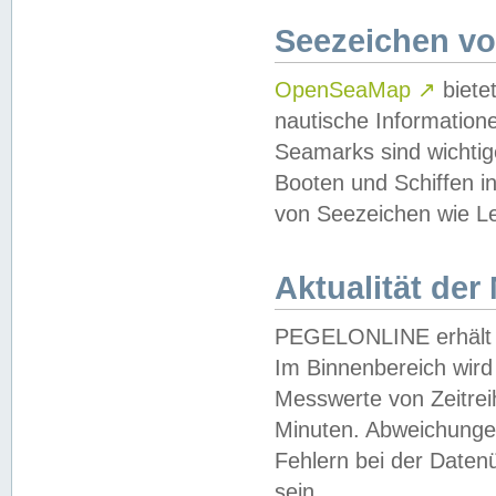
Seezeichen v
OpenSeaMap
↗
biete
nautische Information
Seamarks sind wichtig
Booten und Schiffen i
von Seezeichen wie Le
Aktualität der
PEGELONLINE erhält u
Im Binnenbereich wird 
Messwerte von Zeitreih
Minuten. Abweichungen
Fehlern bei der Daten
sein.