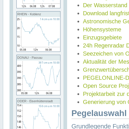
Der Wasserstand
Download langfris
RHEIN - Koblenz
Astronomische Gez
Höhensysteme
Einzugsgebiete
24h Regenradar
Seezeichen von 
DONAU - Passau
Aktualität der Me
Grenzwertübersch
PEGELONLINE-Di
Open Source Projek
Projektarbeit zur
Generierung von 
ODER - Eisenhüttenstadt
Pegelauswahl 
Grundlegende Funkti