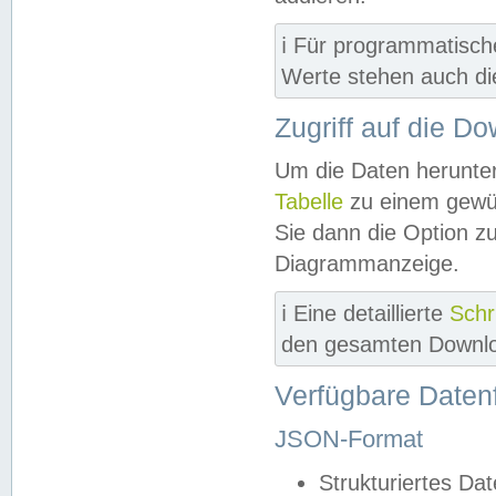
ℹ️ Für programmatisch
Werte stehen auch d
Zugriff auf die D
Um die Daten herunter
Tabelle
zu einem gewün
Sie dann die Option z
Diagrammanzeige.
ℹ️ Eine detaillierte
Schr
den gesamten Downlo
Verfügbare Daten
JSON-Format
Strukturiertes Da