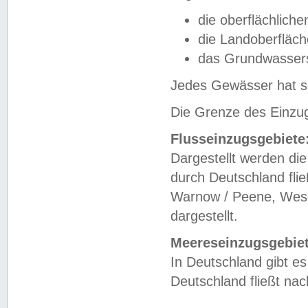
die oberflächlich
die Landoberfläc
das Grundwasser
Jedes Gewässer hat se
Die Grenze des Einzug
Flusseinzugsgebiete
Dargestellt werden die
durch Deutschland fli
Warnow / Peene, Weser
dargestellt.
Meereseinzugsgebiet
In Deutschland gibt 
Deutschland fließt n