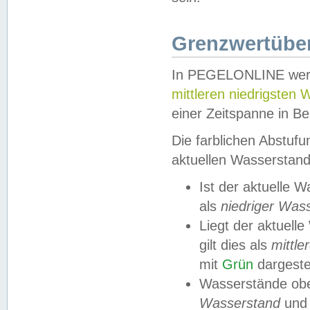
Grenzwertüber
In PEGELONLINE werde
mittleren niedrigsten
einer Zeitspanne in Be
Die farblichen Abstuf
aktuellen Wasserstand
Ist der aktuelle 
als
niedriger Was
Liegt der aktue
gilt dies als
mittle
mit
Grün
dargestel
Wasserstände obe
Wasserstand
und