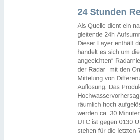
24 Stunden R
Als Quelle dient ein n
gleitende 24h-Aufsum
Dieser Layer enthält
handelt es sich um di
angeeichten“ Radarnie
der Radar- mit den O
Mittelung von Differe
Auflösung. Das Produk
Hochwasservorhersagez
räumlich hoch aufgelö
werden ca. 30 Minuten
UTC ist gegen 0130 UTC
stehen für die letzten