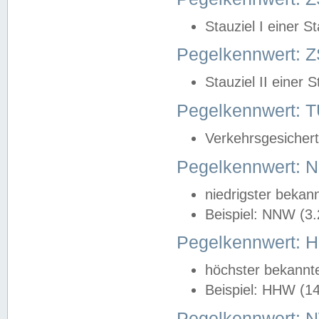
Stauziel I einer S
Pegelkennwert: Z
Stauziel II einer 
Pegelkennwert:
Verkehrsgesichert
Pegelkennwert:
niedrigster bekan
Beispiel: NNW (3
Pegelkennwert:
höchster bekannt
Beispiel: HHW (1
Pegelkennwert: 