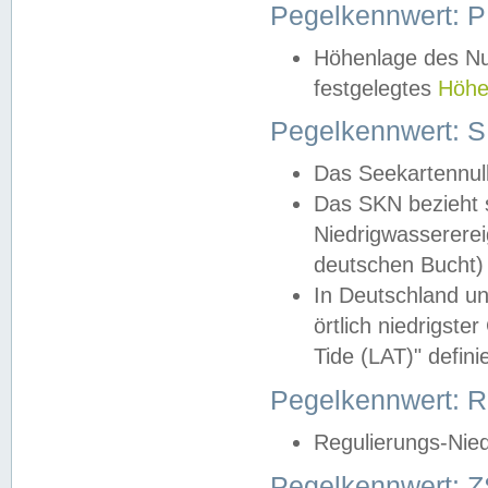
Pegelkennwert: 
Höhenlage des Nul
festgelegtes
Höhe
Pegelkennwert: 
Das Seekartennull
Das SKN bezieht s
Niedrigwassererei
deutschen Bucht) 
In Deutschland un
örtlich niedrigst
Tide (LAT)" definie
Pegelkennwert:
Regulierungs-Nie
Pegelkennwert: Z