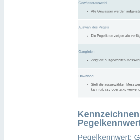
Gewässerauswahl
Alle Gewässer werden aufgelist
Auswahl des Pegels
Die Pegellisten zeigen alle ver
Ganglinien
Zeigt die ausgewählten Messwer
Download
Stellt die ausgewählten Messwer
kann txt, csv oder zrxp verwen
Kennzeichnen
Pegelkennwer
Pegelkennwert: 