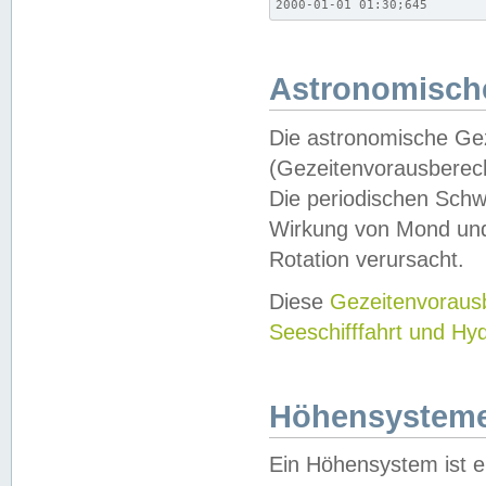
2000-01-01 01:30;645
Astronomische
Die astronomische Gez
(Gezeitenvorausberec
Die periodischen Schw
Wirkung von Mond und
Rotation verursacht.
Diese
Gezeitenvorau
Seeschifffahrt und Hy
Höhensystem
Ein Höhensystem ist e