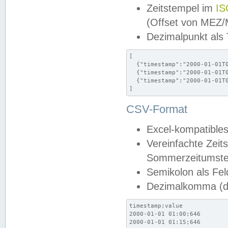
Zeitstempel im
IS
(Offset von MEZ
Dezimalpunkt als
[

  {"timestamp":"2000-01-01T0
  {"timestamp":"2000-01-01T0
  {"timestamp":"2000-01-01T0
]
CSV-Format
Excel-kompatibles
Vereinfachte Zeit
Sommerzeitumstel
Semikolon als Fel
Dezimalkomma (de
timestamp;value

2000-01-01 01:00;646

2000-01-01 01:15;646
