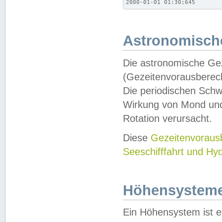
2000-01-01 01:30;645
Astronomische
Die astronomische Gez
(Gezeitenvorausberec
Die periodischen Schw
Wirkung von Mond und
Rotation verursacht.
Diese
Gezeitenvorau
Seeschifffahrt und Hy
Höhensystem
Ein Höhensystem ist e