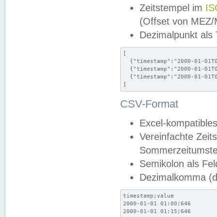
Zeitstempel im
IS
(Offset von MEZ
Dezimalpunkt als
[

  {"timestamp":"2000-01-01T0
  {"timestamp":"2000-01-01T0
  {"timestamp":"2000-01-01T0
]
CSV-Format
Excel-kompatibles
Vereinfachte Zeit
Sommerzeitumstel
Semikolon als Fel
Dezimalkomma (de
timestamp;value

2000-01-01 01:00;646

2000-01-01 01:15;646
