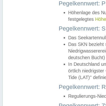
Pegelkennwert: 
Höhenlage des Nul
festgelegtes
Höhe
Pegelkennwert: 
Das Seekartennull
Das SKN bezieht s
Niedrigwassererei
deutschen Bucht) 
In Deutschland un
örtlich niedrigst
Tide (LAT)" definie
Pegelkennwert:
Regulierungs-Nie
Pegelkennwert: Z