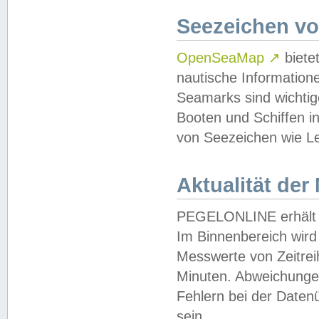
Seezeichen v
OpenSeaMap
↗
biete
nautische Information
Seamarks sind wichtig
Booten und Schiffen i
von Seezeichen wie Le
Aktualität der
PEGELONLINE erhält u
Im Binnenbereich wird 
Messwerte von Zeitreih
Minuten. Abweichungen
Fehlern bei der Daten
sein.