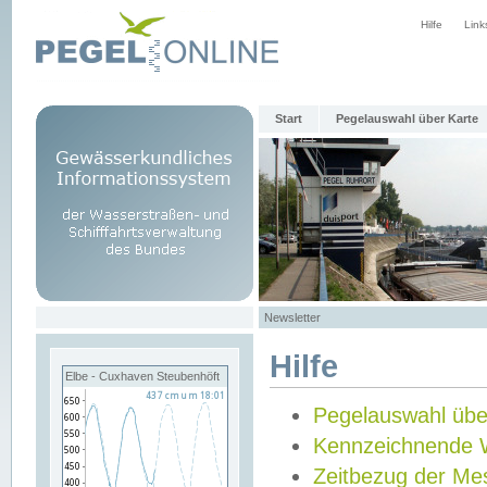
Hilfe
Link
Start
Pegelauswahl über Karte
Newsletter
Hilfe
Elbe - Cuxhaven Steubenhöft
Pegelauswahl übe
Kennzeichnende 
Zeitbezug der Me