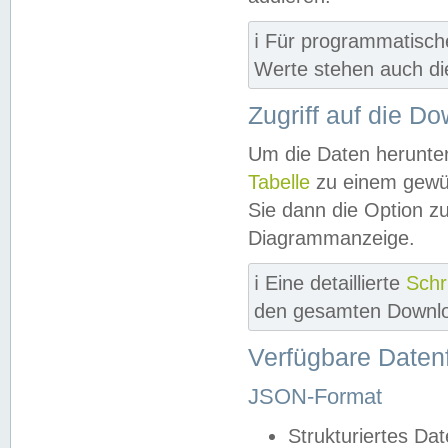
ℹ️ Für programmatisch
Werte stehen auch d
Zugriff auf die D
Um die Daten herunter
Tabelle
zu einem gewün
Sie dann die Option z
Diagrammanzeige.
ℹ️ Eine detaillierte
Schr
den gesamten Downlo
Verfügbare Daten
JSON-Format
Strukturiertes Da