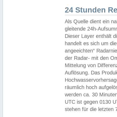
24 Stunden R
Als Quelle dient ein n
gleitende 24h-Aufsum
Dieser Layer enthält
handelt es sich um di
angeeichten“ Radarnie
der Radar- mit den O
Mittelung von Differe
Auflösung. Das Produk
Hochwasservorhersagez
räumlich hoch aufgelö
werden ca. 30 Minuten
UTC ist gegen 0130 UTC
stehen für die letzten