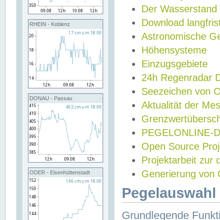
Der Wasserstand
Download langfris
RHEIN - Koblenz
Astronomische Gez
Höhensysteme
Einzugsgebiete
24h Regenradar
Seezeichen von 
DONAU - Passau
Aktualität der Me
Grenzwertübersch
PEGELONLINE-Di
Open Source Projek
Projektarbeit zur
Generierung von 
ODER - Eisenhüttenstadt
Pegelauswahl 
Grundlegende Funkti