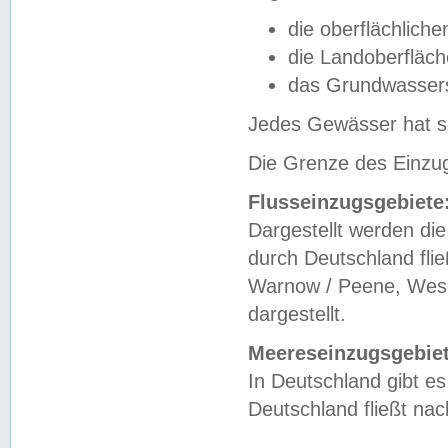
die oberflächlich
die Landoberfläc
das Grundwasser
Jedes Gewässer hat se
Die Grenze des Einzug
Flusseinzugsgebiete
Dargestellt werden die
durch Deutschland fli
Warnow / Peene, Weser
dargestellt.
Meereseinzugsgebiet
In Deutschland gibt 
Deutschland fließt n