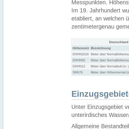
Messpunkten. Höhensy
Im 19. Jahrhundert wu
etabliert, an welchen 
zentimetergenau gem
Deutschland
Höhennetz
Bezeichnung
DHHN2016
Meter über Normalhöhennul
DHHN92
Meter über Normalhöhennul
DHHN12
Meter über Normalnull (m. 
SNN76
Meter über Höhennormal (m
Einzugsgebiet
Unter Einzugsgebiet v
unterirdisches Wasser
Allgemeine Bestandtei