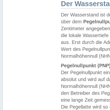
Der Wasserst
Der Wasserstand ist d
über dem
Pegelnullp
Zentimeter angegeben
die lokale Wassertie
aus. Erst durch die A
Wert des Pegelnullpun
Normalhöhennull (NHN
Pegelnullpunkt (PNP)
Der Pegelnullpunkt ei
absolut und wird auf
Normalhöhennull (NHN
den Betreiber des Pege
eine lange Zeit geme
Die Pegellatte wird s