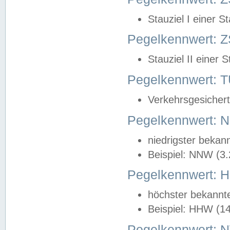
Stauziel I einer S
Pegelkennwert: Z
Stauziel II einer 
Pegelkennwert:
Verkehrsgesichert
Pegelkennwert:
niedrigster bekan
Beispiel: NNW (3
Pegelkennwert:
höchster bekannt
Beispiel: HHW (1
Pegelkennwert: 