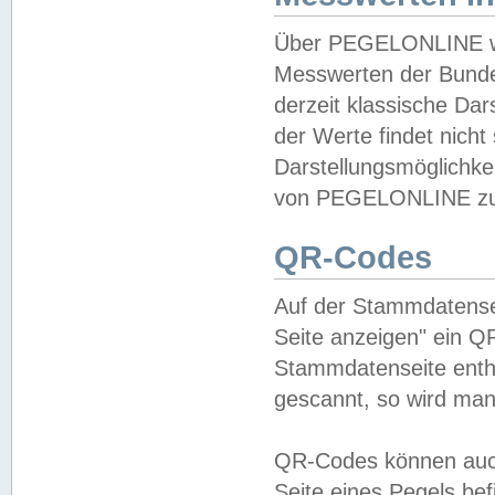
Über PEGELONLINE wer
Messwerten der Bundes
derzeit klassische Da
der Werte findet nicht 
Darstellungsmöglichkei
von PEGELONLINE zu 
QR-Codes
Auf der Stammdatensei
Seite anzeigen" ein Q
Stammdatenseite enthä
gescannt, so wird man
QR-Codes können auc
Seite eines Pegels be