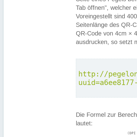
Tab öffnen", welcher 
Voreingestellt sind 4
Seitenlänge des QR-C
QR-Code von 4cm × 4c
ausdrucken, so setzt 
http://pegelo
uuid=a6ee8177
Die Formel zur Berech
lautet:
			(DPI × Druckkantenlänge in cm) ÷ 2,54 = Kantenlänge in Pixel
