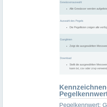
Gewässerauswahl
Alle Gewässer werden aufgelist
Auswahl des Pegels
Die Pegellisten zeigen alle ver
Ganglinien
Zeigt die ausgewählten Messwer
Download
Stellt die ausgewählten Messwer
kann txt, csv oder zrxp verwen
Kennzeichnen
Pegelkennwer
Pegelkennwert: 