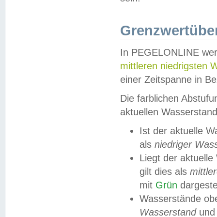
Grenzwertüber
In PEGELONLINE werde
mittleren niedrigsten
einer Zeitspanne in Be
Die farblichen Abstuf
aktuellen Wasserstand
Ist der aktuelle 
als
niedriger Was
Liegt der aktue
gilt dies als
mittle
mit
Grün
dargestel
Wasserstände obe
Wasserstand
und