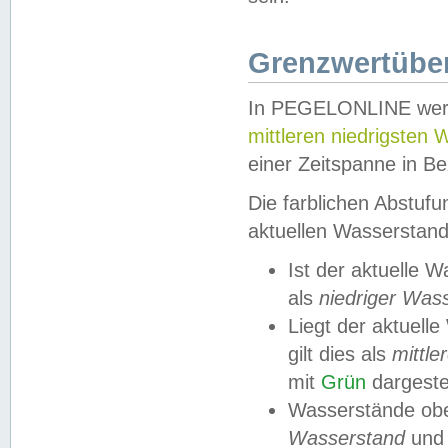
Grenzwertüber
In PEGELONLINE werde
mittleren niedrigsten
einer Zeitspanne in Be
Die farblichen Abstuf
aktuellen Wasserstand
Ist der aktuelle 
als
niedriger Was
Liegt der aktue
gilt dies als
mittle
mit
Grün
dargestel
Wasserstände obe
Wasserstand
und