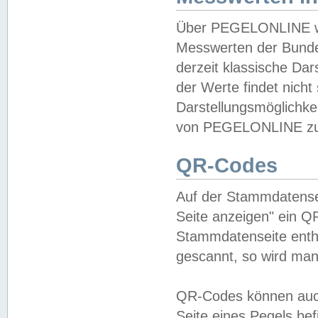
Über PEGELONLINE wer
Messwerten der Bundes
derzeit klassische Da
der Werte findet nicht 
Darstellungsmöglichkei
von PEGELONLINE zu 
QR-Codes
Auf der Stammdatensei
Seite anzeigen" ein Q
Stammdatenseite enthä
gescannt, so wird man
QR-Codes können auc
Seite eines Pegels be