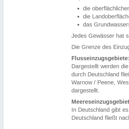
die oberflächlich
die Landoberfläc
das Grundwasser
Jedes Gewässer hat se
Die Grenze des Einzug
Flusseinzugsgebiete
Dargestellt werden die
durch Deutschland fli
Warnow / Peene, Weser
dargestellt.
Meereseinzugsgebiet
In Deutschland gibt 
Deutschland fließt n