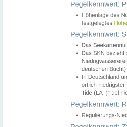
Pegelkennwert: 
Höhenlage des Nul
festgelegtes
Höhe
Pegelkennwert: 
Das Seekartennull
Das SKN bezieht s
Niedrigwassererei
deutschen Bucht) 
In Deutschland un
örtlich niedrigst
Tide (LAT)" definie
Pegelkennwert:
Regulierungs-Nie
Pegelkennwert: Z