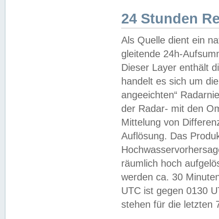
24 Stunden R
Als Quelle dient ein n
gleitende 24h-Aufsum
Dieser Layer enthält
handelt es sich um di
angeeichten“ Radarnie
der Radar- mit den O
Mittelung von Differe
Auflösung. Das Produk
Hochwasservorhersagez
räumlich hoch aufgelö
werden ca. 30 Minuten
UTC ist gegen 0130 UTC
stehen für die letzten