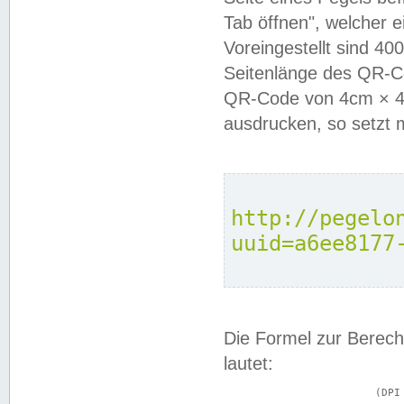
Tab öffnen", welcher 
Voreingestellt sind 4
Seitenlänge des QR-C
QR-Code von 4cm × 4c
ausdrucken, so setzt 
http://pegelo
uuid=a6ee8177
Die Formel zur Berech
lautet:
			(DPI × Druckkantenlänge in cm) ÷ 2,54 = Kantenlänge in Pixel
