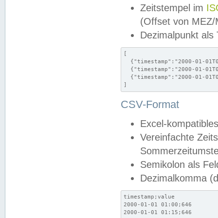
Zeitstempel im
IS
(Offset von MEZ
Dezimalpunkt als
[

  {"timestamp":"2000-01-01T0
  {"timestamp":"2000-01-01T0
  {"timestamp":"2000-01-01T0
]
CSV-Format
Excel-kompatibles
Vereinfachte Zeit
Sommerzeitumstel
Semikolon als Fel
Dezimalkomma (de
timestamp;value

2000-01-01 01:00;646

2000-01-01 01:15;646
