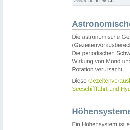
2000-01-01 01:30;645
Astronomische
Die astronomische Gez
(Gezeitenvorausberec
Die periodischen Schw
Wirkung von Mond und
Rotation verursacht.
Diese
Gezeitenvorau
Seeschifffahrt und Hy
Höhensystem
Ein Höhensystem ist e