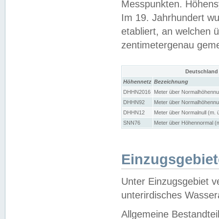
Messpunkten. Höhensy
Im 19. Jahrhundert wu
etabliert, an welchen 
zentimetergenau gem
Deutschland
Höhennetz
Bezeichnung
DHHN2016
Meter über Normalhöhennul
DHHN92
Meter über Normalhöhennul
DHHN12
Meter über Normalnull (m. 
SNN76
Meter über Höhennormal (m
Einzugsgebiet
Unter Einzugsgebiet v
unterirdisches Wasser
Allgemeine Bestandtei