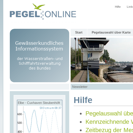
Hilfe
Link
Start
Pegelauswahl über Karte
Newsletter
Hilfe
Elbe - Cuxhaven Steubenhöft
Pegelauswahl übe
Kennzeichnende 
Zeitbezug der Me