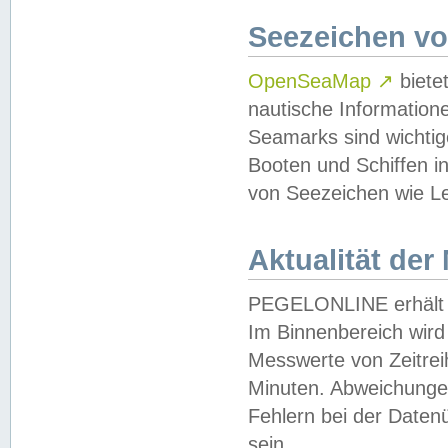
Seezeichen v
OpenSeaMap
↗
biete
nautische Information
Seamarks sind wichtig
Booten und Schiffen i
von Seezeichen wie Le
Aktualität der
PEGELONLINE erhält u
Im Binnenbereich wird 
Messwerte von Zeitreih
Minuten. Abweichungen
Fehlern bei der Daten
sein.