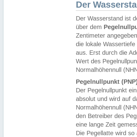
Der Wasserst
Der Wasserstand ist d
über dem
Pegelnullp
Zentimeter angegeben
die lokale Wassertie
aus. Erst durch die A
Wert des Pegelnullpun
Normalhöhennull (NHN
Pegelnullpunkt (PNP)
Der Pegelnullpunkt ei
absolut und wird auf
Normalhöhennull (NHN
den Betreiber des Pege
eine lange Zeit geme
Die Pegellatte wird s