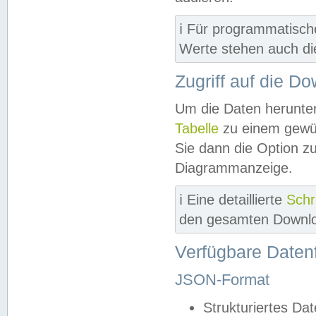
ℹ️ Für programmatisch
Werte stehen auch d
Zugriff auf die D
Um die Daten herunter
Tabelle
zu einem gewün
Sie dann die Option z
Diagrammanzeige.
ℹ️ Eine detaillierte
Schr
den gesamten Downlo
Verfügbare Daten
JSON-Format
Strukturiertes Da