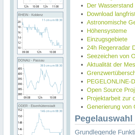
Der Wasserstand
Download langfris
RHEIN - Koblenz
Astronomische Gez
Höhensysteme
Einzugsgebiete
24h Regenradar
Seezeichen von 
DONAU - Passau
Aktualität der Me
Grenzwertübersch
PEGELONLINE-Di
Open Source Projek
Projektarbeit zur
Generierung von 
ODER - Eisenhüttenstadt
Pegelauswahl 
Grundlegende Funkti