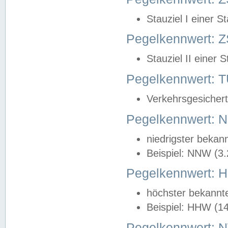
Stauziel I einer S
Pegelkennwert: Z
Stauziel II einer 
Pegelkennwert:
Verkehrsgesichert
Pegelkennwert:
niedrigster bekan
Beispiel: NNW (3
Pegelkennwert:
höchster bekannt
Beispiel: HHW (1
Pegelkennwert: 