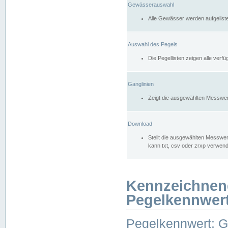
Gewässerauswahl
Alle Gewässer werden aufgelist
Auswahl des Pegels
Die Pegellisten zeigen alle ver
Ganglinien
Zeigt die ausgewählten Messwer
Download
Stellt die ausgewählten Messwer
kann txt, csv oder zrxp verwen
Kennzeichnen
Pegelkennwer
Pegelkennwert: 