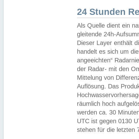
24 Stunden R
Als Quelle dient ein n
gleitende 24h-Aufsum
Dieser Layer enthält
handelt es sich um di
angeeichten“ Radarnie
der Radar- mit den O
Mittelung von Differe
Auflösung. Das Produk
Hochwasservorhersagez
räumlich hoch aufgelö
werden ca. 30 Minuten
UTC ist gegen 0130 UTC
stehen für die letzten