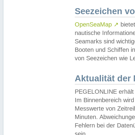
Seezeichen v
OpenSeaMap
↗
biete
nautische Information
Seamarks sind wichtig
Booten und Schiffen i
von Seezeichen wie Le
Aktualität der
PEGELONLINE erhält u
Im Binnenbereich wird 
Messwerte von Zeitreih
Minuten. Abweichungen
Fehlern bei der Daten
sein.