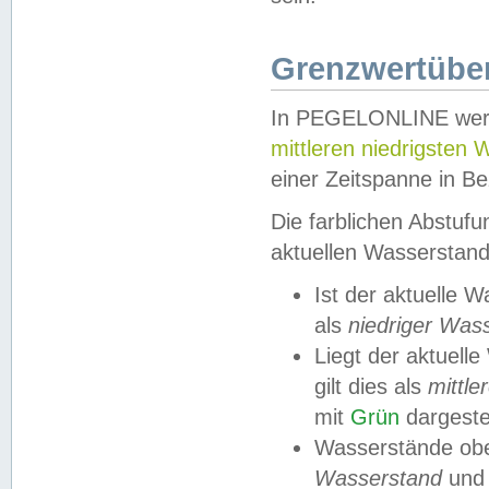
Grenzwertüber
In PEGELONLINE werde
mittleren niedrigsten
einer Zeitspanne in Be
Die farblichen Abstuf
aktuellen Wasserstand
Ist der aktuelle 
als
niedriger Was
Liegt der aktue
gilt dies als
mittle
mit
Grün
dargestel
Wasserstände obe
Wasserstand
und