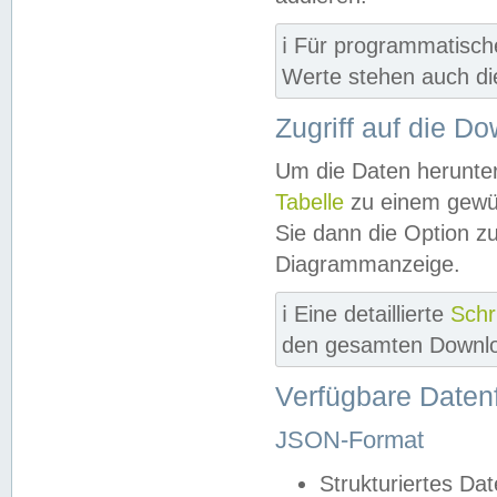
ℹ️ Für programmatisch
Werte stehen auch d
Zugriff auf die D
Um die Daten herunter
Tabelle
zu einem gewün
Sie dann die Option z
Diagrammanzeige.
ℹ️ Eine detaillierte
Schr
den gesamten Downlo
Verfügbare Daten
JSON-Format
Strukturiertes Da