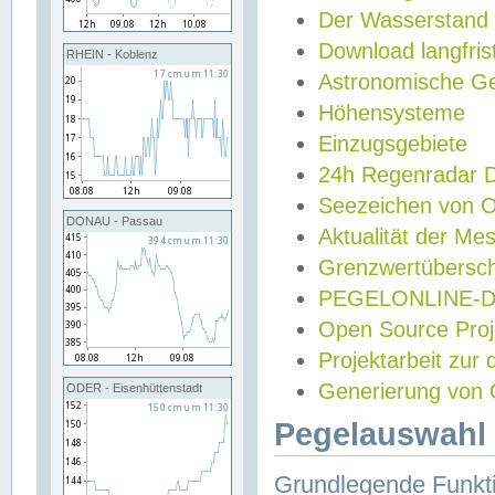
Der Wasserstand
Download langfris
RHEIN - Koblenz
Astronomische Gez
Höhensysteme
Einzugsgebiete
24h Regenradar
Seezeichen von 
DONAU - Passau
Aktualität der Me
Grenzwertübersch
PEGELONLINE-Di
Open Source Projek
Projektarbeit zur
Generierung von 
ODER - Eisenhüttenstadt
Pegelauswahl 
Grundlegende Funkti