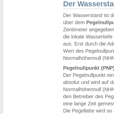
Der Wasserst
Der Wasserstand ist d
über dem
Pegelnullp
Zentimeter angegeben
die lokale Wassertie
aus. Erst durch die A
Wert des Pegelnullpun
Normalhöhennull (NHN
Pegelnullpunkt (PNP)
Der Pegelnullpunkt ei
absolut und wird auf
Normalhöhennull (NHN
den Betreiber des Pege
eine lange Zeit geme
Die Pegellatte wird s