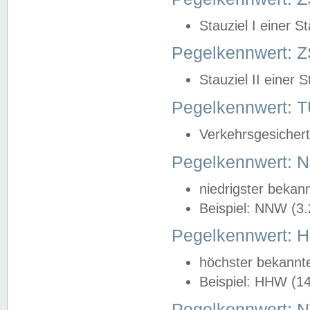
Stauziel I einer S
Pegelkennwert: Z
Stauziel II einer 
Pegelkennwert:
Verkehrsgesichert
Pegelkennwert:
niedrigster bekan
Beispiel: NNW (3
Pegelkennwert:
höchster bekannt
Beispiel: HHW (1
Pegelkennwert: 