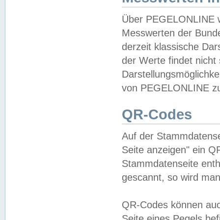
Über PEGELONLINE wer
Messwerten der Bundes
derzeit klassische Da
der Werte findet nicht 
Darstellungsmöglichkei
von PEGELONLINE zu 
QR-Codes
Auf der Stammdatensei
Seite anzeigen" ein Q
Stammdatenseite enthä
gescannt, so wird man
QR-Codes können auc
Seite eines Pegels be