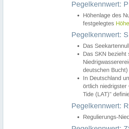
Pegelkennwert: 
Höhenlage des Nul
festgelegtes
Höhe
Pegelkennwert: 
Das Seekartennull
Das SKN bezieht s
Niedrigwassererei
deutschen Bucht) 
In Deutschland un
örtlich niedrigst
Tide (LAT)" definie
Pegelkennwert:
Regulierungs-Nie
Pegelkennwert: Z