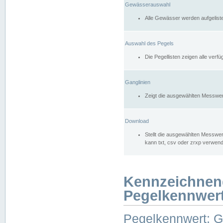
Gewässerauswahl
Alle Gewässer werden aufgelist
Auswahl des Pegels
Die Pegellisten zeigen alle ver
Ganglinien
Zeigt die ausgewählten Messwer
Download
Stellt die ausgewählten Messwer
kann txt, csv oder zrxp verwen
Kennzeichnen
Pegelkennwer
Pegelkennwert: 