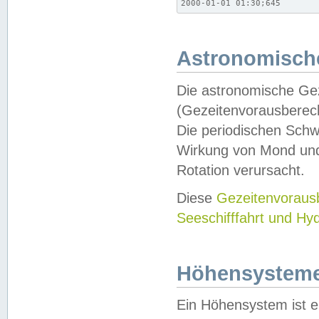
2000-01-01 01:30;645
Astronomische
Die astronomische Gez
(Gezeitenvorausberec
Die periodischen Schw
Wirkung von Mond und
Rotation verursacht.
Diese
Gezeitenvorau
Seeschifffahrt und Hy
Höhensystem
Ein Höhensystem ist e