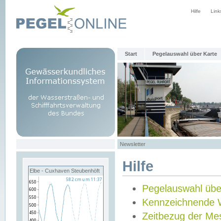
Hilfe
Link
Start
Pegelauswahl über Karte
Newsletter
Hilfe
Elbe - Cuxhaven Steubenhöft
Pegelauswahl übe
Kennzeichnende 
Zeitbezug der Me