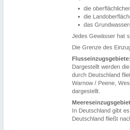
die oberflächlich
die Landoberfläc
das Grundwasser
Jedes Gewässer hat se
Die Grenze des Einzug
Flusseinzugsgebiete
Dargestellt werden die
durch Deutschland fli
Warnow / Peene, Weser
dargestellt.
Meereseinzugsgebiet
In Deutschland gibt 
Deutschland fließt n