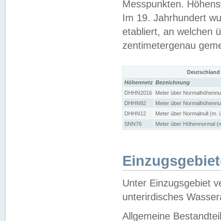
Messpunkten. Höhensy
Im 19. Jahrhundert wu
etabliert, an welchen 
zentimetergenau gem
Deutschland
Höhennetz
Bezeichnung
DHHN2016
Meter über Normalhöhennul
DHHN92
Meter über Normalhöhennul
DHHN12
Meter über Normalnull (m. 
SNN76
Meter über Höhennormal (m
Einzugsgebiet
Unter Einzugsgebiet v
unterirdisches Wasser
Allgemeine Bestandtei