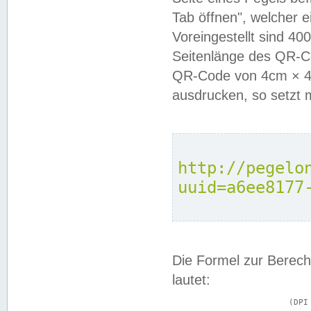
Tab öffnen", welcher 
Voreingestellt sind 4
Seitenlänge des QR-C
QR-Code von 4cm × 4c
ausdrucken, so setzt 
http://pegelo
uuid=a6ee8177
Die Formel zur Berech
lautet:
			(DPI × Druckkantenlänge in cm) ÷ 2,54 = Kantenlänge in Pixel
