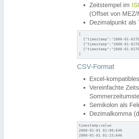
Zeitstempel im
IS
(Offset von MEZ
Dezimalpunkt als
[

  {"timestamp":"2000-01-01T0
  {"timestamp":"2000-01-01T0
  {"timestamp":"2000-01-01T0
]
CSV-Format
Excel-kompatibles
Vereinfachte Zeit
Sommerzeitumstel
Semikolon als Fel
Dezimalkomma (de
timestamp;value

2000-01-01 01:00;646

2000-01-01 01:15;646
