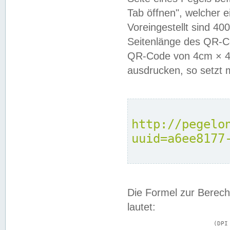
Tab öffnen", welcher 
Voreingestellt sind 4
Seitenlänge des QR-C
QR-Code von 4cm × 4c
ausdrucken, so setzt 
http://pegelo
uuid=a6ee8177
Die Formel zur Berech
lautet:
			(DPI × Druckkantenlänge in cm) ÷ 2,54 = Kantenlänge in Pixel
