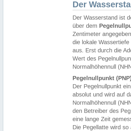
Der Wasserst
Der Wasserstand ist d
über dem
Pegelnullp
Zentimeter angegeben
die lokale Wassertie
aus. Erst durch die A
Wert des Pegelnullpun
Normalhöhennull (NHN
Pegelnullpunkt (PNP)
Der Pegelnullpunkt ei
absolut und wird auf
Normalhöhennull (NHN
den Betreiber des Pege
eine lange Zeit geme
Die Pegellatte wird s