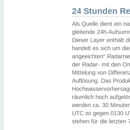
24 Stunden R
Als Quelle dient ein n
gleitende 24h-Aufsum
Dieser Layer enthält
handelt es sich um di
angeeichten“ Radarnie
der Radar- mit den O
Mittelung von Differe
Auflösung. Das Produk
Hochwasservorhersagez
räumlich hoch aufgelö
werden ca. 30 Minuten
UTC ist gegen 0130 UTC
stehen für die letzten