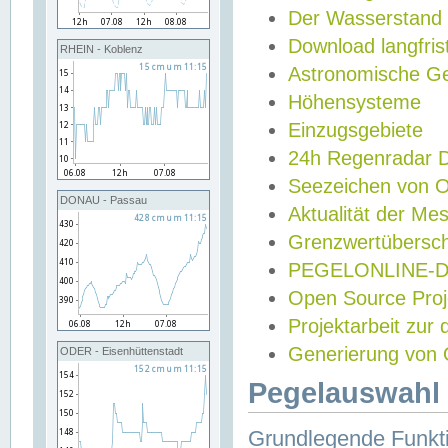
Der Wasserstand
Download langfris
RHEIN - Koblenz
Astronomische Gez
Höhensysteme
Einzugsgebiete
24h Regenradar
Seezeichen von 
DONAU - Passau
Aktualität der Me
Grenzwertübersch
PEGELONLINE-Di
Open Source Projek
Projektarbeit zur
Generierung von 
ODER - Eisenhüttenstadt
Pegelauswahl 
Grundlegende Funkti