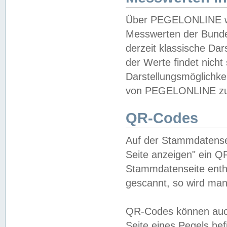
Über PEGELONLINE wer
Messwerten der Bundes
derzeit klassische Da
der Werte findet nicht 
Darstellungsmöglichkei
von PEGELONLINE zu 
QR-Codes
Auf der Stammdatensei
Seite anzeigen" ein Q
Stammdatenseite enthä
gescannt, so wird man
QR-Codes können auc
Seite eines Pegels be