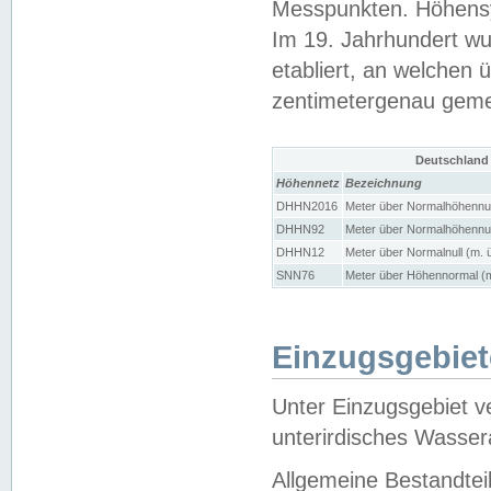
Messpunkten. Höhensy
Im 19. Jahrhundert wu
etabliert, an welchen 
zentimetergenau gem
Deutschland
Höhennetz
Bezeichnung
DHHN2016
Meter über Normalhöhennul
DHHN92
Meter über Normalhöhennul
DHHN12
Meter über Normalnull (m. 
SNN76
Meter über Höhennormal (m
Einzugsgebiet
Unter Einzugsgebiet v
unterirdisches Wasser
Allgemeine Bestandtei