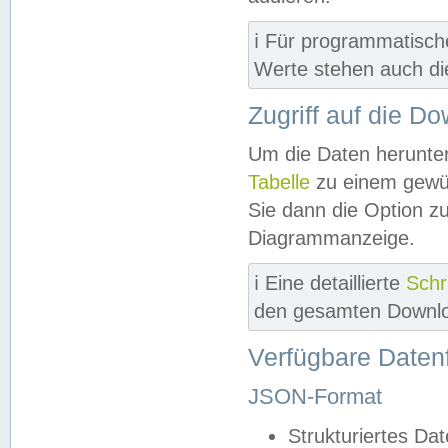
ℹ️ Für programmatisch
Werte stehen auch d
Zugriff auf die D
Um die Daten herunter
Tabelle
zu einem gewün
Sie dann die Option z
Diagrammanzeige.
ℹ️ Eine detaillierte
Schr
den gesamten Downlo
Verfügbare Daten
JSON-Format
Strukturiertes Da