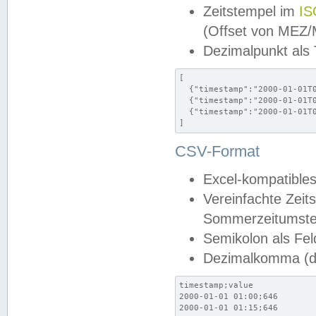
Zeitstempel im
IS
(Offset von MEZ
Dezimalpunkt als
[

  {"timestamp":"2000-01-01T0
  {"timestamp":"2000-01-01T0
  {"timestamp":"2000-01-01T0
]
CSV-Format
Excel-kompatibles
Vereinfachte Zeit
Sommerzeitumstel
Semikolon als Fel
Dezimalkomma (de
timestamp;value

2000-01-01 01:00;646

2000-01-01 01:15;646
