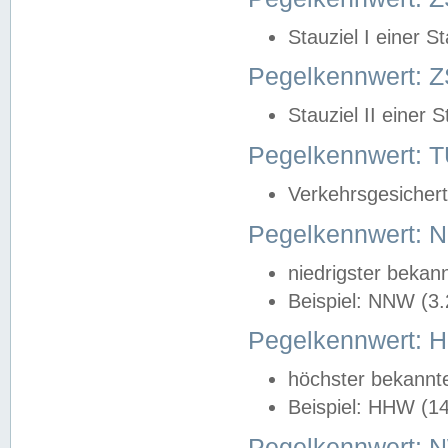
Stauziel I einer S
Pegelkennwert: Z
Stauziel II einer 
Pegelkennwert:
Verkehrsgesichert
Pegelkennwert:
niedrigster bekan
Beispiel: NNW (3
Pegelkennwert:
höchster bekannt
Beispiel: HHW (1
Pegelkennwert: 