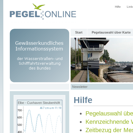
Hilfe
Link
Start
Pegelauswahl über Karte
Newsletter
Hilfe
Elbe - Cuxhaven Steubenhöft
Pegelauswahl übe
Kennzeichnende 
Zeitbezug der Me