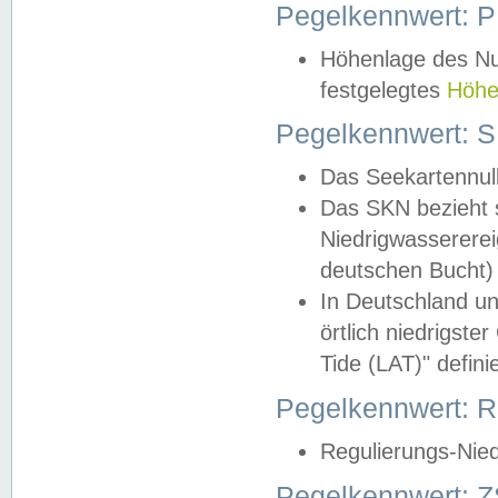
Pegelkennwert: 
Höhenlage des Nul
festgelegtes
Höhe
Pegelkennwert: 
Das Seekartennull
Das SKN bezieht s
Niedrigwassererei
deutschen Bucht) 
In Deutschland un
örtlich niedrigst
Tide (LAT)" definie
Pegelkennwert:
Regulierungs-Nie
Pegelkennwert: Z