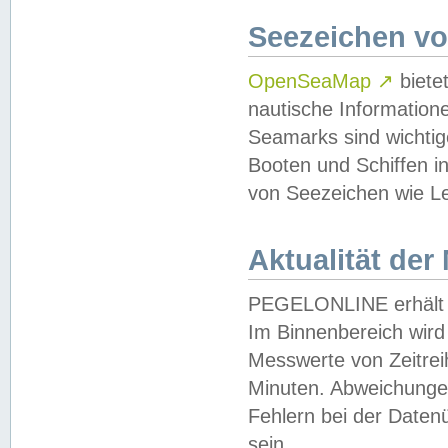
Seezeichen v
OpenSeaMap
↗
biete
nautische Information
Seamarks sind wichtig
Booten und Schiffen i
von Seezeichen wie Le
Aktualität der
PEGELONLINE erhält u
Im Binnenbereich wird 
Messwerte von Zeitreih
Minuten. Abweichungen
Fehlern bei der Daten
sein.