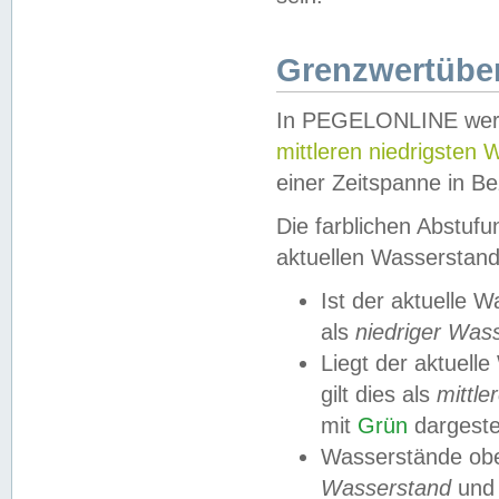
Grenzwertüber
In PEGELONLINE werde
mittleren niedrigsten
einer Zeitspanne in Be
Die farblichen Abstuf
aktuellen Wasserstand
Ist der aktuelle 
als
niedriger Was
Liegt der aktue
gilt dies als
mittle
mit
Grün
dargestel
Wasserstände obe
Wasserstand
und