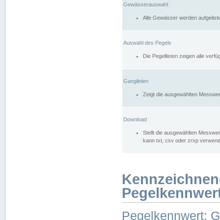
Gewässerauswahl
Alle Gewässer werden aufgelist
Auswahl des Pegels
Die Pegellisten zeigen alle ver
Ganglinien
Zeigt die ausgewählten Messwer
Download
Stellt die ausgewählten Messwer
kann txt, csv oder zrxp verwen
Kennzeichnen
Pegelkennwer
Pegelkennwert: 