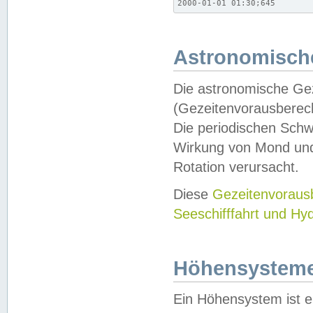
2000-01-01 01:30;645
Astronomische
Die astronomische Gez
(Gezeitenvorausberec
Die periodischen Schw
Wirkung von Mond und
Rotation verursacht.
Diese
Gezeitenvorau
Seeschifffahrt und Hy
Höhensystem
Ein Höhensystem ist e