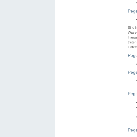
Pege
Sind 
Wasser
Hänge
treten
Unter
Pege
Pege
Pege
Pege