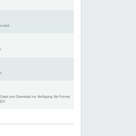
n sind.
n.
n.
p Datei zum Download zur Verfügung. Als Format
MEZ!