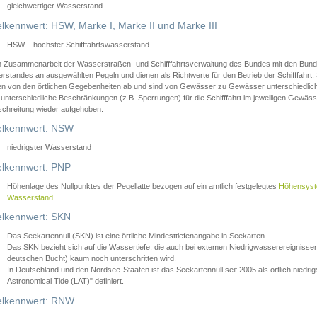
gleichwertiger Wasserstand
lkennwert: HSW, Marke I, Marke II und Marke III
HSW – höchster Schifffahrtswasserstand
in Zusammenarbeit der Wasserstraßen- und Schifffahrtsverwaltung des Bundes mit den Bund
standes an ausgewählten Pegeln und dienen als Richtwerte für den Betrieb der Schifffahrt. 
n von den örtlichen Gegebenheiten ab und sind von Gewässer zu Gewässer unterschiedlich
 unterschiedliche Beschränkungen (z.B. Sperrungen) für die Schifffahrt im jeweiligen Gewäss
schreitung wieder aufgehoben.
lkennwert: NSW
niedrigster Wasserstand
lkennwert: PNP
Höhenlage des Nullpunktes der Pegellatte bezogen auf ein amtlich festgelegtes
Höhensys
Wasserstand
.
lkennwert: SKN
Das Seekartennull (SKN) ist eine örtliche Mindesttiefenangabe in Seekarten.
Das SKN bezieht sich auf die Wassertiefe, die auch bei extemen Niedrigwasserereignissen
deutschen Bucht) kaum noch unterschritten wird.
In Deutschland und den Nordsee-Staaten ist das Seekartennull seit 2005 als örtlich nie
Astronomical Tide (LAT)" definiert.
lkennwert: RNW