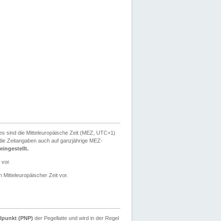
ies sind die Mitteleuropäische Zeit (MEZ, UTC+1)
ie Zeitangaben auch auf ganzjährige MEZ-
ingestellt.
 vor.
 Mitteleuropäischer Zeit vor.
lpunkt (PNP)
der Pegellatte und wird in der Regel