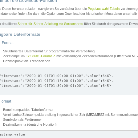
iff auf die Download-Funktion
e Daten herunterzuladen, navigieren Sie zunächst über die
Pegelauswahl-Tabelle
zu einem ge
datenseite finden Sie dann die Option zum Download der historischen Messdaten unterhalb
ne detaillierte
Schritt-für-Schritt-Anleitung mit Screenshots
führt Sie durch den gesamten Down
ügbare Datenformate
-Format
Strukturiertes Datenformat für programmatische Verarbeitung
Zeitstempel im
ISO 8601-Format
↗
mit vollständigen Zeitzoneninformation (Offset von 
Dezimalpunkt als Trennzeichen
"timestamp":"2000-01-01T01:00:00+01:00","value":646},

"timestamp":"2000-01-01T01:15:00+01:00","value":646},

"timestamp":"2000-01-01T01:30:00+01:00","value":645}

Format
Excel-kompatibles Tabellenformat
Vereinfachte Zeitstempeldarstellung in gesetzlicher Zeit (MEZ/MESZ mit Sommerzeitumstel
Semikolon als Feldtrenner
Dezimalkomma (deutsche Notation)
estamp;value
