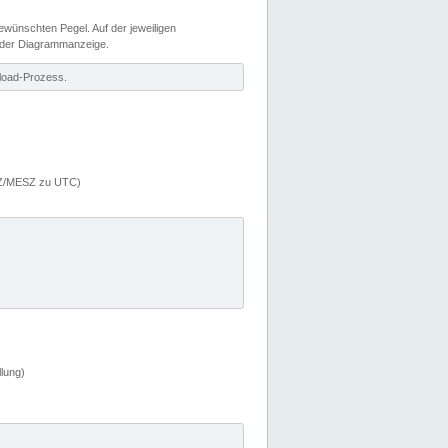
wünschten Pegel. Auf der jeweiligen
 der Diagrammanzeige.
load-Prozess.
MEZ/MESZ zu UTC)
lung)