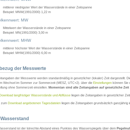
mittlerer niedrigster Wert der Wasserstände in einer Zeitspanne
Beispiel: MNW(1991/2000) 1,22 m
lkennwert: MW
Mittelwert der Wasserstände in einer Zeitspanne
Beispiel: MN(1991/2000) 3,00 m
elkennwert: MHW
mittlerer höchster Wert der Wasserstände in einer Zeitspanne
Beispiel: MHW(1991/2000) 6,00 m
tbezug der Messwerte
itangaben der Messwerte werden standardmäßig in gesetzlicher (lokaler) Zeit dargestellt. D
em Wechsel im Sommer zur Sommerzeit (MESZ, UTC+2). über die
Einstellungen
können Sie d
ellung ohne Sommerzeit einstellen.
Momentan sind alle Zeitangaben auf gesetzliche Zeit e
Download langfristiger Wasserstände und Abflüsse
liegen die Zeitangaben in gesetzlicher Zeit
n zum
Download angebotenen Tagesdateien
liegen die Zeitangaben grundsätzlich ganzjährig in
 Wasserstand
asserstand ist der lotrechte Abstand eines Punktes des Wasserspiegels über dem
Pegelnul