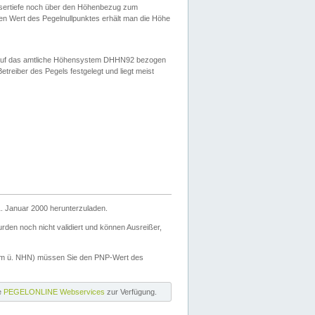
ssertiefe noch über den Höhenbezug zum
en Wert des Pegelnullpunktes erhält man die Höhe
d auf das amtliche Höhensystem DHHN92 bezogen
reiber des Pegels festgelegt und liegt meist
. Januar 2000 herunterzuladen.
den noch nicht validiert und können Ausreißer,
(m ü. NHN) müssen Sie den PNP-Wert des
ie
PEGELONLINE Webservices
zur Verfügung.