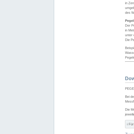
in Ze
umgeb
des W
Pegel
Der P
in Me
unter
Die Pe
Beisp
Wasse
Pegeln
Dow
PEGEL
Bei d
Messf
Die M
jeweil
ℹ️ F