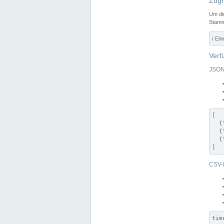
Zugr
Um di
Stamm
ℹ️ Ei
Verf
JSON
[

  {
  {
  {
]
CSV-
tim