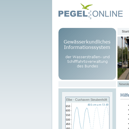
Start
Newsle
Hilf
Elbe - Cuxhaven Steubenhöft