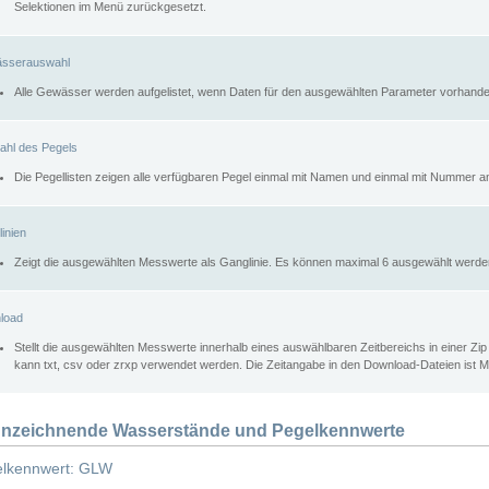
Selektionen im Menü zurückgesetzt.
sserauswahl
Alle Gewässer werden aufgelistet, wenn Daten für den ausgewählten Parameter vorhande
ahl des Pegels
Die Pegellisten zeigen alle verfügbaren Pegel einmal mit Namen und einmal mit Nummer a
inien
Zeigt die ausgewählten Messwerte als Ganglinie. Es können maximal 6 ausgewählt werde
load
Stellt die ausgewählten Messwerte innerhalb eines auswählbaren Zeitbereichs in einer Zi
kann txt, csv oder zrxp verwendet werden. Die Zeitangabe in den Download-Dateien ist 
nzeichnende Wasserstände und Pegelkennwerte
lkennwert: GLW