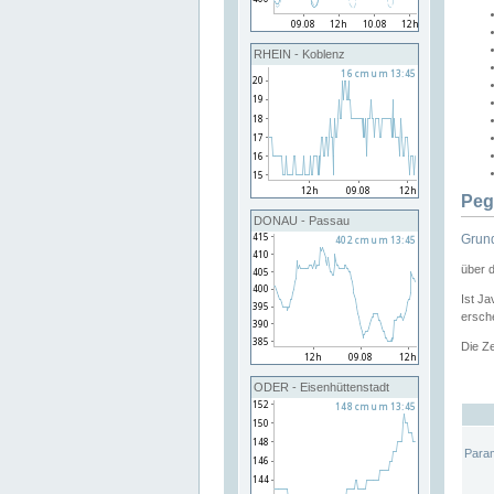
RHEIN - Koblenz
Peg
DONAU - Passau
Grund
über 
Ist Ja
ersche
Die Ze
ODER - Eisenhüttenstadt
Para