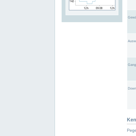
Gewä
Ausw
Gangl
Down
Ken
Pege