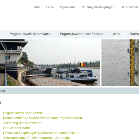
Hilfe
Links
Impressum
Nutzungsbedingungen
Datenschutz
Pegelauswahl über Karte
Pegelauswahl über Tabelle
Abo
Down
tter
e
Pegelauswahl über Tabelle
Kennzeichnende Wasserstände und Pegelkennwerte
Zeitbezug der Messwerte
Der Wasserstand
Download langfristiger Wasserstände und Abflüsse
Astronomische Gezeitenganglinie (Astrotide)