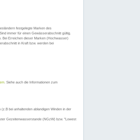
esländern festgelegte Marken des
Sind immer für einen Gewässerabschnitt gültig.
. Bei Erreichen dieser Marken (Hochwasser)
erabschnitt in Kraft bzw. werden bei
tem
. Siehe auch die Informationen zum
 (z.B bei anhaltenden ablandigen Winden in der
drigster Gezeitenwasserstande (NGzW) bzw. "Lowest