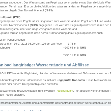
ntimeter angegeben. Der Wasserstand am Pegel sagt somit weder etwas über die lokale Wa
enden Terrain aus. Erst durch die Addition des Wasserstandes am Pegel mit dem zugehörig
asserspiegels über Normalhöhennull (NHN).
nullpunkt (PNP):
egelnullpunkt eines Pegels ist, im Gegensatz zum Wasserstand am Pegel, absolut und wir
ter über Normalhöhennull (NHN) angegeben. Der Wert des Pegelnullpunktes wird durch den Bet
 dem niedrigsten, über eine lange Zeit gemessenen Wasserstand.
gellatte wird so angebracht, dass deren Nullmarkierung dem Pegelnullpunkt entspricht.
iel am Pegel Dresden:
rstand am 16.07.2013 08:00 Uhr: 176 cm am Pegel
1,76
m
ullpunkt
+
102,68
m ü. NHN
=
104,44
m ü. NHN
nload langfristiger Wasserstände und Abflüsse
ONLINE bietet die Möglichkeit, historische Wasserstandsdaten und Abflusswerte seit dem 1
en heruntergeladenen Daten handelt es sich um
ungeprüfte Rohdaten
. Diese Messwerte wur
ehler oder andere Unregelmäßigkeiten enthalten.
esswerte sind relative Angaben zum jeweiligen
Pegelnullpunkt
. Für absolute Höhenangaben 
igen Pegels addieren.
ür programmatische Zugriffe und automatisierte Datenabfragen aktueller Werte stehen auch d