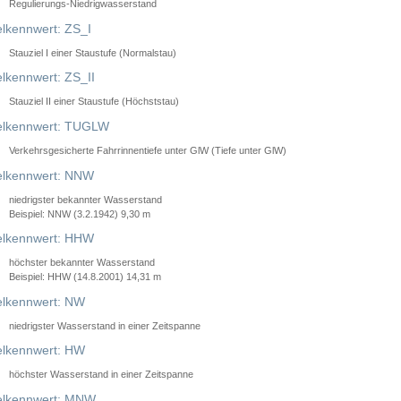
Regulierungs-Niedrigwasserstand
lkennwert: ZS_I
Stauziel I einer Staustufe (Normalstau)
lkennwert: ZS_II
Stauziel II einer Staustufe (Höchststau)
elkennwert: TUGLW
Verkehrsgesicherte Fahrrinnentiefe unter GlW (Tiefe unter GlW)
lkennwert: NNW
niedrigster bekannter Wasserstand
Beispiel: NNW (3.2.1942) 9,30 m
lkennwert: HHW
höchster bekannter Wasserstand
Beispiel: HHW (14.8.2001) 14,31 m
lkennwert: NW
niedrigster Wasserstand in einer Zeitspanne
lkennwert: HW
höchster Wasserstand in einer Zeitspanne
elkennwert: MNW