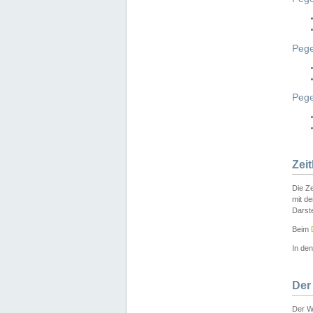
Pege
Peg
Zei
Die Ze
mit d
Darst
Beim
In de
Der
Der W