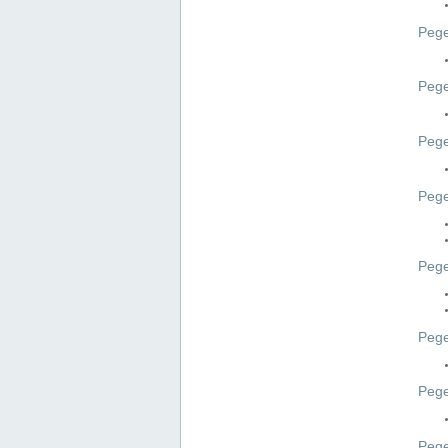
Pege
Pege
Peg
Pege
Pege
Pege
Pege
Peg