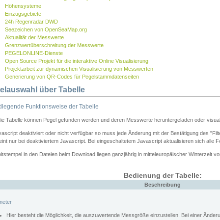
Höhensysteme
Einzugsgebiete
24h Regenradar DWD
Seezeichen von OpenSeaMap.org
Aktualität der Messwerte
Grenzwertüberschreitung der Messwerte
PEGELONLINE-Dienste
Open Source Projekt für die interaktive Online Visualisierung
Projektarbeit zur dynamischen Visualisierung von Messwerten
Generierung von QR-Codes für Pegelstammdatenseiten
elauswahl über Tabelle
legende Funktionsweise der Tabelle
die Tabelle können Pegel gefunden werden und deren Messwerte heruntergeladen oder visuali
vascript deaktiviert oder nicht verfügbar so muss jede Änderung mit der Bestätigung des "Filt
int nur bei deaktiviertem Javascript. Bei eingeschaltetem Javascript aktualisieren sich alle 
itstempel in den Dateien beim Download liegen ganzjährig in mitteleuropäischer Winterzeit vo
Bedienung der Tabelle:
Beschreibung
meter
Hier besteht die Möglichkeit, die auszuwertende Messgröße einzustellen. Bei einer Ände