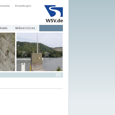
hinweise
Einstellungen
loads
Webservices