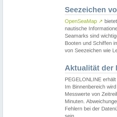
Seezeichen v
OpenSeaMap
↗
biete
nautische Information
Seamarks sind wichtig
Booten und Schiffen i
von Seezeichen wie Le
Aktualität der
PEGELONLINE erhält u
Im Binnenbereich wird 
Messwerte von Zeitreih
Minuten. Abweichungen
Fehlern bei der Daten
sein.