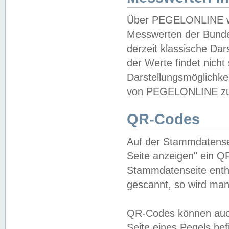
Über PEGELONLINE wer
Messwerten der Bundes
derzeit klassische Da
der Werte findet nicht 
Darstellungsmöglichkei
von PEGELONLINE zu 
QR-Codes
Auf der Stammdatensei
Seite anzeigen" ein Q
Stammdatenseite enthä
gescannt, so wird man
QR-Codes können auc
Seite eines Pegels be