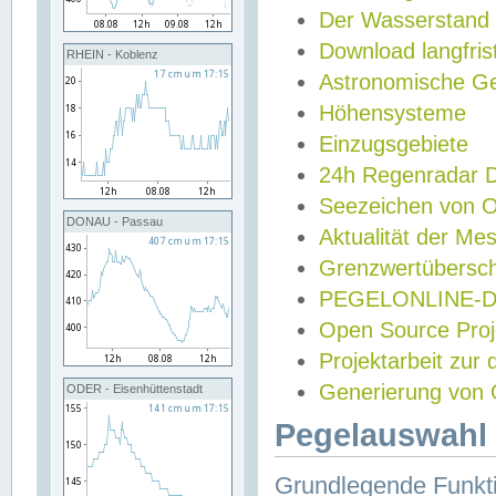
Der Wasserstand
Download langfris
RHEIN - Koblenz
Astronomische Gez
Höhensysteme
Einzugsgebiete
24h Regenradar
Seezeichen von 
DONAU - Passau
Aktualität der Me
Grenzwertübersch
PEGELONLINE-Di
Open Source Projek
Projektarbeit zur
Generierung von 
ODER - Eisenhüttenstadt
Pegelauswahl 
Grundlegende Funkti