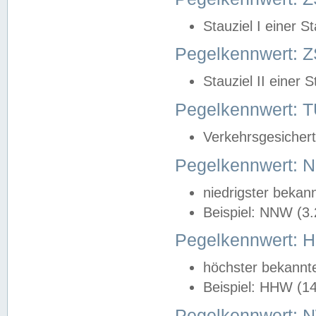
Stauziel I einer S
Pegelkennwert: Z
Stauziel II einer 
Pegelkennwert:
Verkehrsgesichert
Pegelkennwert:
niedrigster bekan
Beispiel: NNW (3
Pegelkennwert:
höchster bekannt
Beispiel: HHW (1
Pegelkennwert: 