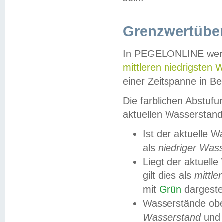
Grenzwertüber
In PEGELONLINE werde
mittleren niedrigsten
einer Zeitspanne in Be
Die farblichen Abstuf
aktuellen Wasserstand
Ist der aktuelle 
als
niedriger Was
Liegt der aktue
gilt dies als
mittle
mit
Grün
dargestel
Wasserstände obe
Wasserstand
und