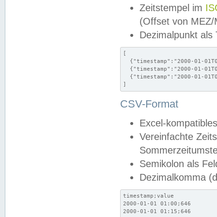
Zeitstempel im
IS
(Offset von MEZ
Dezimalpunkt als
[

  {"timestamp":"2000-01-01T0
  {"timestamp":"2000-01-01T0
  {"timestamp":"2000-01-01T0
]
CSV-Format
Excel-kompatibles
Vereinfachte Zeit
Sommerzeitumstel
Semikolon als Fel
Dezimalkomma (de
timestamp;value

2000-01-01 01:00;646

2000-01-01 01:15;646
