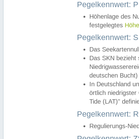
Pegelkennwert: 
Höhenlage des Nul
festgelegtes
Höhe
Pegelkennwert: 
Das Seekartennull
Das SKN bezieht s
Niedrigwassererei
deutschen Bucht) 
In Deutschland un
örtlich niedrigst
Tide (LAT)" definie
Pegelkennwert:
Regulierungs-Nie
Pegelkennwert: Z