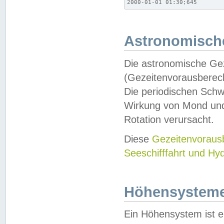
2000-01-01 01:30;645
Astronomische
Die astronomische Gez
(Gezeitenvorausberec
Die periodischen Schw
Wirkung von Mond und
Rotation verursacht.
Diese
Gezeitenvorau
Seeschifffahrt und Hy
Höhensystem
Ein Höhensystem ist e