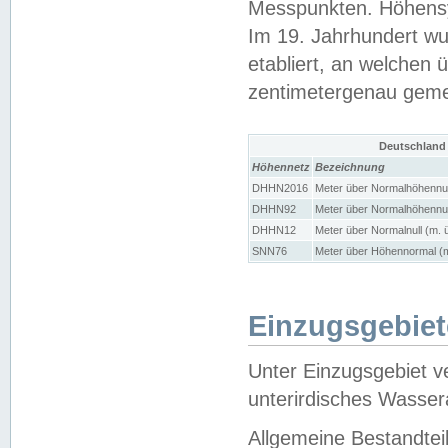
Messpunkten. Höhensy
Im 19. Jahrhundert wu
etabliert, an welchen 
zentimetergenau gem
Deutschland
Höhennetz
Bezeichnung
DHHN2016
Meter über Normalhöhennul
DHHN92
Meter über Normalhöhennul
DHHN12
Meter über Normalnull (m. 
SNN76
Meter über Höhennormal (m
Einzugsgebiet
Unter Einzugsgebiet v
unterirdisches Wasser
Allgemeine Bestandtei