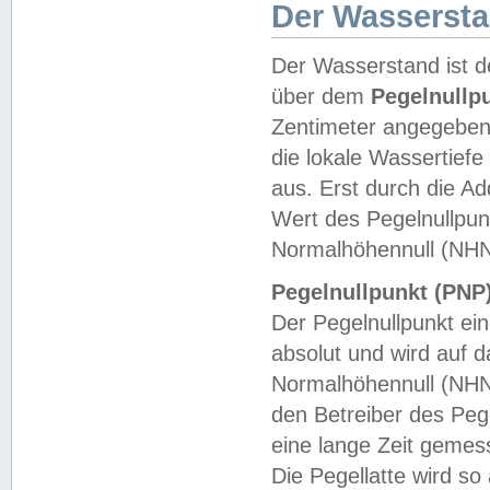
Der Wasserst
Der Wasserstand ist d
über dem
Pegelnullp
Zentimeter angegeben
die lokale Wassertie
aus. Erst durch die A
Wert des Pegelnullpun
Normalhöhennull (NHN
Pegelnullpunkt (PNP)
Der Pegelnullpunkt ei
absolut und wird auf
Normalhöhennull (NHN
den Betreiber des Pege
eine lange Zeit geme
Die Pegellatte wird s