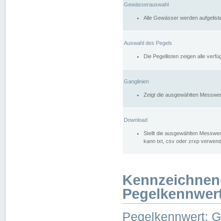
Gewässerauswahl
Alle Gewässer werden aufgelist
Auswahl des Pegels
Die Pegellisten zeigen alle ver
Ganglinien
Zeigt die ausgewählten Messwer
Download
Stellt die ausgewählten Messwer
kann txt, csv oder zrxp verwen
Kennzeichnen
Pegelkennwer
Pegelkennwert: 