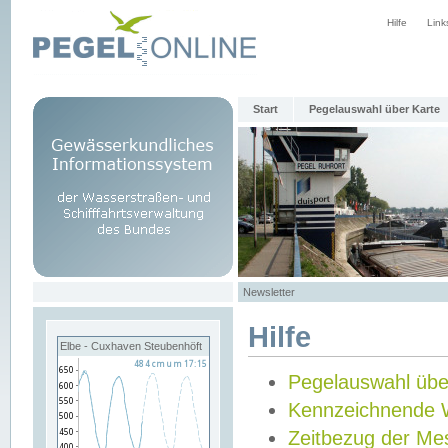
Hilfe
Link
Start
Pegelauswahl über Karte
Newsletter
Hilfe
Elbe - Cuxhaven Steubenhöft
Pegelauswahl übe
Kennzeichnende 
Zeitbezug der Me