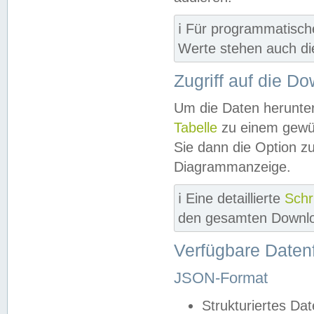
ℹ️ Für programmatisch
Werte stehen auch d
Zugriff auf die D
Um die Daten herunter
Tabelle
zu einem gewün
Sie dann die Option z
Diagrammanzeige.
ℹ️ Eine detaillierte
Schr
den gesamten Downlo
Verfügbare Daten
JSON-Format
Strukturiertes Da