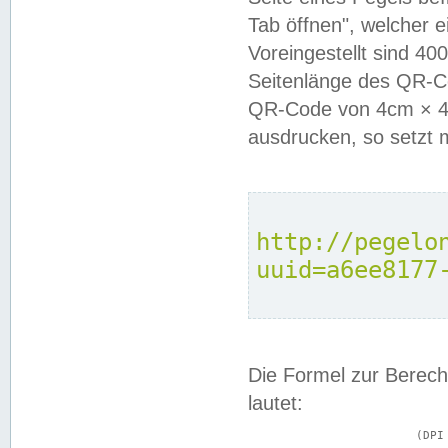
Tab öffnen", welcher 
Voreingestellt sind 4
Seitenlänge des QR-C
QR-Code von 4cm × 4c
ausdrucken, so setzt 
http://pegelo
uuid=a6ee8177
Die Formel zur Berech
lautet:
			(DPI × Druckkantenlänge in cm) ÷ 2,54 = Kantenlänge in Pixel
