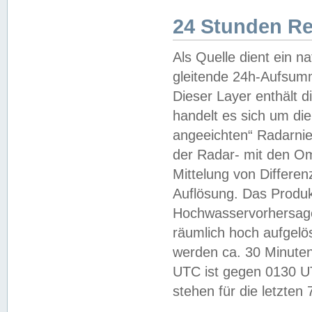
24 Stunden R
Als Quelle dient ein n
gleitende 24h-Aufsum
Dieser Layer enthält
handelt es sich um di
angeeichten“ Radarnie
der Radar- mit den O
Mittelung von Differe
Auflösung. Das Produk
Hochwasservorhersagez
räumlich hoch aufgelö
werden ca. 30 Minuten
UTC ist gegen 0130 UTC
stehen für die letzten