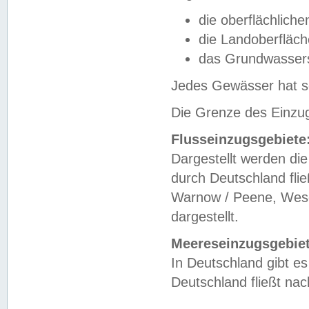
die oberflächlich
die Landoberfläc
das Grundwasser
Jedes Gewässer hat se
Die Grenze des Einzug
Flusseinzugsgebiete
Dargestellt werden die
durch Deutschland fli
Warnow / Peene, Weser
dargestellt.
Meereseinzugsgebiet
In Deutschland gibt 
Deutschland fließt n