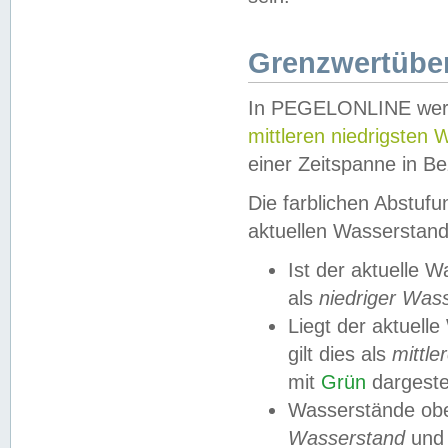
Grenzwertüber
In PEGELONLINE werde
mittleren niedrigsten
einer Zeitspanne in Be
Die farblichen Abstuf
aktuellen Wasserstand
Ist der aktuelle 
als
niedriger Was
Liegt der aktue
gilt dies als
mittle
mit
Grün
dargestel
Wasserstände obe
Wasserstand
und