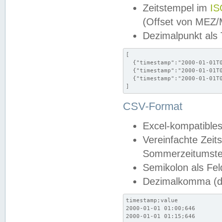
Zeitstempel im
IS
(Offset von MEZ
Dezimalpunkt als
[

  {"timestamp":"2000-01-01T0
  {"timestamp":"2000-01-01T0
  {"timestamp":"2000-01-01T0
]
CSV-Format
Excel-kompatibles
Vereinfachte Zeit
Sommerzeitumstel
Semikolon als Fel
Dezimalkomma (de
timestamp;value

2000-01-01 01:00;646

2000-01-01 01:15;646
