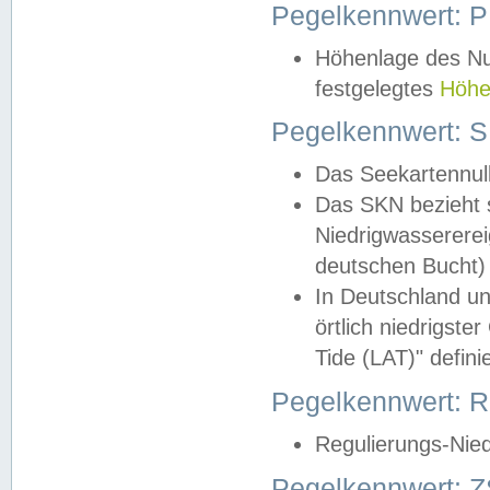
Pegelkennwert: 
Höhenlage des Nul
festgelegtes
Höhe
Pegelkennwert: 
Das Seekartennull
Das SKN bezieht s
Niedrigwassererei
deutschen Bucht) 
In Deutschland un
örtlich niedrigst
Tide (LAT)" definie
Pegelkennwert:
Regulierungs-Nie
Pegelkennwert: Z