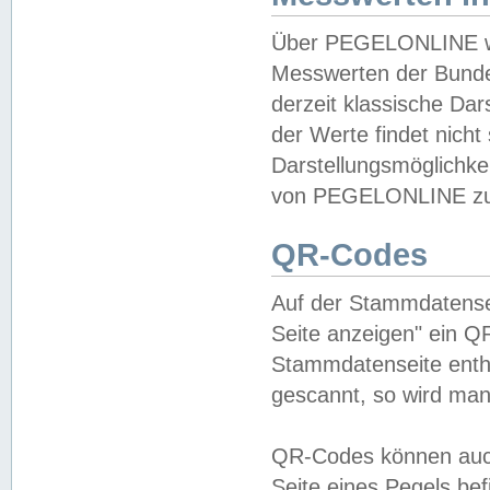
Über PEGELONLINE wer
Messwerten der Bundes
derzeit klassische Da
der Werte findet nicht 
Darstellungsmöglichkei
von PEGELONLINE zu 
QR-Codes
Auf der Stammdatensei
Seite anzeigen" ein Q
Stammdatenseite enthä
gescannt, so wird man
QR-Codes können auc
Seite eines Pegels be