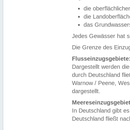
die oberflächlich
die Landoberfläc
das Grundwasser
Jedes Gewässer hat se
Die Grenze des Einzug
Flusseinzugsgebiete
Dargestellt werden die
durch Deutschland fli
Warnow / Peene, Weser
dargestellt.
Meereseinzugsgebiet
In Deutschland gibt 
Deutschland fließt n