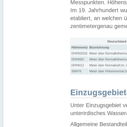
Messpunkten. Höhensy
Im 19. Jahrhundert wu
etabliert, an welchen 
zentimetergenau gem
Deutschland
Höhennetz
Bezeichnung
DHHN2016
Meter über Normalhöhennul
DHHN92
Meter über Normalhöhennul
DHHN12
Meter über Normalnull (m. 
SNN76
Meter über Höhennormal (m
Einzugsgebiet
Unter Einzugsgebiet v
unterirdisches Wasser
Allgemeine Bestandtei