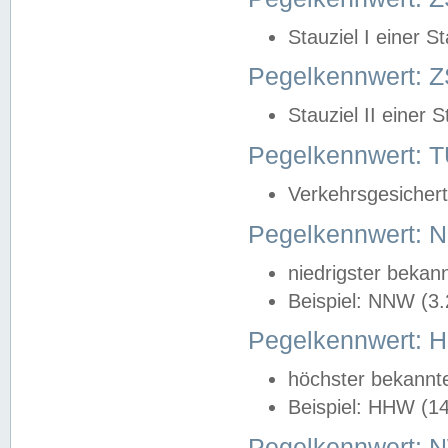
Stauziel I einer S
Pegelkennwert: Z
Stauziel II einer 
Pegelkennwert:
Verkehrsgesichert
Pegelkennwert:
niedrigster bekan
Beispiel: NNW (3
Pegelkennwert:
höchster bekannt
Beispiel: HHW (1
Pegelkennwert: 