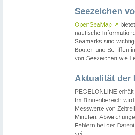
Seezeichen v
OpenSeaMap
↗
biete
nautische Information
Seamarks sind wichtig
Booten und Schiffen i
von Seezeichen wie Le
Aktualität der
PEGELONLINE erhält u
Im Binnenbereich wird 
Messwerte von Zeitreih
Minuten. Abweichungen
Fehlern bei der Daten
sein.