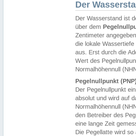
Der Wasserst
Der Wasserstand ist d
über dem
Pegelnullp
Zentimeter angegeben
die lokale Wassertie
aus. Erst durch die A
Wert des Pegelnullpun
Normalhöhennull (NHN
Pegelnullpunkt (PNP)
Der Pegelnullpunkt ei
absolut und wird auf
Normalhöhennull (NHN
den Betreiber des Pege
eine lange Zeit geme
Die Pegellatte wird s