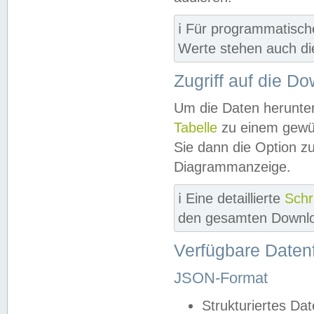
ℹ️ Für programmatisch
Werte stehen auch d
Zugriff auf die D
Um die Daten herunter
Tabelle
zu einem gewün
Sie dann die Option z
Diagrammanzeige.
ℹ️ Eine detaillierte
Schr
den gesamten Downlo
Verfügbare Daten
JSON-Format
Strukturiertes Da