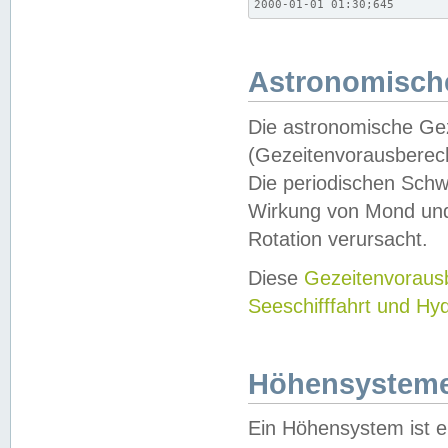
2000-01-01 01:30;645
Astronomische
Die astronomische Gez
(Gezeitenvorausberec
Die periodischen Schw
Wirkung von Mond und
Rotation verursacht.
Diese
Gezeitenvorau
Seeschifffahrt und Hy
Höhensystem
Ein Höhensystem ist e