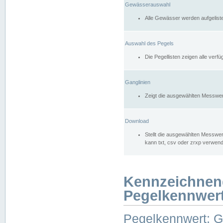
Gewässerauswahl
Alle Gewässer werden aufgelist
Auswahl des Pegels
Die Pegellisten zeigen alle ver
Ganglinien
Zeigt die ausgewählten Messwer
Download
Stellt die ausgewählten Messwer
kann txt, csv oder zrxp verwen
Kennzeichnen
Pegelkennwer
Pegelkennwert: 