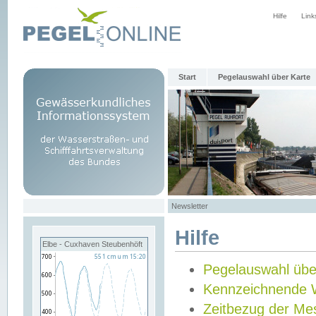
Hilfe
Link
Start
Pegelauswahl über Karte
Newsletter
Hilfe
Elbe - Cuxhaven Steubenhöft
Pegelauswahl übe
Kennzeichnende 
Zeitbezug der Me