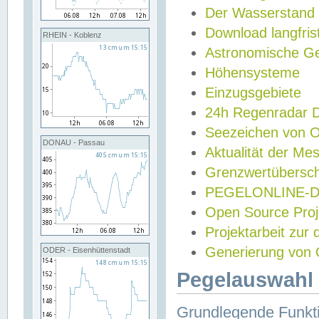
Der Wasserstand
Download langfris
RHEIN - Koblenz
Astronomische Gez
Höhensysteme
Einzugsgebiete
24h Regenradar
Seezeichen von 
DONAU - Passau
Aktualität der Me
Grenzwertübersch
PEGELONLINE-Di
Open Source Projek
Projektarbeit zur
Generierung von 
ODER - Eisenhüttenstadt
Pegelauswahl 
Grundlegende Funkti