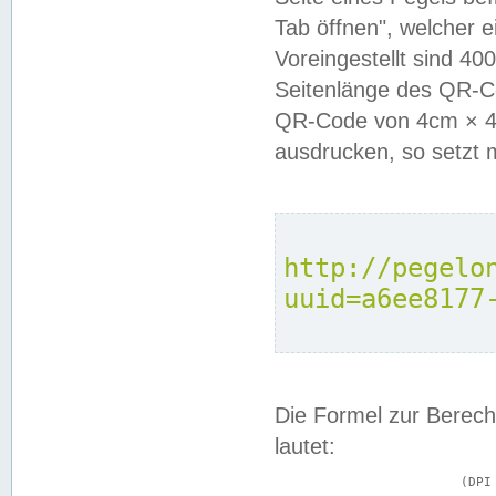
Tab öffnen", welcher 
Voreingestellt sind 4
Seitenlänge des QR-C
QR-Code von 4cm × 4c
ausdrucken, so setzt 
http://pegelo
uuid=a6ee8177
Die Formel zur Berech
lautet:
			(DPI × Druckkantenlänge in cm) ÷ 2,54 = Kantenlänge in Pixel
