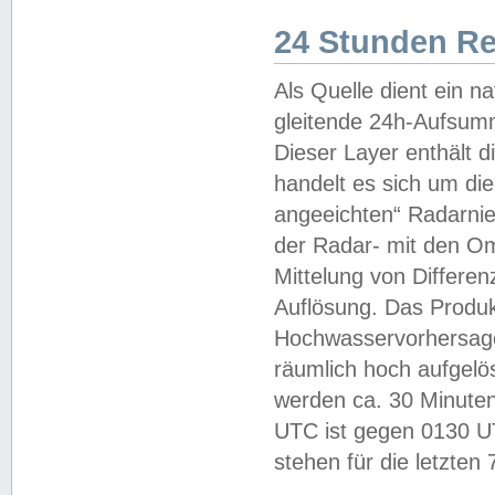
24 Stunden R
Als Quelle dient ein n
gleitende 24h-Aufsum
Dieser Layer enthält
handelt es sich um di
angeeichten“ Radarnie
der Radar- mit den O
Mittelung von Differe
Auflösung. Das Produk
Hochwasservorhersagez
räumlich hoch aufgelö
werden ca. 30 Minuten
UTC ist gegen 0130 UTC
stehen für die letzten