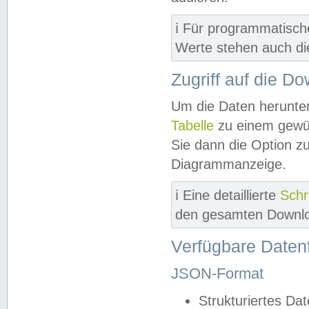
ℹ️ Für programmatisch
Werte stehen auch d
Zugriff auf die D
Um die Daten herunter
Tabelle
zu einem gewün
Sie dann die Option z
Diagrammanzeige.
ℹ️ Eine detaillierte
Schr
den gesamten Downlo
Verfügbare Daten
JSON-Format
Strukturiertes Da