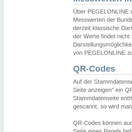
Über PEGELONLINE wer
Messwerten der Bundes
derzeit klassische Da
der Werte findet nicht 
Darstellungsmöglichkei
von PEGELONLINE zu 
QR-Codes
Auf der Stammdatensei
Seite anzeigen" ein Q
Stammdatenseite enthä
gescannt, so wird man
QR-Codes können auc
Seite eines Pegels be