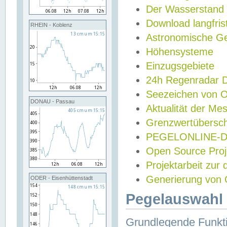
Der Wasserstand
Download langfris
RHEIN - Koblenz
Astronomische Gez
Höhensysteme
Einzugsgebiete
24h Regenradar
Seezeichen von 
DONAU - Passau
Aktualität der Me
Grenzwertübersch
PEGELONLINE-Di
Open Source Projek
Projektarbeit zur
Generierung von 
ODER - Eisenhüttenstadt
Pegelauswahl 
Grundlegende Funkti