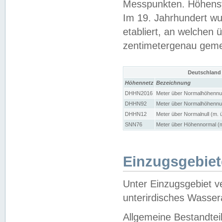
Messpunkten. Höhensy
Im 19. Jahrhundert wu
etabliert, an welchen 
zentimetergenau gem
Deutschland
Höhennetz
Bezeichnung
DHHN2016
Meter über Normalhöhennul
DHHN92
Meter über Normalhöhennul
DHHN12
Meter über Normalnull (m. 
SNN76
Meter über Höhennormal (m
Einzugsgebiet
Unter Einzugsgebiet v
unterirdisches Wasser
Allgemeine Bestandtei