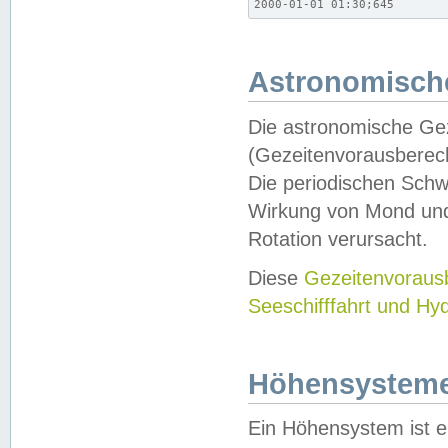
2000-01-01 01:30;645
Astronomische
Die astronomische Gez
(Gezeitenvorausberec
Die periodischen Schw
Wirkung von Mond und
Rotation verursacht.
Diese
Gezeitenvorau
Seeschifffahrt und Hy
Höhensystem
Ein Höhensystem ist e