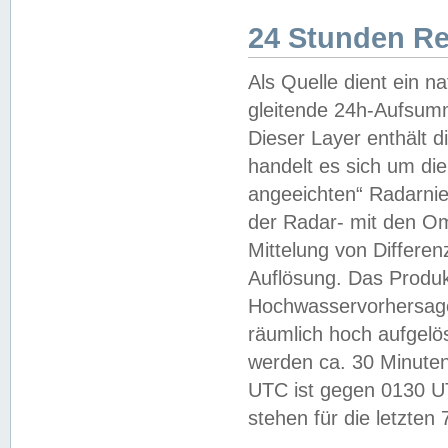
24 Stunden R
Als Quelle dient ein n
gleitende 24h-Aufsum
Dieser Layer enthält
handelt es sich um di
angeeichten“ Radarnie
der Radar- mit den O
Mittelung von Differe
Auflösung. Das Produk
Hochwasservorhersagez
räumlich hoch aufgelö
werden ca. 30 Minuten
UTC ist gegen 0130 UTC
stehen für die letzten