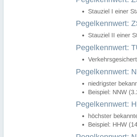
Stauziel I einer S
Pegelkennwert: Z
Stauziel II einer 
Pegelkennwert:
Verkehrsgesichert
Pegelkennwert:
niedrigster bekan
Beispiel: NNW (3
Pegelkennwert:
höchster bekannt
Beispiel: HHW (1
Pegelkennwert: 