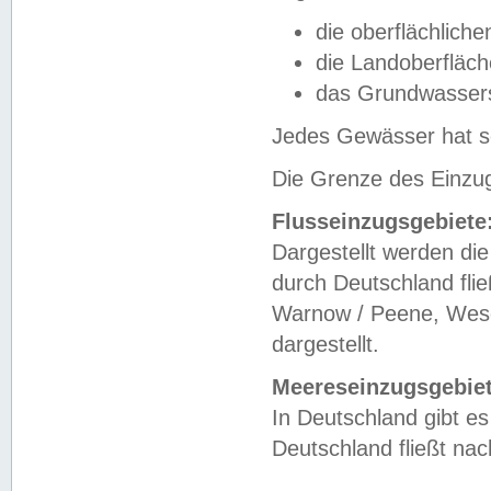
die oberflächlich
die Landoberfläc
das Grundwasser
Jedes Gewässer hat se
Die Grenze des Einzug
Flusseinzugsgebiete
Dargestellt werden die
durch Deutschland fli
Warnow / Peene, Weser
dargestellt.
Meereseinzugsgebiet
In Deutschland gibt 
Deutschland fließt n