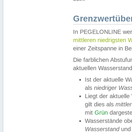
Grenzwertüber
In PEGELONLINE werde
mittleren niedrigsten
einer Zeitspanne in Be
Die farblichen Abstuf
aktuellen Wasserstand
Ist der aktuelle 
als
niedriger Was
Liegt der aktue
gilt dies als
mittle
mit
Grün
dargestel
Wasserstände obe
Wasserstand
und