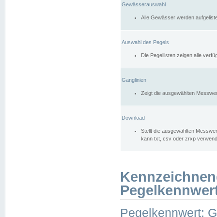
Gewässerauswahl
Alle Gewässer werden aufgelist
Auswahl des Pegels
Die Pegellisten zeigen alle ver
Ganglinien
Zeigt die ausgewählten Messwer
Download
Stellt die ausgewählten Messwer
kann txt, csv oder zrxp verwen
Kennzeichnen
Pegelkennwer
Pegelkennwert: 