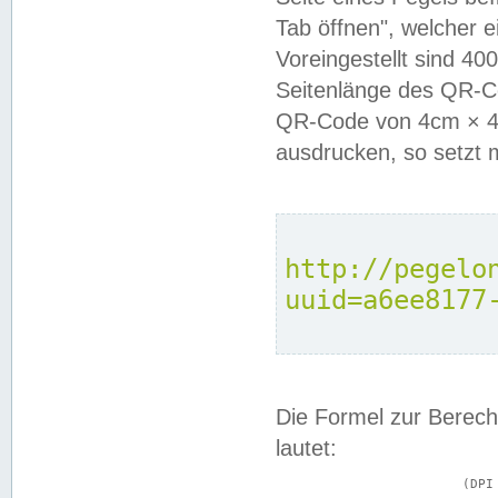
Tab öffnen", welcher 
Voreingestellt sind 4
Seitenlänge des QR-C
QR-Code von 4cm × 4c
ausdrucken, so setzt 
http://pegelo
uuid=a6ee8177
Die Formel zur Berech
lautet:
			(DPI × Druckkantenlänge in cm) ÷ 2,54 = Kantenlänge in Pixel
