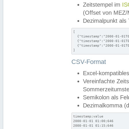
Zeitstempel im
IS
(Offset von MEZ
Dezimalpunkt als
[

  {"timestamp":"2000-01-01T0
  {"timestamp":"2000-01-01T0
  {"timestamp":"2000-01-01T0
]
CSV-Format
Excel-kompatibles
Vereinfachte Zeit
Sommerzeitumstel
Semikolon als Fel
Dezimalkomma (de
timestamp;value

2000-01-01 01:00;646

2000-01-01 01:15;646
