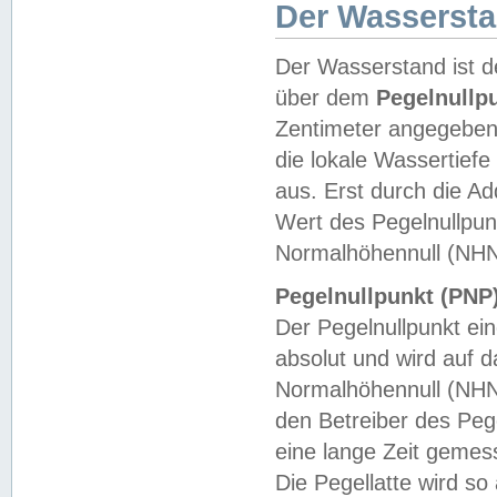
Der Wasserst
Der Wasserstand ist d
über dem
Pegelnullp
Zentimeter angegeben
die lokale Wassertie
aus. Erst durch die A
Wert des Pegelnullpun
Normalhöhennull (NHN
Pegelnullpunkt (PNP)
Der Pegelnullpunkt ei
absolut und wird auf
Normalhöhennull (NHN
den Betreiber des Pege
eine lange Zeit geme
Die Pegellatte wird s