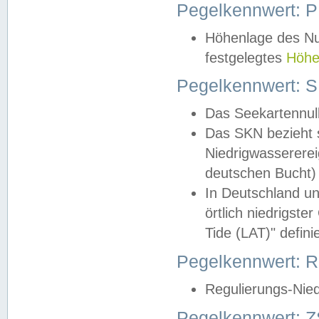
Pegelkennwert: 
Höhenlage des Nul
festgelegtes
Höhe
Pegelkennwert: 
Das Seekartennull
Das SKN bezieht s
Niedrigwassererei
deutschen Bucht) 
In Deutschland un
örtlich niedrigst
Tide (LAT)" definie
Pegelkennwert:
Regulierungs-Nie
Pegelkennwert: Z