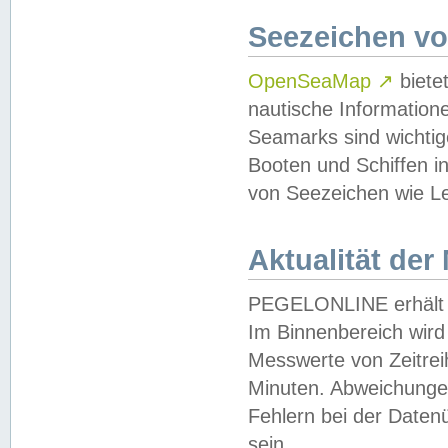
Seezeichen v
OpenSeaMap
↗
biete
nautische Information
Seamarks sind wichtig
Booten und Schiffen i
von Seezeichen wie Le
Aktualität der
PEGELONLINE erhält u
Im Binnenbereich wird 
Messwerte von Zeitreih
Minuten. Abweichungen
Fehlern bei der Daten
sein.