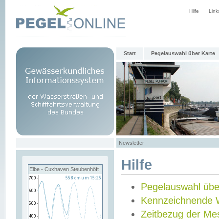
Hilfe
Link
Start
Pegelauswahl über Karte
Newsletter
Hilfe
Elbe - Cuxhaven Steubenhöft
Pegelauswahl übe
Kennzeichnende 
Zeitbezug der Me