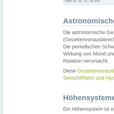
2000-01-01 01:30;645
Astronomische
Die astronomische Gez
(Gezeitenvorausberec
Die periodischen Schw
Wirkung von Mond und
Rotation verursacht.
Diese
Gezeitenvorau
Seeschifffahrt und Hy
Höhensystem
Ein Höhensystem ist e