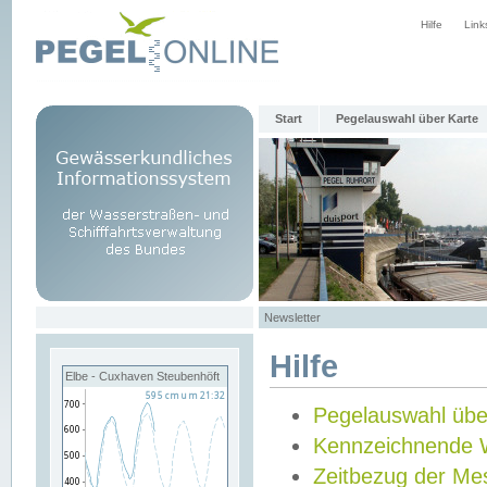
Hilfe
Link
Start
Pegelauswahl über Karte
Newsletter
Hilfe
Elbe - Cuxhaven Steubenhöft
Pegelauswahl übe
Kennzeichnende 
Zeitbezug der Me