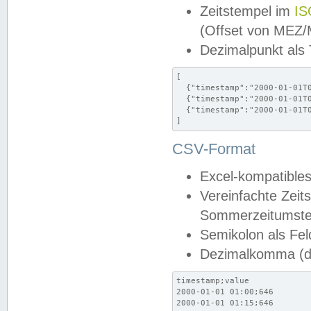
Zeitstempel im
IS
(Offset von MEZ
Dezimalpunkt als
[

  {"timestamp":"2000-01-01T0
  {"timestamp":"2000-01-01T0
  {"timestamp":"2000-01-01T0
]
CSV-Format
Excel-kompatibles
Vereinfachte Zeit
Sommerzeitumstel
Semikolon als Fel
Dezimalkomma (de
timestamp;value

2000-01-01 01:00;646

2000-01-01 01:15;646
