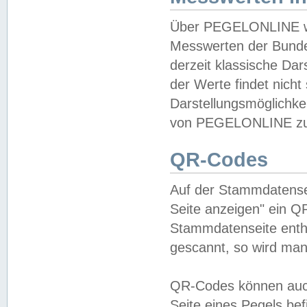
Über PEGELONLINE wer
Messwerten der Bundes
derzeit klassische Da
der Werte findet nicht 
Darstellungsmöglichkei
von PEGELONLINE zu 
QR-Codes
Auf der Stammdatensei
Seite anzeigen" ein Q
Stammdatenseite enthä
gescannt, so wird man
QR-Codes können auc
Seite eines Pegels be