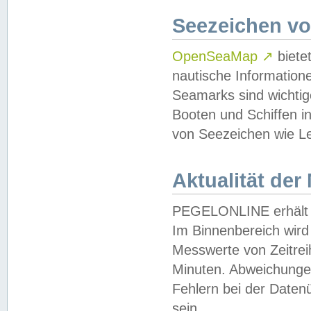
Seezeichen v
OpenSeaMap
↗
biete
nautische Information
Seamarks sind wichtig
Booten und Schiffen i
von Seezeichen wie Le
Aktualität der
PEGELONLINE erhält u
Im Binnenbereich wird 
Messwerte von Zeitreih
Minuten. Abweichungen
Fehlern bei der Daten
sein.