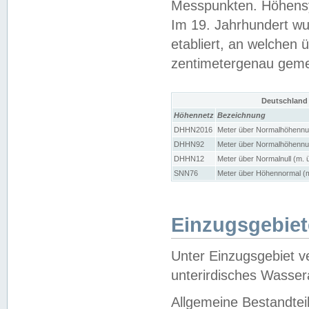
Messpunkten. Höhensy
Im 19. Jahrhundert wu
etabliert, an welchen 
zentimetergenau gem
Deutschland
Höhennetz
Bezeichnung
DHHN2016
Meter über Normalhöhennul
DHHN92
Meter über Normalhöhennul
DHHN12
Meter über Normalnull (m. 
SNN76
Meter über Höhennormal (m
Einzugsgebiet
Unter Einzugsgebiet v
unterirdisches Wasser
Allgemeine Bestandtei