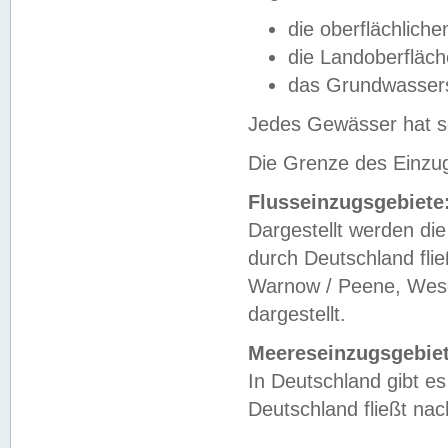
die oberflächlich
die Landoberfläc
das Grundwasser
Jedes Gewässer hat se
Die Grenze des Einzug
Flusseinzugsgebiete
Dargestellt werden die
durch Deutschland fli
Warnow / Peene, Weser
dargestellt.
Meereseinzugsgebiet
In Deutschland gibt 
Deutschland fließt n