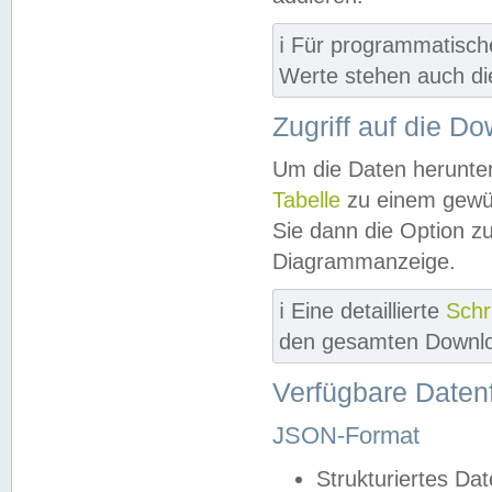
ℹ️ Für programmatisch
Werte stehen auch d
Zugriff auf die D
Um die Daten herunter
Tabelle
zu einem gewün
Sie dann die Option z
Diagrammanzeige.
ℹ️ Eine detaillierte
Schr
den gesamten Downlo
Verfügbare Daten
JSON-Format
Strukturiertes Da