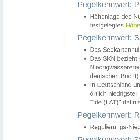
Pegelkennwert: 
Höhenlage des Nul
festgelegtes
Höhe
Pegelkennwert: 
Das Seekartennull
Das SKN bezieht s
Niedrigwassererei
deutschen Bucht) 
In Deutschland un
örtlich niedrigst
Tide (LAT)" definie
Pegelkennwert:
Regulierungs-Nie
Pegelkennwert: Z