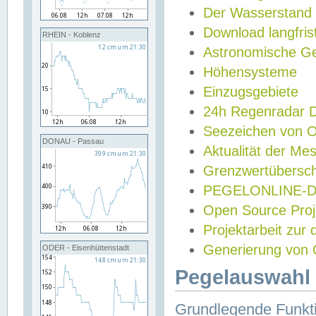
Der Wasserstand
Download langfris
RHEIN - Koblenz
Astronomische Gez
Höhensysteme
Einzugsgebiete
24h Regenradar
Seezeichen von 
DONAU - Passau
Aktualität der Me
Grenzwertübersch
PEGELONLINE-Di
Open Source Projek
Projektarbeit zur
Generierung von 
ODER - Eisenhüttenstadt
Pegelauswahl 
Grundlegende Funkti