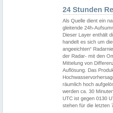
24 Stunden R
Als Quelle dient ein n
gleitende 24h-Aufsum
Dieser Layer enthält
handelt es sich um di
angeeichten“ Radarnie
der Radar- mit den O
Mittelung von Differe
Auflösung. Das Produk
Hochwasservorhersagez
räumlich hoch aufgelö
werden ca. 30 Minuten
UTC ist gegen 0130 UTC
stehen für die letzten