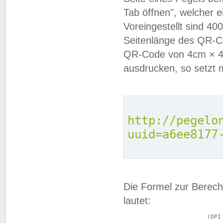
Tab öffnen", welcher 
Voreingestellt sind 4
Seitenlänge des QR-C
QR-Code von 4cm × 4c
ausdrucken, so setzt 
http://pegelo
uuid=a6ee8177
Die Formel zur Berech
lautet:
			(DPI × Druckkantenlänge in cm) ÷ 2,54 = Kantenlänge in Pixel
