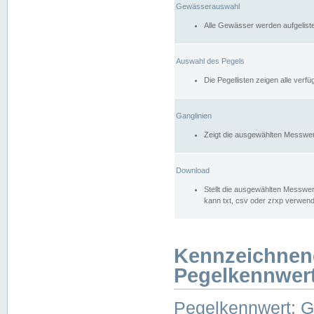
Gewässerauswahl
Alle Gewässer werden aufgelist
Auswahl des Pegels
Die Pegellisten zeigen alle ver
Ganglinien
Zeigt die ausgewählten Messwer
Download
Stellt die ausgewählten Messwer
kann txt, csv oder zrxp verwen
Kennzeichnen
Pegelkennwer
Pegelkennwert: 