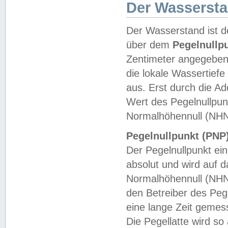
Der Wasserst
Der Wasserstand ist d
über dem
Pegelnullp
Zentimeter angegeben
die lokale Wassertie
aus. Erst durch die A
Wert des Pegelnullpun
Normalhöhennull (NHN
Pegelnullpunkt (PNP)
Der Pegelnullpunkt ei
absolut und wird auf
Normalhöhennull (NHN
den Betreiber des Pege
eine lange Zeit geme
Die Pegellatte wird s