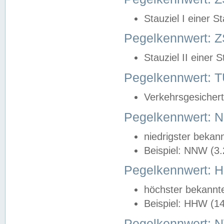
Stauziel I einer S
Pegelkennwert: Z
Stauziel II einer 
Pegelkennwert:
Verkehrsgesichert
Pegelkennwert:
niedrigster bekan
Beispiel: NNW (3
Pegelkennwert:
höchster bekannt
Beispiel: HHW (1
Pegelkennwert: 