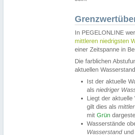
Grenzwertüber
In PEGELONLINE werde
mittleren niedrigsten
einer Zeitspanne in Be
Die farblichen Abstuf
aktuellen Wasserstand
Ist der aktuelle 
als
niedriger Was
Liegt der aktue
gilt dies als
mittle
mit
Grün
dargestel
Wasserstände obe
Wasserstand
und