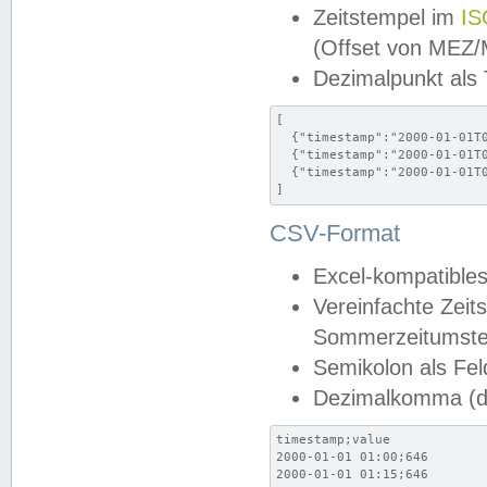
Zeitstempel im
IS
(Offset von MEZ
Dezimalpunkt als
[

  {"timestamp":"2000-01-01T0
  {"timestamp":"2000-01-01T0
  {"timestamp":"2000-01-01T0
]
CSV-Format
Excel-kompatibles
Vereinfachte Zeit
Sommerzeitumstel
Semikolon als Fel
Dezimalkomma (de
timestamp;value

2000-01-01 01:00;646

2000-01-01 01:15;646
