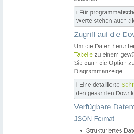
ℹ️ Für programmatisch
Werte stehen auch d
Zugriff auf die D
Um die Daten herunter
Tabelle
zu einem gewün
Sie dann die Option z
Diagrammanzeige.
ℹ️ Eine detaillierte
Schr
den gesamten Downlo
Verfügbare Daten
JSON-Format
Strukturiertes Da