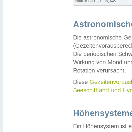
2000-01-01 01:30;645
Astronomische
Die astronomische Gez
(Gezeitenvorausberec
Die periodischen Schw
Wirkung von Mond und
Rotation verursacht.
Diese
Gezeitenvorau
Seeschifffahrt und Hy
Höhensystem
Ein Höhensystem ist e