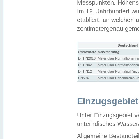
Messpunkten. Höhensy
Im 19. Jahrhundert wu
etabliert, an welchen 
zentimetergenau gem
Deutschland
Höhennetz
Bezeichnung
DHHN2016
Meter über Normalhöhennul
DHHN92
Meter über Normalhöhennul
DHHN12
Meter über Normalnull (m. 
SNN76
Meter über Höhennormal (m
Einzugsgebiet
Unter Einzugsgebiet v
unterirdisches Wasser
Allgemeine Bestandtei