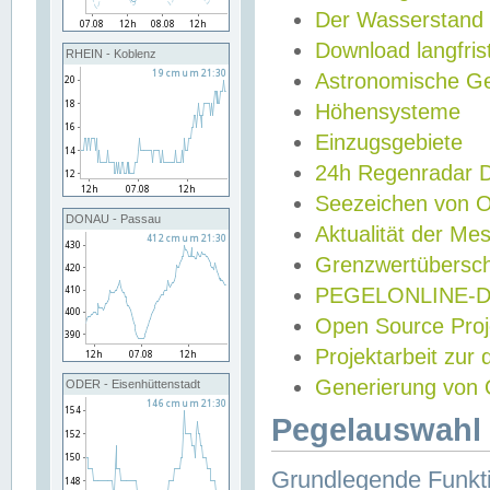
Der Wasserstand
Download langfris
RHEIN - Koblenz
Astronomische Gez
Höhensysteme
Einzugsgebiete
24h Regenradar
Seezeichen von 
DONAU - Passau
Aktualität der Me
Grenzwertübersch
PEGELONLINE-Di
Open Source Projek
Projektarbeit zur
Generierung von 
ODER - Eisenhüttenstadt
Pegelauswahl 
Grundlegende Funkti