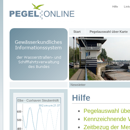
Hilfe
Link
Start
Pegelauswahl über Karte
Newsletter
Hilfe
Elbe - Cuxhaven Steubenhöft
Pegelauswahl übe
Kennzeichnende 
Zeitbezug der Me