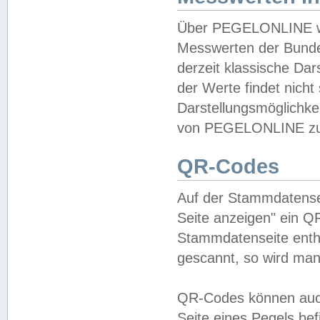
Über PEGELONLINE wer
Messwerten der Bundes
derzeit klassische Da
der Werte findet nicht 
Darstellungsmöglichkei
von PEGELONLINE zu 
QR-Codes
Auf der Stammdatensei
Seite anzeigen" ein Q
Stammdatenseite enthä
gescannt, so wird man
QR-Codes können auc
Seite eines Pegels be