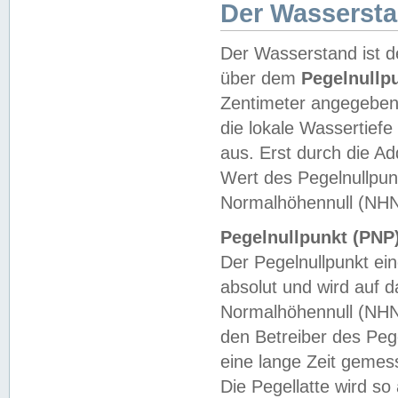
Der Wasserst
Der Wasserstand ist d
über dem
Pegelnullp
Zentimeter angegeben
die lokale Wassertie
aus. Erst durch die A
Wert des Pegelnullpun
Normalhöhennull (NHN
Pegelnullpunkt (PNP)
Der Pegelnullpunkt ei
absolut und wird auf
Normalhöhennull (NHN
den Betreiber des Pege
eine lange Zeit geme
Die Pegellatte wird s