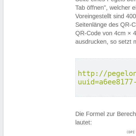
Tab öffnen", welcher 
Voreingestellt sind 4
Seitenlänge des QR-C
QR-Code von 4cm × 4c
ausdrucken, so setzt 
http://pegelo
uuid=a6ee8177
Die Formel zur Berech
lautet:
			(DPI × Druckkantenlänge in cm) ÷ 2,54 = Kantenlänge in Pixel
