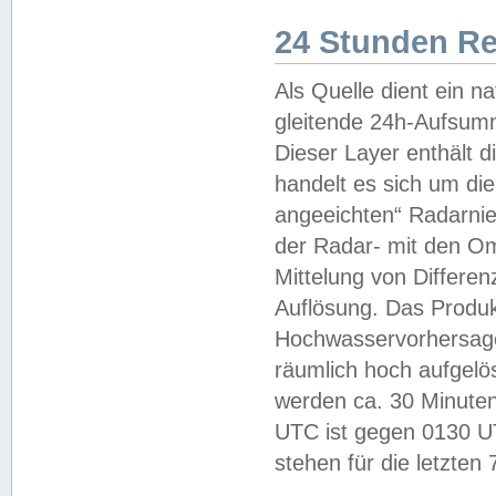
24 Stunden R
Als Quelle dient ein n
gleitende 24h-Aufsum
Dieser Layer enthält
handelt es sich um di
angeeichten“ Radarnie
der Radar- mit den O
Mittelung von Differe
Auflösung. Das Produk
Hochwasservorhersagez
räumlich hoch aufgelö
werden ca. 30 Minuten
UTC ist gegen 0130 UTC
stehen für die letzten