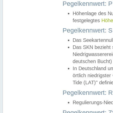
Pegelkennwert: 
Höhenlage des Nul
festgelegtes
Höhe
Pegelkennwert: 
Das Seekartennull
Das SKN bezieht s
Niedrigwassererei
deutschen Bucht) 
In Deutschland un
örtlich niedrigst
Tide (LAT)" definie
Pegelkennwert:
Regulierungs-Nie
Pegelkennwert: Z