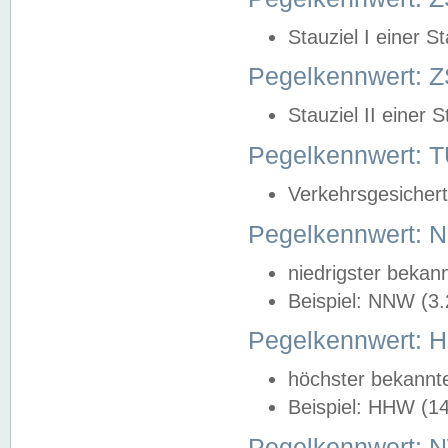
Stauziel I einer S
Pegelkennwert: Z
Stauziel II einer 
Pegelkennwert:
Verkehrsgesichert
Pegelkennwert:
niedrigster bekan
Beispiel: NNW (3
Pegelkennwert:
höchster bekannt
Beispiel: HHW (1
Pegelkennwert: 