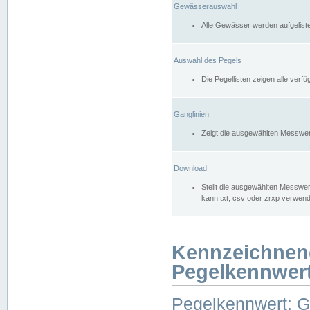
Gewässerauswahl
Alle Gewässer werden aufgelist
Auswahl des Pegels
Die Pegellisten zeigen alle ver
Ganglinien
Zeigt die ausgewählten Messwer
Download
Stellt die ausgewählten Messwer
kann txt, csv oder zrxp verwen
Kennzeichnen
Pegelkennwer
Pegelkennwert: 