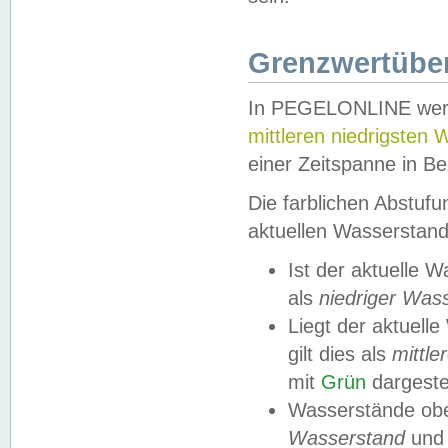
Grenzwertüber
In PEGELONLINE werde
mittleren niedrigsten
einer Zeitspanne in Be
Die farblichen Abstuf
aktuellen Wasserstand
Ist der aktuelle 
als
niedriger Was
Liegt der aktue
gilt dies als
mittle
mit
Grün
dargestel
Wasserstände obe
Wasserstand
und