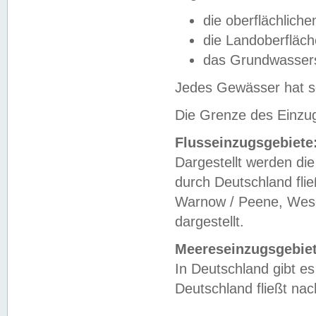
die oberflächlich
die Landoberfläc
das Grundwasser
Jedes Gewässer hat se
Die Grenze des Einzug
Flusseinzugsgebiete
Dargestellt werden die
durch Deutschland fli
Warnow / Peene, Weser
dargestellt.
Meereseinzugsgebiet
In Deutschland gibt 
Deutschland fließt n