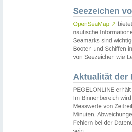
Seezeichen v
OpenSeaMap
↗
biete
nautische Information
Seamarks sind wichtig
Booten und Schiffen i
von Seezeichen wie Le
Aktualität der
PEGELONLINE erhält u
Im Binnenbereich wird 
Messwerte von Zeitreih
Minuten. Abweichungen
Fehlern bei der Daten
sein.