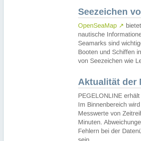
Seezeichen v
OpenSeaMap
↗
biete
nautische Information
Seamarks sind wichtig
Booten und Schiffen i
von Seezeichen wie Le
Aktualität der
PEGELONLINE erhält u
Im Binnenbereich wird 
Messwerte von Zeitreih
Minuten. Abweichungen
Fehlern bei der Daten
sein.