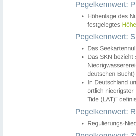
Pegelkennwert: 
Höhenlage des Nul
festgelegtes
Höhe
Pegelkennwert: 
Das Seekartennull
Das SKN bezieht s
Niedrigwassererei
deutschen Bucht) 
In Deutschland un
örtlich niedrigst
Tide (LAT)" definie
Pegelkennwert:
Regulierungs-Nie
Pegelkennwert: Z