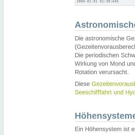
2000-01-01 01:30;645
Astronomische
Die astronomische Gez
(Gezeitenvorausberec
Die periodischen Schw
Wirkung von Mond und
Rotation verursacht.
Diese
Gezeitenvorau
Seeschifffahrt und Hy
Höhensystem
Ein Höhensystem ist e