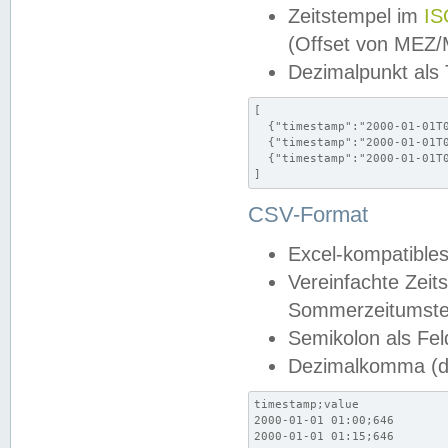
Zeitstempel im
IS
(Offset von MEZ
Dezimalpunkt als
[

  {"timestamp":"2000-01-01T0
  {"timestamp":"2000-01-01T0
  {"timestamp":"2000-01-01T0
]
CSV-Format
Excel-kompatibles
Vereinfachte Zeit
Sommerzeitumstel
Semikolon als Fel
Dezimalkomma (de
timestamp;value

2000-01-01 01:00;646

2000-01-01 01:15;646
