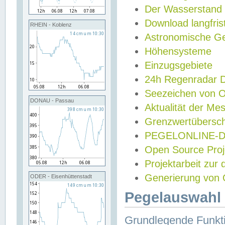
Der Wasserstand
Download langfris
RHEIN - Koblenz
Astronomische Gez
Höhensysteme
Einzugsgebiete
24h Regenradar
Seezeichen von 
DONAU - Passau
Aktualität der Me
Grenzwertübersch
PEGELONLINE-Di
Open Source Projek
Projektarbeit zur
Generierung von 
ODER - Eisenhüttenstadt
Pegelauswahl 
Grundlegende Funkti