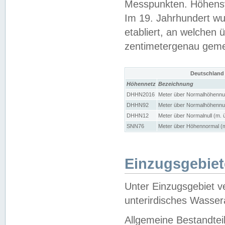
Messpunkten. Höhensy
Im 19. Jahrhundert wu
etabliert, an welchen 
zentimetergenau gem
Deutschland
Höhennetz
Bezeichnung
DHHN2016
Meter über Normalhöhennul
DHHN92
Meter über Normalhöhennul
DHHN12
Meter über Normalnull (m. 
SNN76
Meter über Höhennormal (m
Einzugsgebiet
Unter Einzugsgebiet v
unterirdisches Wasser
Allgemeine Bestandtei