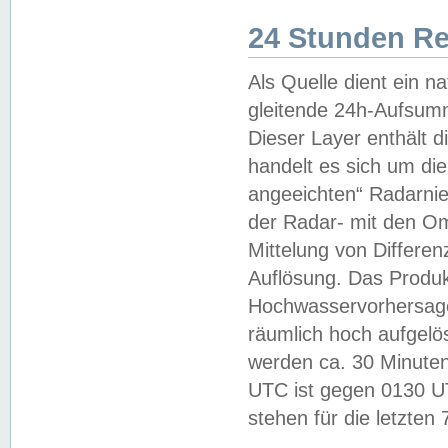
24 Stunden R
Als Quelle dient ein n
gleitende 24h-Aufsum
Dieser Layer enthält
handelt es sich um di
angeeichten“ Radarnie
der Radar- mit den O
Mittelung von Differe
Auflösung. Das Produk
Hochwasservorhersagez
räumlich hoch aufgelö
werden ca. 30 Minuten
UTC ist gegen 0130 UTC
stehen für die letzten