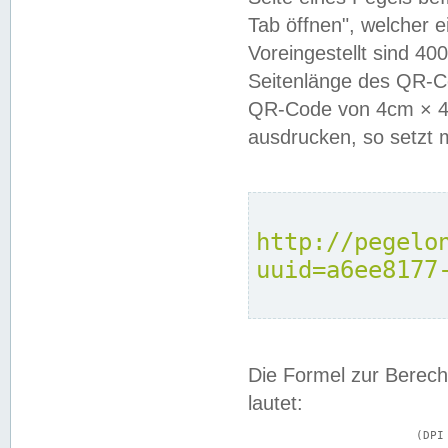
Tab öffnen", welcher 
Voreingestellt sind 4
Seitenlänge des QR-C
QR-Code von 4cm × 4c
ausdrucken, so setzt 
http://pegelo
uuid=a6ee8177
Die Formel zur Berech
lautet:
			(DPI × Druckkantenlänge in cm) ÷ 2,54 = Kantenlänge in Pixel
