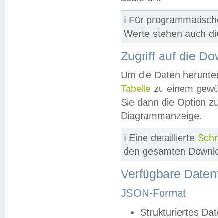
ℹ️ Für programmatisch
Werte stehen auch d
Zugriff auf die D
Um die Daten herunter
Tabelle
zu einem gewün
Sie dann die Option z
Diagrammanzeige.
ℹ️ Eine detaillierte
Schr
den gesamten Downlo
Verfügbare Daten
JSON-Format
Strukturiertes Da