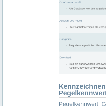
Gewässerauswahl
Alle Gewässer werden aufgelist
Auswahl des Pegels
Die Pegellisten zeigen alle ver
Ganglinien
Zeigt die ausgewählten Messwer
Download
Stellt die ausgewählten Messwer
kann txt, csv oder zrxp verwen
Kennzeichnen
Pegelkennwer
Pegelkennwert: 