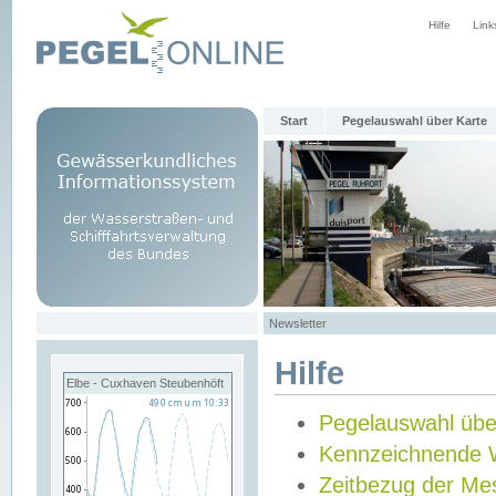
Hilfe
Link
Start
Pegelauswahl über Karte
Newsletter
Hilfe
Elbe - Cuxhaven Steubenhöft
Pegelauswahl übe
Kennzeichnende 
Zeitbezug der Me