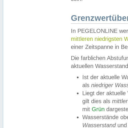
Grenzwertüber
In PEGELONLINE werde
mittleren niedrigsten
einer Zeitspanne in Be
Die farblichen Abstuf
aktuellen Wasserstand
Ist der aktuelle 
als
niedriger Was
Liegt der aktue
gilt dies als
mittle
mit
Grün
dargestel
Wasserstände obe
Wasserstand
und