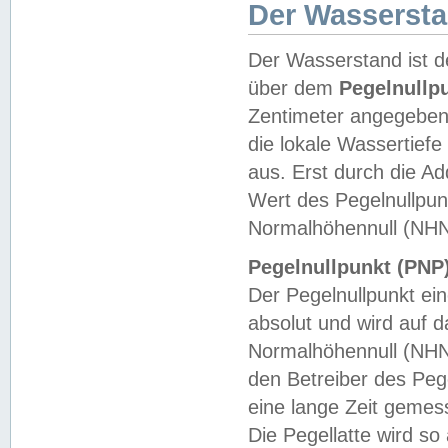
Der Wasserst
Der Wasserstand ist d
über dem
Pegelnullp
Zentimeter angegeben
die lokale Wassertie
aus. Erst durch die A
Wert des Pegelnullpun
Normalhöhennull (NHN
Pegelnullpunkt (PNP)
Der Pegelnullpunkt ei
absolut und wird auf
Normalhöhennull (NHN
den Betreiber des Pege
eine lange Zeit geme
Die Pegellatte wird s