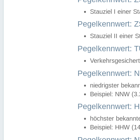
Stauziel I einer S
Pegelkennwert: Z
Stauziel II einer 
Pegelkennwert:
Verkehrsgesichert
Pegelkennwert:
niedrigster bekan
Beispiel: NNW (3
Pegelkennwert:
höchster bekannt
Beispiel: HHW (1
Pegelkennwert: 