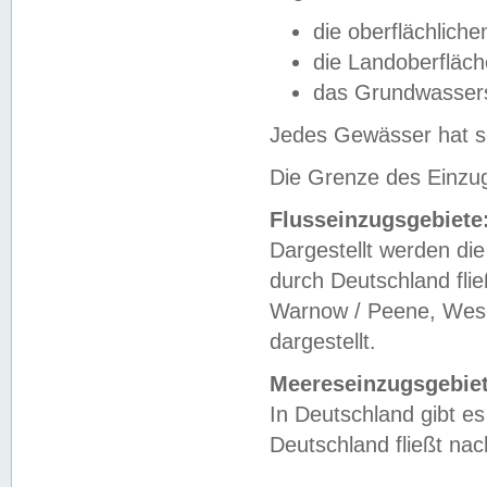
die oberflächlich
die Landoberfläc
das Grundwasser
Jedes Gewässer hat se
Die Grenze des Einzug
Flusseinzugsgebiete
Dargestellt werden die
durch Deutschland fli
Warnow / Peene, Weser
dargestellt.
Meereseinzugsgebiet
In Deutschland gibt 
Deutschland fließt n