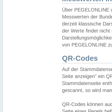
Über PEGELONLINE wer
Messwerten der Bundes
derzeit klassische Da
der Werte findet nicht 
Darstellungsmöglichkei
von PEGELONLINE zu 
QR-Codes
Auf der Stammdatensei
Seite anzeigen" ein Q
Stammdatenseite enthä
gescannt, so wird man
QR-Codes können auc
Seite eines Pegels be