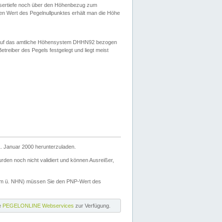
ssertiefe noch über den Höhenbezug zum
en Wert des Pegelnullpunktes erhält man die Höhe
d auf das amtliche Höhensystem DHHN92 bezogen
reiber des Pegels festgelegt und liegt meist
. Januar 2000 herunterzuladen.
den noch nicht validiert und können Ausreißer,
(m ü. NHN) müssen Sie den PNP-Wert des
ie
PEGELONLINE Webservices
zur Verfügung.