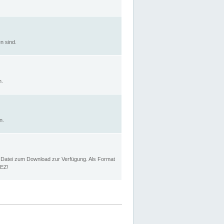
n sind.
n.
n.
p Datei zum Download zur Verfügung. Als Format
MEZ!