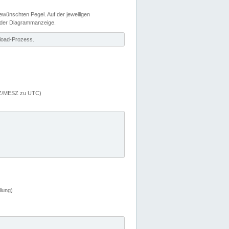
wünschten Pegel. Auf der jeweiligen
 der Diagrammanzeige.
load-Prozess.
MEZ/MESZ zu UTC)
lung)