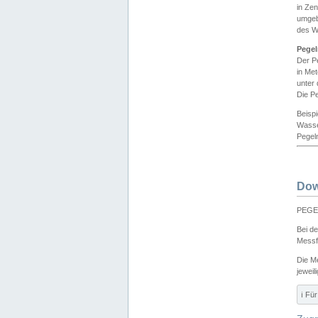
in Ze
umgeb
des W
Pegel
Der P
in Me
unter
Die Pe
Beisp
Wasse
Pegeln
Dow
PEGEL
Bei d
Messf
Die M
jeweil
ℹ️ F