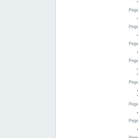
Pege
Pege
Peg
Pege
Pege
Pege
Pege
Peg