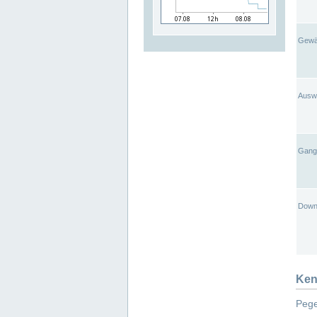
Gewä
Ausw
Gangl
Down
Ken
Pege