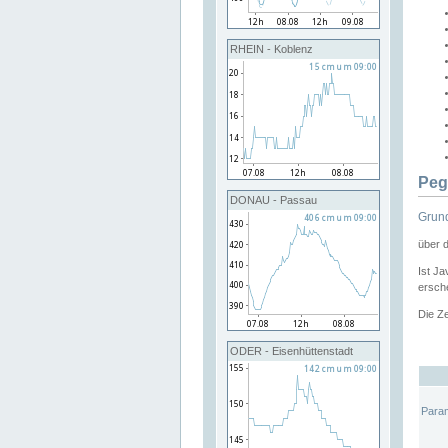
RHEIN - Koblenz
Peg
DONAU - Passau
Grund
über 
Ist Ja
ersche
Die Ze
ODER - Eisenhüttenstadt
Para