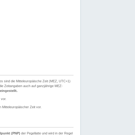
ies sind die Mitteleuropäische Zeit (MEZ, UTC+1)
ie Zeitangaben auch auf ganzjährige MEZ-
ingestellt.
 vor.
 Mitteleuropäischer Zeit vor.
lpunkt (PNP)
der Pegellatte und wird in der Regel