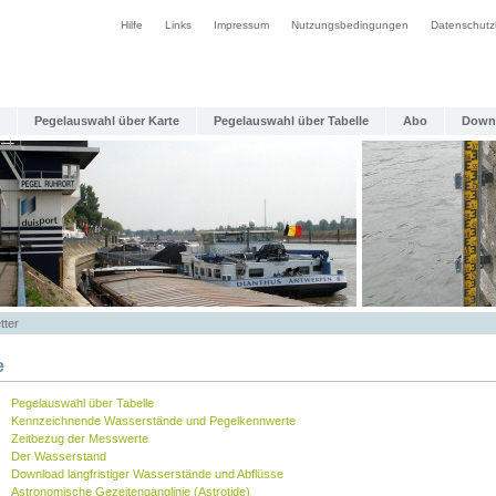
Hilfe
Links
Impressum
Nutzungsbedingungen
Datenschutz
Pegelauswahl über Karte
Pegelauswahl über Tabelle
Abo
Down
tter
e
Pegelauswahl über Tabelle
Kennzeichnende Wasserstände und Pegelkennwerte
Zeitbezug der Messwerte
Der Wasserstand
Download langfristiger Wasserstände und Abflüsse
Astronomische Gezeitenganglinie (Astrotide)