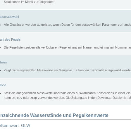
Selektionen im Menü zurückgesetzt.
sserauswahl
Alle Gewässer werden aufgelistet, wenn Daten für den ausgewählten Parameter vorhande
ahl des Pegels
Die Pegellisten zeigen alle verfügbaren Pegel einmal mit Namen und einmal mit Nummer a
inien
Zeigt die ausgewählten Messwerte als Ganglinie. Es können maximal 6 ausgewählt werde
load
Stellt die ausgewählten Messwerte innerhalb eines auswählbaren Zeitbereichs in einer Zi
kann txt, csv oder zrxp verwendet werden. Die Zeitangabe in den Download-Dateien ist 
nzeichnende Wasserstände und Pegelkennwerte
lkennwert: GLW