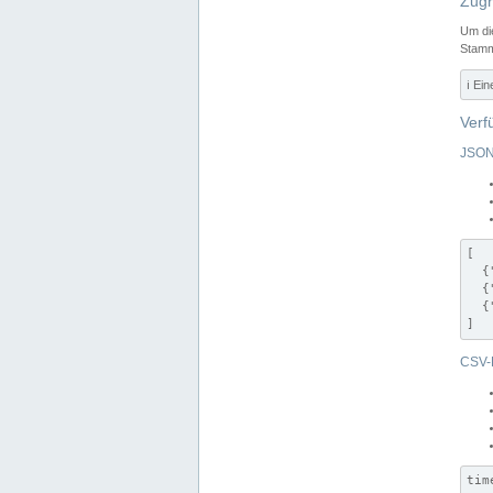
Zugr
Um di
Stamm
ℹ️ Ei
Verf
JSON
[

  {
  {
  {
]
CSV-
tim