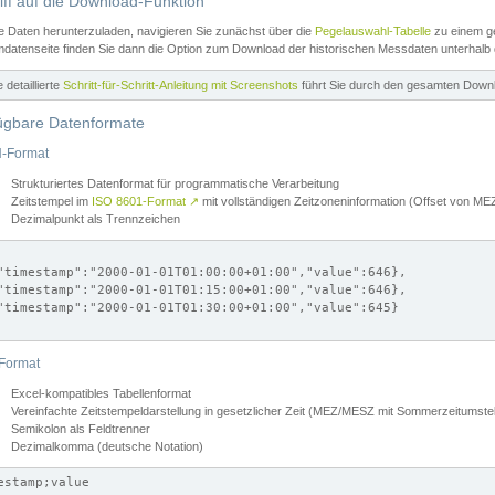
iff auf die Download-Funktion
e Daten herunterzuladen, navigieren Sie zunächst über die
Pegelauswahl-Tabelle
zu einem ge
datenseite finden Sie dann die Option zum Download der historischen Messdaten unterhalb
ne detaillierte
Schritt-für-Schritt-Anleitung mit Screenshots
führt Sie durch den gesamten Down
ügbare Datenformate
-Format
Strukturiertes Datenformat für programmatische Verarbeitung
Zeitstempel im
ISO 8601-Format
↗
mit vollständigen Zeitzoneninformation (Offset von 
Dezimalpunkt als Trennzeichen
"timestamp":"2000-01-01T01:00:00+01:00","value":646},

"timestamp":"2000-01-01T01:15:00+01:00","value":646},

"timestamp":"2000-01-01T01:30:00+01:00","value":645}

Format
Excel-kompatibles Tabellenformat
Vereinfachte Zeitstempeldarstellung in gesetzlicher Zeit (MEZ/MESZ mit Sommerzeitumstel
Semikolon als Feldtrenner
Dezimalkomma (deutsche Notation)
estamp;value
