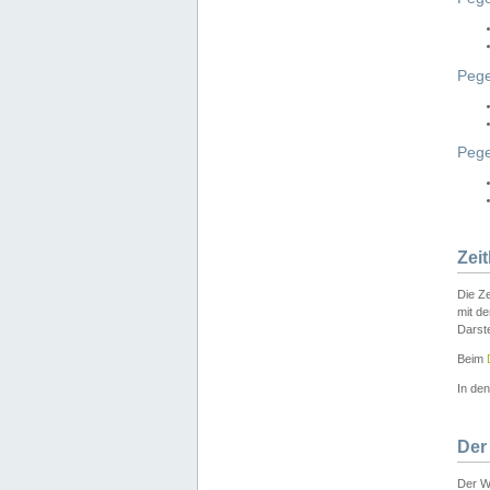
Pege
Peg
Zei
Die Ze
mit d
Darst
Beim
In de
Der
Der W