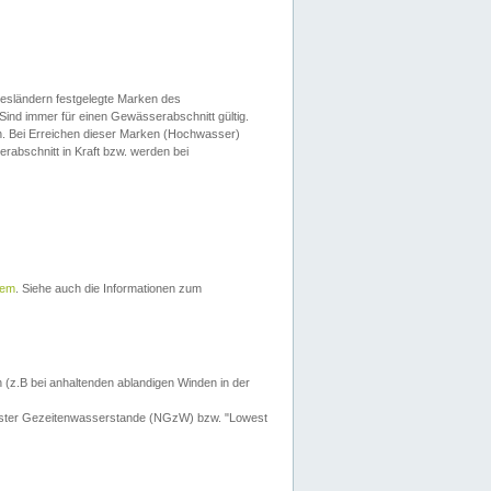
esländern festgelegte Marken des
Sind immer für einen Gewässerabschnitt gültig.
. Bei Erreichen dieser Marken (Hochwasser)
erabschnitt in Kraft bzw. werden bei
tem
. Siehe auch die Informationen zum
 (z.B bei anhaltenden ablandigen Winden in der
drigster Gezeitenwasserstande (NGzW) bzw. "Lowest