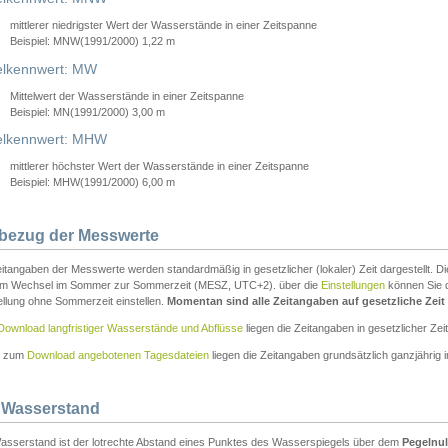
mittlerer niedrigster Wert der Wasserstände in einer Zeitspanne
Beispiel: MNW(1991/2000) 1,22 m
lkennwert: MW
Mittelwert der Wasserstände in einer Zeitspanne
Beispiel: MN(1991/2000) 3,00 m
elkennwert: MHW
mittlerer höchster Wert der Wasserstände in einer Zeitspanne
Beispiel: MHW(1991/2000) 6,00 m
tbezug der Messwerte
itangaben der Messwerte werden standardmäßig in gesetzlicher (lokaler) Zeit dargestellt. D
em Wechsel im Sommer zur Sommerzeit (MESZ, UTC+2). über die
Einstellungen
können Sie d
ellung ohne Sommerzeit einstellen.
Momentan sind alle Zeitangaben auf gesetzliche Zeit e
Download langfristiger Wasserstände und Abflüsse
liegen die Zeitangaben in gesetzlicher Zeit
n zum
Download angebotenen Tagesdateien
liegen die Zeitangaben grundsätzlich ganzjährig in
 Wasserstand
asserstand ist der lotrechte Abstand eines Punktes des Wasserspiegels über dem
Pegelnul