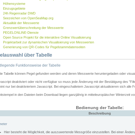
Höhensysteme
Einzugsgebiete
24h Regenradar DWD
Seezeichen von OpenSeaMap.org
Aktualität der Messwerte
Grenzwertüberschreitung der Messwerte
PEGELONLINE-Dienste
Open Source Projekt für die interaktive Online Visualisierung
Projektarbeit zur dynamischen Visualisierung von Messwerten
Generierung von QR-Codes für Pegelstammdatenseiten
elauswahl über Tabelle
legende Funktionsweise der Tabelle
die Tabelle können Pegel gefunden werden und deren Messwerte heruntergeladen oder visuali
vascript deaktiviert oder nicht verfügbar so muss jede Änderung mit der Bestätigung des "Filt
int nur bei deaktiviertem Javascript. Bei eingeschaltetem Javascript aktualisieren sich alle 
itstempel in den Dateien beim Download liegen ganzjährig in mitteleuropäischer Winterzeit vo
Bedienung der Tabelle:
Beschreibung
meter
Hier besteht die Möglichkeit, die auszuwertende Messgröße einzustellen. Bei einer Ände