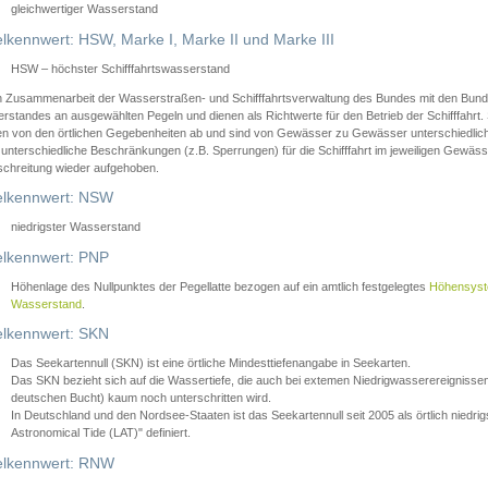
gleichwertiger Wasserstand
lkennwert: HSW, Marke I, Marke II und Marke III
HSW – höchster Schifffahrtswasserstand
in Zusammenarbeit der Wasserstraßen- und Schifffahrtsverwaltung des Bundes mit den Bund
standes an ausgewählten Pegeln und dienen als Richtwerte für den Betrieb der Schifffahrt. 
n von den örtlichen Gegebenheiten ab und sind von Gewässer zu Gewässer unterschiedlich
 unterschiedliche Beschränkungen (z.B. Sperrungen) für die Schifffahrt im jeweiligen Gewäss
schreitung wieder aufgehoben.
lkennwert: NSW
niedrigster Wasserstand
lkennwert: PNP
Höhenlage des Nullpunktes der Pegellatte bezogen auf ein amtlich festgelegtes
Höhensys
Wasserstand
.
lkennwert: SKN
Das Seekartennull (SKN) ist eine örtliche Mindesttiefenangabe in Seekarten.
Das SKN bezieht sich auf die Wassertiefe, die auch bei extemen Niedrigwasserereignissen
deutschen Bucht) kaum noch unterschritten wird.
In Deutschland und den Nordsee-Staaten ist das Seekartennull seit 2005 als örtlich nie
Astronomical Tide (LAT)" definiert.
lkennwert: RNW