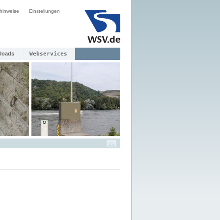
hinweise
Einstellungen
loads
Webservices