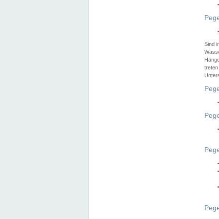
Pege
Sind 
Wasser
Hänge
treten
Unter
Pege
Pege
Pege
Pege