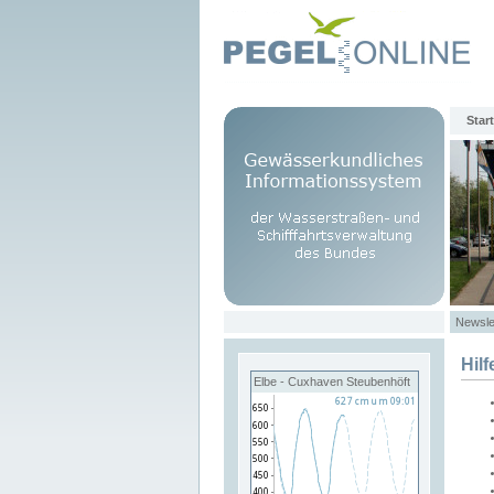
Start
Newsle
Hilf
Elbe - Cuxhaven Steubenhöft