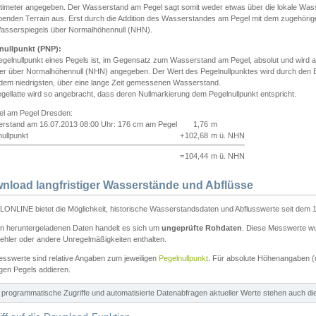
ntimeter angegeben. Der Wasserstand am Pegel sagt somit weder etwas über die lokale Wa
enden Terrain aus. Erst durch die Addition des Wasserstandes am Pegel mit dem zugehörig
asserspiegels über Normalhöhennull (NHN).
nullpunkt (PNP):
egelnullpunkt eines Pegels ist, im Gegensatz zum Wasserstand am Pegel, absolut und wir
ter über Normalhöhennull (NHN) angegeben. Der Wert des Pegelnullpunktes wird durch den Bet
 dem niedrigsten, über eine lange Zeit gemessenen Wasserstand.
gellatte wird so angebracht, dass deren Nullmarkierung dem Pegelnullpunkt entspricht.
iel am Pegel Dresden:
rstand am 16.07.2013 08:00 Uhr: 176 cm am Pegel
1,76
m
ullpunkt
+
102,68
m ü. NHN
=
104,44
m ü. NHN
nload langfristiger Wasserstände und Abflüsse
ONLINE bietet die Möglichkeit, historische Wasserstandsdaten und Abflusswerte seit dem 1
en heruntergeladenen Daten handelt es sich um
ungeprüfte Rohdaten
. Diese Messwerte wur
ehler oder andere Unregelmäßigkeiten enthalten.
esswerte sind relative Angaben zum jeweiligen
Pegelnullpunkt
. Für absolute Höhenangaben 
igen Pegels addieren.
ür programmatische Zugriffe und automatisierte Datenabfragen aktueller Werte stehen auch d