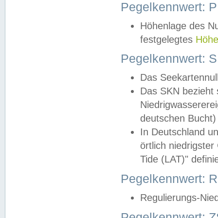
Pegelkennwert: 
Höhenlage des Nul
festgelegtes
Höhe
Pegelkennwert: 
Das Seekartennull
Das SKN bezieht s
Niedrigwassererei
deutschen Bucht) 
In Deutschland un
örtlich niedrigst
Tide (LAT)" definie
Pegelkennwert:
Regulierungs-Nie
Pegelkennwert: Z