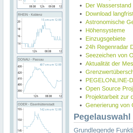
Der Wasserstand
Download langfris
RHEIN - Koblenz
Astronomische Gez
Höhensysteme
Einzugsgebiete
24h Regenradar
Seezeichen von 
DONAU - Passau
Aktualität der Me
Grenzwertübersch
PEGELONLINE-Di
Open Source Projek
Projektarbeit zur
Generierung von 
ODER - Eisenhüttenstadt
Pegelauswahl 
Grundlegende Funkti