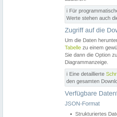
ℹ️ Für programmatisch
Werte stehen auch d
Zugriff auf die D
Um die Daten herunter
Tabelle
zu einem gewün
Sie dann die Option z
Diagrammanzeige.
ℹ️ Eine detaillierte
Schr
den gesamten Downlo
Verfügbare Daten
JSON-Format
Strukturiertes Da