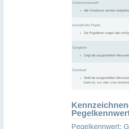
Gewässerauswahl
Alle Gewässer werden aufgelist
Auswahl des Pegels
Die Pegellisten zeigen alle ver
Ganglinien
Zeigt die ausgewählten Messwer
Download
Stellt die ausgewählten Messwer
kann txt, csv oder zrxp verwen
Kennzeichnen
Pegelkennwer
Pegelkennwert: 