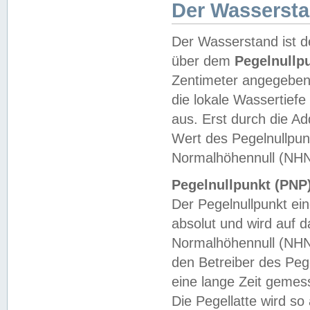
Der Wasserst
Der Wasserstand ist d
über dem
Pegelnullp
Zentimeter angegeben
die lokale Wassertie
aus. Erst durch die A
Wert des Pegelnullpun
Normalhöhennull (NHN
Pegelnullpunkt (PNP)
Der Pegelnullpunkt ei
absolut und wird auf
Normalhöhennull (NHN
den Betreiber des Pege
eine lange Zeit geme
Die Pegellatte wird s