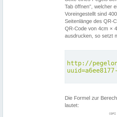
Tab öffnen", welcher 
Voreingestellt sind 4
Seitenlänge des QR-C
QR-Code von 4cm × 4c
ausdrucken, so setzt 
http://pegelo
uuid=a6ee8177
Die Formel zur Berech
lautet:
			(DPI × Druckkantenlänge in cm) ÷ 2,54 = Kantenlänge in Pixel
