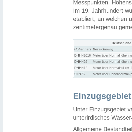
Messpunkten. Höhensy
Im 19. Jahrhundert wu
etabliert, an welchen 
zentimetergenau gem
Deutschland
Höhennetz
Bezeichnung
DHHN2016
Meter über Normalhöhennul
DHHN92
Meter über Normalhöhennul
DHHN12
Meter über Normalnull (m. 
SNN76
Meter über Höhennormal (m
Einzugsgebiet
Unter Einzugsgebiet v
unterirdisches Wasser
Allgemeine Bestandtei