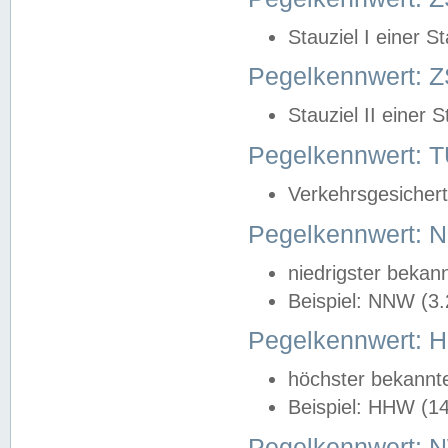
Stauziel I einer S
Pegelkennwert: Z
Stauziel II einer 
Pegelkennwert:
Verkehrsgesichert
Pegelkennwert:
niedrigster bekan
Beispiel: NNW (3
Pegelkennwert:
höchster bekannt
Beispiel: HHW (1
Pegelkennwert: 