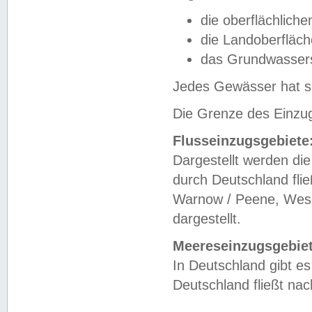
die oberflächlich
die Landoberfläc
das Grundwasser
Jedes Gewässer hat se
Die Grenze des Einzug
Flusseinzugsgebiete
Dargestellt werden die
durch Deutschland fli
Warnow / Peene, Weser
dargestellt.
Meereseinzugsgebiet
In Deutschland gibt 
Deutschland fließt n