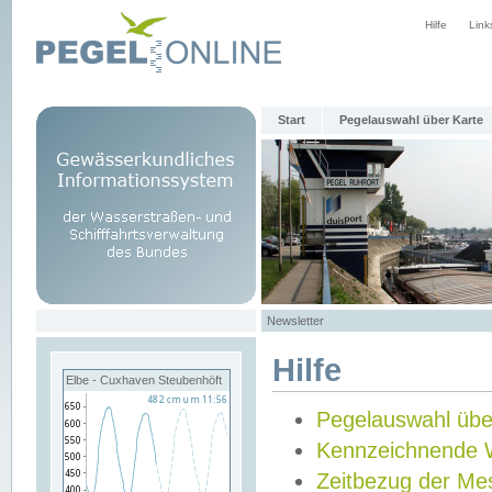
Hilfe
Link
Start
Pegelauswahl über Karte
Newsletter
Hilfe
Elbe - Cuxhaven Steubenhöft
Pegelauswahl übe
Kennzeichnende 
Zeitbezug der Me