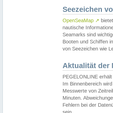
Seezeichen v
OpenSeaMap
↗
biete
nautische Information
Seamarks sind wichtig
Booten und Schiffen i
von Seezeichen wie Le
Aktualität der
PEGELONLINE erhält u
Im Binnenbereich wird 
Messwerte von Zeitreih
Minuten. Abweichungen
Fehlern bei der Daten
sein.