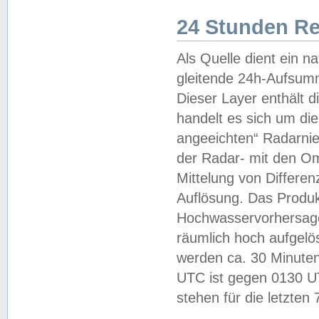
24 Stunden R
Als Quelle dient ein n
gleitende 24h-Aufsum
Dieser Layer enthält
handelt es sich um di
angeeichten“ Radarnie
der Radar- mit den O
Mittelung von Differe
Auflösung. Das Produk
Hochwasservorhersagez
räumlich hoch aufgelö
werden ca. 30 Minuten
UTC ist gegen 0130 UTC
stehen für die letzten