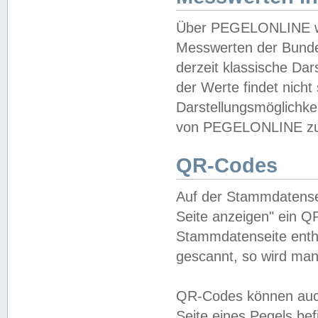
Über PEGELONLINE wer
Messwerten der Bundes
derzeit klassische Da
der Werte findet nicht 
Darstellungsmöglichkei
von PEGELONLINE zu 
QR-Codes
Auf der Stammdatensei
Seite anzeigen" ein Q
Stammdatenseite enthä
gescannt, so wird man
QR-Codes können auc
Seite eines Pegels be