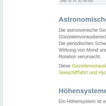
2000-01-01 01:30;645
Astronomische
Die astronomische Gez
(Gezeitenvorausberec
Die periodischen Schw
Wirkung von Mond und
Rotation verursacht.
Diese
Gezeitenvorau
Seeschifffahrt und Hy
Höhensystem
Ein Höhensystem ist e