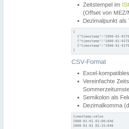
Zeitstempel im
IS
(Offset von MEZ
Dezimalpunkt als
[

  {"timestamp":"2000-01-01T0
  {"timestamp":"2000-01-01T0
  {"timestamp":"2000-01-01T0
]
CSV-Format
Excel-kompatibles
Vereinfachte Zeit
Sommerzeitumstel
Semikolon als Fel
Dezimalkomma (de
timestamp;value

2000-01-01 01:00;646

2000-01-01 01:15;646
