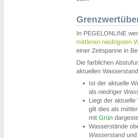
Grenzwertüber
In PEGELONLINE werde
mittleren niedrigsten
einer Zeitspanne in Be
Die farblichen Abstuf
aktuellen Wasserstand
Ist der aktuelle 
als
niedriger Was
Liegt der aktue
gilt dies als
mittle
mit
Grün
dargestel
Wasserstände obe
Wasserstand
und