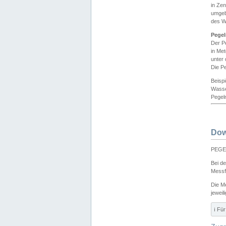
in Ze
umgeb
des W
Pegel
Der P
in Me
unter
Die Pe
Beisp
Wasse
Pegeln
Dow
PEGEL
Bei d
Messf
Die M
jeweil
ℹ️ F