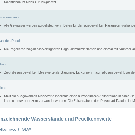
Selektionen im Menü zurückgesetzt.
sserauswahl
Alle Gewässer werden aufgelistet, wenn Daten für den ausgewählten Parameter vorhande
ahl des Pegels
Die Pegellisten zeigen alle verfügbaren Pegel einmal mit Namen und einmal mit Nummer a
inien
Zeigt die ausgewählten Messwerte als Ganglinie. Es können maximal 6 ausgewählt werde
load
Stellt die ausgewählten Messwerte innerhalb eines auswählbaren Zeitbereichs in einer Zi
kann txt, csv oder zrxp verwendet werden. Die Zeitangabe in den Download-Dateien ist 
nzeichnende Wasserstände und Pegelkennwerte
lkennwert: GLW