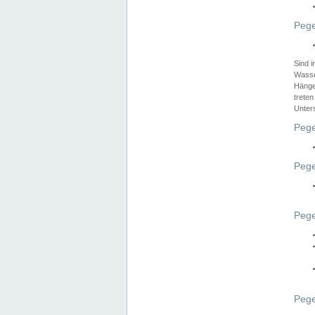
Pege
Sind 
Wasser
Hänge
treten
Unter
Pege
Pege
Pege
Pege