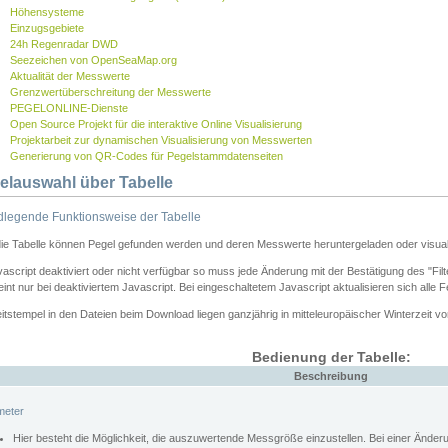
Höhensysteme
Einzugsgebiete
24h Regenradar DWD
Seezeichen von OpenSeaMap.org
Aktualität der Messwerte
Grenzwertüberschreitung der Messwerte
PEGELONLINE-Dienste
Open Source Projekt für die interaktive Online Visualisierung
Projektarbeit zur dynamischen Visualisierung von Messwerten
Generierung von QR-Codes für Pegelstammdatenseiten
elauswahl über Tabelle
legende Funktionsweise der Tabelle
die Tabelle können Pegel gefunden werden und deren Messwerte heruntergeladen oder visuali
vascript deaktiviert oder nicht verfügbar so muss jede Änderung mit der Bestätigung des "Filt
int nur bei deaktiviertem Javascript. Bei eingeschaltetem Javascript aktualisieren sich alle 
itstempel in den Dateien beim Download liegen ganzjährig in mitteleuropäischer Winterzeit vo
Bedienung der Tabelle:
Beschreibung
meter
Hier besteht die Möglichkeit, die auszuwertende Messgröße einzustellen. Bei einer Ände