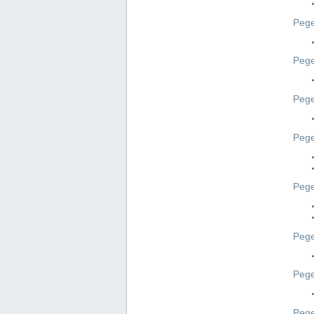
Pege
Pege
Peg
Pege
Pege
Pege
Pege
Peg