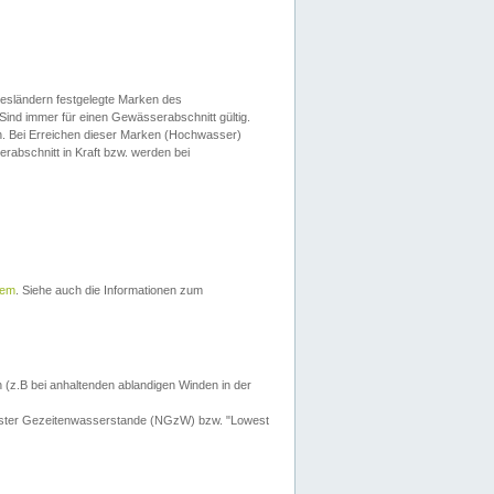
esländern festgelegte Marken des
Sind immer für einen Gewässerabschnitt gültig.
. Bei Erreichen dieser Marken (Hochwasser)
erabschnitt in Kraft bzw. werden bei
tem
. Siehe auch die Informationen zum
 (z.B bei anhaltenden ablandigen Winden in der
drigster Gezeitenwasserstande (NGzW) bzw. "Lowest