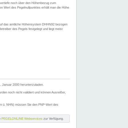
ssertiefe noch über den Höhenbezug zum
en Wert des Pegelnullpunktes erhält man die Höhe
d auf das amtliche Höhensystem DHHN92 bezogen
reiber des Pegels festgelegt und liegt meist
. Januar 2000 herunterzuladen.
den noch nicht validiert und können Ausreißer,
(m ü. NHN) müssen Sie den PNP-Wert des
ie
PEGELONLINE Webservices
zur Verfügung.