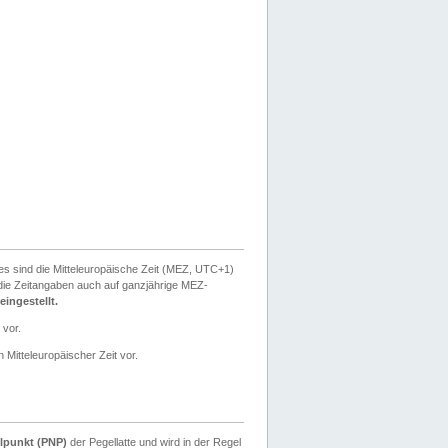
ies sind die Mitteleuropäische Zeit (MEZ, UTC+1)
ie Zeitangaben auch auf ganzjährige MEZ-
ingestellt.
 vor.
 Mitteleuropäischer Zeit vor.
lpunkt (PNP)
der Pegellatte und wird in der Regel