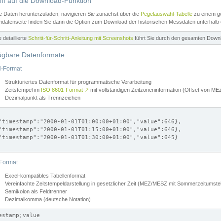
iff auf die Download-Funktion
e Daten herunterzuladen, navigieren Sie zunächst über die
Pegelauswahl-Tabelle
zu einem ge
datenseite finden Sie dann die Option zum Download der historischen Messdaten unterhalb
ne detaillierte
Schritt-für-Schritt-Anleitung mit Screenshots
führt Sie durch den gesamten Down
ügbare Datenformate
-Format
Strukturiertes Datenformat für programmatische Verarbeitung
Zeitstempel im
ISO 8601-Format
↗
mit vollständigen Zeitzoneninformation (Offset von 
Dezimalpunkt als Trennzeichen
"timestamp":"2000-01-01T01:00:00+01:00","value":646},

"timestamp":"2000-01-01T01:15:00+01:00","value":646},

"timestamp":"2000-01-01T01:30:00+01:00","value":645}

Format
Excel-kompatibles Tabellenformat
Vereinfachte Zeitstempeldarstellung in gesetzlicher Zeit (MEZ/MESZ mit Sommerzeitumstel
Semikolon als Feldtrenner
Dezimalkomma (deutsche Notation)
estamp;value
