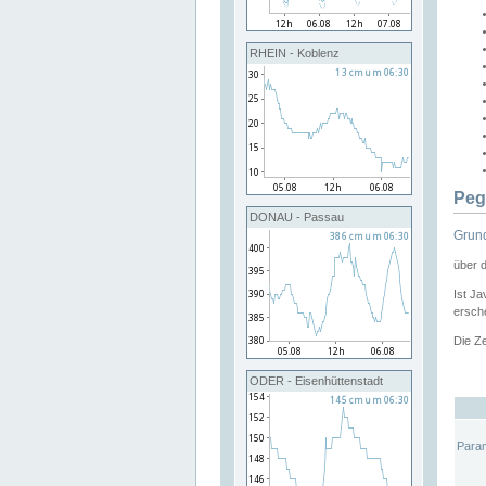
RHEIN - Koblenz
Peg
DONAU - Passau
Grund
über 
Ist Ja
ersche
Die Ze
ODER - Eisenhüttenstadt
Para