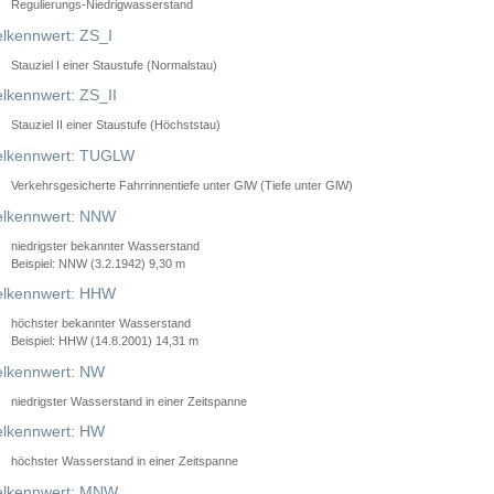
Regulierungs-Niedrigwasserstand
lkennwert: ZS_I
Stauziel I einer Staustufe (Normalstau)
lkennwert: ZS_II
Stauziel II einer Staustufe (Höchststau)
elkennwert: TUGLW
Verkehrsgesicherte Fahrrinnentiefe unter GlW (Tiefe unter GlW)
lkennwert: NNW
niedrigster bekannter Wasserstand
Beispiel: NNW (3.2.1942) 9,30 m
lkennwert: HHW
höchster bekannter Wasserstand
Beispiel: HHW (14.8.2001) 14,31 m
lkennwert: NW
niedrigster Wasserstand in einer Zeitspanne
lkennwert: HW
höchster Wasserstand in einer Zeitspanne
elkennwert: MNW