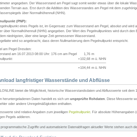
ntimeter angegeben. Der Wasserstand am Pegel sagt somit weder etwas über die lokale Wa
enden Terrain aus. Erst durch die Addition des Wasserstandes am Pegel mit dem zugehörig
asserspiegels über Normalhöhennull (NHN).
nullpunkt (PNP):
egelnullpunkt eines Pegels ist, im Gegensatz zum Wasserstand am Pegel, absolut und wir
ter über Normalhöhennull (NHN) angegeben. Der Wert des Pegelnullpunktes wird durch den Bet
 dem niedrigsten, über eine lange Zeit gemessenen Wasserstand.
gellatte wird so angebracht, dass deren Nullmarkierung dem Pegelnullpunkt entspricht.
iel am Pegel Dresden:
rstand am 16.07.2013 08:00 Uhr: 176 cm am Pegel
1,76
m
ullpunkt
+
102,68
m ü. NHN
=
104,44
m ü. NHN
nload langfristiger Wasserstände und Abflüsse
ONLINE bietet die Möglichkeit, historische Wasserstandsdaten und Abflusswerte seit dem 1
en heruntergeladenen Daten handelt es sich um
ungeprüfte Rohdaten
. Diese Messwerte wur
ehler oder andere Unregelmäßigkeiten enthalten.
esswerte sind relative Angaben zum jeweiligen
Pegelnullpunkt
. Für absolute Höhenangaben 
igen Pegels addieren.
ür programmatische Zugriffe und automatisierte Datenabfragen aktueller Werte stehen auch d