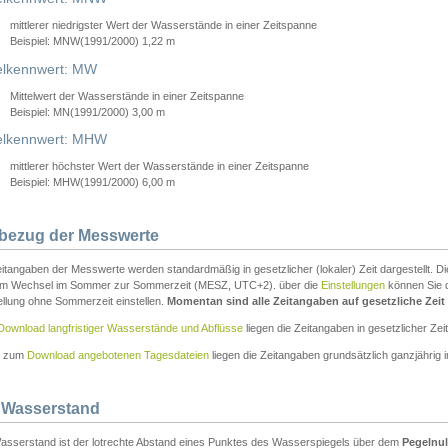
mittlerer niedrigster Wert der Wasserstände in einer Zeitspanne
Beispiel: MNW(1991/2000) 1,22 m
lkennwert: MW
Mittelwert der Wasserstände in einer Zeitspanne
Beispiel: MN(1991/2000) 3,00 m
elkennwert: MHW
mittlerer höchster Wert der Wasserstände in einer Zeitspanne
Beispiel: MHW(1991/2000) 6,00 m
tbezug der Messwerte
itangaben der Messwerte werden standardmäßig in gesetzlicher (lokaler) Zeit dargestellt. D
em Wechsel im Sommer zur Sommerzeit (MESZ, UTC+2). über die
Einstellungen
können Sie d
ellung ohne Sommerzeit einstellen.
Momentan sind alle Zeitangaben auf gesetzliche Zeit e
Download langfristiger Wasserstände und Abflüsse
liegen die Zeitangaben in gesetzlicher Zeit
n zum
Download angebotenen Tagesdateien
liegen die Zeitangaben grundsätzlich ganzjährig in
 Wasserstand
asserstand ist der lotrechte Abstand eines Punktes des Wasserspiegels über dem
Pegelnul