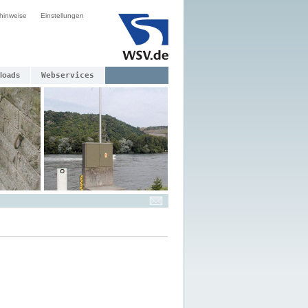
hinweise
Einstellungen
loads
Webservices