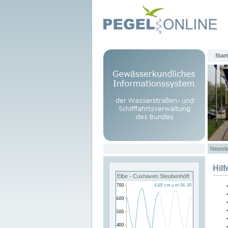
Start
Newsle
Hilf
Elbe - Cuxhaven Steubenhöft