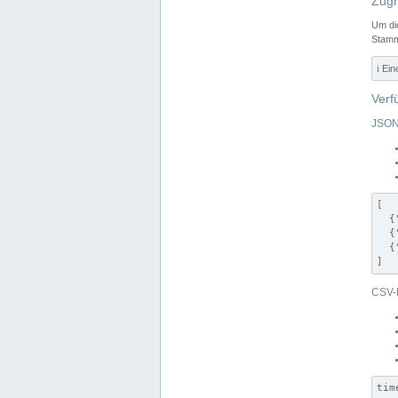
Zugr
Um di
Stamm
ℹ️ Ei
Verf
JSON
[

  {
  {
  {
]
CSV-
tim