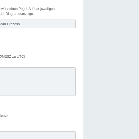
wünschten Pegel. Auf der jeweiligen
 der Diagrammanzeige.
load-Prozess.
MEZ/MESZ zu UTC)
lung)