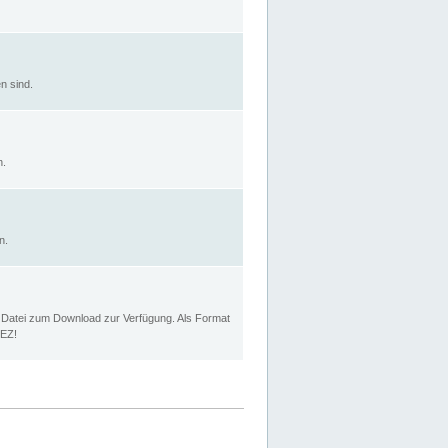
n sind.
n.
n.
p Datei zum Download zur Verfügung. Als Format
MEZ!