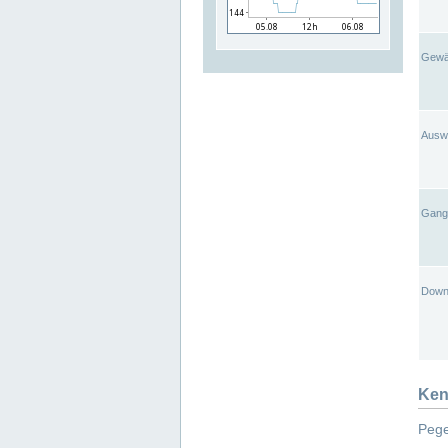
Gewä
Ausw
Gangl
Down
Ken
Pege