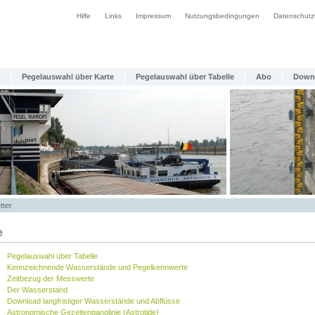
Hilfe
Links
Impressum
Nutzungsbedingungen
Datenschutz
Pegelauswahl über Karte
Pegelauswahl über Tabelle
Abo
Down
tter
e
Pegelauswahl über Tabelle
Kennzeichnende Wasserstände und Pegelkennwerte
Zeitbezug der Messwerte
Der Wasserstand
Download langfristiger Wasserstände und Abflüsse
Astronomische Gezeitenganglinie (Astrotide)