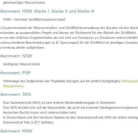
gleichwertiger Wasserstand
lkennwert: HSW, Marke I, Marke II und Marke III
HSW – höchster Schifffahrtswasserstand
in Zusammenarbeit der Wasserstraßen- und Schifffahrtsverwaltung des Bundes mit den Bund
standes an ausgewählten Pegeln und dienen als Richtwerte für den Betrieb der Schifffahrt. 
n von den örtlichen Gegebenheiten ab und sind von Gewässer zu Gewässer unterschiedlich
 unterschiedliche Beschränkungen (z.B. Sperrungen) für die Schifffahrt im jeweiligen Gewäss
schreitung wieder aufgehoben.
lkennwert: NSW
niedrigster Wasserstand
lkennwert: PNP
Höhenlage des Nullpunktes der Pegellatte bezogen auf ein amtlich festgelegtes
Höhensys
Wasserstand
.
lkennwert: SKN
Das Seekartennull (SKN) ist eine örtliche Mindesttiefenangabe in Seekarten.
Das SKN bezieht sich auf die Wassertiefe, die auch bei extemen Niedrigwasserereignissen
deutschen Bucht) kaum noch unterschritten wird.
In Deutschland und den Nordsee-Staaten ist das Seekartennull seit 2005 als örtlich nie
Astronomical Tide (LAT)" definiert.
lkennwert: RNW