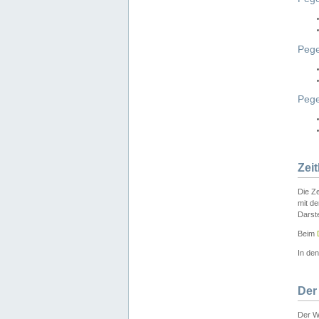
Pege
Peg
Zei
Die Ze
mit d
Darst
Beim
In de
Der
Der W