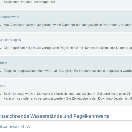
Selektionen im Menü zurückgesetzt.
sserauswahl
Alle Gewässer werden aufgelistet, wenn Daten für den ausgewählten Parameter vorhande
ahl des Pegels
Die Pegellisten zeigen alle verfügbaren Pegel einmal mit Namen und einmal mit Nummer a
inien
Zeigt die ausgewählten Messwerte als Ganglinie. Es können maximal 6 ausgewählt werde
load
Stellt die ausgewählten Messwerte innerhalb eines auswählbaren Zeitbereichs in einer Zi
kann txt, csv oder zrxp verwendet werden. Die Zeitangabe in den Download-Dateien ist 
nzeichnende Wasserstände und Pegelkennwerte
lkennwert: GLW