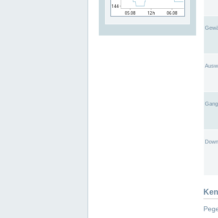
Gewä
Ausw
Gangl
Down
Ken
Pege