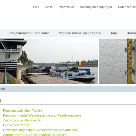
Hilfe
Links
Impressum
Nutzungsbedingungen
Datenschutz
Pegelauswahl über Karte
Pegelauswahl über Tabelle
Abo
Down
tter
e
Pegelauswahl über Tabelle
Kennzeichnende Wasserstände und Pegelkennwerte
Zeitbezug der Messwerte
Der Wasserstand
Download langfristiger Wasserstände und Abflüsse
Astronomische Gezeitenganglinie (Astrotide)