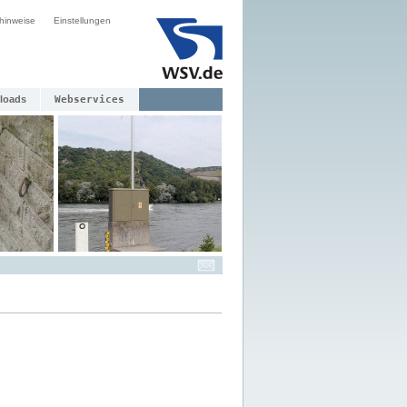
hinweise
Einstellungen
loads
Webservices