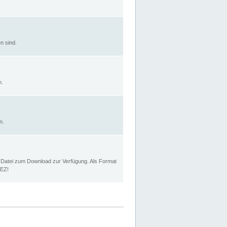
n sind.
n.
n.
p Datei zum Download zur Verfügung. Als Format
MEZ!