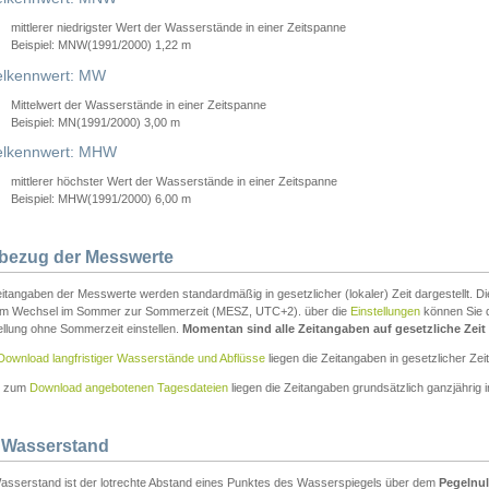
mittlerer niedrigster Wert der Wasserstände in einer Zeitspanne
Beispiel: MNW(1991/2000) 1,22 m
lkennwert: MW
Mittelwert der Wasserstände in einer Zeitspanne
Beispiel: MN(1991/2000) 3,00 m
elkennwert: MHW
mittlerer höchster Wert der Wasserstände in einer Zeitspanne
Beispiel: MHW(1991/2000) 6,00 m
tbezug der Messwerte
itangaben der Messwerte werden standardmäßig in gesetzlicher (lokaler) Zeit dargestellt. D
em Wechsel im Sommer zur Sommerzeit (MESZ, UTC+2). über die
Einstellungen
können Sie d
ellung ohne Sommerzeit einstellen.
Momentan sind alle Zeitangaben auf gesetzliche Zeit e
Download langfristiger Wasserstände und Abflüsse
liegen die Zeitangaben in gesetzlicher Zeit
n zum
Download angebotenen Tagesdateien
liegen die Zeitangaben grundsätzlich ganzjährig in
 Wasserstand
asserstand ist der lotrechte Abstand eines Punktes des Wasserspiegels über dem
Pegelnul