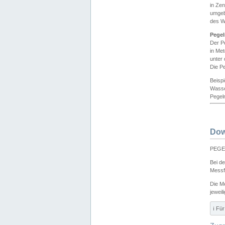
in Ze
umgeb
des W
Pegel
Der P
in Me
unter
Die Pe
Beisp
Wasse
Pegeln
Dow
PEGEL
Bei d
Messf
Die M
jeweil
ℹ️ F