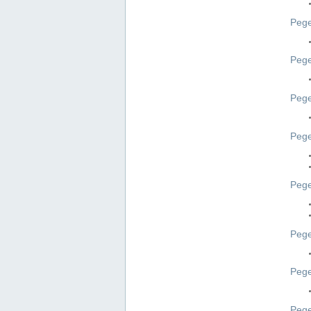
Pege
Pege
Peg
Pege
Pege
Pege
Pege
Peg