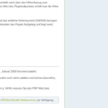
ssertiefe noch über den Höhenbezug zum
en Wert des Pegelnullpunktes erhält man die Höhe
d auf das amtliche Höhensystem DHHN92 bezogen
reiber des Pegels festgelegt und liegt meist
. Januar 2000 herunterzuladen.
den noch nicht validiert und können Ausreißer,
(m ü. NHN) müssen Sie den PNP-Wert des
ie
PEGELONLINE Webservices
zur Verfügung.