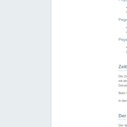
Pege
Peg
Zei
Die Ze
mit d
Darst
Beim
In de
Der
Der W