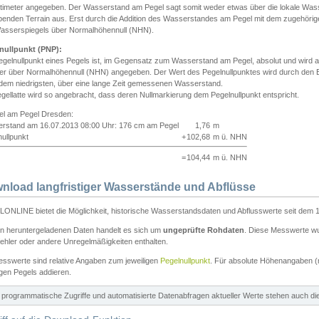
ntimeter angegeben. Der Wasserstand am Pegel sagt somit weder etwas über die lokale Wa
enden Terrain aus. Erst durch die Addition des Wasserstandes am Pegel mit dem zugehörig
asserspiegels über Normalhöhennull (NHN).
nullpunkt (PNP):
egelnullpunkt eines Pegels ist, im Gegensatz zum Wasserstand am Pegel, absolut und wir
ter über Normalhöhennull (NHN) angegeben. Der Wert des Pegelnullpunktes wird durch den Bet
 dem niedrigsten, über eine lange Zeit gemessenen Wasserstand.
gellatte wird so angebracht, dass deren Nullmarkierung dem Pegelnullpunkt entspricht.
iel am Pegel Dresden:
rstand am 16.07.2013 08:00 Uhr: 176 cm am Pegel
1,76
m
ullpunkt
+
102,68
m ü. NHN
=
104,44
m ü. NHN
nload langfristiger Wasserstände und Abflüsse
ONLINE bietet die Möglichkeit, historische Wasserstandsdaten und Abflusswerte seit dem 1
en heruntergeladenen Daten handelt es sich um
ungeprüfte Rohdaten
. Diese Messwerte wur
ehler oder andere Unregelmäßigkeiten enthalten.
esswerte sind relative Angaben zum jeweiligen
Pegelnullpunkt
. Für absolute Höhenangaben 
igen Pegels addieren.
ür programmatische Zugriffe und automatisierte Datenabfragen aktueller Werte stehen auch d