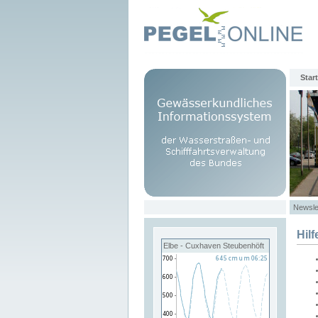
Start
Newsle
Hilf
Elbe - Cuxhaven Steubenhöft