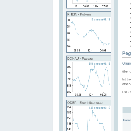
RHEIN - Koblenz
Peg
DONAU - Passau
Grund
über 
Ist Ja
ersche
Die Ze
ODER - Eisenhüttenstadt
Para