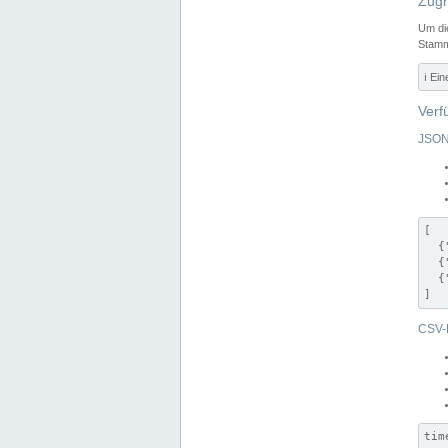
Zugr
Um di
Stamm
ℹ️ Ei
Verf
JSON
[

  {
  {
  {
]
CSV-
tim