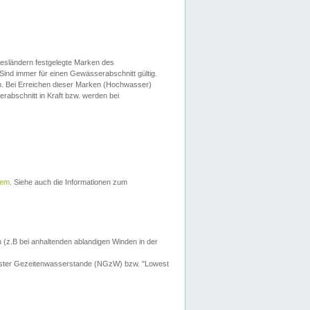
esländern festgelegte Marken des
Sind immer für einen Gewässerabschnitt gültig.
. Bei Erreichen dieser Marken (Hochwasser)
erabschnitt in Kraft bzw. werden bei
tem
. Siehe auch die Informationen zum
 (z.B bei anhaltenden ablandigen Winden in der
drigster Gezeitenwasserstande (NGzW) bzw. "Lowest