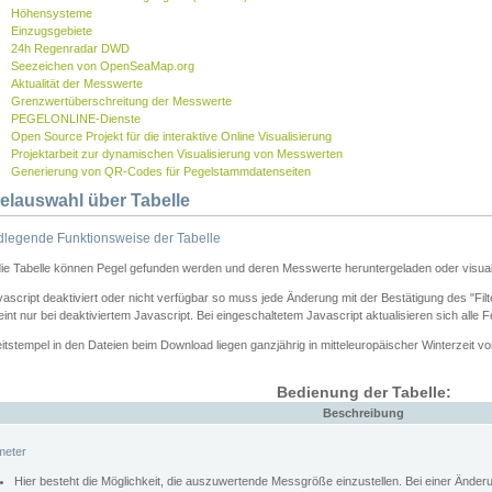
Höhensysteme
Einzugsgebiete
24h Regenradar DWD
Seezeichen von OpenSeaMap.org
Aktualität der Messwerte
Grenzwertüberschreitung der Messwerte
PEGELONLINE-Dienste
Open Source Projekt für die interaktive Online Visualisierung
Projektarbeit zur dynamischen Visualisierung von Messwerten
Generierung von QR-Codes für Pegelstammdatenseiten
elauswahl über Tabelle
legende Funktionsweise der Tabelle
die Tabelle können Pegel gefunden werden und deren Messwerte heruntergeladen oder visuali
vascript deaktiviert oder nicht verfügbar so muss jede Änderung mit der Bestätigung des "Filt
int nur bei deaktiviertem Javascript. Bei eingeschaltetem Javascript aktualisieren sich alle 
itstempel in den Dateien beim Download liegen ganzjährig in mitteleuropäischer Winterzeit vo
Bedienung der Tabelle:
Beschreibung
meter
Hier besteht die Möglichkeit, die auszuwertende Messgröße einzustellen. Bei einer Ände