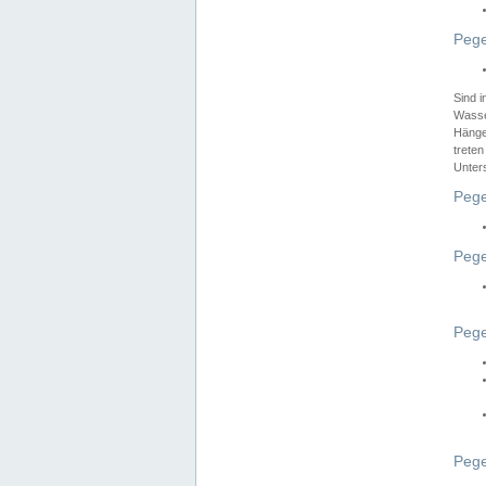
Pege
Sind 
Wasser
Hänge
treten
Unter
Pege
Pege
Pege
Pege