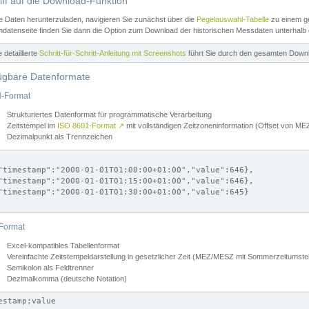
iff auf die Download-Funktion
e Daten herunterzuladen, navigieren Sie zunächst über die
Pegelauswahl-Tabelle
zu einem ge
datenseite finden Sie dann die Option zum Download der historischen Messdaten unterhalb
ne detaillierte
Schritt-für-Schritt-Anleitung mit Screenshots
führt Sie durch den gesamten Down
ügbare Datenformate
-Format
Strukturiertes Datenformat für programmatische Verarbeitung
Zeitstempel im
ISO 8601-Format
↗
mit vollständigen Zeitzoneninformation (Offset von 
Dezimalpunkt als Trennzeichen
"timestamp":"2000-01-01T01:00:00+01:00","value":646},

"timestamp":"2000-01-01T01:15:00+01:00","value":646},

"timestamp":"2000-01-01T01:30:00+01:00","value":645}

Format
Excel-kompatibles Tabellenformat
Vereinfachte Zeitstempeldarstellung in gesetzlicher Zeit (MEZ/MESZ mit Sommerzeitumstel
Semikolon als Feldtrenner
Dezimalkomma (deutsche Notation)
estamp;value
