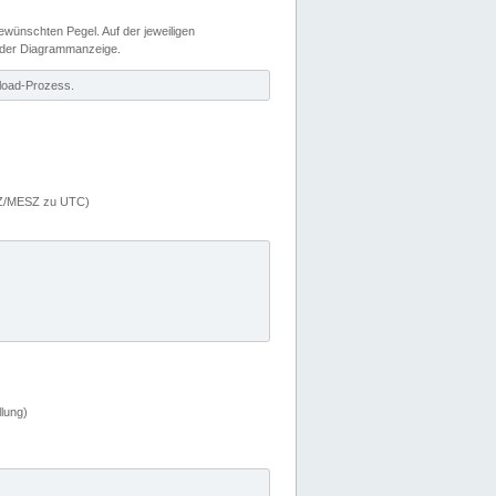
wünschten Pegel. Auf der jeweiligen
 der Diagrammanzeige.
load-Prozess.
MEZ/MESZ zu UTC)
lung)