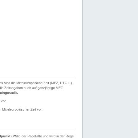
ies sind die Mitteleuropäische Zeit (MEZ, UTC+1)
ie Zeitangaben auch auf ganzjährige MEZ-
ingestellt.
 vor.
 Mitteleuropäischer Zeit vor.
lpunkt (PNP)
der Pegellatte und wird in der Regel