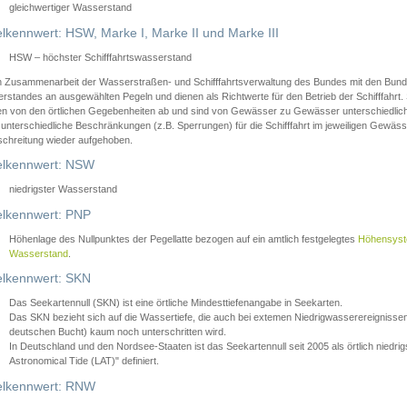
gleichwertiger Wasserstand
lkennwert: HSW, Marke I, Marke II und Marke III
HSW – höchster Schifffahrtswasserstand
in Zusammenarbeit der Wasserstraßen- und Schifffahrtsverwaltung des Bundes mit den Bund
standes an ausgewählten Pegeln und dienen als Richtwerte für den Betrieb der Schifffahrt. 
n von den örtlichen Gegebenheiten ab und sind von Gewässer zu Gewässer unterschiedlich
 unterschiedliche Beschränkungen (z.B. Sperrungen) für die Schifffahrt im jeweiligen Gewäss
schreitung wieder aufgehoben.
lkennwert: NSW
niedrigster Wasserstand
lkennwert: PNP
Höhenlage des Nullpunktes der Pegellatte bezogen auf ein amtlich festgelegtes
Höhensys
Wasserstand
.
lkennwert: SKN
Das Seekartennull (SKN) ist eine örtliche Mindesttiefenangabe in Seekarten.
Das SKN bezieht sich auf die Wassertiefe, die auch bei extemen Niedrigwasserereignissen
deutschen Bucht) kaum noch unterschritten wird.
In Deutschland und den Nordsee-Staaten ist das Seekartennull seit 2005 als örtlich nie
Astronomical Tide (LAT)" definiert.
lkennwert: RNW