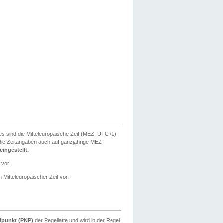
ies sind die Mitteleuropäische Zeit (MEZ, UTC+1)
ie Zeitangaben auch auf ganzjährige MEZ-
ingestellt.
 vor.
 Mitteleuropäischer Zeit vor.
lpunkt (PNP)
der Pegellatte und wird in der Regel