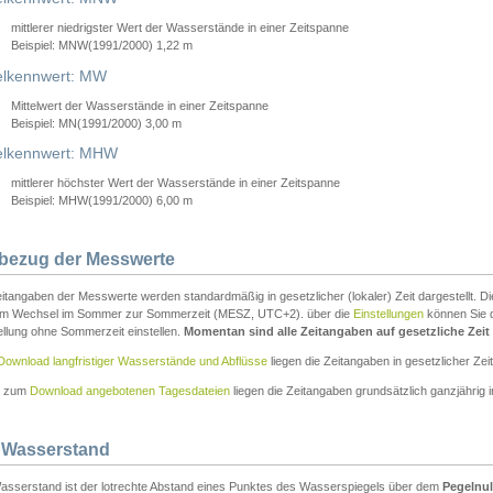
mittlerer niedrigster Wert der Wasserstände in einer Zeitspanne
Beispiel: MNW(1991/2000) 1,22 m
lkennwert: MW
Mittelwert der Wasserstände in einer Zeitspanne
Beispiel: MN(1991/2000) 3,00 m
elkennwert: MHW
mittlerer höchster Wert der Wasserstände in einer Zeitspanne
Beispiel: MHW(1991/2000) 6,00 m
tbezug der Messwerte
itangaben der Messwerte werden standardmäßig in gesetzlicher (lokaler) Zeit dargestellt. D
em Wechsel im Sommer zur Sommerzeit (MESZ, UTC+2). über die
Einstellungen
können Sie d
ellung ohne Sommerzeit einstellen.
Momentan sind alle Zeitangaben auf gesetzliche Zeit e
Download langfristiger Wasserstände und Abflüsse
liegen die Zeitangaben in gesetzlicher Zeit
n zum
Download angebotenen Tagesdateien
liegen die Zeitangaben grundsätzlich ganzjährig in
 Wasserstand
asserstand ist der lotrechte Abstand eines Punktes des Wasserspiegels über dem
Pegelnul