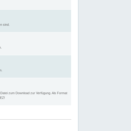
n sind.
n.
n.
p Datei zum Download zur Verfügung. Als Format
MEZ!