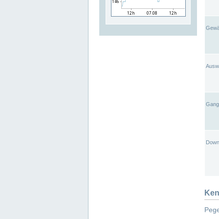
Gewä
Ausw
Gangl
Down
Ken
Pege