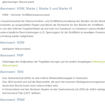
gleichwertiger Wasserstand
lkennwert: HSW, Marke I, Marke II und Marke III
HSW – höchster Schifffahrtswasserstand
in Zusammenarbeit der Wasserstraßen- und Schifffahrtsverwaltung des Bundes mit den Bund
standes an ausgewählten Pegeln und dienen als Richtwerte für den Betrieb der Schifffahrt. 
n von den örtlichen Gegebenheiten ab und sind von Gewässer zu Gewässer unterschiedlich
 unterschiedliche Beschränkungen (z.B. Sperrungen) für die Schifffahrt im jeweiligen Gewäss
schreitung wieder aufgehoben.
lkennwert: NSW
niedrigster Wasserstand
lkennwert: PNP
Höhenlage des Nullpunktes der Pegellatte bezogen auf ein amtlich festgelegtes
Höhensys
Wasserstand
.
lkennwert: SKN
Das Seekartennull (SKN) ist eine örtliche Mindesttiefenangabe in Seekarten.
Das SKN bezieht sich auf die Wassertiefe, die auch bei extemen Niedrigwasserereignissen
deutschen Bucht) kaum noch unterschritten wird.
In Deutschland und den Nordsee-Staaten ist das Seekartennull seit 2005 als örtlich nie
Astronomical Tide (LAT)" definiert.
lkennwert: RNW