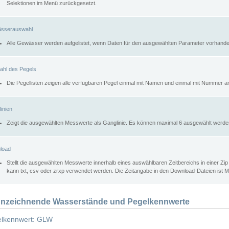
Selektionen im Menü zurückgesetzt.
sserauswahl
Alle Gewässer werden aufgelistet, wenn Daten für den ausgewählten Parameter vorhande
ahl des Pegels
Die Pegellisten zeigen alle verfügbaren Pegel einmal mit Namen und einmal mit Nummer a
inien
Zeigt die ausgewählten Messwerte als Ganglinie. Es können maximal 6 ausgewählt werde
load
Stellt die ausgewählten Messwerte innerhalb eines auswählbaren Zeitbereichs in einer Zi
kann txt, csv oder zrxp verwendet werden. Die Zeitangabe in den Download-Dateien ist 
nzeichnende Wasserstände und Pegelkennwerte
lkennwert: GLW