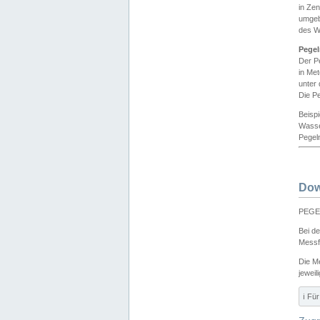
in Ze
umgeb
des W
Pegel
Der P
in Me
unter
Die Pe
Beisp
Wasse
Pegeln
Dow
PEGEL
Bei d
Messf
Die M
jeweil
ℹ️ F