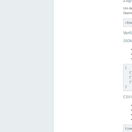
Zugr
Um di
Stamm
ℹ️ Ei
Verf
JSON
[

  {
  {
  {
]
CSV-
tim