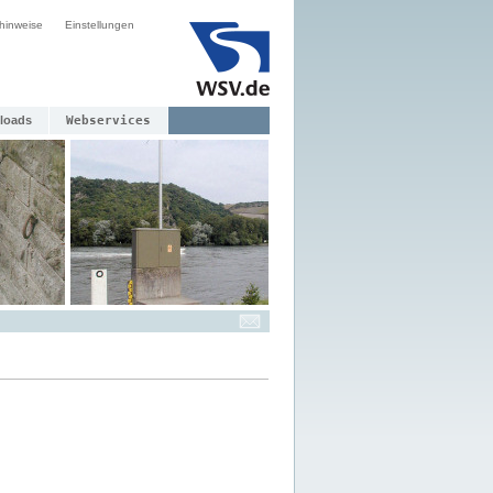
hinweise
Einstellungen
loads
Webservices