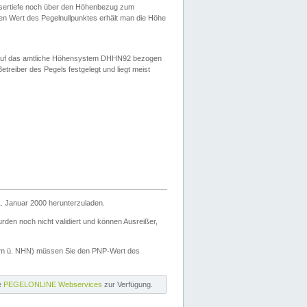
ssertiefe noch über den Höhenbezug zum
en Wert des Pegelnullpunktes erhält man die Höhe
d auf das amtliche Höhensystem DHHN92 bezogen
reiber des Pegels festgelegt und liegt meist
. Januar 2000 herunterzuladen.
den noch nicht validiert und können Ausreißer,
(m ü. NHN) müssen Sie den PNP-Wert des
ie
PEGELONLINE Webservices
zur Verfügung.