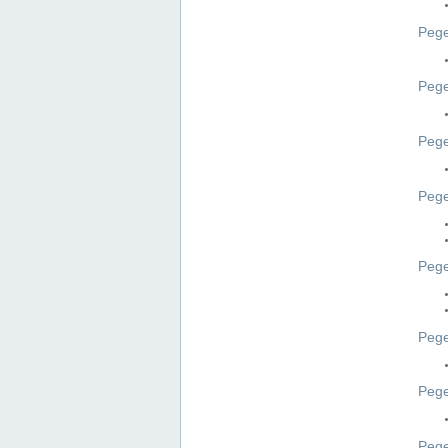
Pege
Pege
Peg
Pege
Pege
Pege
Pege
Peg