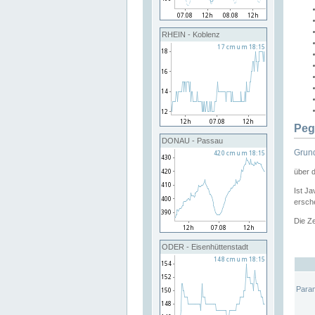
RHEIN - Koblenz
Peg
DONAU - Passau
Grund
über 
Ist Ja
ersche
Die Ze
ODER - Eisenhüttenstadt
Para