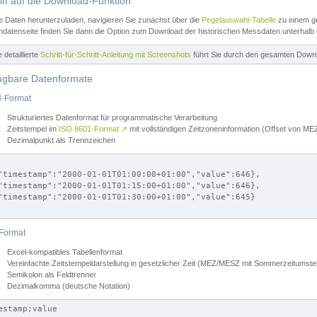
iff auf die Download-Funktion
e Daten herunterzuladen, navigieren Sie zunächst über die
Pegelauswahl-Tabelle
zu einem ge
datenseite finden Sie dann die Option zum Download der historischen Messdaten unterhalb
ne detaillierte
Schritt-für-Schritt-Anleitung mit Screenshots
führt Sie durch den gesamten Down
ügbare Datenformate
-Format
Strukturiertes Datenformat für programmatische Verarbeitung
Zeitstempel im
ISO 8601-Format
↗
mit vollständigen Zeitzoneninformation (Offset von 
Dezimalpunkt als Trennzeichen
"timestamp":"2000-01-01T01:00:00+01:00","value":646},

"timestamp":"2000-01-01T01:15:00+01:00","value":646},

"timestamp":"2000-01-01T01:30:00+01:00","value":645}

Format
Excel-kompatibles Tabellenformat
Vereinfachte Zeitstempeldarstellung in gesetzlicher Zeit (MEZ/MESZ mit Sommerzeitumstel
Semikolon als Feldtrenner
Dezimalkomma (deutsche Notation)
estamp;value
