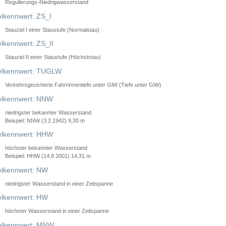
Regulierungs-Niedrigwasserstand
lkennwert: ZS_I
Stauziel I einer Staustufe (Normalstau)
lkennwert: ZS_II
Stauziel II einer Staustufe (Höchststau)
elkennwert: TUGLW
Verkehrsgesicherte Fahrrinnentiefe unter GlW (Tiefe unter GlW)
lkennwert: NNW
niedrigster bekannter Wasserstand
Beispiel: NNW (3.2.1942) 9,30 m
lkennwert: HHW
höchster bekannter Wasserstand
Beispiel: HHW (14.8.2001) 14,31 m
lkennwert: NW
niedrigster Wasserstand in einer Zeitspanne
lkennwert: HW
höchster Wasserstand in einer Zeitspanne
elkennwert: MNW