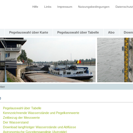
Hilfe
Links
Impressum
Nutzungsbedingungen
Datenschutz
Pegelauswahl über Karte
Pegelauswahl über Tabelle
Abo
Down
tter
e
Pegelauswahl über Tabelle
Kennzeichnende Wasserstände und Pegelkennwerte
Zeitbezug der Messwerte
Der Wasserstand
Download langfristiger Wasserstände und Abflüsse
Astronomische Gezeitenganglinie (Astrotide)