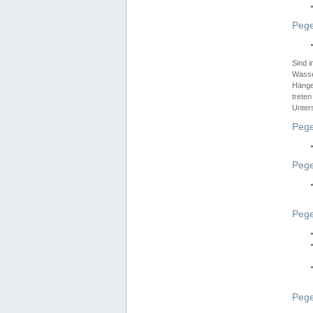
Pege
Sind 
Wasser
Hänge
treten
Unter
Pege
Pege
Pege
Pege