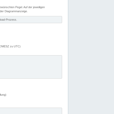
wünschten Pegel. Auf der jeweiligen
 der Diagrammanzeige.
load-Prozess.
MEZ/MESZ zu UTC)
lung)