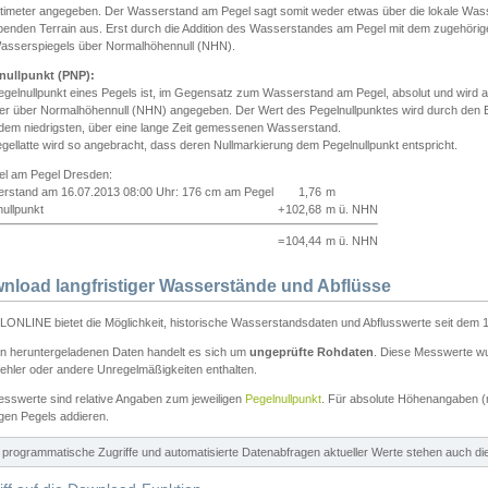
ntimeter angegeben. Der Wasserstand am Pegel sagt somit weder etwas über die lokale Wa
enden Terrain aus. Erst durch die Addition des Wasserstandes am Pegel mit dem zugehörig
asserspiegels über Normalhöhennull (NHN).
nullpunkt (PNP):
egelnullpunkt eines Pegels ist, im Gegensatz zum Wasserstand am Pegel, absolut und wir
ter über Normalhöhennull (NHN) angegeben. Der Wert des Pegelnullpunktes wird durch den Bet
 dem niedrigsten, über eine lange Zeit gemessenen Wasserstand.
gellatte wird so angebracht, dass deren Nullmarkierung dem Pegelnullpunkt entspricht.
iel am Pegel Dresden:
rstand am 16.07.2013 08:00 Uhr: 176 cm am Pegel
1,76
m
ullpunkt
+
102,68
m ü. NHN
=
104,44
m ü. NHN
nload langfristiger Wasserstände und Abflüsse
ONLINE bietet die Möglichkeit, historische Wasserstandsdaten und Abflusswerte seit dem 1
en heruntergeladenen Daten handelt es sich um
ungeprüfte Rohdaten
. Diese Messwerte wur
ehler oder andere Unregelmäßigkeiten enthalten.
esswerte sind relative Angaben zum jeweiligen
Pegelnullpunkt
. Für absolute Höhenangaben 
igen Pegels addieren.
ür programmatische Zugriffe und automatisierte Datenabfragen aktueller Werte stehen auch d