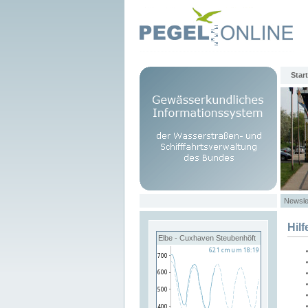
Start
Newsle
Hilf
Elbe - Cuxhaven Steubenhöft