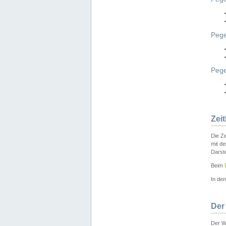
Pege
Peg
Zei
Die Ze
mit d
Darst
Beim
In de
Der
Der W