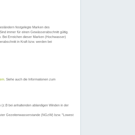
esländern festgelegte Marken des
Sind immer für einen Gewässerabschnitt gültig.
. Bei Erreichen dieser Marken (Hochwasser)
erabschnitt in Kraft bzw. werden bei
tem
. Siehe auch die Informationen zum
 (z.B bei anhaltenden ablandigen Winden in der
drigster Gezeitenwasserstande (NGzW) bzw. "Lowest