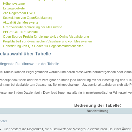
Höhensysteme
Einzugsgebiete
24h Regenradar DWD
Seezeichen von OpenSeaMap.org
Aktualität der Messwerte
Grenzwertüberschreitung der Messwerte
PEGELONLINE-Dienste
Open Source Projekt für die interaktive Online Visualisierung
Projektarbeit zur dynamischen Visualisierung von Messwerten
Generierung von QR-Codes für Pegelstammdatenseiten
elauswahl über Tabelle
legende Funktionsweise der Tabelle
die Tabelle können Pegel gefunden werden und deren Messwerte heruntergeladen oder visuali
vascript deaktiviert oder nicht verfügbar so muss jede Änderung mit der Bestätigung des "Filt
int nur bei deaktiviertem Javascript. Bei eingeschaltetem Javascript aktualisieren sich alle 
itstempel in den Dateien beim Download liegen ganzjährig in mitteleuropäischer Winterzeit vo
Bedienung der Tabelle:
Beschreibung
meter
Hier besteht die Möglichkeit, die auszuwertende Messgröße einzustellen. Bei einer Ände