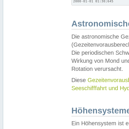
2000-01-01 01:30;645
Astronomische
Die astronomische Gez
(Gezeitenvorausberec
Die periodischen Schw
Wirkung von Mond und
Rotation verursacht.
Diese
Gezeitenvorau
Seeschifffahrt und Hy
Höhensystem
Ein Höhensystem ist e