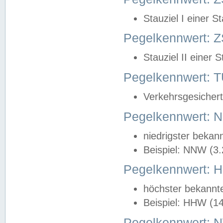
Stauziel I einer S
Pegelkennwert: Z
Stauziel II einer 
Pegelkennwert:
Verkehrsgesichert
Pegelkennwert:
niedrigster bekan
Beispiel: NNW (3
Pegelkennwert:
höchster bekannt
Beispiel: HHW (1
Pegelkennwert: 