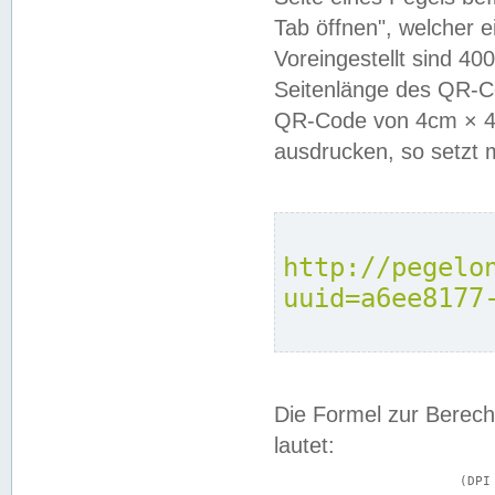
Tab öffnen", welcher 
Voreingestellt sind 4
Seitenlänge des QR-C
QR-Code von 4cm × 4c
ausdrucken, so setzt 
http://pegelo
uuid=a6ee8177
Die Formel zur Berech
lautet:
			(DPI × Druckkantenlänge in cm) ÷ 2,54 = Kantenlänge in Pixel
