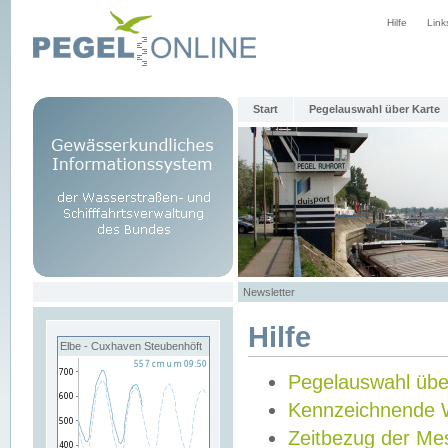
Hilfe
Link
Start
Pegelauswahl über Karte
Newsletter
Hilfe
Elbe - Cuxhaven Steubenhöft
Pegelauswahl übe
Kennzeichnende 
Zeitbezug der Me