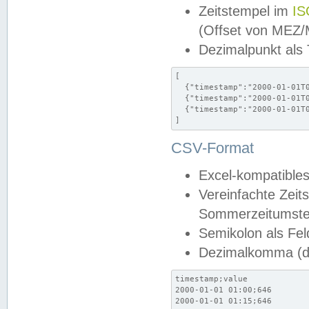
Zeitstempel im
IS
(Offset von MEZ
Dezimalpunkt als
[

  {"timestamp":"2000-01-01T0
  {"timestamp":"2000-01-01T0
  {"timestamp":"2000-01-01T0
]
CSV-Format
Excel-kompatibles
Vereinfachte Zeit
Sommerzeitumstel
Semikolon als Fel
Dezimalkomma (de
timestamp;value

2000-01-01 01:00;646

2000-01-01 01:15;646
