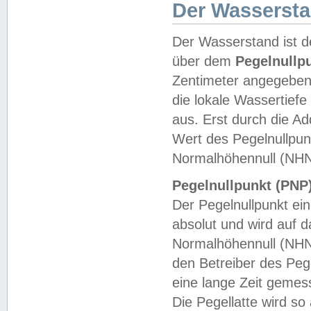
Der Wasserst
Der Wasserstand ist d
über dem
Pegelnullp
Zentimeter angegeben
die lokale Wassertie
aus. Erst durch die A
Wert des Pegelnullpun
Normalhöhennull (NHN
Pegelnullpunkt (PNP)
Der Pegelnullpunkt ei
absolut und wird auf
Normalhöhennull (NHN
den Betreiber des Pege
eine lange Zeit geme
Die Pegellatte wird s