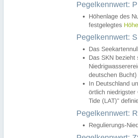
Pegelkennwert: 
Höhenlage des Nul
festgelegtes
Höhe
Pegelkennwert: 
Das Seekartennull
Das SKN bezieht s
Niedrigwassererei
deutschen Bucht) 
In Deutschland un
örtlich niedrigst
Tide (LAT)" definie
Pegelkennwert:
Regulierungs-Nie
Pegelkennwert: Z