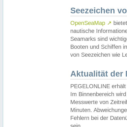
Seezeichen v
OpenSeaMap
↗
biete
nautische Information
Seamarks sind wichtig
Booten und Schiffen i
von Seezeichen wie Le
Aktualität der
PEGELONLINE erhält u
Im Binnenbereich wird 
Messwerte von Zeitreih
Minuten. Abweichungen
Fehlern bei der Daten
sein.