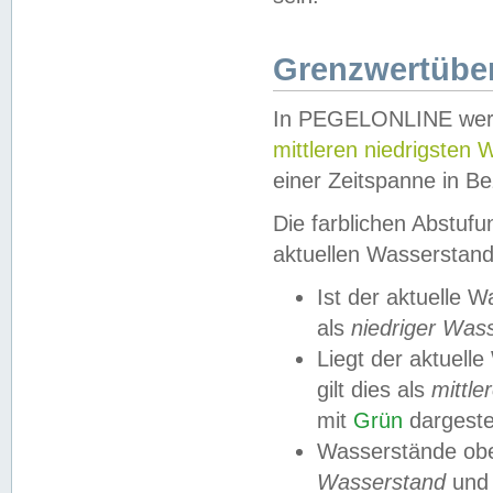
Grenzwertüber
In PEGELONLINE werde
mittleren niedrigsten
einer Zeitspanne in Be
Die farblichen Abstuf
aktuellen Wasserstand
Ist der aktuelle 
als
niedriger Was
Liegt der aktue
gilt dies als
mittle
mit
Grün
dargestel
Wasserstände obe
Wasserstand
und