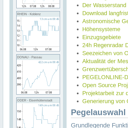
Der Wasserstand
Download langfris
RHEIN - Koblenz
Astronomische Gez
Höhensysteme
Einzugsgebiete
24h Regenradar
Seezeichen von 
DONAU - Passau
Aktualität der Me
Grenzwertübersch
PEGELONLINE-Di
Open Source Projek
Projektarbeit zur
Generierung von 
ODER - Eisenhüttenstadt
Pegelauswahl 
Grundlegende Funkti