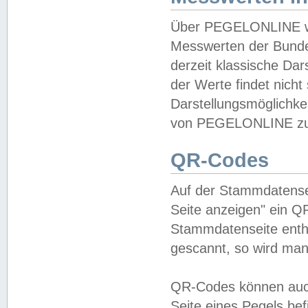
Über PEGELONLINE wer
Messwerten der Bundes
derzeit klassische Da
der Werte findet nicht 
Darstellungsmöglichkei
von PEGELONLINE zu 
QR-Codes
Auf der Stammdatensei
Seite anzeigen" ein Q
Stammdatenseite enthä
gescannt, so wird man
QR-Codes können auc
Seite eines Pegels be