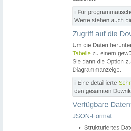
ℹ️ Für programmatisch
Werte stehen auch d
Zugriff auf die D
Um die Daten herunter
Tabelle
zu einem gewün
Sie dann die Option z
Diagrammanzeige.
ℹ️ Eine detaillierte
Schr
den gesamten Downlo
Verfügbare Daten
JSON-Format
Strukturiertes Da