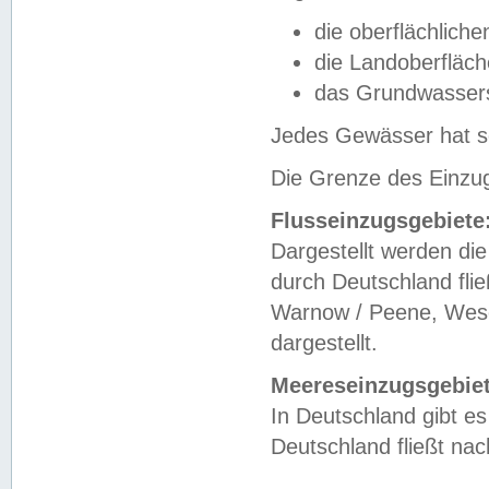
die oberflächlich
die Landoberfläc
das Grundwasser
Jedes Gewässer hat se
Die Grenze des Einzug
Flusseinzugsgebiete
Dargestellt werden die
durch Deutschland fli
Warnow / Peene, Weser
dargestellt.
Meereseinzugsgebiet
In Deutschland gibt 
Deutschland fließt n