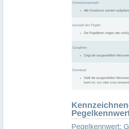
Gewässerauswahl
Alle Gewässer werden aufgelist
Auswahl des Pegels
Die Pegellisten zeigen alle ver
Ganglinien
Zeigt die ausgewählten Messwer
Download
Stellt die ausgewählten Messwer
kann txt, csv oder zrxp verwen
Kennzeichnen
Pegelkennwer
Pegelkennwert: 