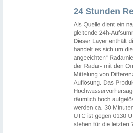
24 Stunden R
Als Quelle dient ein n
gleitende 24h-Aufsum
Dieser Layer enthält
handelt es sich um di
angeeichten“ Radarnie
der Radar- mit den O
Mittelung von Differe
Auflösung. Das Produk
Hochwasservorhersagez
räumlich hoch aufgelö
werden ca. 30 Minuten
UTC ist gegen 0130 UTC
stehen für die letzten