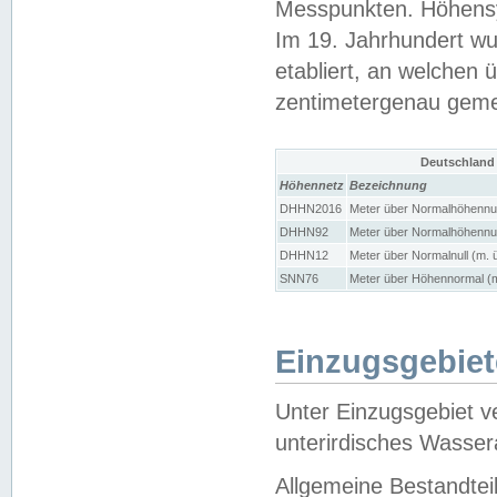
Messpunkten. Höhensy
Im 19. Jahrhundert wu
etabliert, an welchen 
zentimetergenau gem
Deutschland
Höhennetz
Bezeichnung
DHHN2016
Meter über Normalhöhennul
DHHN92
Meter über Normalhöhennul
DHHN12
Meter über Normalnull (m. 
SNN76
Meter über Höhennormal (m
Einzugsgebiet
Unter Einzugsgebiet v
unterirdisches Wasser
Allgemeine Bestandtei