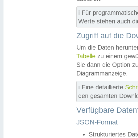
ℹ️ Für programmatisch
Werte stehen auch d
Zugriff auf die D
Um die Daten herunter
Tabelle
zu einem gewün
Sie dann die Option z
Diagrammanzeige.
ℹ️ Eine detaillierte
Schr
den gesamten Downlo
Verfügbare Daten
JSON-Format
Strukturiertes Da