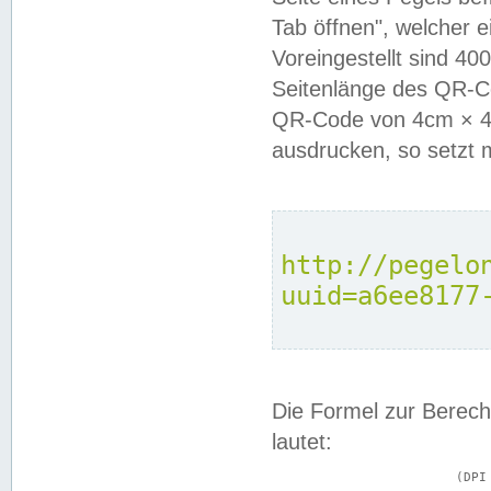
Tab öffnen", welcher 
Voreingestellt sind 4
Seitenlänge des QR-C
QR-Code von 4cm × 4c
ausdrucken, so setzt 
http://pegelo
uuid=a6ee8177
Die Formel zur Berech
lautet:
			(DPI × Druckkantenlänge in cm) ÷ 2,54 = Kantenlänge in Pixel
