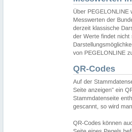
Über PEGELONLINE wer
Messwerten der Bundes
derzeit klassische Da
der Werte findet nicht 
Darstellungsmöglichkei
von PEGELONLINE zu 
QR-Codes
Auf der Stammdatensei
Seite anzeigen" ein Q
Stammdatenseite enthä
gescannt, so wird man
QR-Codes können auc
Seite eines Pegels be