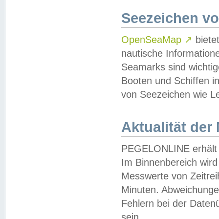
Seezeichen v
OpenSeaMap
↗
biete
nautische Information
Seamarks sind wichtig
Booten und Schiffen i
von Seezeichen wie Le
Aktualität der
PEGELONLINE erhält u
Im Binnenbereich wird 
Messwerte von Zeitreih
Minuten. Abweichungen
Fehlern bei der Daten
sein.