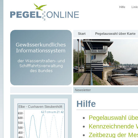
Hilfe
Link
Start
Pegelauswahl über Karte
Newsletter
Hilfe
Elbe - Cuxhaven Steubenhöft
Pegelauswahl übe
Kennzeichnende 
Zeitbezug der Me