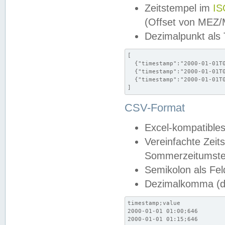
Zeitstempel im
IS
(Offset von MEZ
Dezimalpunkt als
[

  {"timestamp":"2000-01-01T0
  {"timestamp":"2000-01-01T0
  {"timestamp":"2000-01-01T0
]
CSV-Format
Excel-kompatibles
Vereinfachte Zeit
Sommerzeitumstel
Semikolon als Fel
Dezimalkomma (de
timestamp;value

2000-01-01 01:00;646

2000-01-01 01:15;646
