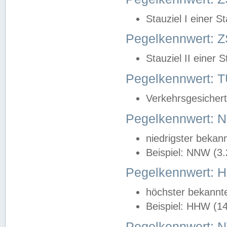
Stauziel I einer S
Pegelkennwert: Z
Stauziel II einer 
Pegelkennwert:
Verkehrsgesichert
Pegelkennwert:
niedrigster bekan
Beispiel: NNW (3
Pegelkennwert:
höchster bekannt
Beispiel: HHW (1
Pegelkennwert: 