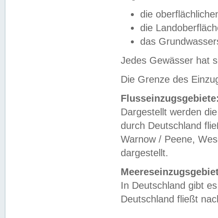
die oberflächlich
die Landoberfläc
das Grundwasser
Jedes Gewässer hat se
Die Grenze des Einzug
Flusseinzugsgebiete
Dargestellt werden die
durch Deutschland fli
Warnow / Peene, Weser
dargestellt.
Meereseinzugsgebiet
In Deutschland gibt 
Deutschland fließt n