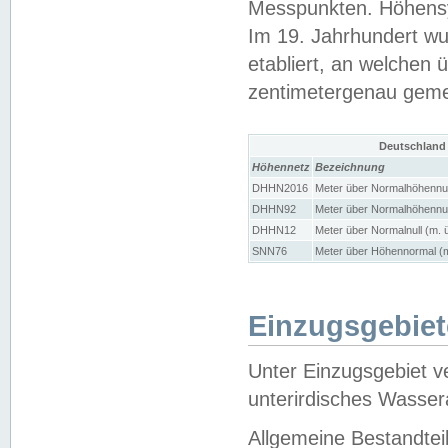
Messpunkten. Höhensy
Im 19. Jahrhundert wu
etabliert, an welchen 
zentimetergenau gem
Deutschland
Höhennetz
Bezeichnung
DHHN2016
Meter über Normalhöhennul
DHHN92
Meter über Normalhöhennul
DHHN12
Meter über Normalnull (m. 
SNN76
Meter über Höhennormal (m
Einzugsgebiet
Unter Einzugsgebiet v
unterirdisches Wasser
Allgemeine Bestandtei