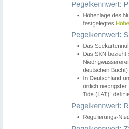
Pegelkennwert: 
Höhenlage des Nul
festgelegtes
Höhe
Pegelkennwert: 
Das Seekartennull
Das SKN bezieht s
Niedrigwassererei
deutschen Bucht) 
In Deutschland un
örtlich niedrigst
Tide (LAT)" definie
Pegelkennwert:
Regulierungs-Nie
Pegelkennwert: Z