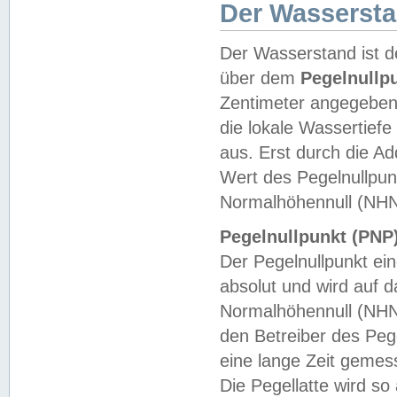
Der Wasserst
Der Wasserstand ist d
über dem
Pegelnullp
Zentimeter angegeben
die lokale Wassertie
aus. Erst durch die A
Wert des Pegelnullpun
Normalhöhennull (NHN
Pegelnullpunkt (PNP)
Der Pegelnullpunkt ei
absolut und wird auf
Normalhöhennull (NHN
den Betreiber des Pege
eine lange Zeit geme
Die Pegellatte wird s