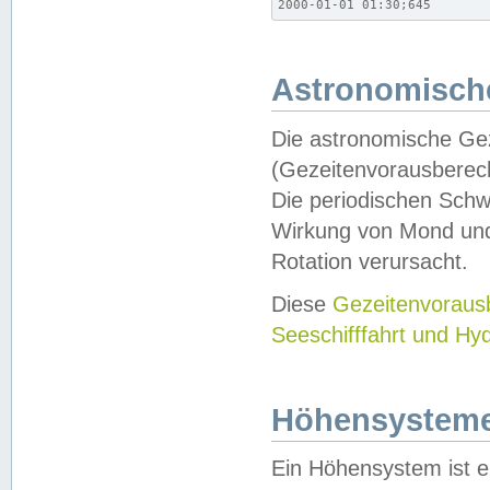
2000-01-01 01:30;645
Astronomische
Die astronomische Gez
(Gezeitenvorausberec
Die periodischen Schw
Wirkung von Mond und
Rotation verursacht.
Diese
Gezeitenvorau
Seeschifffahrt und Hy
Höhensystem
Ein Höhensystem ist e