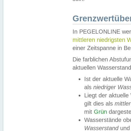
Grenzwertüber
In PEGELONLINE werde
mittleren niedrigsten
einer Zeitspanne in Be
Die farblichen Abstuf
aktuellen Wasserstand
Ist der aktuelle 
als
niedriger Was
Liegt der aktue
gilt dies als
mittle
mit
Grün
dargestel
Wasserstände obe
Wasserstand
und