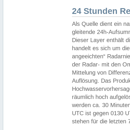
24 Stunden R
Als Quelle dient ein n
gleitende 24h-Aufsum
Dieser Layer enthält
handelt es sich um di
angeeichten“ Radarnie
der Radar- mit den O
Mittelung von Differe
Auflösung. Das Produk
Hochwasservorhersagez
räumlich hoch aufgelö
werden ca. 30 Minuten
UTC ist gegen 0130 UTC
stehen für die letzten