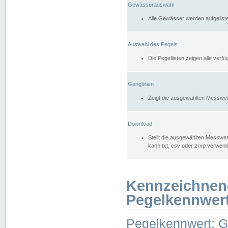
Gewässerauswahl
Alle Gewässer werden aufgelist
Auswahl des Pegels
Die Pegellisten zeigen alle ver
Ganglinien
Zeigt die ausgewählten Messwer
Download
Stellt die ausgewählten Messwer
kann txt, csv oder zrxp verwen
Kennzeichnen
Pegelkennwer
Pegelkennwert: 