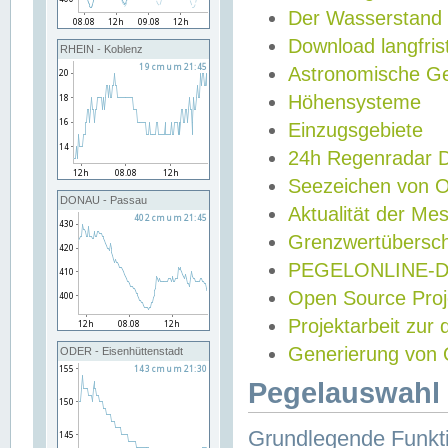
Der Wasserstand
Download langfris
RHEIN - Koblenz
Astronomische Gez
Höhensysteme
Einzugsgebiete
24h Regenradar
Seezeichen von 
DONAU - Passau
Aktualität der Me
Grenzwertübersch
PEGELONLINE-Di
Open Source Projek
Projektarbeit zur
Generierung von 
ODER - Eisenhüttenstadt
Pegelauswahl 
Grundlegende Funkti