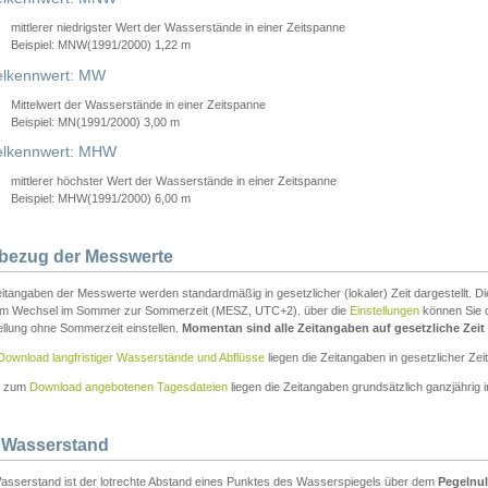
mittlerer niedrigster Wert der Wasserstände in einer Zeitspanne
Beispiel: MNW(1991/2000) 1,22 m
lkennwert: MW
Mittelwert der Wasserstände in einer Zeitspanne
Beispiel: MN(1991/2000) 3,00 m
elkennwert: MHW
mittlerer höchster Wert der Wasserstände in einer Zeitspanne
Beispiel: MHW(1991/2000) 6,00 m
tbezug der Messwerte
itangaben der Messwerte werden standardmäßig in gesetzlicher (lokaler) Zeit dargestellt. D
em Wechsel im Sommer zur Sommerzeit (MESZ, UTC+2). über die
Einstellungen
können Sie d
ellung ohne Sommerzeit einstellen.
Momentan sind alle Zeitangaben auf gesetzliche Zeit e
Download langfristiger Wasserstände und Abflüsse
liegen die Zeitangaben in gesetzlicher Zeit
n zum
Download angebotenen Tagesdateien
liegen die Zeitangaben grundsätzlich ganzjährig in
 Wasserstand
asserstand ist der lotrechte Abstand eines Punktes des Wasserspiegels über dem
Pegelnul