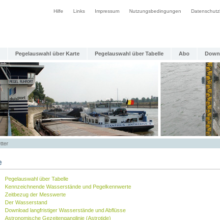
Hilfe
Links
Impressum
Nutzungsbedingungen
Datenschutz
Pegelauswahl über Karte
Pegelauswahl über Tabelle
Abo
Down
tter
e
Pegelauswahl über Tabelle
Kennzeichnende Wasserstände und Pegelkennwerte
Zeitbezug der Messwerte
Der Wasserstand
Download langfristiger Wasserstände und Abflüsse
Astronomische Gezeitenganglinie (Astrotide)