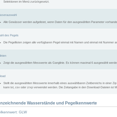
Selektionen im Menü zurückgesetzt.
sserauswahl
Alle Gewässer werden aufgelistet, wenn Daten für den ausgewählten Parameter vorhande
ahl des Pegels
Die Pegellisten zeigen alle verfügbaren Pegel einmal mit Namen und einmal mit Nummer a
inien
Zeigt die ausgewählten Messwerte als Ganglinie. Es können maximal 6 ausgewählt werde
load
Stellt die ausgewählten Messwerte innerhalb eines auswählbaren Zeitbereichs in einer Zi
kann txt, csv oder zrxp verwendet werden. Die Zeitangabe in den Download-Dateien ist 
nzeichnende Wasserstände und Pegelkennwerte
lkennwert: GLW