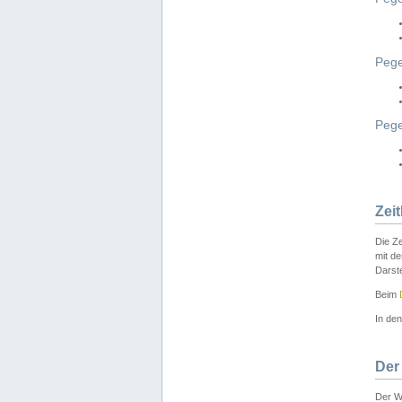
Pege
Peg
Zei
Die Ze
mit d
Darst
Beim
In de
Der
Der W