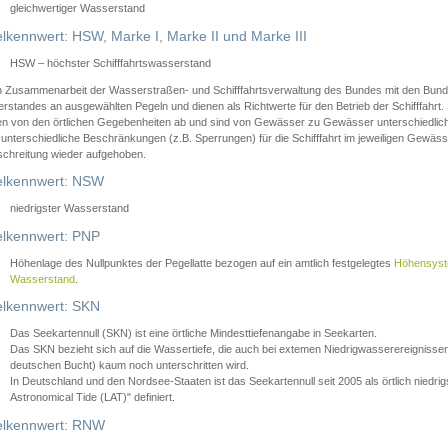
gleichwertiger Wasserstand
lkennwert: HSW, Marke I, Marke II und Marke III
HSW – höchster Schifffahrtswasserstand
in Zusammenarbeit der Wasserstraßen- und Schifffahrtsverwaltung des Bundes mit den Bund
standes an ausgewählten Pegeln und dienen als Richtwerte für den Betrieb der Schifffahrt. 
n von den örtlichen Gegebenheiten ab und sind von Gewässer zu Gewässer unterschiedlich
 unterschiedliche Beschränkungen (z.B. Sperrungen) für die Schifffahrt im jeweiligen Gewäss
schreitung wieder aufgehoben.
lkennwert: NSW
niedrigster Wasserstand
lkennwert: PNP
Höhenlage des Nullpunktes der Pegellatte bezogen auf ein amtlich festgelegtes
Höhensys
Wasserstand
.
lkennwert: SKN
Das Seekartennull (SKN) ist eine örtliche Mindesttiefenangabe in Seekarten.
Das SKN bezieht sich auf die Wassertiefe, die auch bei extemen Niedrigwasserereignissen
deutschen Bucht) kaum noch unterschritten wird.
In Deutschland und den Nordsee-Staaten ist das Seekartennull seit 2005 als örtlich nie
Astronomical Tide (LAT)" definiert.
lkennwert: RNW