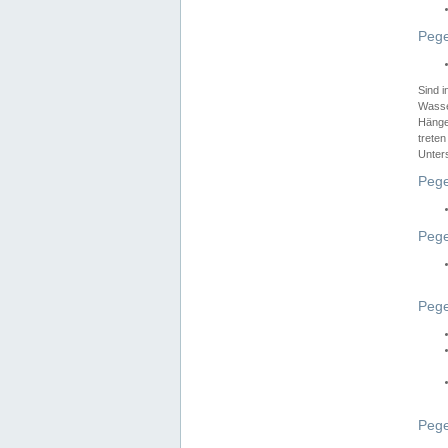
Pege
Sind 
Wasser
Hänge
treten
Unter
Pege
Pege
Pege
Pege