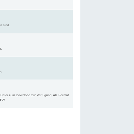
n sind.
n.
n.
p Datei zum Download zur Verfügung. Als Format
MEZ!