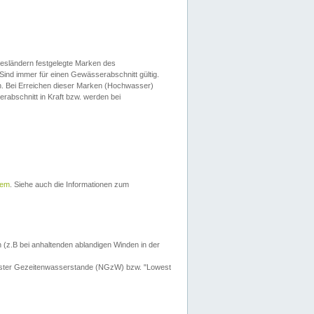
esländern festgelegte Marken des
Sind immer für einen Gewässerabschnitt gültig.
. Bei Erreichen dieser Marken (Hochwasser)
erabschnitt in Kraft bzw. werden bei
tem
. Siehe auch die Informationen zum
 (z.B bei anhaltenden ablandigen Winden in der
drigster Gezeitenwasserstande (NGzW) bzw. "Lowest