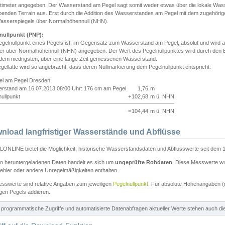
ntimeter angegeben. Der Wasserstand am Pegel sagt somit weder etwas über die lokale Wa
enden Terrain aus. Erst durch die Addition des Wasserstandes am Pegel mit dem zugehörig
asserspiegels über Normalhöhennull (NHN).
nullpunkt (PNP):
egelnullpunkt eines Pegels ist, im Gegensatz zum Wasserstand am Pegel, absolut und wir
ter über Normalhöhennull (NHN) angegeben. Der Wert des Pegelnullpunktes wird durch den Bet
 dem niedrigsten, über eine lange Zeit gemessenen Wasserstand.
gellatte wird so angebracht, dass deren Nullmarkierung dem Pegelnullpunkt entspricht.
iel am Pegel Dresden:
rstand am 16.07.2013 08:00 Uhr: 176 cm am Pegel
1,76
m
ullpunkt
+
102,68
m ü. NHN
=
104,44
m ü. NHN
nload langfristiger Wasserstände und Abflüsse
ONLINE bietet die Möglichkeit, historische Wasserstandsdaten und Abflusswerte seit dem 1
en heruntergeladenen Daten handelt es sich um
ungeprüfte Rohdaten
. Diese Messwerte wur
ehler oder andere Unregelmäßigkeiten enthalten.
esswerte sind relative Angaben zum jeweiligen
Pegelnullpunkt
. Für absolute Höhenangaben 
igen Pegels addieren.
ür programmatische Zugriffe und automatisierte Datenabfragen aktueller Werte stehen auch d