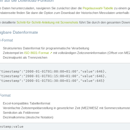
iff auf die Download-Funktion
e Daten herunterzuladen, navigieren Sie zunächst über die
Pegelauswahl-Tabelle
zu einem ge
datenseite finden Sie dann die Option zum Download der historischen Messdaten unterhalb
ne detaillierte
Schritt-für-Schritt-Anleitung mit Screenshots
führt Sie durch den gesamten Down
ügbare Datenformate
-Format
Strukturiertes Datenformat für programmatische Verarbeitung
Zeitstempel im
ISO 8601-Format
↗
mit vollständigen Zeitzoneninformation (Offset von 
Dezimalpunkt als Trennzeichen
"timestamp":"2000-01-01T01:00:00+01:00","value":646},

"timestamp":"2000-01-01T01:15:00+01:00","value":646},

"timestamp":"2000-01-01T01:30:00+01:00","value":645}

Format
Excel-kompatibles Tabellenformat
Vereinfachte Zeitstempeldarstellung in gesetzlicher Zeit (MEZ/MESZ mit Sommerzeitumstel
Semikolon als Feldtrenner
Dezimalkomma (deutsche Notation)
estamp;value
