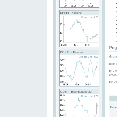
RHEIN - Koblenz
Peg
DONAU - Passau
Grund
über 
Ist Ja
ersche
Die Ze
ODER - Eisenhüttenstadt
Para