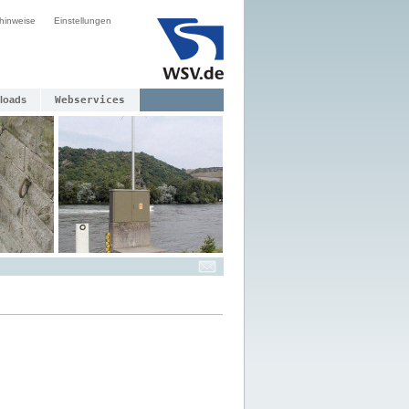
hinweise
Einstellungen
loads
Webservices