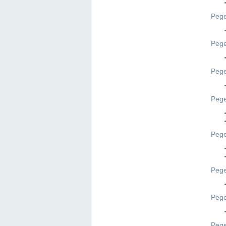
Pege
Pege
Peg
Pege
Pege
Pege
Pege
Peg