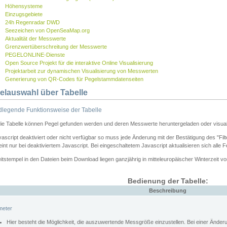
Höhensysteme
Einzugsgebiete
24h Regenradar DWD
Seezeichen von OpenSeaMap.org
Aktualität der Messwerte
Grenzwertüberschreitung der Messwerte
PEGELONLINE-Dienste
Open Source Projekt für die interaktive Online Visualisierung
Projektarbeit zur dynamischen Visualisierung von Messwerten
Generierung von QR-Codes für Pegelstammdatenseiten
elauswahl über Tabelle
legende Funktionsweise der Tabelle
die Tabelle können Pegel gefunden werden und deren Messwerte heruntergeladen oder visuali
vascript deaktiviert oder nicht verfügbar so muss jede Änderung mit der Bestätigung des "Filt
int nur bei deaktiviertem Javascript. Bei eingeschaltetem Javascript aktualisieren sich alle 
itstempel in den Dateien beim Download liegen ganzjährig in mitteleuropäischer Winterzeit vo
Bedienung der Tabelle:
Beschreibung
meter
Hier besteht die Möglichkeit, die auszuwertende Messgröße einzustellen. Bei einer Ände