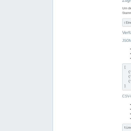
Zugr
Um di
Stamm
ℹ️ Ei
Verf
JSON
[

  {
  {
  {
]
CSV-
tim