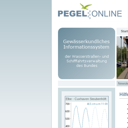
Start
Newsle
Hilf
Elbe - Cuxhaven Steubenhöft