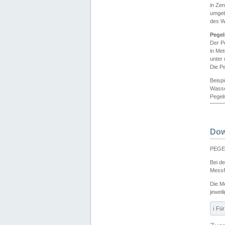
in Ze
umgeb
des W
Pegel
Der P
in Me
unter
Die Pe
Beisp
Wasse
Pegeln
Dow
PEGEL
Bei d
Messf
Die M
jeweil
ℹ️ F