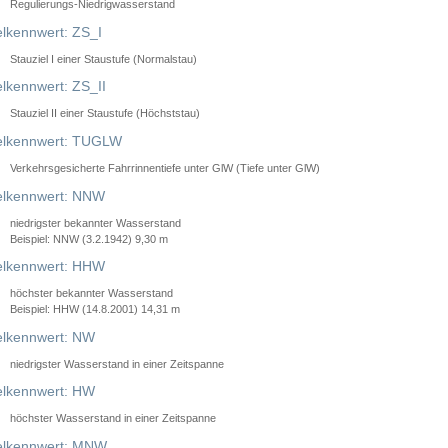
Regulierungs-Niedrigwasserstand
lkennwert: ZS_I
Stauziel I einer Staustufe (Normalstau)
lkennwert: ZS_II
Stauziel II einer Staustufe (Höchststau)
elkennwert: TUGLW
Verkehrsgesicherte Fahrrinnentiefe unter GlW (Tiefe unter GlW)
lkennwert: NNW
niedrigster bekannter Wasserstand
Beispiel: NNW (3.2.1942) 9,30 m
lkennwert: HHW
höchster bekannter Wasserstand
Beispiel: HHW (14.8.2001) 14,31 m
lkennwert: NW
niedrigster Wasserstand in einer Zeitspanne
lkennwert: HW
höchster Wasserstand in einer Zeitspanne
elkennwert: MNW