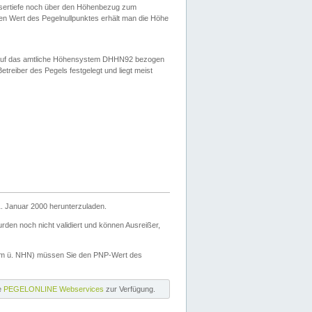
ssertiefe noch über den Höhenbezug zum
en Wert des Pegelnullpunktes erhält man die Höhe
d auf das amtliche Höhensystem DHHN92 bezogen
reiber des Pegels festgelegt und liegt meist
. Januar 2000 herunterzuladen.
den noch nicht validiert und können Ausreißer,
(m ü. NHN) müssen Sie den PNP-Wert des
ie
PEGELONLINE Webservices
zur Verfügung.