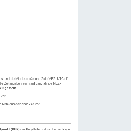
ies sind die Mitteleuropäische Zeit (MEZ, UTC+1)
ie Zeitangaben auch auf ganzjährige MEZ-
ingestellt.
 vor.
 Mitteleuropäischer Zeit vor.
lpunkt (PNP)
der Pegellatte und wird in der Regel