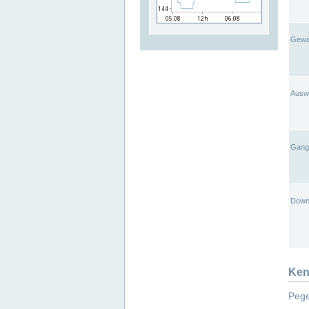
Gewä
Ausw
Gangl
Down
Ken
Pege