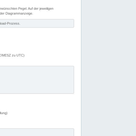
wünschten Pegel. Auf der jeweiligen
 der Diagrammanzeige.
load-Prozess.
MEZ/MESZ zu UTC)
lung)