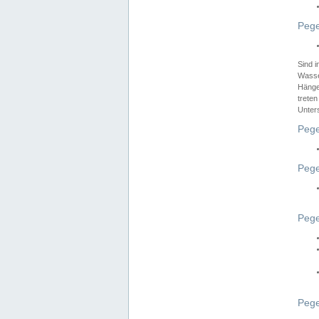
Pege
Sind 
Wasser
Hänge
treten
Unter
Pege
Pege
Pege
Pege