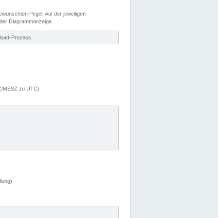
wünschten Pegel. Auf der jeweiligen
 der Diagrammanzeige.
load-Prozess.
MEZ/MESZ zu UTC)
lung)