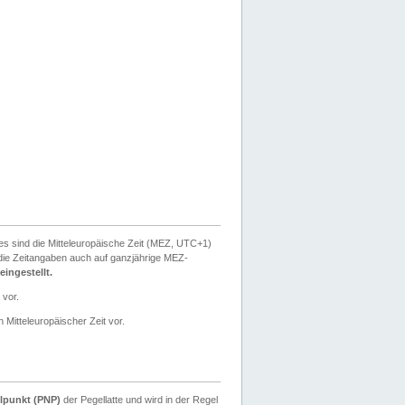
ies sind die Mitteleuropäische Zeit (MEZ, UTC+1)
ie Zeitangaben auch auf ganzjährige MEZ-
ingestellt.
 vor.
 Mitteleuropäischer Zeit vor.
lpunkt (PNP)
der Pegellatte und wird in der Regel