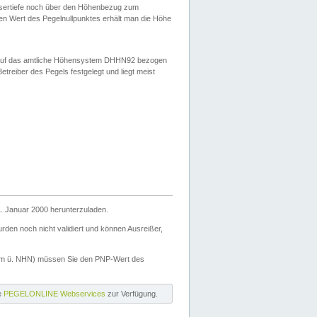
ssertiefe noch über den Höhenbezug zum
en Wert des Pegelnullpunktes erhält man die Höhe
d auf das amtliche Höhensystem DHHN92 bezogen
reiber des Pegels festgelegt und liegt meist
. Januar 2000 herunterzuladen.
den noch nicht validiert und können Ausreißer,
(m ü. NHN) müssen Sie den PNP-Wert des
ie
PEGELONLINE Webservices
zur Verfügung.