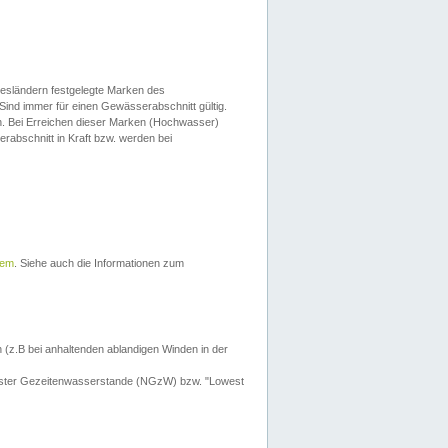
esländern festgelegte Marken des
Sind immer für einen Gewässerabschnitt gültig.
. Bei Erreichen dieser Marken (Hochwasser)
erabschnitt in Kraft bzw. werden bei
tem
. Siehe auch die Informationen zum
 (z.B bei anhaltenden ablandigen Winden in der
drigster Gezeitenwasserstande (NGzW) bzw. "Lowest