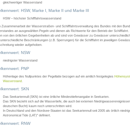
gleichwertiger Wasserstand
lkennwert: HSW, Marke I, Marke II und Marke III
HSW – höchster Schifffahrtswasserstand
in Zusammenarbeit der Wasserstraßen- und Schifffahrtsverwaltung des Bundes mit den Bund
standes an ausgewählten Pegeln und dienen als Richtwerte für den Betrieb der Schifffahrt. 
n von den örtlichen Gegebenheiten ab und sind von Gewässer zu Gewässer unterschiedlich
 unterschiedliche Beschränkungen (z.B. Sperrungen) für die Schifffahrt im jeweiligen Gewäss
schreitung wieder aufgehoben.
lkennwert: NSW
niedrigster Wasserstand
lkennwert: PNP
Höhenlage des Nullpunktes der Pegellatte bezogen auf ein amtlich festgelegtes
Höhensys
Wasserstand
.
lkennwert: SKN
Das Seekartennull (SKN) ist eine örtliche Mindesttiefenangabe in Seekarten.
Das SKN bezieht sich auf die Wassertiefe, die auch bei extemen Niedrigwasserereignissen
deutschen Bucht) kaum noch unterschritten wird.
In Deutschland und den Nordsee-Staaten ist das Seekartennull seit 2005 als örtlich nie
Astronomical Tide (LAT)" definiert.
lkennwert: RNW