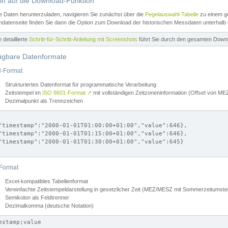
iff auf die Download-Funktion
e Daten herunterzuladen, navigieren Sie zunächst über die
Pegelauswahl-Tabelle
zu einem ge
datenseite finden Sie dann die Option zum Download der historischen Messdaten unterhalb
ne detaillierte
Schritt-für-Schritt-Anleitung mit Screenshots
führt Sie durch den gesamten Down
ügbare Datenformate
-Format
Strukturiertes Datenformat für programmatische Verarbeitung
Zeitstempel im
ISO 8601-Format
↗
mit vollständigen Zeitzoneninformation (Offset von 
Dezimalpunkt als Trennzeichen
"timestamp":"2000-01-01T01:00:00+01:00","value":646},

"timestamp":"2000-01-01T01:15:00+01:00","value":646},

"timestamp":"2000-01-01T01:30:00+01:00","value":645}

Format
Excel-kompatibles Tabellenformat
Vereinfachte Zeitstempeldarstellung in gesetzlicher Zeit (MEZ/MESZ mit Sommerzeitumstel
Semikolon als Feldtrenner
Dezimalkomma (deutsche Notation)
estamp;value
