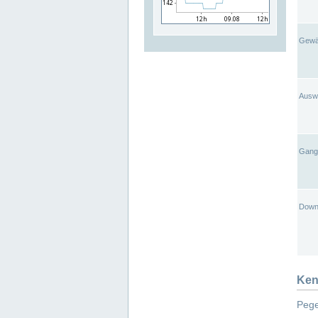
Gewä
Ausw
Gangl
Down
Ken
Pege