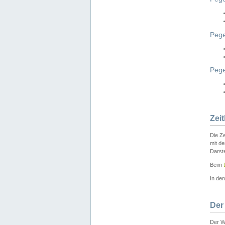
Pege
Peg
Zei
Die Ze
mit d
Darst
Beim
In de
Der
Der W