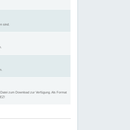
n sind.
n.
n.
p Datei zum Download zur Verfügung. Als Format
MEZ!