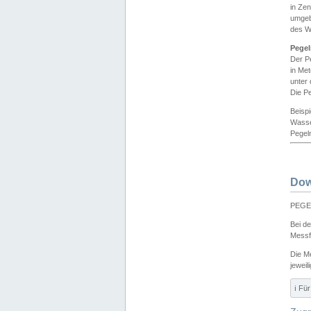
in Ze
umgeb
des W
Pegel
Der P
in Me
unter
Die Pe
Beisp
Wasse
Pegeln
Dow
PEGEL
Bei d
Messf
Die M
jeweil
ℹ️ F