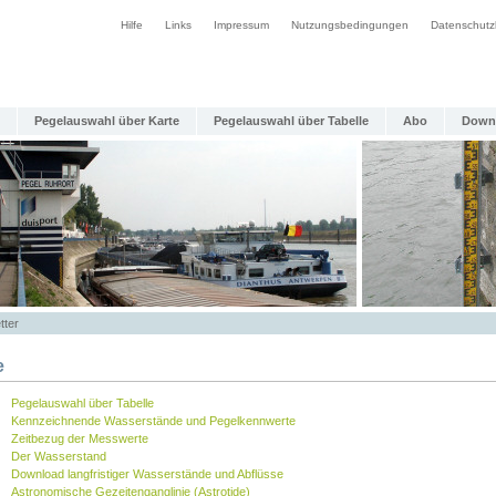
Hilfe
Links
Impressum
Nutzungsbedingungen
Datenschutz
Pegelauswahl über Karte
Pegelauswahl über Tabelle
Abo
Down
tter
e
Pegelauswahl über Tabelle
Kennzeichnende Wasserstände und Pegelkennwerte
Zeitbezug der Messwerte
Der Wasserstand
Download langfristiger Wasserstände und Abflüsse
Astronomische Gezeitenganglinie (Astrotide)