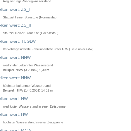
Regulierungs-Niedrigwasserstand
lkennwert: ZS_I
Stauziel I einer Staustufe (Normalstau)
lkennwert: ZS_II
Stauziel II einer Staustufe (Höchststau)
elkennwert: TUGLW
Verkehrsgesicherte Fahrrinnentiefe unter GlW (Tiefe unter GlW)
lkennwert: NNW
niedrigster bekannter Wasserstand
Beispiel: NNW (3.2.1942) 9,30 m
lkennwert: HHW
höchster bekannter Wasserstand
Beispiel: HHW (14.8.2001) 14,31 m
lkennwert: NW
niedrigster Wasserstand in einer Zeitspanne
lkennwert: HW
höchster Wasserstand in einer Zeitspanne
elkennwert: MNW