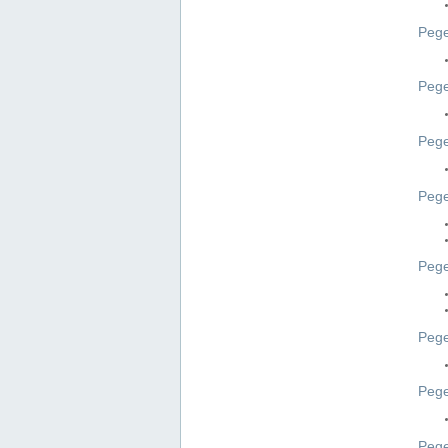
Pege
Pege
Peg
Pege
Pege
Pege
Pege
Peg