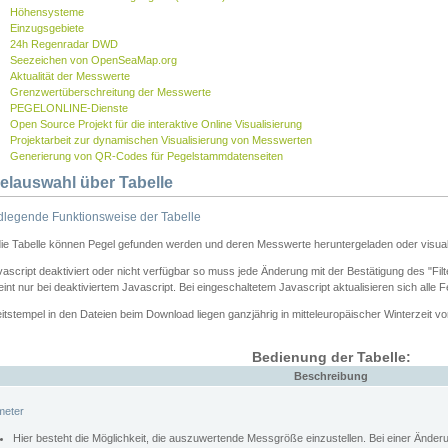
Höhensysteme
Einzugsgebiete
24h Regenradar DWD
Seezeichen von OpenSeaMap.org
Aktualität der Messwerte
Grenzwertüberschreitung der Messwerte
PEGELONLINE-Dienste
Open Source Projekt für die interaktive Online Visualisierung
Projektarbeit zur dynamischen Visualisierung von Messwerten
Generierung von QR-Codes für Pegelstammdatenseiten
elauswahl über Tabelle
legende Funktionsweise der Tabelle
die Tabelle können Pegel gefunden werden und deren Messwerte heruntergeladen oder visuali
vascript deaktiviert oder nicht verfügbar so muss jede Änderung mit der Bestätigung des "Filt
int nur bei deaktiviertem Javascript. Bei eingeschaltetem Javascript aktualisieren sich alle 
itstempel in den Dateien beim Download liegen ganzjährig in mitteleuropäischer Winterzeit vo
Bedienung der Tabelle:
Beschreibung
meter
Hier besteht die Möglichkeit, die auszuwertende Messgröße einzustellen. Bei einer Ände