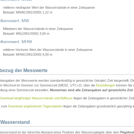
mittlerer niedrigster Wert der Wasserstände in einer Zeitspanne
Beispiel: MNW(1991/2000) 1,22 m
lkennwert: MW
Mittelwert der Wasserstände in einer Zeitspanne
Beispiel: MN(1991/2000) 3,00 m
elkennwert: MHW
mittlerer höchster Wert der Wasserstände in einer Zeitspanne
Beispiel: MHW(1991/2000) 6,00 m
tbezug der Messwerte
itangaben der Messwerte werden standardmäßig in gesetzlicher (lokaler) Zeit dargestellt. D
em Wechsel im Sommer zur Sommerzeit (MESZ, UTC+2). über die
Einstellungen
können Sie d
ellung ohne Sommerzeit einstellen.
Momentan sind alle Zeitangaben auf gesetzliche Zeit e
Download langfristiger Wasserstände und Abflüsse
liegen die Zeitangaben in gesetzlicher Zeit
n zum
Download angebotenen Tagesdateien
liegen die Zeitangaben grundsätzlich ganzjährig in
 Wasserstand
asserstand ist der lotrechte Abstand eines Punktes des Wasserspiegels über dem
Pegelnul