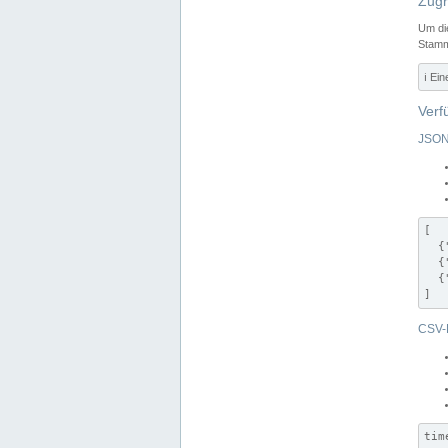
Zugr
Um di
Stamm
ℹ️ Ei
Verf
JSON
[

  {
  {
  {
]
CSV-
tim