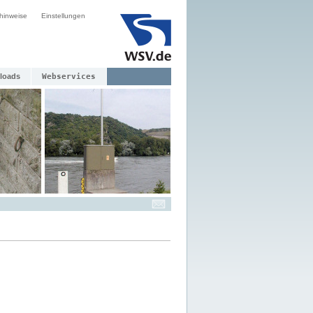
hinweise
Einstellungen
loads
Webservices