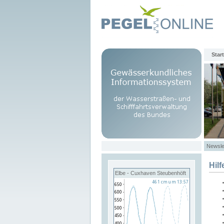
Start
Newsle
Hilf
Elbe - Cuxhaven Steubenhöft