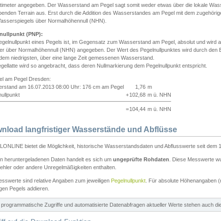
ntimeter angegeben. Der Wasserstand am Pegel sagt somit weder etwas über die lokale Wa
enden Terrain aus. Erst durch die Addition des Wasserstandes am Pegel mit dem zugehörig
asserspiegels über Normalhöhennull (NHN).
nullpunkt (PNP):
egelnullpunkt eines Pegels ist, im Gegensatz zum Wasserstand am Pegel, absolut und wir
ter über Normalhöhennull (NHN) angegeben. Der Wert des Pegelnullpunktes wird durch den Bet
 dem niedrigsten, über eine lange Zeit gemessenen Wasserstand.
gellatte wird so angebracht, dass deren Nullmarkierung dem Pegelnullpunkt entspricht.
iel am Pegel Dresden:
rstand am 16.07.2013 08:00 Uhr: 176 cm am Pegel
1,76
m
ullpunkt
+
102,68
m ü. NHN
=
104,44
m ü. NHN
nload langfristiger Wasserstände und Abflüsse
ONLINE bietet die Möglichkeit, historische Wasserstandsdaten und Abflusswerte seit dem 1
en heruntergeladenen Daten handelt es sich um
ungeprüfte Rohdaten
. Diese Messwerte wur
ehler oder andere Unregelmäßigkeiten enthalten.
esswerte sind relative Angaben zum jeweiligen
Pegelnullpunkt
. Für absolute Höhenangaben 
igen Pegels addieren.
ür programmatische Zugriffe und automatisierte Datenabfragen aktueller Werte stehen auch d