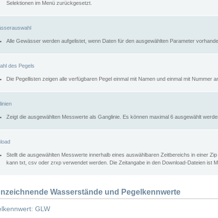
Selektionen im Menü zurückgesetzt.
sserauswahl
Alle Gewässer werden aufgelistet, wenn Daten für den ausgewählten Parameter vorhande
ahl des Pegels
Die Pegellisten zeigen alle verfügbaren Pegel einmal mit Namen und einmal mit Nummer a
inien
Zeigt die ausgewählten Messwerte als Ganglinie. Es können maximal 6 ausgewählt werde
load
Stellt die ausgewählten Messwerte innerhalb eines auswählbaren Zeitbereichs in einer Zi
kann txt, csv oder zrxp verwendet werden. Die Zeitangabe in den Download-Dateien ist 
nzeichnende Wasserstände und Pegelkennwerte
lkennwert: GLW