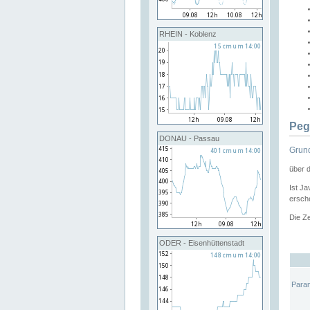
RHEIN - Koblenz
Peg
DONAU - Passau
Grund
über 
Ist Ja
ersche
Die Ze
ODER - Eisenhüttenstadt
Para