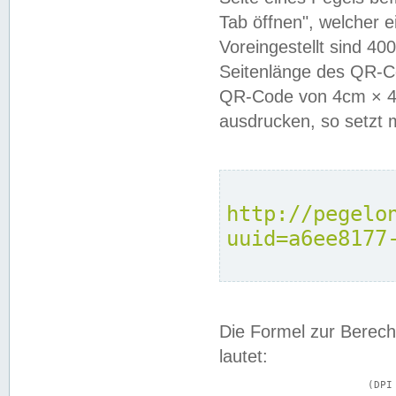
Tab öffnen", welcher 
Voreingestellt sind 4
Seitenlänge des QR-C
QR-Code von 4cm × 4c
ausdrucken, so setzt 
http://pegelo
uuid=a6ee8177
Die Formel zur Berech
lautet:
			(DPI × Druckkantenlänge in cm) ÷ 2,54 = Kantenlänge in Pixel
