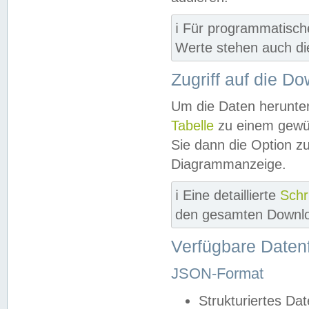
ℹ️ Für programmatisch
Werte stehen auch d
Zugriff auf die D
Um die Daten herunter
Tabelle
zu einem gewün
Sie dann die Option z
Diagrammanzeige.
ℹ️ Eine detaillierte
Schr
den gesamten Downlo
Verfügbare Daten
JSON-Format
Strukturiertes Da