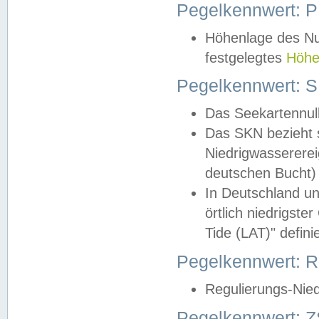
Pegelkennwert: 
Höhenlage des Nul
festgelegtes
Höhe
Pegelkennwert: 
Das Seekartennull
Das SKN bezieht s
Niedrigwassererei
deutschen Bucht) 
In Deutschland un
örtlich niedrigst
Tide (LAT)" definie
Pegelkennwert:
Regulierungs-Nie
Pegelkennwert: Z