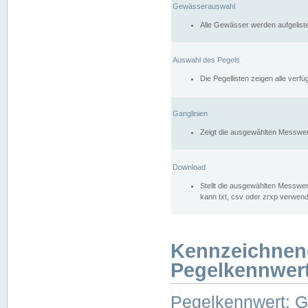
Gewässerauswahl
Alle Gewässer werden aufgelist
Auswahl des Pegels
Die Pegellisten zeigen alle ver
Ganglinien
Zeigt die ausgewählten Messwer
Download
Stellt die ausgewählten Messwer
kann txt, csv oder zrxp verwen
Kennzeichnen
Pegelkennwer
Pegelkennwert: 