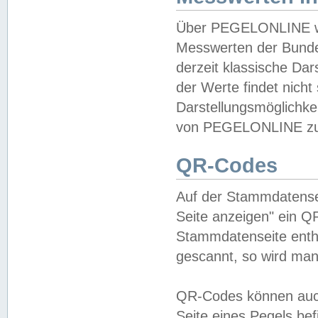
Über PEGELONLINE wer
Messwerten der Bundes
derzeit klassische Da
der Werte findet nicht 
Darstellungsmöglichkei
von PEGELONLINE zu 
QR-Codes
Auf der Stammdatensei
Seite anzeigen" ein Q
Stammdatenseite enthä
gescannt, so wird man
QR-Codes können auc
Seite eines Pegels be