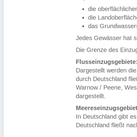
die oberflächlich
die Landoberfläc
das Grundwasser
Jedes Gewässer hat se
Die Grenze des Einzug
Flusseinzugsgebiete
Dargestellt werden die
durch Deutschland fli
Warnow / Peene, Weser
dargestellt.
Meereseinzugsgebiet
In Deutschland gibt 
Deutschland fließt n