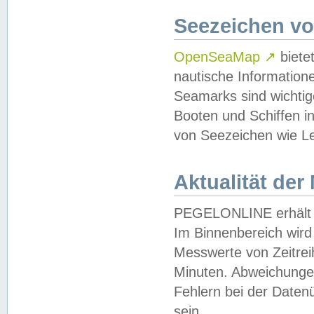
Seezeichen v
OpenSeaMap
↗
biete
nautische Information
Seamarks sind wichtig
Booten und Schiffen i
von Seezeichen wie Le
Aktualität der
PEGELONLINE erhält u
Im Binnenbereich wird 
Messwerte von Zeitreih
Minuten. Abweichungen
Fehlern bei der Daten
sein.