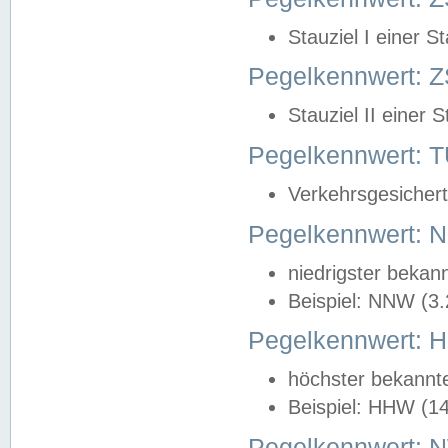
Stauziel I einer S
Pegelkennwert: Z
Stauziel II einer 
Pegelkennwert:
Verkehrsgesichert
Pegelkennwert:
niedrigster bekan
Beispiel: NNW (3
Pegelkennwert:
höchster bekannt
Beispiel: HHW (1
Pegelkennwert: 