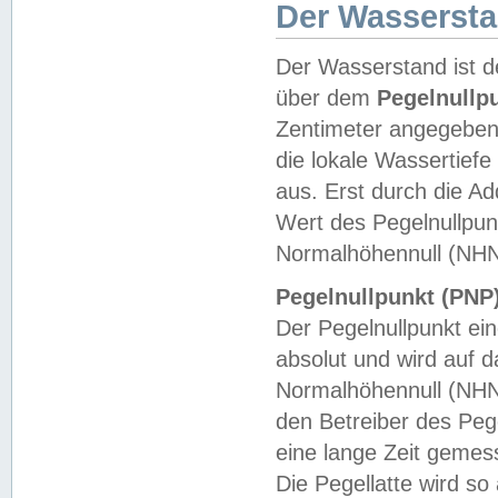
Der Wasserst
Der Wasserstand ist d
über dem
Pegelnullp
Zentimeter angegeben
die lokale Wassertie
aus. Erst durch die A
Wert des Pegelnullpun
Normalhöhennull (NHN
Pegelnullpunkt (PNP)
Der Pegelnullpunkt ei
absolut und wird auf
Normalhöhennull (NHN
den Betreiber des Pege
eine lange Zeit geme
Die Pegellatte wird s