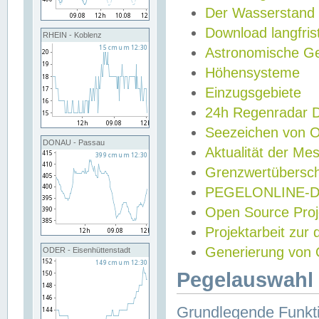
Der Wasserstand
Download langfris
RHEIN - Koblenz
Astronomische Gez
Höhensysteme
Einzugsgebiete
24h Regenradar
Seezeichen von 
DONAU - Passau
Aktualität der Me
Grenzwertübersch
PEGELONLINE-Di
Open Source Projek
Projektarbeit zur
Generierung von 
ODER - Eisenhüttenstadt
Pegelauswahl 
Grundlegende Funkti