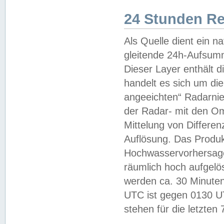
24 Stunden R
Als Quelle dient ein n
gleitende 24h-Aufsum
Dieser Layer enthält
handelt es sich um di
angeeichten“ Radarnie
der Radar- mit den O
Mittelung von Differe
Auflösung. Das Produk
Hochwasservorhersagez
räumlich hoch aufgelö
werden ca. 30 Minuten
UTC ist gegen 0130 UTC
stehen für die letzten