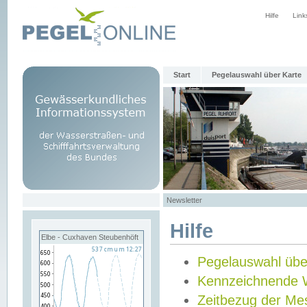
Hilfe
Link
Start
Pegelauswahl über Karte
Newsletter
Hilfe
Elbe - Cuxhaven Steubenhöft
Pegelauswahl übe
Kennzeichnende 
Zeitbezug der Me