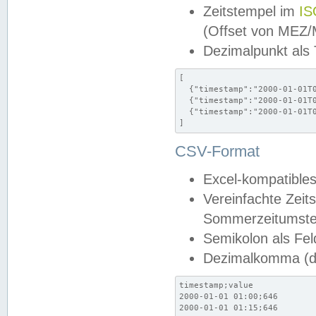
Zeitstempel im
IS
(Offset von MEZ
Dezimalpunkt als
[

  {"timestamp":"2000-01-01T0
  {"timestamp":"2000-01-01T0
  {"timestamp":"2000-01-01T0
]
CSV-Format
Excel-kompatibles
Vereinfachte Zeit
Sommerzeitumstel
Semikolon als Fel
Dezimalkomma (de
timestamp;value

2000-01-01 01:00;646

2000-01-01 01:15;646
