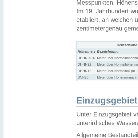
Messpunkten. Höhensy
Im 19. Jahrhundert wu
etabliert, an welchen 
zentimetergenau gem
Deutschland
Höhennetz
Bezeichnung
DHHN2016
Meter über Normalhöhennul
DHHN92
Meter über Normalhöhennul
DHHN12
Meter über Normalnull (m. 
SNN76
Meter über Höhennormal (m
Einzugsgebiet
Unter Einzugsgebiet v
unterirdisches Wasser
Allgemeine Bestandtei