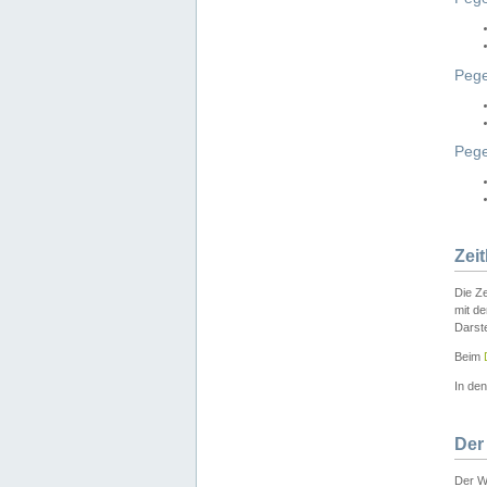
Pege
Peg
Zei
Die Ze
mit d
Darst
Beim
In de
Der
Der W