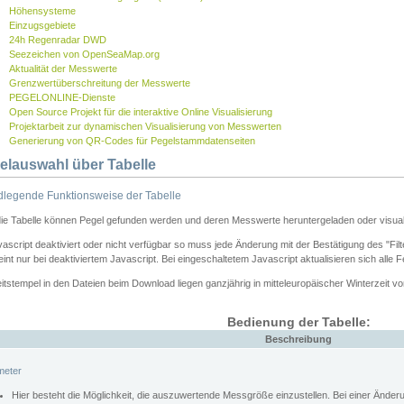
Höhensysteme
Einzugsgebiete
24h Regenradar DWD
Seezeichen von OpenSeaMap.org
Aktualität der Messwerte
Grenzwertüberschreitung der Messwerte
PEGELONLINE-Dienste
Open Source Projekt für die interaktive Online Visualisierung
Projektarbeit zur dynamischen Visualisierung von Messwerten
Generierung von QR-Codes für Pegelstammdatenseiten
elauswahl über Tabelle
legende Funktionsweise der Tabelle
die Tabelle können Pegel gefunden werden und deren Messwerte heruntergeladen oder visuali
vascript deaktiviert oder nicht verfügbar so muss jede Änderung mit der Bestätigung des "Filt
int nur bei deaktiviertem Javascript. Bei eingeschaltetem Javascript aktualisieren sich alle 
itstempel in den Dateien beim Download liegen ganzjährig in mitteleuropäischer Winterzeit vo
Bedienung der Tabelle:
Beschreibung
meter
Hier besteht die Möglichkeit, die auszuwertende Messgröße einzustellen. Bei einer Ände