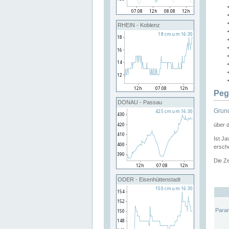
RHEIN - Koblenz
Peg
DONAU - Passau
Grund
über 
Ist Ja
ersche
Die Ze
ODER - Eisenhüttenstadt
Para