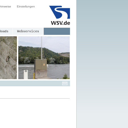
hinweise
Einstellungen
loads
Webservices