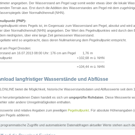
ntimeter angegeben. Der Wasserstand am Pegel sagt somit weder etwas über die lokale Wa
enden Terrain aus. Erst durch die Addition des Wasserstandes am Pegel mit dem zugehörig
asserspiegels über Normalhöhennull (NHN).
nullpunkt (PNP):
egelnullpunkt eines Pegels ist, im Gegensatz zum Wasserstand am Pegel, absolut und wir
ter über Normalhöhennull (NHN) angegeben. Der Wert des Pegelnullpunktes wird durch den Bet
 dem niedrigsten, über eine lange Zeit gemessenen Wasserstand.
gellatte wird so angebracht, dass deren Nullmarkierung dem Pegelnullpunkt entspricht.
iel am Pegel Dresden:
rstand am 16.07.2013 08:00 Uhr: 176 cm am Pegel
1,76
m
ullpunkt
+
102,68
m ü. NHN
=
104,44
m ü. NHN
nload langfristiger Wasserstände und Abflüsse
ONLINE bietet die Möglichkeit, historische Wasserstandsdaten und Abflusswerte seit dem 1
en heruntergeladenen Daten handelt es sich um
ungeprüfte Rohdaten
. Diese Messwerte wur
ehler oder andere Unregelmäßigkeiten enthalten.
esswerte sind relative Angaben zum jeweiligen
Pegelnullpunkt
. Für absolute Höhenangaben 
igen Pegels addieren.
ür programmatische Zugriffe und automatisierte Datenabfragen aktueller Werte stehen auch d