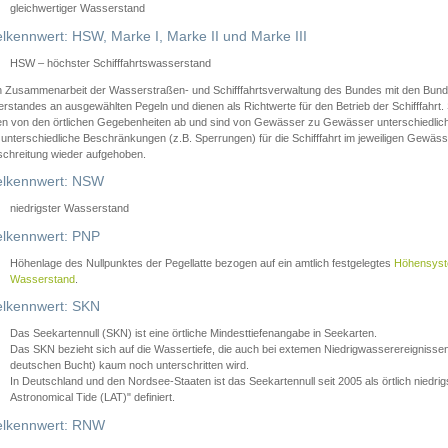
gleichwertiger Wasserstand
lkennwert: HSW, Marke I, Marke II und Marke III
HSW – höchster Schifffahrtswasserstand
in Zusammenarbeit der Wasserstraßen- und Schifffahrtsverwaltung des Bundes mit den Bund
standes an ausgewählten Pegeln und dienen als Richtwerte für den Betrieb der Schifffahrt. 
n von den örtlichen Gegebenheiten ab und sind von Gewässer zu Gewässer unterschiedlich
 unterschiedliche Beschränkungen (z.B. Sperrungen) für die Schifffahrt im jeweiligen Gewäss
schreitung wieder aufgehoben.
lkennwert: NSW
niedrigster Wasserstand
lkennwert: PNP
Höhenlage des Nullpunktes der Pegellatte bezogen auf ein amtlich festgelegtes
Höhensys
Wasserstand
.
lkennwert: SKN
Das Seekartennull (SKN) ist eine örtliche Mindesttiefenangabe in Seekarten.
Das SKN bezieht sich auf die Wassertiefe, die auch bei extemen Niedrigwasserereignissen
deutschen Bucht) kaum noch unterschritten wird.
In Deutschland und den Nordsee-Staaten ist das Seekartennull seit 2005 als örtlich nie
Astronomical Tide (LAT)" definiert.
lkennwert: RNW