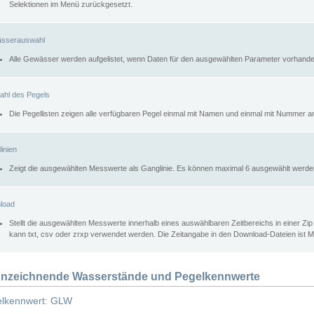
Selektionen im Menü zurückgesetzt.
sserauswahl
Alle Gewässer werden aufgelistet, wenn Daten für den ausgewählten Parameter vorhande
ahl des Pegels
Die Pegellisten zeigen alle verfügbaren Pegel einmal mit Namen und einmal mit Nummer a
inien
Zeigt die ausgewählten Messwerte als Ganglinie. Es können maximal 6 ausgewählt werde
load
Stellt die ausgewählten Messwerte innerhalb eines auswählbaren Zeitbereichs in einer Zi
kann txt, csv oder zrxp verwendet werden. Die Zeitangabe in den Download-Dateien ist 
nzeichnende Wasserstände und Pegelkennwerte
lkennwert: GLW