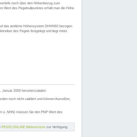
ssertiefe noch über den Höhenbezug zum
en Wert des Pegelnullpunktes erhält man die Höhe
d auf das amtliche Höhensystem DHHN92 bezogen
reiber des Pegels festgelegt und liegt meist
. Januar 2000 herunterzuladen.
den noch nicht validiert und können Ausreißer,
(m ü. NHN) müssen Sie den PNP-Wert des
ie
PEGELONLINE Webservices
zur Verfügung.