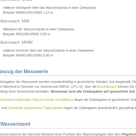
mittlerer niedrigster Wert der Wasserstände in einer Zeitspanne
Beispiel: MNW(1991/2000) 1,22 m
lkennwert: MW
Mittelwert der Wasserstände in einer Zeitspanne
Beispiel: MN(1991/2000) 3,00 m
elkennwert: MHW
mittlerer höchster Wert der Wasserstände in einer Zeitspanne
Beispiel: MHW(1991/2000) 6,00 m
tbezug der Messwerte
itangaben der Messwerte werden standardmäßig in gesetzlicher (lokaler) Zeit dargestellt. D
em Wechsel im Sommer zur Sommerzeit (MESZ, UTC+2). über die
Einstellungen
können Sie d
ellung ohne Sommerzeit einstellen.
Momentan sind alle Zeitangaben auf gesetzliche Zeit e
Download langfristiger Wasserstände und Abflüsse
liegen die Zeitangaben in gesetzlicher Zeit
n zum
Download angebotenen Tagesdateien
liegen die Zeitangaben grundsätzlich ganzjährig in
 Wasserstand
asserstand ist der lotrechte Abstand eines Punktes des Wasserspiegels über dem
Pegelnul