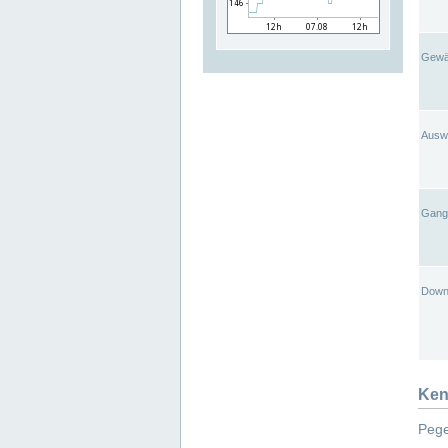
Gewä
Ausw
Gangl
Down
Ken
Pege