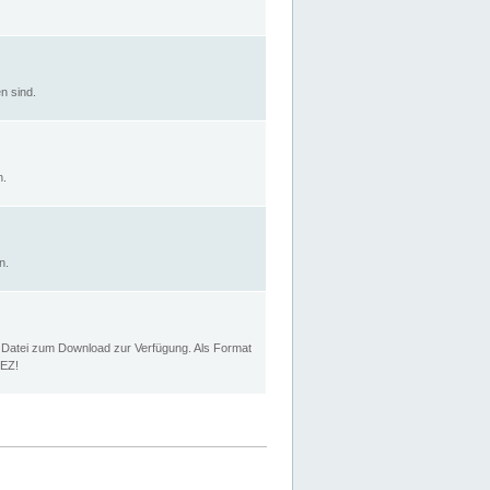
n sind.
n.
n.
p Datei zum Download zur Verfügung. Als Format
MEZ!