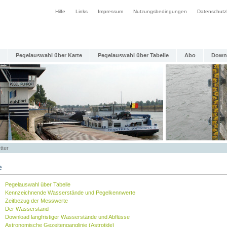
Hilfe
Links
Impressum
Nutzungsbedingungen
Datenschutz
Pegelauswahl über Karte
Pegelauswahl über Tabelle
Abo
Down
tter
e
Pegelauswahl über Tabelle
Kennzeichnende Wasserstände und Pegelkennwerte
Zeitbezug der Messwerte
Der Wasserstand
Download langfristiger Wasserstände und Abflüsse
Astronomische Gezeitenganglinie (Astrotide)