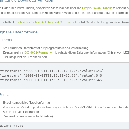
iff auf die Download-Funktion
e Daten herunterzuladen, navigieren Sie zunächst über die
Pegelauswahl-Tabelle
zu einem ge
datenseite finden Sie dann die Option zum Download der historischen Messdaten unterhalb
ne detaillierte
Schritt-für-Schritt-Anleitung mit Screenshots
führt Sie durch den gesamten Down
ügbare Datenformate
-Format
Strukturiertes Datenformat für programmatische Verarbeitung
Zeitstempel im
ISO 8601-Format
↗
mit vollständigen Zeitzoneninformation (Offset von 
Dezimalpunkt als Trennzeichen
"timestamp":"2000-01-01T01:00:00+01:00","value":646},

"timestamp":"2000-01-01T01:15:00+01:00","value":646},

"timestamp":"2000-01-01T01:30:00+01:00","value":645}

Format
Excel-kompatibles Tabellenformat
Vereinfachte Zeitstempeldarstellung in gesetzlicher Zeit (MEZ/MESZ mit Sommerzeitumstel
Semikolon als Feldtrenner
Dezimalkomma (deutsche Notation)
estamp;value
