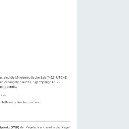
ies sind die Mitteleuropäische Zeit (MEZ, UTC+1)
ie Zeitangaben auch auf ganzjährige MEZ-
ingestellt.
 vor.
 Mitteleuropäischer Zeit vor.
lpunkt (PNP)
der Pegellatte und wird in der Regel