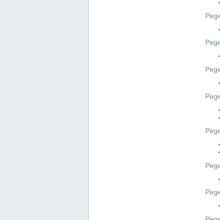
Pege
Pege
Peg
Pege
Pege
Pege
Pege
Peg