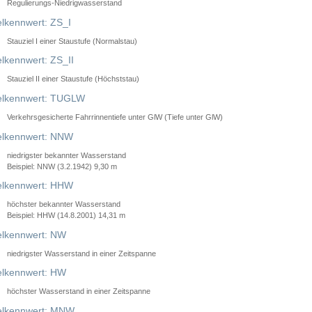
Regulierungs-Niedrigwasserstand
lkennwert: ZS_I
Stauziel I einer Staustufe (Normalstau)
lkennwert: ZS_II
Stauziel II einer Staustufe (Höchststau)
elkennwert: TUGLW
Verkehrsgesicherte Fahrrinnentiefe unter GlW (Tiefe unter GlW)
lkennwert: NNW
niedrigster bekannter Wasserstand
Beispiel: NNW (3.2.1942) 9,30 m
lkennwert: HHW
höchster bekannter Wasserstand
Beispiel: HHW (14.8.2001) 14,31 m
lkennwert: NW
niedrigster Wasserstand in einer Zeitspanne
lkennwert: HW
höchster Wasserstand in einer Zeitspanne
elkennwert: MNW