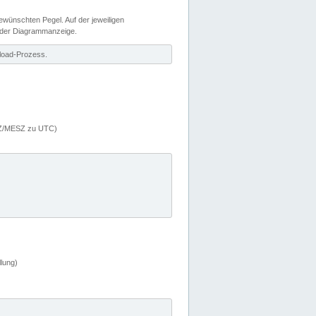
wünschten Pegel. Auf der jeweiligen
 der Diagrammanzeige.
load-Prozess.
MEZ/MESZ zu UTC)
lung)