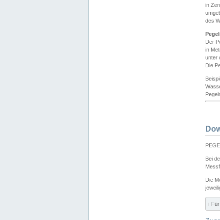
in Ze
umgeb
des W
Pegel
Der P
in Me
unter
Die Pe
Beisp
Wasse
Pegeln
Dow
PEGEL
Bei d
Messf
Die M
jeweil
ℹ️ F