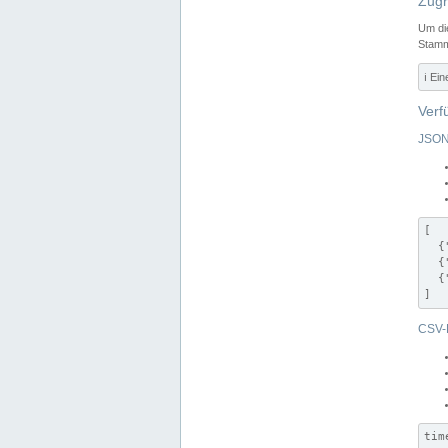
Zugr
Um di
Stamm
ℹ️ Ei
Verf
JSON
[

  {
  {
  {
]
CSV-
tim