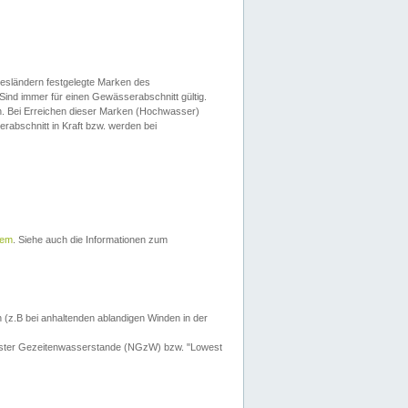
esländern festgelegte Marken des
Sind immer für einen Gewässerabschnitt gültig.
. Bei Erreichen dieser Marken (Hochwasser)
erabschnitt in Kraft bzw. werden bei
tem
. Siehe auch die Informationen zum
 (z.B bei anhaltenden ablandigen Winden in der
drigster Gezeitenwasserstande (NGzW) bzw. "Lowest