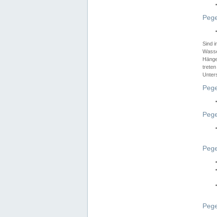
Pege
Sind 
Wasser
Hänge
treten
Unter
Pege
Pege
Pege
Pege