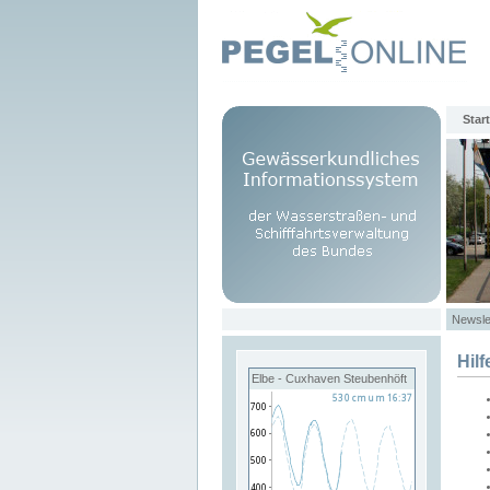
Start
Newsle
Hilf
Elbe - Cuxhaven Steubenhöft