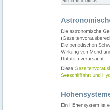
2000-01-01 01:30;645
Astronomische
Die astronomische Gez
(Gezeitenvorausberec
Die periodischen Schw
Wirkung von Mond und
Rotation verursacht.
Diese
Gezeitenvorau
Seeschifffahrt und Hy
Höhensystem
Ein Höhensystem ist e