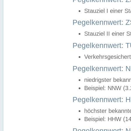
Stauziel I einer S
Pegelkennwert: Z
Stauziel II einer 
Pegelkennwert:
Verkehrsgesichert
Pegelkennwert:
niedrigster bekan
Beispiel: NNW (3
Pegelkennwert:
höchster bekannt
Beispiel: HHW (1
Pegelkennwert: 