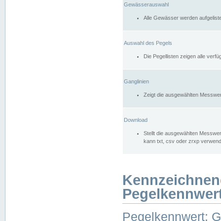
Gewässerauswahl
Alle Gewässer werden aufgelist
Auswahl des Pegels
Die Pegellisten zeigen alle ver
Ganglinien
Zeigt die ausgewählten Messwer
Download
Stellt die ausgewählten Messwer
kann txt, csv oder zrxp verwen
Kennzeichnen
Pegelkennwer
Pegelkennwert: 