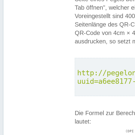
Tab öffnen", welcher 
Voreingestellt sind 4
Seitenlänge des QR-C
QR-Code von 4cm × 4c
ausdrucken, so setzt 
http://pegelo
uuid=a6ee8177
Die Formel zur Berech
lautet:
			(DPI × Druckkantenlänge in cm) ÷ 2,54 = Kantenlänge in Pixel
