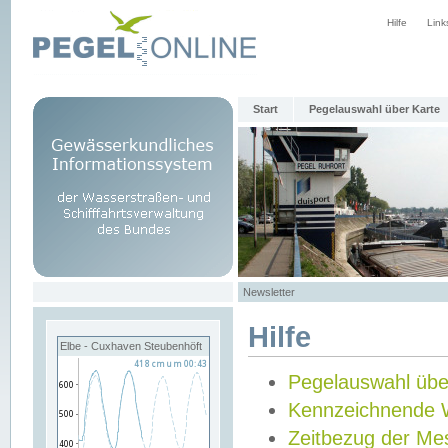
Hilfe
Link
Start
Pegelauswahl über Karte
Newsletter
Hilfe
Elbe - Cuxhaven Steubenhöft
Pegelauswahl übe
Kennzeichnende 
Zeitbezug der Me