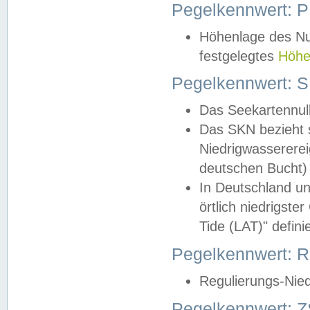
Pegelkennwert: 
Höhenlage des Nul
festgelegtes
Höhe
Pegelkennwert: 
Das Seekartennull
Das SKN bezieht s
Niedrigwassererei
deutschen Bucht) 
In Deutschland un
örtlich niedrigst
Tide (LAT)" definie
Pegelkennwert:
Regulierungs-Nie
Pegelkennwert: Z