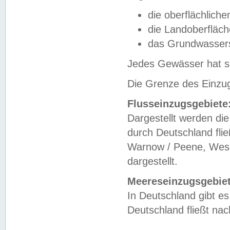
die oberflächlich
die Landoberfläc
das Grundwasser
Jedes Gewässer hat se
Die Grenze des Einzug
Flusseinzugsgebiete
Dargestellt werden die
durch Deutschland fli
Warnow / Peene, Weser
dargestellt.
Meereseinzugsgebiet
In Deutschland gibt 
Deutschland fließt n