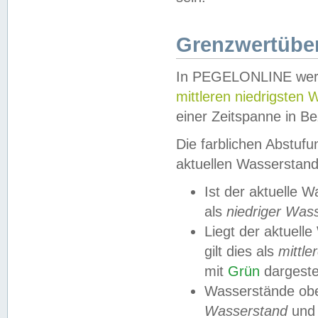
Grenzwertüber
In PEGELONLINE werde
mittleren niedrigsten
einer Zeitspanne in Be
Die farblichen Abstuf
aktuellen Wasserstand
Ist der aktuelle 
als
niedriger Was
Liegt der aktue
gilt dies als
mittle
mit
Grün
dargestel
Wasserstände obe
Wasserstand
und