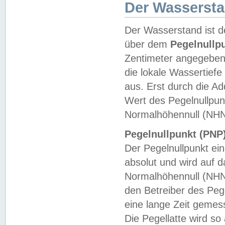
Der Wasserst
Der Wasserstand ist d
über dem
Pegelnullp
Zentimeter angegeben
die lokale Wassertie
aus. Erst durch die A
Wert des Pegelnullpun
Normalhöhennull (NHN
Pegelnullpunkt (PNP)
Der Pegelnullpunkt ei
absolut und wird auf
Normalhöhennull (NHN
den Betreiber des Pege
eine lange Zeit geme
Die Pegellatte wird s