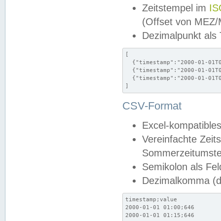
Zeitstempel im
IS
(Offset von MEZ
Dezimalpunkt als
[

  {"timestamp":"2000-01-01T0
  {"timestamp":"2000-01-01T0
  {"timestamp":"2000-01-01T0
]
CSV-Format
Excel-kompatibles
Vereinfachte Zeit
Sommerzeitumstel
Semikolon als Fel
Dezimalkomma (de
timestamp;value

2000-01-01 01:00;646

2000-01-01 01:15;646
