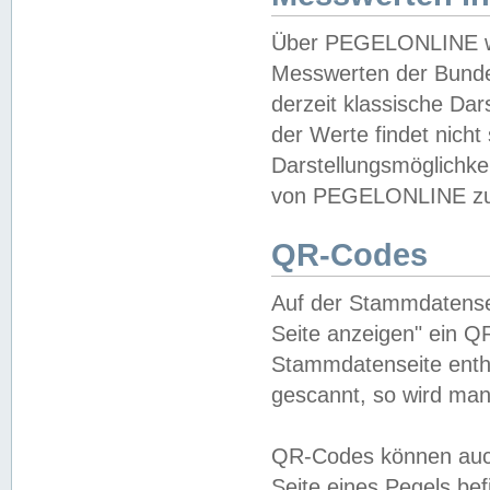
Über PEGELONLINE wer
Messwerten der Bundes
derzeit klassische Da
der Werte findet nicht 
Darstellungsmöglichkei
von PEGELONLINE zu 
QR-Codes
Auf der Stammdatensei
Seite anzeigen" ein Q
Stammdatenseite enthä
gescannt, so wird man
QR-Codes können auc
Seite eines Pegels be