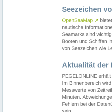
Seezeichen v
OpenSeaMap
↗
biete
nautische Information
Seamarks sind wichtig
Booten und Schiffen i
von Seezeichen wie Le
Aktualität der
PEGELONLINE erhält u
Im Binnenbereich wird 
Messwerte von Zeitreih
Minuten. Abweichungen
Fehlern bei der Daten
sein.