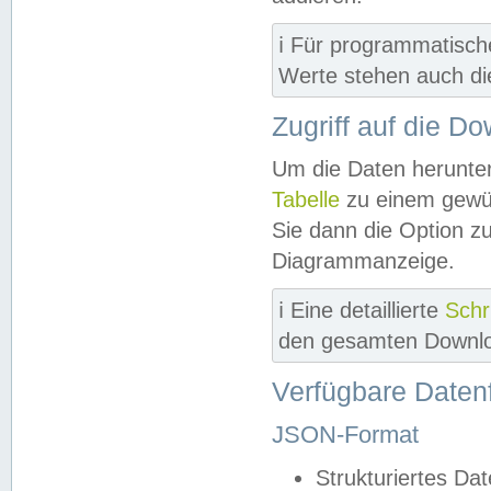
ℹ️ Für programmatisch
Werte stehen auch d
Zugriff auf die D
Um die Daten herunter
Tabelle
zu einem gewün
Sie dann die Option z
Diagrammanzeige.
ℹ️ Eine detaillierte
Schr
den gesamten Downlo
Verfügbare Daten
JSON-Format
Strukturiertes Da