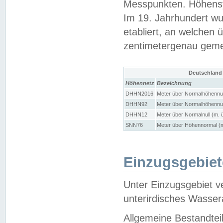
Messpunkten. Höhensy
Im 19. Jahrhundert wu
etabliert, an welchen 
zentimetergenau gem
Deutschland
Höhennetz
Bezeichnung
DHHN2016
Meter über Normalhöhennul
DHHN92
Meter über Normalhöhennul
DHHN12
Meter über Normalnull (m. 
SNN76
Meter über Höhennormal (m
Einzugsgebiet
Unter Einzugsgebiet v
unterirdisches Wasser
Allgemeine Bestandtei