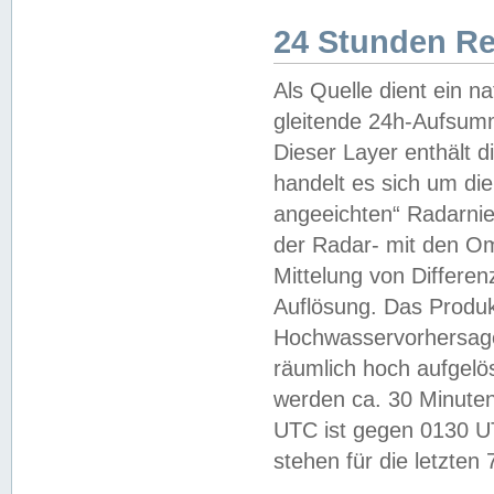
24 Stunden R
Als Quelle dient ein n
gleitende 24h-Aufsum
Dieser Layer enthält
handelt es sich um di
angeeichten“ Radarnie
der Radar- mit den O
Mittelung von Differe
Auflösung. Das Produk
Hochwasservorhersagez
räumlich hoch aufgelö
werden ca. 30 Minuten
UTC ist gegen 0130 UTC
stehen für die letzten