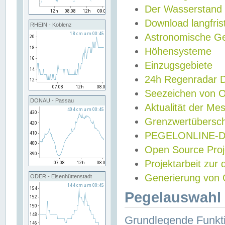
Der Wasserstand
Download langfris
RHEIN - Koblenz
Astronomische Gez
Höhensysteme
Einzugsgebiete
24h Regenradar
Seezeichen von 
DONAU - Passau
Aktualität der Me
Grenzwertübersch
PEGELONLINE-Di
Open Source Projek
Projektarbeit zur
Generierung von 
ODER - Eisenhüttenstadt
Pegelauswahl 
Grundlegende Funkti