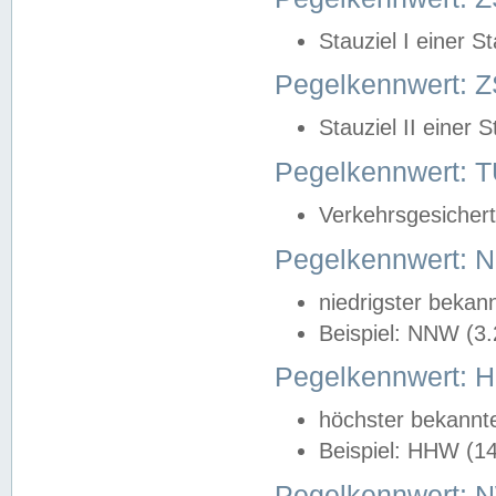
Stauziel I einer S
Pegelkennwert: Z
Stauziel II einer 
Pegelkennwert:
Verkehrsgesichert
Pegelkennwert:
niedrigster bekan
Beispiel: NNW (3
Pegelkennwert:
höchster bekannt
Beispiel: HHW (1
Pegelkennwert: 