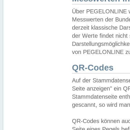
Über PEGELONLINE wer
Messwerten der Bundes
derzeit klassische Da
der Werte findet nicht 
Darstellungsmöglichkei
von PEGELONLINE zu 
QR-Codes
Auf der Stammdatensei
Seite anzeigen" ein Q
Stammdatenseite enthä
gescannt, so wird man
QR-Codes können auc
Seite eines Pegels be