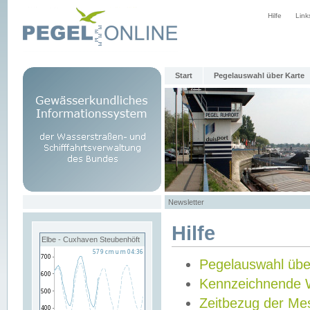
Hilfe
Link
Start
Pegelauswahl über Karte
Newsletter
Hilfe
Elbe - Cuxhaven Steubenhöft
Pegelauswahl übe
Kennzeichnende 
Zeitbezug der Me