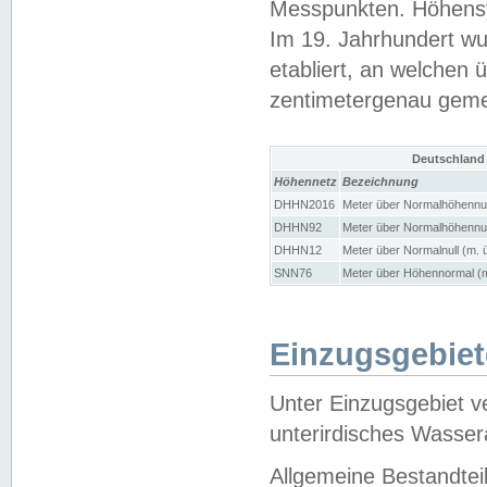
Messpunkten. Höhensy
Im 19. Jahrhundert wu
etabliert, an welchen 
zentimetergenau gem
Deutschland
Höhennetz
Bezeichnung
DHHN2016
Meter über Normalhöhennul
DHHN92
Meter über Normalhöhennul
DHHN12
Meter über Normalnull (m. 
SNN76
Meter über Höhennormal (m
Einzugsgebiet
Unter Einzugsgebiet v
unterirdisches Wasser
Allgemeine Bestandtei