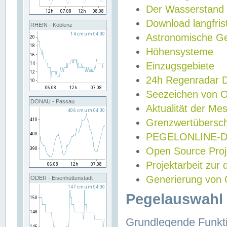
Der Wasserstand
Download langfris
RHEIN - Koblenz
Astronomische Gez
Höhensysteme
Einzugsgebiete
24h Regenradar
Seezeichen von 
DONAU - Passau
Aktualität der Me
Grenzwertübersch
PEGELONLINE-Di
Open Source Projek
Projektarbeit zur
Generierung von 
ODER - Eisenhüttenstadt
Pegelauswahl 
Grundlegende Funkti