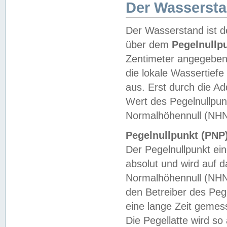
Der Wasserst
Der Wasserstand ist d
über dem
Pegelnullp
Zentimeter angegeben
die lokale Wassertie
aus. Erst durch die A
Wert des Pegelnullpun
Normalhöhennull (NHN
Pegelnullpunkt (PNP)
Der Pegelnullpunkt ei
absolut und wird auf
Normalhöhennull (NHN
den Betreiber des Pege
eine lange Zeit geme
Die Pegellatte wird s