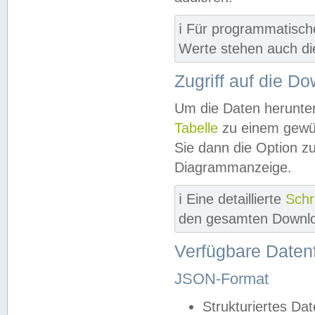
ℹ️ Für programmatisch
Werte stehen auch d
Zugriff auf die D
Um die Daten herunter
Tabelle
zu einem gewün
Sie dann die Option z
Diagrammanzeige.
ℹ️ Eine detaillierte
Schr
den gesamten Downlo
Verfügbare Daten
JSON-Format
Strukturiertes Da