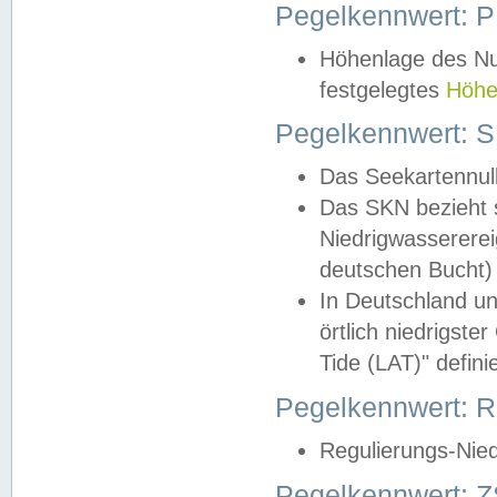
Pegelkennwert: 
Höhenlage des Nul
festgelegtes
Höhe
Pegelkennwert: 
Das Seekartennull
Das SKN bezieht s
Niedrigwassererei
deutschen Bucht) 
In Deutschland un
örtlich niedrigst
Tide (LAT)" definie
Pegelkennwert:
Regulierungs-Nie
Pegelkennwert: Z