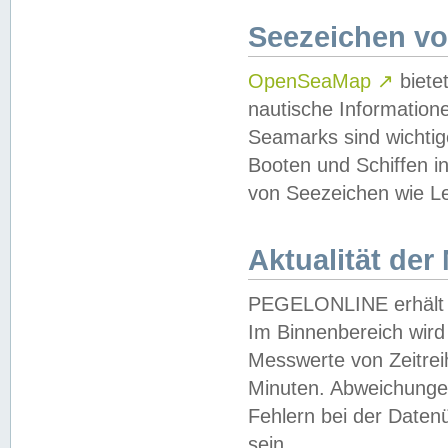
Seezeichen v
OpenSeaMap
↗
biete
nautische Information
Seamarks sind wichtig
Booten und Schiffen i
von Seezeichen wie Le
Aktualität der
PEGELONLINE erhält u
Im Binnenbereich wird 
Messwerte von Zeitreih
Minuten. Abweichungen
Fehlern bei der Daten
sein.