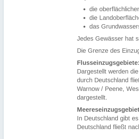
die oberflächlich
die Landoberfläc
das Grundwasser
Jedes Gewässer hat se
Die Grenze des Einzug
Flusseinzugsgebiete
Dargestellt werden die
durch Deutschland fli
Warnow / Peene, Weser
dargestellt.
Meereseinzugsgebiet
In Deutschland gibt 
Deutschland fließt n