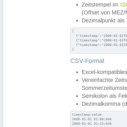
Zeitstempel im
IS
(Offset von MEZ
Dezimalpunkt als
[

  {"timestamp":"2000-01-01T0
  {"timestamp":"2000-01-01T0
  {"timestamp":"2000-01-01T0
]
CSV-Format
Excel-kompatibles
Vereinfachte Zeit
Sommerzeitumstel
Semikolon als Fel
Dezimalkomma (de
timestamp;value

2000-01-01 01:00;646

2000-01-01 01:15;646
