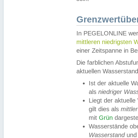
Grenzwertüber
In PEGELONLINE werde
mittleren niedrigsten
einer Zeitspanne in Be
Die farblichen Abstuf
aktuellen Wasserstand
Ist der aktuelle 
als
niedriger Was
Liegt der aktue
gilt dies als
mittle
mit
Grün
dargestel
Wasserstände obe
Wasserstand
und