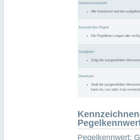
Gewässerauswahl
Alle Gewässer werden aufgelist
Auswahl des Pegels
Die Pegellisten zeigen alle ver
Ganglinien
Zeigt die ausgewählten Messwer
Download
Stellt die ausgewählten Messwer
kann txt, csv oder zrxp verwen
Kennzeichnen
Pegelkennwer
Pegelkennwert: 