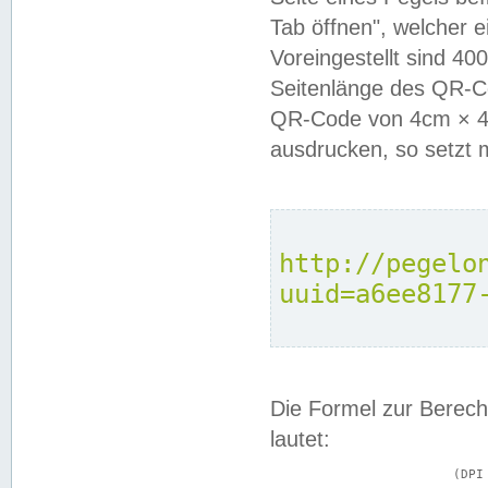
Tab öffnen", welcher 
Voreingestellt sind 4
Seitenlänge des QR-C
QR-Code von 4cm × 4c
ausdrucken, so setzt 
http://pegelo
uuid=a6ee8177
Die Formel zur Berech
lautet:
			(DPI × Druckkantenlänge in cm) ÷ 2,54 = Kantenlänge in Pixel
