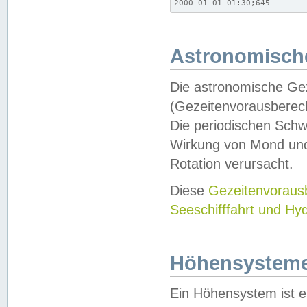
2000-01-01 01:30;645
Astronomische
Die astronomische Gez
(Gezeitenvorausberec
Die periodischen Schw
Wirkung von Mond und
Rotation verursacht.
Diese
Gezeitenvorau
Seeschifffahrt und Hy
Höhensystem
Ein Höhensystem ist e