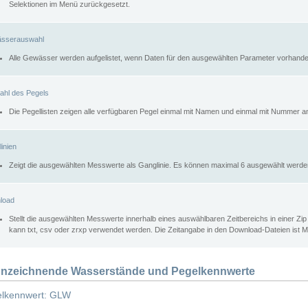
Selektionen im Menü zurückgesetzt.
sserauswahl
Alle Gewässer werden aufgelistet, wenn Daten für den ausgewählten Parameter vorhande
ahl des Pegels
Die Pegellisten zeigen alle verfügbaren Pegel einmal mit Namen und einmal mit Nummer a
inien
Zeigt die ausgewählten Messwerte als Ganglinie. Es können maximal 6 ausgewählt werde
load
Stellt die ausgewählten Messwerte innerhalb eines auswählbaren Zeitbereichs in einer Zi
kann txt, csv oder zrxp verwendet werden. Die Zeitangabe in den Download-Dateien ist 
nzeichnende Wasserstände und Pegelkennwerte
lkennwert: GLW