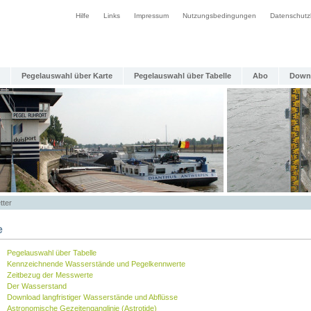
Hilfe
Links
Impressum
Nutzungsbedingungen
Datenschutz
Pegelauswahl über Karte
Pegelauswahl über Tabelle
Abo
Down
tter
e
Pegelauswahl über Tabelle
Kennzeichnende Wasserstände und Pegelkennwerte
Zeitbezug der Messwerte
Der Wasserstand
Download langfristiger Wasserstände und Abflüsse
Astronomische Gezeitenganglinie (Astrotide)