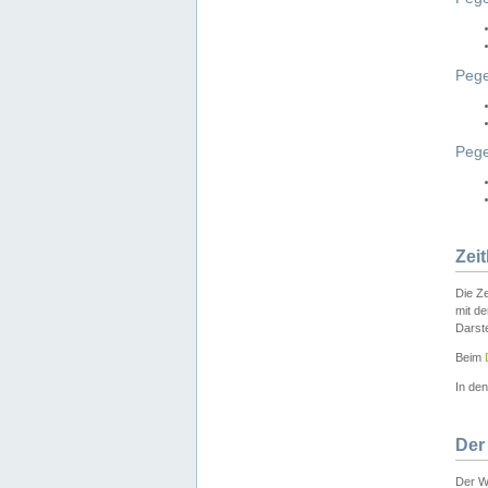
Pege
Peg
Zei
Die Ze
mit d
Darst
Beim
In de
Der
Der W