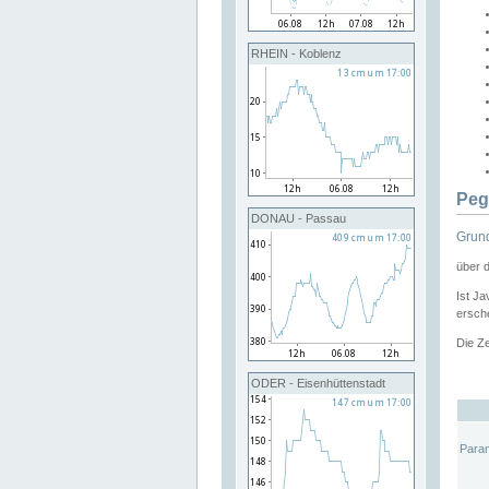
RHEIN - Koblenz
Peg
DONAU - Passau
Grund
über 
Ist Ja
ersche
Die Ze
ODER - Eisenhüttenstadt
Para