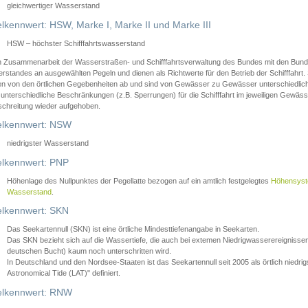
gleichwertiger Wasserstand
lkennwert: HSW, Marke I, Marke II und Marke III
HSW – höchster Schifffahrtswasserstand
in Zusammenarbeit der Wasserstraßen- und Schifffahrtsverwaltung des Bundes mit den Bund
standes an ausgewählten Pegeln und dienen als Richtwerte für den Betrieb der Schifffahrt. 
n von den örtlichen Gegebenheiten ab und sind von Gewässer zu Gewässer unterschiedlich
 unterschiedliche Beschränkungen (z.B. Sperrungen) für die Schifffahrt im jeweiligen Gewäss
schreitung wieder aufgehoben.
lkennwert: NSW
niedrigster Wasserstand
lkennwert: PNP
Höhenlage des Nullpunktes der Pegellatte bezogen auf ein amtlich festgelegtes
Höhensys
Wasserstand
.
lkennwert: SKN
Das Seekartennull (SKN) ist eine örtliche Mindesttiefenangabe in Seekarten.
Das SKN bezieht sich auf die Wassertiefe, die auch bei extemen Niedrigwasserereignissen
deutschen Bucht) kaum noch unterschritten wird.
In Deutschland und den Nordsee-Staaten ist das Seekartennull seit 2005 als örtlich nie
Astronomical Tide (LAT)" definiert.
lkennwert: RNW