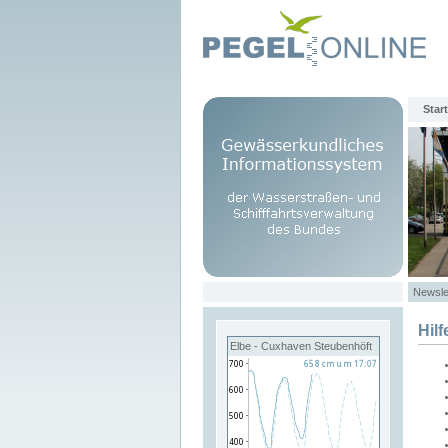
Start
Newsle
Hilf
Elbe - Cuxhaven Steubenhöft