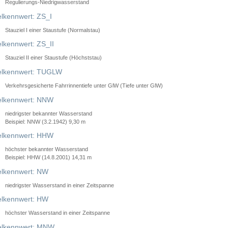
Regulierungs-Niedrigwasserstand
lkennwert: ZS_I
Stauziel I einer Staustufe (Normalstau)
lkennwert: ZS_II
Stauziel II einer Staustufe (Höchststau)
elkennwert: TUGLW
Verkehrsgesicherte Fahrrinnentiefe unter GlW (Tiefe unter GlW)
lkennwert: NNW
niedrigster bekannter Wasserstand
Beispiel: NNW (3.2.1942) 9,30 m
lkennwert: HHW
höchster bekannter Wasserstand
Beispiel: HHW (14.8.2001) 14,31 m
lkennwert: NW
niedrigster Wasserstand in einer Zeitspanne
lkennwert: HW
höchster Wasserstand in einer Zeitspanne
elkennwert: MNW