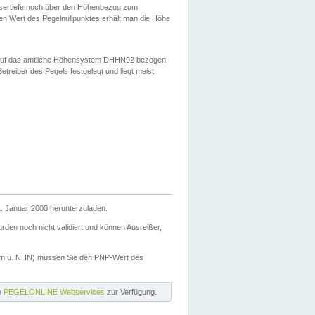
ssertiefe noch über den Höhenbezug zum
en Wert des Pegelnullpunktes erhält man die Höhe
d auf das amtliche Höhensystem DHHN92 bezogen
reiber des Pegels festgelegt und liegt meist
. Januar 2000 herunterzuladen.
den noch nicht validiert und können Ausreißer,
(m ü. NHN) müssen Sie den PNP-Wert des
ie
PEGELONLINE Webservices
zur Verfügung.