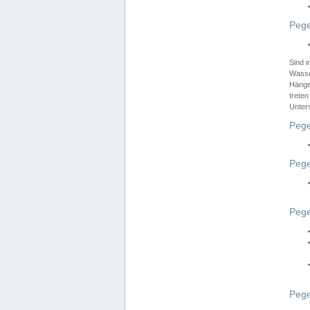
Pege
Sind 
Wasser
Hänge
treten
Unter
Pege
Pege
Pege
Pege