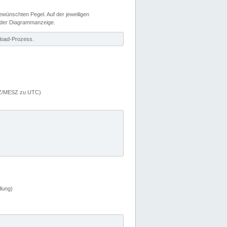
wünschten Pegel. Auf der jeweiligen
 der Diagrammanzeige.
load-Prozess.
MEZ/MESZ zu UTC)
lung)