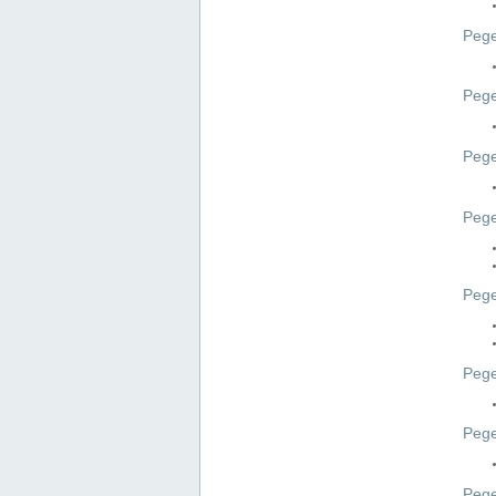
Pege
Pege
Peg
Pege
Pege
Pege
Pege
Peg