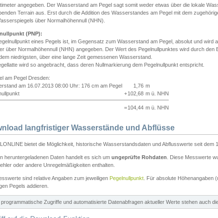
ntimeter angegeben. Der Wasserstand am Pegel sagt somit weder etwas über die lokale Wa
enden Terrain aus. Erst durch die Addition des Wasserstandes am Pegel mit dem zugehörig
asserspiegels über Normalhöhennull (NHN).
nullpunkt (PNP):
egelnullpunkt eines Pegels ist, im Gegensatz zum Wasserstand am Pegel, absolut und wir
ter über Normalhöhennull (NHN) angegeben. Der Wert des Pegelnullpunktes wird durch den Bet
 dem niedrigsten, über eine lange Zeit gemessenen Wasserstand.
gellatte wird so angebracht, dass deren Nullmarkierung dem Pegelnullpunkt entspricht.
iel am Pegel Dresden:
rstand am 16.07.2013 08:00 Uhr: 176 cm am Pegel
1,76
m
ullpunkt
+
102,68
m ü. NHN
=
104,44
m ü. NHN
nload langfristiger Wasserstände und Abflüsse
ONLINE bietet die Möglichkeit, historische Wasserstandsdaten und Abflusswerte seit dem 1
en heruntergeladenen Daten handelt es sich um
ungeprüfte Rohdaten
. Diese Messwerte wur
ehler oder andere Unregelmäßigkeiten enthalten.
esswerte sind relative Angaben zum jeweiligen
Pegelnullpunkt
. Für absolute Höhenangaben 
igen Pegels addieren.
ür programmatische Zugriffe und automatisierte Datenabfragen aktueller Werte stehen auch d