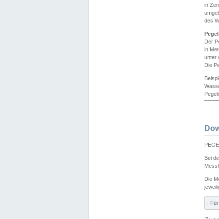
in Ze
umgeb
des W
Pegel
Der P
in Me
unter
Die Pe
Beisp
Wasse
Pegeln
Dow
PEGEL
Bei d
Messf
Die M
jeweil
ℹ️ F