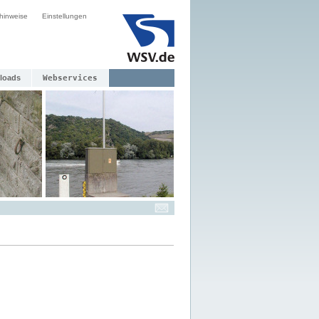
hinweise
Einstellungen
loads
Webservices