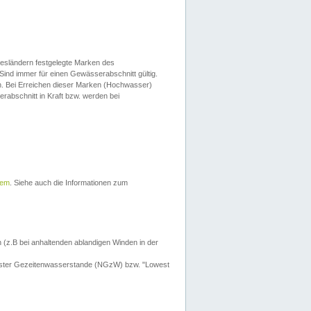
esländern festgelegte Marken des
Sind immer für einen Gewässerabschnitt gültig.
. Bei Erreichen dieser Marken (Hochwasser)
erabschnitt in Kraft bzw. werden bei
tem
. Siehe auch die Informationen zum
 (z.B bei anhaltenden ablandigen Winden in der
drigster Gezeitenwasserstande (NGzW) bzw. "Lowest