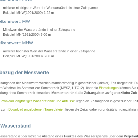
mittlerer niedrigster Wert der Wasserstände in einer Zeitspanne
Beispiel: MNW(1991/2000) 1,22 m
lkennwert: MW
Mittelwert der Wasserstände in einer Zeitspanne
Beispiel: MN(1991/2000) 3,00 m
elkennwert: MHW
mittlerer höchster Wert der Wasserstände in einer Zeitspanne
Beispiel: MHW(1991/2000) 6,00 m
tbezug der Messwerte
itangaben der Messwerte werden standardmäßig in gesetzlicher (lokaler) Zeit dargestellt. D
em Wechsel im Sommer zur Sommerzeit (MESZ, UTC+2). über die
Einstellungen
können Sie d
ellung ohne Sommerzeit einstellen.
Momentan sind alle Zeitangaben auf gesetzliche Zeit e
Download langfristiger Wasserstände und Abflüsse
liegen die Zeitangaben in gesetzlicher Zeit
n zum
Download angebotenen Tagesdateien
liegen die Zeitangaben grundsätzlich ganzjährig in
 Wasserstand
asserstand ist der lotrechte Abstand eines Punktes des Wasserspiegels über dem
Pegelnul