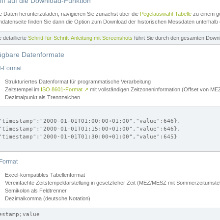
iff auf die Download-Funktion
e Daten herunterzuladen, navigieren Sie zunächst über die
Pegelauswahl-Tabelle
zu einem ge
datenseite finden Sie dann die Option zum Download der historischen Messdaten unterhalb
ne detaillierte
Schritt-für-Schritt-Anleitung mit Screenshots
führt Sie durch den gesamten Down
ügbare Datenformate
-Format
Strukturiertes Datenformat für programmatische Verarbeitung
Zeitstempel im
ISO 8601-Format
↗
mit vollständigen Zeitzoneninformation (Offset von 
Dezimalpunkt als Trennzeichen
"timestamp":"2000-01-01T01:00:00+01:00","value":646},

"timestamp":"2000-01-01T01:15:00+01:00","value":646},

"timestamp":"2000-01-01T01:30:00+01:00","value":645}

Format
Excel-kompatibles Tabellenformat
Vereinfachte Zeitstempeldarstellung in gesetzlicher Zeit (MEZ/MESZ mit Sommerzeitumstel
Semikolon als Feldtrenner
Dezimalkomma (deutsche Notation)
estamp;value
