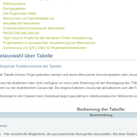
Höhensysteme
Einzugsgebiete
24h Regenradar DWD
Seezeichen von OpenSeaMap.org
Aktualität der Messwerte
Grenzwertüberschreitung der Messwerte
PEGELONLINE-Dienste
Open Source Projekt für die interaktive Online Visualisierung
Projektarbeit zur dynamischen Visualisierung von Messwerten
Generierung von QR-Codes für Pegelstammdatenseiten
elauswahl über Tabelle
legende Funktionsweise der Tabelle
die Tabelle können Pegel gefunden werden und deren Messwerte heruntergeladen oder visuali
vascript deaktiviert oder nicht verfügbar so muss jede Änderung mit der Bestätigung des "Filt
int nur bei deaktiviertem Javascript. Bei eingeschaltetem Javascript aktualisieren sich alle 
itstempel in den Dateien beim Download liegen ganzjährig in mitteleuropäischer Winterzeit vo
Bedienung der Tabelle:
Beschreibung
meter
Hier besteht die Möglichkeit, die auszuwertende Messgröße einzustellen. Bei einer Ände