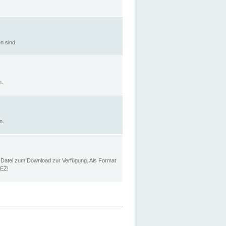
n sind.
n.
n.
p Datei zum Download zur Verfügung. Als Format
MEZ!