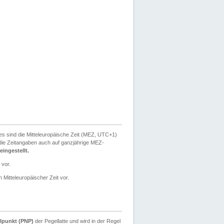
ies sind die Mitteleuropäische Zeit (MEZ, UTC+1)
ie Zeitangaben auch auf ganzjährige MEZ-
ingestellt.
 vor.
 Mitteleuropäischer Zeit vor.
lpunkt (PNP)
der Pegellatte und wird in der Regel