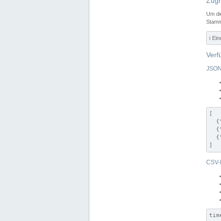
Zugr
Um di
Stamm
ℹ️ Ei
Verf
JSON
[

  {
  {
  {
]
CSV-
tim