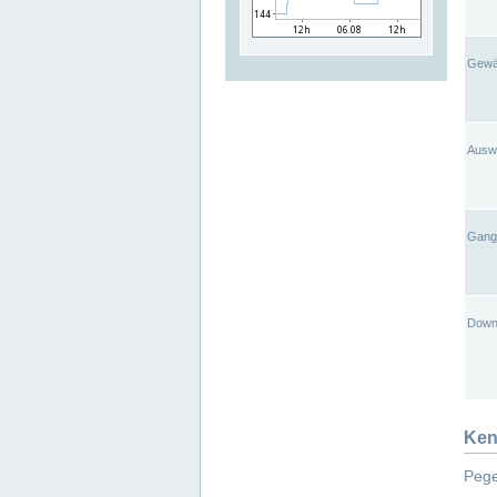
Gewä
Ausw
Gangl
Down
Ken
Pege