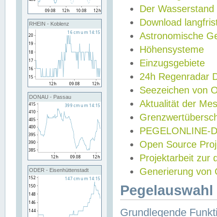
Der Wasserstand
Download langfris
RHEIN - Koblenz
Astronomische Gez
Höhensysteme
Einzugsgebiete
24h Regenradar
Seezeichen von 
DONAU - Passau
Aktualität der Me
Grenzwertübersch
PEGELONLINE-Di
Open Source Projek
Projektarbeit zur
Generierung von 
ODER - Eisenhüttenstadt
Pegelauswahl 
Grundlegende Funkti