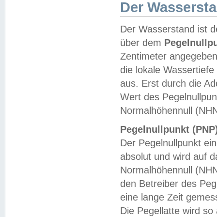
Der Wasserst
Der Wasserstand ist d
über dem
Pegelnullp
Zentimeter angegeben
die lokale Wassertie
aus. Erst durch die A
Wert des Pegelnullpun
Normalhöhennull (NHN
Pegelnullpunkt (PNP)
Der Pegelnullpunkt ei
absolut und wird auf
Normalhöhennull (NHN
den Betreiber des Pege
eine lange Zeit geme
Die Pegellatte wird s