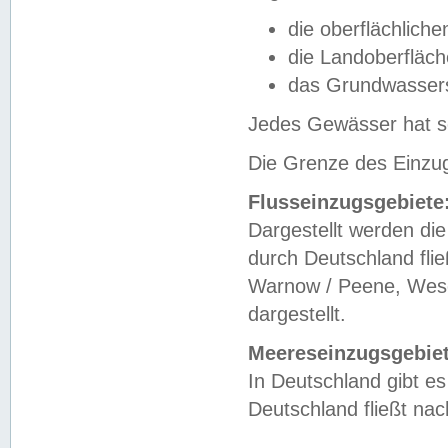
die oberflächlich
die Landoberfläc
das Grundwasser
Jedes Gewässer hat se
Die Grenze des Einzug
Flusseinzugsgebiete
Dargestellt werden die
durch Deutschland fli
Warnow / Peene, Weser
dargestellt.
Meereseinzugsgebiet
In Deutschland gibt 
Deutschland fließt n