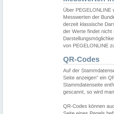
Über PEGELONLINE wer
Messwerten der Bundes
derzeit klassische Da
der Werte findet nicht 
Darstellungsmöglichkei
von PEGELONLINE zu 
QR-Codes
Auf der Stammdatensei
Seite anzeigen" ein Q
Stammdatenseite enthä
gescannt, so wird man
QR-Codes können auc
Seite eines Pegels be