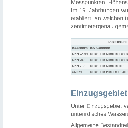
Messpunkten. Höhensy
Im 19. Jahrhundert wu
etabliert, an welchen 
zentimetergenau gem
Deutschland
Höhennetz
Bezeichnung
DHHN2016
Meter über Normalhöhennul
DHHN92
Meter über Normalhöhennul
DHHN12
Meter über Normalnull (m. 
SNN76
Meter über Höhennormal (m
Einzugsgebiet
Unter Einzugsgebiet v
unterirdisches Wasser
Allgemeine Bestandtei