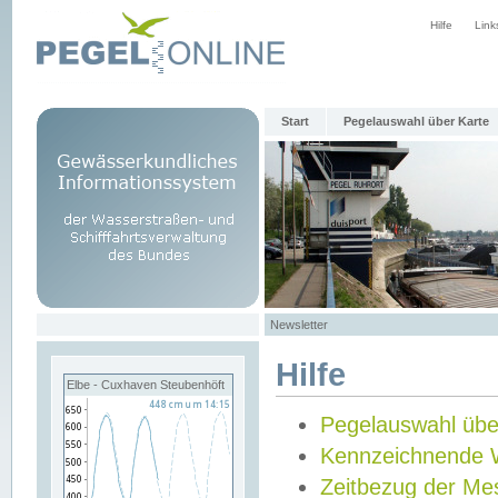
Hilfe
Link
Start
Pegelauswahl über Karte
Newsletter
Hilfe
Elbe - Cuxhaven Steubenhöft
Pegelauswahl übe
Kennzeichnende 
Zeitbezug der Me