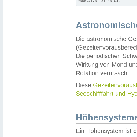
2000-01-01 01:30;645
Astronomische
Die astronomische Gez
(Gezeitenvorausberec
Die periodischen Schw
Wirkung von Mond und
Rotation verursacht.
Diese
Gezeitenvorau
Seeschifffahrt und Hy
Höhensystem
Ein Höhensystem ist e