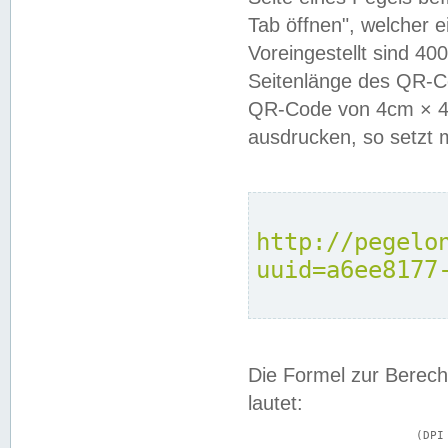
Tab öffnen", welcher 
Voreingestellt sind 4
Seitenlänge des QR-C
QR-Code von 4cm × 4c
ausdrucken, so setzt 
http://pegelo
uuid=a6ee8177
Die Formel zur Berech
lautet:
			(DPI × Druckkantenlänge in cm) ÷ 2,54 = Kantenlänge in Pixel
