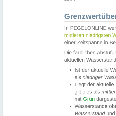
Grenzwertüber
In PEGELONLINE werde
mittleren niedrigsten
einer Zeitspanne in Be
Die farblichen Abstuf
aktuellen Wasserstand
Ist der aktuelle 
als
niedriger Was
Liegt der aktue
gilt dies als
mittle
mit
Grün
dargestel
Wasserstände obe
Wasserstand
und