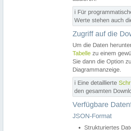
ℹ️ Für programmatisch
Werte stehen auch d
Zugriff auf die D
Um die Daten herunter
Tabelle
zu einem gewün
Sie dann die Option z
Diagrammanzeige.
ℹ️ Eine detaillierte
Schr
den gesamten Downlo
Verfügbare Daten
JSON-Format
Strukturiertes Da