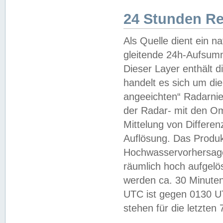
24 Stunden R
Als Quelle dient ein n
gleitende 24h-Aufsum
Dieser Layer enthält
handelt es sich um di
angeeichten“ Radarnie
der Radar- mit den O
Mittelung von Differe
Auflösung. Das Produk
Hochwasservorhersagez
räumlich hoch aufgelö
werden ca. 30 Minuten
UTC ist gegen 0130 UTC
stehen für die letzten