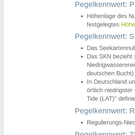
Pegelkennwert: 
Höhenlage des Nul
festgelegtes
Höhe
Pegelkennwert: 
Das Seekartennull
Das SKN bezieht s
Niedrigwassererei
deutschen Bucht) 
In Deutschland un
örtlich niedrigst
Tide (LAT)" definie
Pegelkennwert:
Regulierungs-Nie
Pegelkennwert: Z