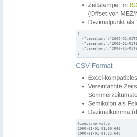
Zeitstempel im
IS
(Offset von MEZ
Dezimalpunkt als
[

  {"timestamp":"2000-01-01T0
  {"timestamp":"2000-01-01T0
  {"timestamp":"2000-01-01T0
]
CSV-Format
Excel-kompatibles
Vereinfachte Zeit
Sommerzeitumstel
Semikolon als Fel
Dezimalkomma (de
timestamp;value

2000-01-01 01:00;646

2000-01-01 01:15;646
