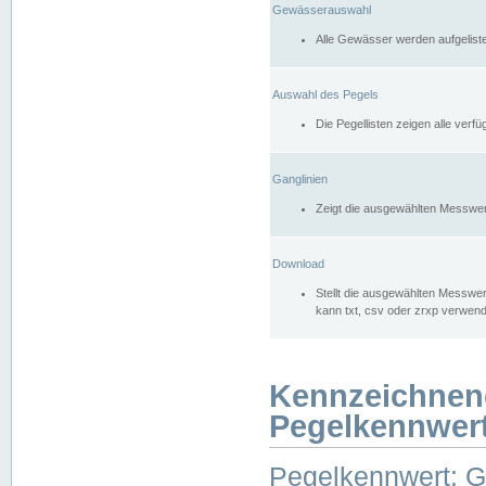
Gewässerauswahl
Alle Gewässer werden aufgelist
Auswahl des Pegels
Die Pegellisten zeigen alle ver
Ganglinien
Zeigt die ausgewählten Messwer
Download
Stellt die ausgewählten Messwer
kann txt, csv oder zrxp verwen
Kennzeichnen
Pegelkennwer
Pegelkennwert: 