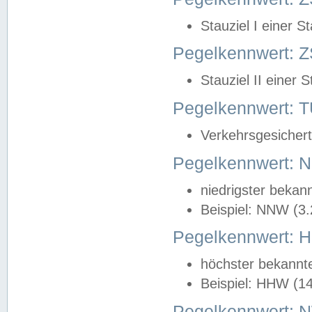
Stauziel I einer S
Pegelkennwert: Z
Stauziel II einer 
Pegelkennwert:
Verkehrsgesichert
Pegelkennwert:
niedrigster bekan
Beispiel: NNW (3
Pegelkennwert:
höchster bekannt
Beispiel: HHW (1
Pegelkennwert: 