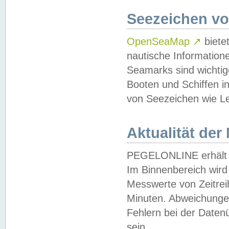
Seezeichen v
OpenSeaMap
↗
biete
nautische Information
Seamarks sind wichtig
Booten und Schiffen i
von Seezeichen wie Le
Aktualität der
PEGELONLINE erhält u
Im Binnenbereich wird 
Messwerte von Zeitreih
Minuten. Abweichungen
Fehlern bei der Daten
sein.