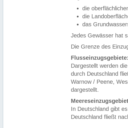
die oberflächlich
die Landoberfläc
das Grundwasser
Jedes Gewässer hat se
Die Grenze des Einzug
Flusseinzugsgebiete
Dargestellt werden die
durch Deutschland fli
Warnow / Peene, Weser
dargestellt.
Meereseinzugsgebiet
In Deutschland gibt 
Deutschland fließt n