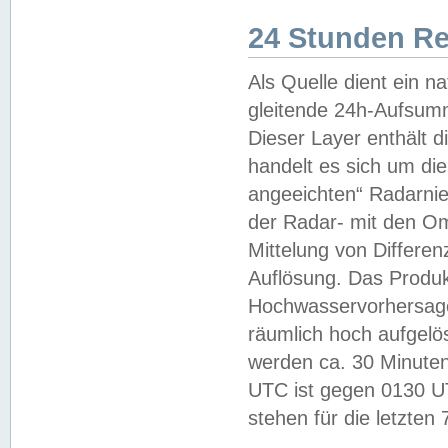
24 Stunden R
Als Quelle dient ein n
gleitende 24h-Aufsum
Dieser Layer enthält
handelt es sich um di
angeeichten“ Radarnie
der Radar- mit den O
Mittelung von Differe
Auflösung. Das Produk
Hochwasservorhersagez
räumlich hoch aufgelö
werden ca. 30 Minuten
UTC ist gegen 0130 UTC
stehen für die letzten