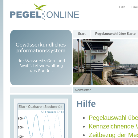
Hilfe
Link
Start
Pegelauswahl über Karte
Newsletter
Hilfe
Elbe - Cuxhaven Steubenhöft
Pegelauswahl übe
Kennzeichnende 
Zeitbezug der Me