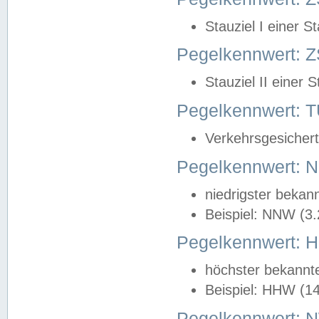
Stauziel I einer S
Pegelkennwert: Z
Stauziel II einer 
Pegelkennwert:
Verkehrsgesichert
Pegelkennwert:
niedrigster bekan
Beispiel: NNW (3
Pegelkennwert:
höchster bekannt
Beispiel: HHW (1
Pegelkennwert: 