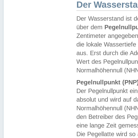
Der Wasserst
Der Wasserstand ist d
über dem
Pegelnullp
Zentimeter angegeben
die lokale Wassertie
aus. Erst durch die A
Wert des Pegelnullpun
Normalhöhennull (NHN
Pegelnullpunkt (PNP)
Der Pegelnullpunkt ei
absolut und wird auf
Normalhöhennull (NHN
den Betreiber des Pege
eine lange Zeit geme
Die Pegellatte wird s