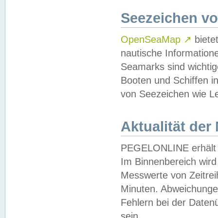
Seezeichen v
OpenSeaMap
↗
biete
nautische Information
Seamarks sind wichtig
Booten und Schiffen i
von Seezeichen wie Le
Aktualität der
PEGELONLINE erhält u
Im Binnenbereich wird 
Messwerte von Zeitreih
Minuten. Abweichungen
Fehlern bei der Daten
sein.