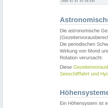
2000-01-01 01:30;645
Astronomische
Die astronomische Gez
(Gezeitenvorausberec
Die periodischen Schw
Wirkung von Mond und
Rotation verursacht.
Diese
Gezeitenvorau
Seeschifffahrt und Hy
Höhensystem
Ein Höhensystem ist e