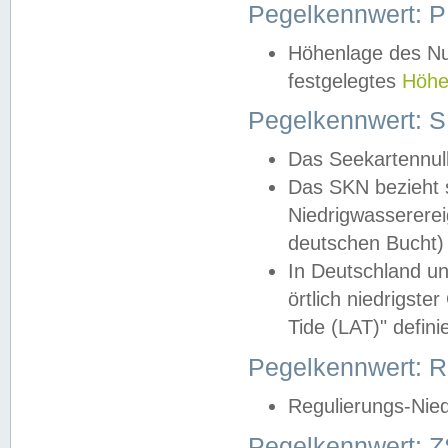
Pegelkennwert: 
Höhenlage des Nul
festgelegtes
Höhe
Pegelkennwert: 
Das Seekartennull
Das SKN bezieht s
Niedrigwassererei
deutschen Bucht) 
In Deutschland un
örtlich niedrigst
Tide (LAT)" definie
Pegelkennwert:
Regulierungs-Nie
Pegelkennwert: Z