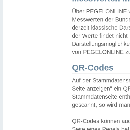
Über PEGELONLINE wer
Messwerten der Bundes
derzeit klassische Da
der Werte findet nicht 
Darstellungsmöglichkei
von PEGELONLINE zu 
QR-Codes
Auf der Stammdatensei
Seite anzeigen" ein Q
Stammdatenseite enthä
gescannt, so wird man
QR-Codes können auc
Seite eines Pegels be