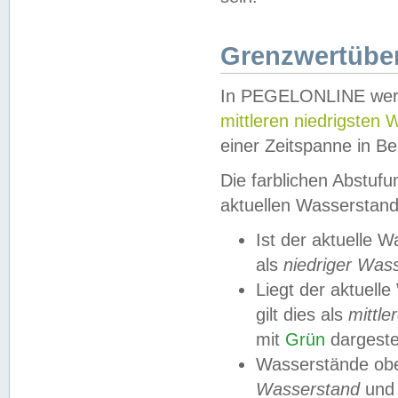
Grenzwertüber
In PEGELONLINE werde
mittleren niedrigsten
einer Zeitspanne in Be
Die farblichen Abstuf
aktuellen Wasserstand
Ist der aktuelle 
als
niedriger Was
Liegt der aktue
gilt dies als
mittle
mit
Grün
dargestel
Wasserstände obe
Wasserstand
und