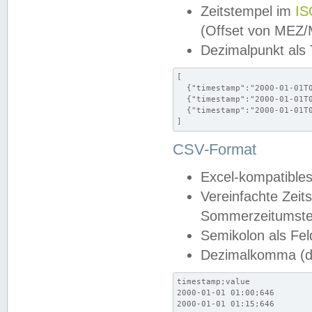
Zeitstempel im
IS
(Offset von MEZ
Dezimalpunkt als
[

  {"timestamp":"2000-01-01T0
  {"timestamp":"2000-01-01T0
  {"timestamp":"2000-01-01T0
]
CSV-Format
Excel-kompatibles
Vereinfachte Zeit
Sommerzeitumstel
Semikolon als Fel
Dezimalkomma (de
timestamp;value

2000-01-01 01:00;646

2000-01-01 01:15;646
