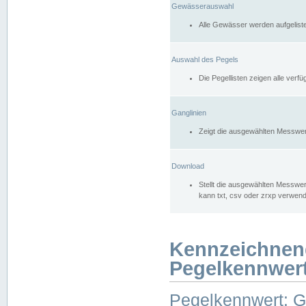
Gewässerauswahl
Alle Gewässer werden aufgelist
Auswahl des Pegels
Die Pegellisten zeigen alle ver
Ganglinien
Zeigt die ausgewählten Messwer
Download
Stellt die ausgewählten Messwer
kann txt, csv oder zrxp verwen
Kennzeichnen
Pegelkennwer
Pegelkennwert: 