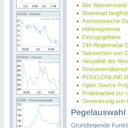
Der Wasserstand
Download langfris
RHEIN - Koblenz
Astronomische Gez
Höhensysteme
Einzugsgebiete
24h Regenradar
Seezeichen von 
DONAU - Passau
Aktualität der Me
Grenzwertübersch
PEGELONLINE-Di
Open Source Projek
Projektarbeit zur
Generierung von 
ODER - Eisenhüttenstadt
Pegelauswahl 
Grundlegende Funkti