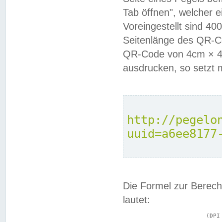
Tab öffnen", welcher 
Voreingestellt sind 4
Seitenlänge des QR-C
QR-Code von 4cm × 4c
ausdrucken, so setzt 
http://pegelo
uuid=a6ee8177
Die Formel zur Berech
lautet:
			(DPI × Druckkantenlänge in cm) ÷ 2,54 = Kantenlänge in Pixel
