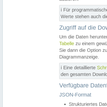
ℹ️ Für programmatisch
Werte stehen auch d
Zugriff auf die D
Um die Daten herunter
Tabelle
zu einem gewün
Sie dann die Option z
Diagrammanzeige.
ℹ️ Eine detaillierte
Schr
den gesamten Downlo
Verfügbare Daten
JSON-Format
Strukturiertes Da