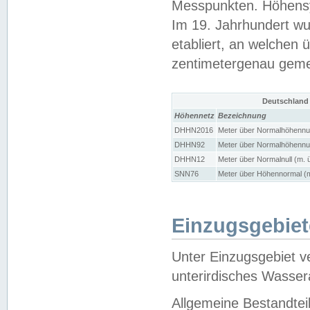
Messpunkten. Höhensy
Im 19. Jahrhundert wu
etabliert, an welchen 
zentimetergenau gem
Deutschland
Höhennetz
Bezeichnung
DHHN2016
Meter über Normalhöhennul
DHHN92
Meter über Normalhöhennul
DHHN12
Meter über Normalnull (m. 
SNN76
Meter über Höhennormal (m
Einzugsgebiet
Unter Einzugsgebiet v
unterirdisches Wasser
Allgemeine Bestandtei