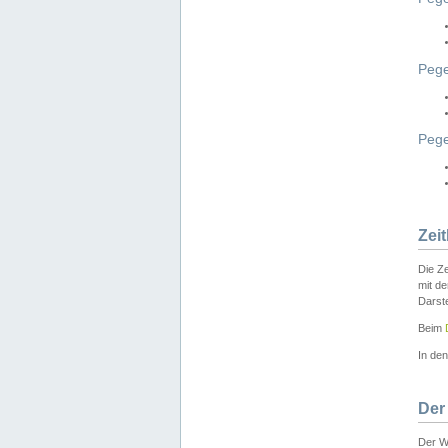
Pege
Peg
Zei
Die Ze
mit d
Darst
Beim
In de
Der
Der W