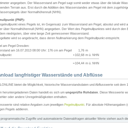
ntimeter angegeben. Der Wasserstand am Pegel sagt somit weder etwas über die lokale Wa
enden Terrain aus. Erst durch die Addition des Wasserstandes am Pegel mit dem zugehörig
asserspiegels über Normalhöhennull (NHN).
nullpunkt (PNP):
egelnullpunkt eines Pegels ist, im Gegensatz zum Wasserstand am Pegel, absolut und wir
ter über Normalhöhennull (NHN) angegeben. Der Wert des Pegelnullpunktes wird durch den Bet
 dem niedrigsten, über eine lange Zeit gemessenen Wasserstand.
gellatte wird so angebracht, dass deren Nullmarkierung dem Pegelnullpunkt entspricht.
iel am Pegel Dresden:
rstand am 16.07.2013 08:00 Uhr: 176 cm am Pegel
1,76
m
ullpunkt
+
102,68
m ü. NHN
=
104,44
m ü. NHN
nload langfristiger Wasserstände und Abflüsse
ONLINE bietet die Möglichkeit, historische Wasserstandsdaten und Abflusswerte seit dem 1
en heruntergeladenen Daten handelt es sich um
ungeprüfte Rohdaten
. Diese Messwerte wur
ehler oder andere Unregelmäßigkeiten enthalten.
esswerte sind relative Angaben zum jeweiligen
Pegelnullpunkt
. Für absolute Höhenangaben 
igen Pegels addieren.
ür programmatische Zugriffe und automatisierte Datenabfragen aktueller Werte stehen auch d