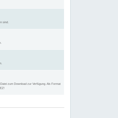
n sind.
n.
n.
p Datei zum Download zur Verfügung. Als Format
MEZ!