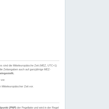
ies sind die Mitteleuropäische Zeit (MEZ, UTC+1)
ie Zeitangaben auch auf ganzjährige MEZ-
ingestellt.
 vor.
 Mitteleuropäischer Zeit vor.
lpunkt (PNP)
der Pegellatte und wird in der Regel