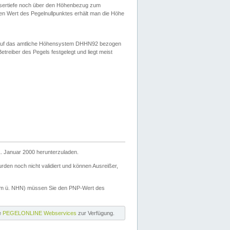
ssertiefe noch über den Höhenbezug zum
en Wert des Pegelnullpunktes erhält man die Höhe
d auf das amtliche Höhensystem DHHN92 bezogen
reiber des Pegels festgelegt und liegt meist
. Januar 2000 herunterzuladen.
den noch nicht validiert und können Ausreißer,
(m ü. NHN) müssen Sie den PNP-Wert des
ie
PEGELONLINE Webservices
zur Verfügung.