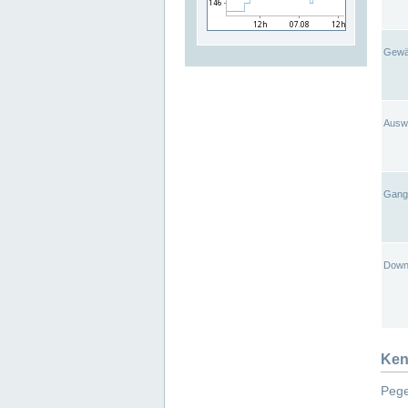
Gewä
Ausw
Gangl
Down
Ken
Pege