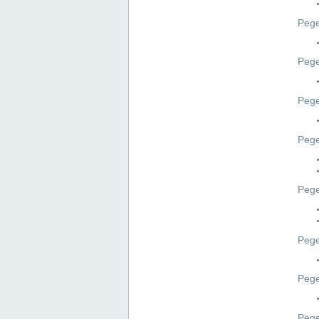
Pege
Pege
Peg
Pege
Pege
Pege
Pege
Peg