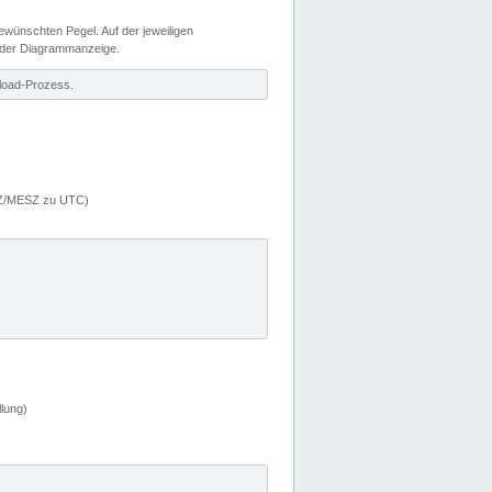
wünschten Pegel. Auf der jeweiligen
 der Diagrammanzeige.
load-Prozess.
MEZ/MESZ zu UTC)
lung)