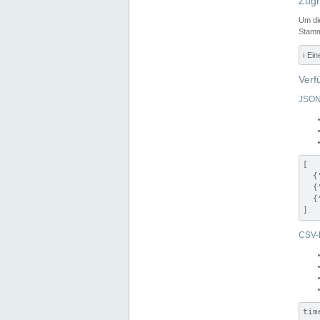
Zugr
Um di
Stamm
ℹ️ Ei
Verf
JSON
[

  {
  {
  {
]
CSV-
tim