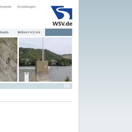
hinweise
Einstellungen
loads
Webservices