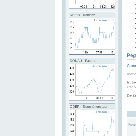
RHEIN - Koblenz
Peg
DONAU - Passau
Grund
über 
Ist Ja
ersche
Die Ze
ODER - Eisenhüttenstadt
Para