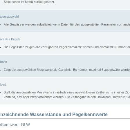
Selektionen im Menü zurückgesetzt.
sserauswahl
Alle Gewässer werden aufgelistet, wenn Daten für den ausgewählten Parameter vorhande
ahl des Pegels
Die Pegellisten zeigen alle verfügbaren Pegel einmal mit Namen und einmal mit Nummer a
inien
Zeigt die ausgewählten Messwerte als Ganglinie. Es können maximal 6 ausgewählt werde
load
Stellt die ausgewählten Messwerte innerhalb eines auswählbaren Zeitbereichs in einer Zi
kann txt, csv oder zrxp verwendet werden. Die Zeitangabe in den Download-Dateien ist 
nzeichnende Wasserstände und Pegelkennwerte
lkennwert: GLW