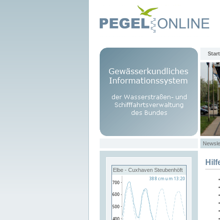
Start
Newsle
Hilf
Elbe - Cuxhaven Steubenhöft