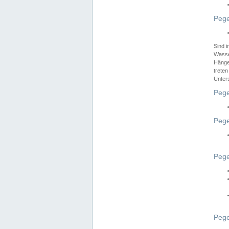
Pege
Sind 
Wasser
Hänge
treten
Unter
Pege
Pege
Pege
Pege