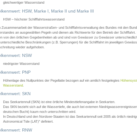
gleichwertiger Wasserstand
lkennwert: HSW, Marke I, Marke II und Marke III
HSW – höchster Schifffahrtswasserstand
in Zusammenarbeit der Wasserstraßen- und Schifffahrtsverwaltung des Bundes mit den Bund
standes an ausgewählten Pegeln und dienen als Richtwerte für den Betrieb der Schifffahrt. 
n von den örtlichen Gegebenheiten ab und sind von Gewässer zu Gewässer unterschiedlich
 unterschiedliche Beschränkungen (z.B. Sperrungen) für die Schifffahrt im jeweiligen Gewäss
schreitung wieder aufgehoben.
lkennwert: NSW
niedrigster Wasserstand
lkennwert: PNP
Höhenlage des Nullpunktes der Pegellatte bezogen auf ein amtlich festgelegtes
Höhensys
Wasserstand
.
lkennwert: SKN
Das Seekartennull (SKN) ist eine örtliche Mindesttiefenangabe in Seekarten.
Das SKN bezieht sich auf die Wassertiefe, die auch bei extemen Niedrigwasserereignissen
deutschen Bucht) kaum noch unterschritten wird.
In Deutschland und den Nordsee-Staaten ist das Seekartennull seit 2005 als örtlich nie
Astronomical Tide (LAT)" definiert.
lkennwert: RNW