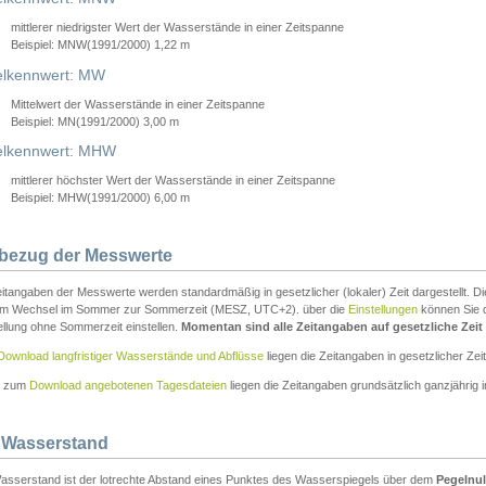
mittlerer niedrigster Wert der Wasserstände in einer Zeitspanne
Beispiel: MNW(1991/2000) 1,22 m
lkennwert: MW
Mittelwert der Wasserstände in einer Zeitspanne
Beispiel: MN(1991/2000) 3,00 m
elkennwert: MHW
mittlerer höchster Wert der Wasserstände in einer Zeitspanne
Beispiel: MHW(1991/2000) 6,00 m
tbezug der Messwerte
itangaben der Messwerte werden standardmäßig in gesetzlicher (lokaler) Zeit dargestellt. D
em Wechsel im Sommer zur Sommerzeit (MESZ, UTC+2). über die
Einstellungen
können Sie d
ellung ohne Sommerzeit einstellen.
Momentan sind alle Zeitangaben auf gesetzliche Zeit e
Download langfristiger Wasserstände und Abflüsse
liegen die Zeitangaben in gesetzlicher Zeit
n zum
Download angebotenen Tagesdateien
liegen die Zeitangaben grundsätzlich ganzjährig in
 Wasserstand
asserstand ist der lotrechte Abstand eines Punktes des Wasserspiegels über dem
Pegelnul