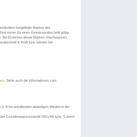
esländern festgelegte Marken des
Sind immer für einen Gewässerabschnitt gültig.
. Bei Erreichen dieser Marken (Hochwasser)
erabschnitt in Kraft bzw. werden bei
tem
. Siehe auch die Informationen zum
 (z.B bei anhaltenden ablandigen Winden in der
drigster Gezeitenwasserstande (NGzW) bzw. "Lowest