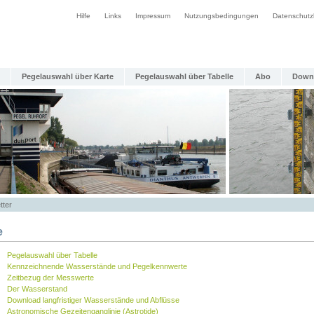
Hilfe
Links
Impressum
Nutzungsbedingungen
Datenschutz
Pegelauswahl über Karte
Pegelauswahl über Tabelle
Abo
Down
tter
e
Pegelauswahl über Tabelle
Kennzeichnende Wasserstände und Pegelkennwerte
Zeitbezug der Messwerte
Der Wasserstand
Download langfristiger Wasserstände und Abflüsse
Astronomische Gezeitenganglinie (Astrotide)