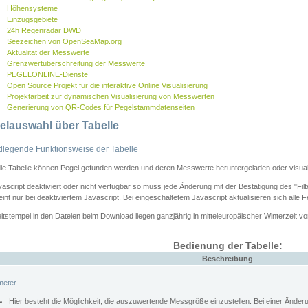
Höhensysteme
Einzugsgebiete
24h Regenradar DWD
Seezeichen von OpenSeaMap.org
Aktualität der Messwerte
Grenzwertüberschreitung der Messwerte
PEGELONLINE-Dienste
Open Source Projekt für die interaktive Online Visualisierung
Projektarbeit zur dynamischen Visualisierung von Messwerten
Generierung von QR-Codes für Pegelstammdatenseiten
elauswahl über Tabelle
legende Funktionsweise der Tabelle
die Tabelle können Pegel gefunden werden und deren Messwerte heruntergeladen oder visuali
vascript deaktiviert oder nicht verfügbar so muss jede Änderung mit der Bestätigung des "Filt
int nur bei deaktiviertem Javascript. Bei eingeschaltetem Javascript aktualisieren sich alle 
itstempel in den Dateien beim Download liegen ganzjährig in mitteleuropäischer Winterzeit vo
Bedienung der Tabelle:
Beschreibung
meter
Hier besteht die Möglichkeit, die auszuwertende Messgröße einzustellen. Bei einer Ände