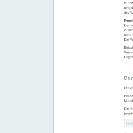
in Ze
umgeb
des W
Pegel
Der P
in Me
unter
Die Pe
Beisp
Wasse
Pegeln
Dow
PEGEL
Bei d
Messf
Die M
jeweil
ℹ️ F