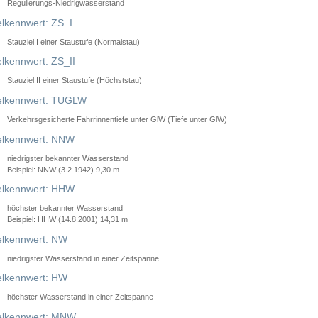
Regulierungs-Niedrigwasserstand
lkennwert: ZS_I
Stauziel I einer Staustufe (Normalstau)
lkennwert: ZS_II
Stauziel II einer Staustufe (Höchststau)
elkennwert: TUGLW
Verkehrsgesicherte Fahrrinnentiefe unter GlW (Tiefe unter GlW)
lkennwert: NNW
niedrigster bekannter Wasserstand
Beispiel: NNW (3.2.1942) 9,30 m
lkennwert: HHW
höchster bekannter Wasserstand
Beispiel: HHW (14.8.2001) 14,31 m
lkennwert: NW
niedrigster Wasserstand in einer Zeitspanne
lkennwert: HW
höchster Wasserstand in einer Zeitspanne
elkennwert: MNW