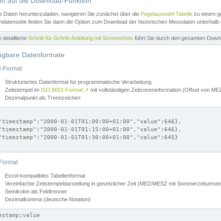
iff auf die Download-Funktion
e Daten herunterzuladen, navigieren Sie zunächst über die
Pegelauswahl-Tabelle
zu einem ge
datenseite finden Sie dann die Option zum Download der historischen Messdaten unterhalb
ne detaillierte
Schritt-für-Schritt-Anleitung mit Screenshots
führt Sie durch den gesamten Down
ügbare Datenformate
-Format
Strukturiertes Datenformat für programmatische Verarbeitung
Zeitstempel im
ISO 8601-Format
↗
mit vollständigen Zeitzoneninformation (Offset von 
Dezimalpunkt als Trennzeichen
"timestamp":"2000-01-01T01:00:00+01:00","value":646},

"timestamp":"2000-01-01T01:15:00+01:00","value":646},

"timestamp":"2000-01-01T01:30:00+01:00","value":645}

Format
Excel-kompatibles Tabellenformat
Vereinfachte Zeitstempeldarstellung in gesetzlicher Zeit (MEZ/MESZ mit Sommerzeitumstel
Semikolon als Feldtrenner
Dezimalkomma (deutsche Notation)
estamp;value
