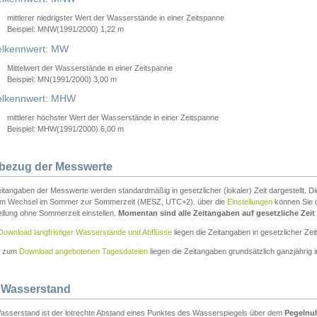
mittlerer niedrigster Wert der Wasserstände in einer Zeitspanne
Beispiel: MNW(1991/2000) 1,22 m
lkennwert: MW
Mittelwert der Wasserstände in einer Zeitspanne
Beispiel: MN(1991/2000) 3,00 m
elkennwert: MHW
mittlerer höchster Wert der Wasserstände in einer Zeitspanne
Beispiel: MHW(1991/2000) 6,00 m
tbezug der Messwerte
itangaben der Messwerte werden standardmäßig in gesetzlicher (lokaler) Zeit dargestellt. D
em Wechsel im Sommer zur Sommerzeit (MESZ, UTC+2). über die
Einstellungen
können Sie d
ellung ohne Sommerzeit einstellen.
Momentan sind alle Zeitangaben auf gesetzliche Zeit e
Download langfristiger Wasserstände und Abflüsse
liegen die Zeitangaben in gesetzlicher Zeit
n zum
Download angebotenen Tagesdateien
liegen die Zeitangaben grundsätzlich ganzjährig in
 Wasserstand
asserstand ist der lotrechte Abstand eines Punktes des Wasserspiegels über dem
Pegelnul