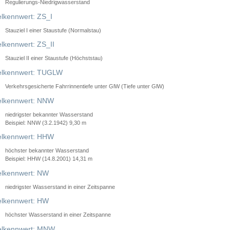
Regulierungs-Niedrigwasserstand
lkennwert: ZS_I
Stauziel I einer Staustufe (Normalstau)
lkennwert: ZS_II
Stauziel II einer Staustufe (Höchststau)
elkennwert: TUGLW
Verkehrsgesicherte Fahrrinnentiefe unter GlW (Tiefe unter GlW)
lkennwert: NNW
niedrigster bekannter Wasserstand
Beispiel: NNW (3.2.1942) 9,30 m
lkennwert: HHW
höchster bekannter Wasserstand
Beispiel: HHW (14.8.2001) 14,31 m
lkennwert: NW
niedrigster Wasserstand in einer Zeitspanne
lkennwert: HW
höchster Wasserstand in einer Zeitspanne
elkennwert: MNW