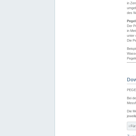
in Ze
umgeb
des W
Pegel
Der P
in Me
unter
Die Pe
Beisp
Wasse
Pegeln
Dow
PEGEL
Bei d
Messf
Die M
jeweil
ℹ️ F