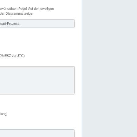
wünschten Pegel. Auf der jeweiligen
 der Diagrammanzeige.
load-Prozess.
MEZ/MESZ zu UTC)
lung)