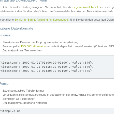
iff auf die Download-Funktion
e Daten herunterzuladen, navigieren Sie zunächst über die
Pegelauswahl-Tabelle
zu einem ge
datenseite finden Sie dann die Option zum Download der historischen Messdaten unterhalb
ne detaillierte
Schritt-für-Schritt-Anleitung mit Screenshots
führt Sie durch den gesamten Down
ügbare Datenformate
-Format
Strukturiertes Datenformat für programmatische Verarbeitung
Zeitstempel im
ISO 8601-Format
↗
mit vollständigen Zeitzoneninformation (Offset von 
Dezimalpunkt als Trennzeichen
"timestamp":"2000-01-01T01:00:00+01:00","value":646},

"timestamp":"2000-01-01T01:15:00+01:00","value":646},

"timestamp":"2000-01-01T01:30:00+01:00","value":645}

Format
Excel-kompatibles Tabellenformat
Vereinfachte Zeitstempeldarstellung in gesetzlicher Zeit (MEZ/MESZ mit Sommerzeitumstel
Semikolon als Feldtrenner
Dezimalkomma (deutsche Notation)
estamp;value
