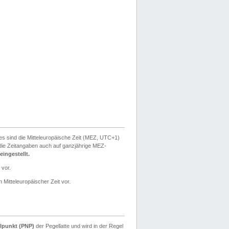
ies sind die Mitteleuropäische Zeit (MEZ, UTC+1)
ie Zeitangaben auch auf ganzjährige MEZ-
ingestellt.
 vor.
 Mitteleuropäischer Zeit vor.
lpunkt (PNP)
der Pegellatte und wird in der Regel