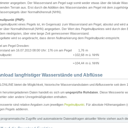
ntimeter angegeben. Der Wasserstand am Pegel sagt somit weder etwas über die lokale Wa
enden Terrain aus. Erst durch die Addition des Wasserstandes am Pegel mit dem zugehörig
asserspiegels über Normalhöhennull (NHN).
nullpunkt (PNP):
egelnullpunkt eines Pegels ist, im Gegensatz zum Wasserstand am Pegel, absolut und wir
ter über Normalhöhennull (NHN) angegeben. Der Wert des Pegelnullpunktes wird durch den Bet
 dem niedrigsten, über eine lange Zeit gemessenen Wasserstand.
gellatte wird so angebracht, dass deren Nullmarkierung dem Pegelnullpunkt entspricht.
iel am Pegel Dresden:
rstand am 16.07.2013 08:00 Uhr: 176 cm am Pegel
1,76
m
ullpunkt
+
102,68
m ü. NHN
=
104,44
m ü. NHN
nload langfristiger Wasserstände und Abflüsse
ONLINE bietet die Möglichkeit, historische Wasserstandsdaten und Abflusswerte seit dem 1
en heruntergeladenen Daten handelt es sich um
ungeprüfte Rohdaten
. Diese Messwerte wur
ehler oder andere Unregelmäßigkeiten enthalten.
esswerte sind relative Angaben zum jeweiligen
Pegelnullpunkt
. Für absolute Höhenangaben 
igen Pegels addieren.
ür programmatische Zugriffe und automatisierte Datenabfragen aktueller Werte stehen auch d