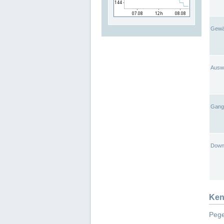
Gewä
Ausw
Gangl
Down
Ken
Pege