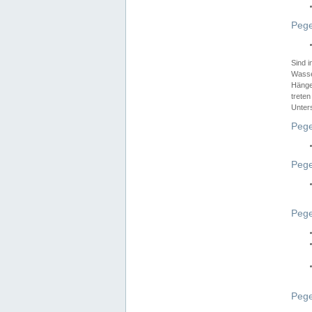
Pege
Sind 
Wasser
Hänge
treten
Unter
Pege
Pege
Pege
Pege