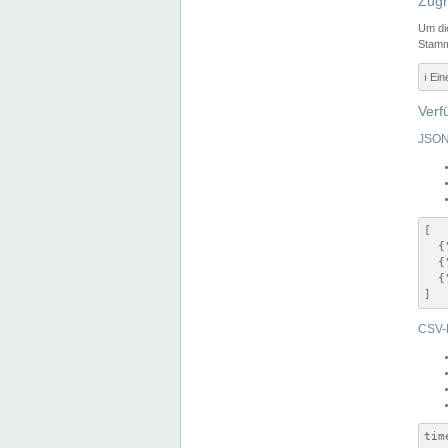
Zugr
Um di
Stamm
ℹ️ Ei
Verf
JSON
[

  {
  {
  {
]
CSV-
tim