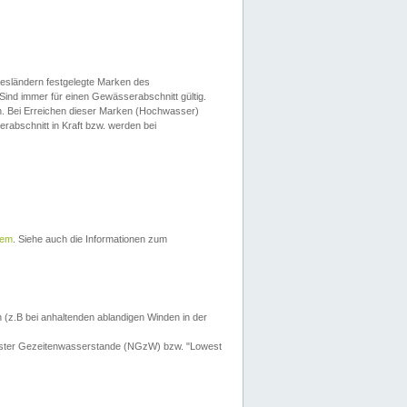
esländern festgelegte Marken des
Sind immer für einen Gewässerabschnitt gültig.
. Bei Erreichen dieser Marken (Hochwasser)
erabschnitt in Kraft bzw. werden bei
tem
. Siehe auch die Informationen zum
 (z.B bei anhaltenden ablandigen Winden in der
drigster Gezeitenwasserstande (NGzW) bzw. "Lowest