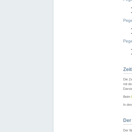
Pege
Peg
Zei
Die Ze
mit d
Darst
Beim
In de
Der
Der W