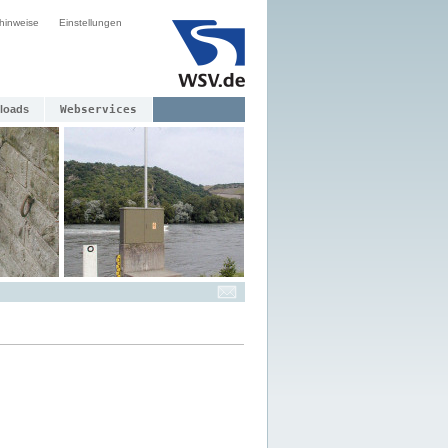
hinweise
Einstellungen
loads
Webservices