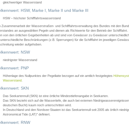
gleichwertiger Wasserstand
lkennwert: HSW, Marke I, Marke II und Marke III
HSW – höchster Schifffahrtswasserstand
in Zusammenarbeit der Wasserstraßen- und Schifffahrtsverwaltung des Bundes mit den Bund
standes an ausgewählten Pegeln und dienen als Richtwerte für den Betrieb der Schifffahrt. 
n von den örtlichen Gegebenheiten ab und sind von Gewässer zu Gewässer unterschiedlich
 unterschiedliche Beschränkungen (z.B. Sperrungen) für die Schifffahrt im jeweiligen Gewäss
schreitung wieder aufgehoben.
lkennwert: NSW
niedrigster Wasserstand
lkennwert: PNP
Höhenlage des Nullpunktes der Pegellatte bezogen auf ein amtlich festgelegtes
Höhensys
Wasserstand
.
lkennwert: SKN
Das Seekartennull (SKN) ist eine örtliche Mindesttiefenangabe in Seekarten.
Das SKN bezieht sich auf die Wassertiefe, die auch bei extemen Niedrigwasserereignissen
deutschen Bucht) kaum noch unterschritten wird.
In Deutschland und den Nordsee-Staaten ist das Seekartennull seit 2005 als örtlich nie
Astronomical Tide (LAT)" definiert.
lkennwert: RNW