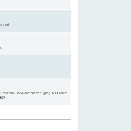
n sind.
n.
n.
p Datei zum Download zur Verfügung. Als Format
MEZ!