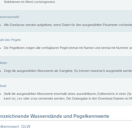
Selektionen im Menü zurückgesetzt.
sserauswahl
Alle Gewässer werden aufgelistet, wenn Daten für den ausgewählten Parameter vorhande
ahl des Pegels
Die Pegellisten zeigen alle verfügbaren Pegel einmal mit Namen und einmal mit Nummer a
inien
Zeigt die ausgewählten Messwerte als Ganglinie. Es können maximal 6 ausgewählt werde
load
Stellt die ausgewählten Messwerte innerhalb eines auswählbaren Zeitbereichs in einer Zi
kann txt, csv oder zrxp verwendet werden. Die Zeitangabe in den Download-Dateien ist 
nzeichnende Wasserstände und Pegelkennwerte
lkennwert: GLW