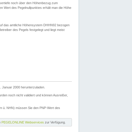
ssertiefe noch über den Höhenbezug zum
en Wert des Pegelnullpunktes erhält man die Höhe
d auf das amtliche Höhensystem DHHN92 bezogen
reiber des Pegels festgelegt und liegt meist
. Januar 2000 herunterzuladen.
den noch nicht validiert und können Ausreißer,
(m ü. NHN) müssen Sie den PNP-Wert des
ie
PEGELONLINE Webservices
zur Verfügung.