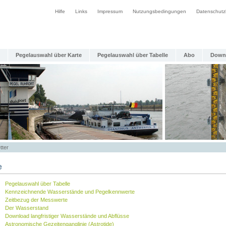
Hilfe
Links
Impressum
Nutzungsbedingungen
Datenschutz
Pegelauswahl über Karte
Pegelauswahl über Tabelle
Abo
Down
tter
e
Pegelauswahl über Tabelle
Kennzeichnende Wasserstände und Pegelkennwerte
Zeitbezug der Messwerte
Der Wasserstand
Download langfristiger Wasserstände und Abflüsse
Astronomische Gezeitenganglinie (Astrotide)