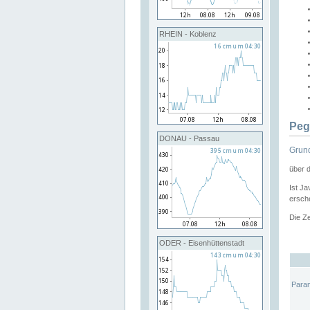
RHEIN - Koblenz
Peg
DONAU - Passau
Grund
über 
Ist Ja
ersche
Die Ze
ODER - Eisenhüttenstadt
Para