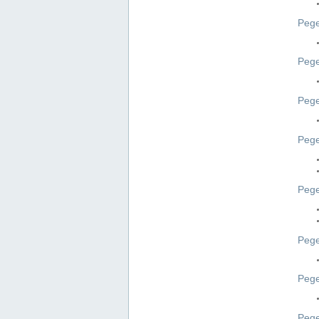
Pege
Pege
Peg
Pege
Pege
Pege
Pege
Peg