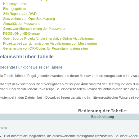
Höhensysteme
Einzugsgebiete
24h Regenradar DWD
Seezeichen von OpenSeaMap.org
Aktualität der Messwerte
Grenzwertüberschreitung der Messwerte
PEGELONLINE-Dienste
Open Source Projekt für die interaktive Online Visualisierung
Projektarbeit zur dynamischen Visualisierung von Messwerten
Generierung von QR-Codes für Pegelstammdatenseiten
elauswahl über Tabelle
legende Funktionsweise der Tabelle
die Tabelle können Pegel gefunden werden und deren Messwerte heruntergeladen oder visuali
vascript deaktiviert oder nicht verfügbar so muss jede Änderung mit der Bestätigung des "Filt
int nur bei deaktiviertem Javascript. Bei eingeschaltetem Javascript aktualisieren sich alle 
itstempel in den Dateien beim Download liegen ganzjährig in mitteleuropäischer Winterzeit vo
Bedienung der Tabelle:
Beschreibung
meter
Hier besteht die Möglichkeit, die auszuwertende Messgröße einzustellen. Bei einer Ände