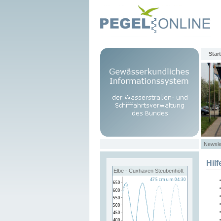
Start
Newsle
Hilf
Elbe - Cuxhaven Steubenhöft