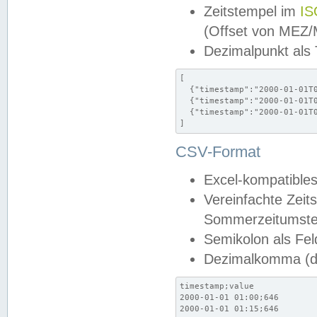
Zeitstempel im
IS
(Offset von MEZ
Dezimalpunkt als
[

  {"timestamp":"2000-01-01T0
  {"timestamp":"2000-01-01T0
  {"timestamp":"2000-01-01T0
]
CSV-Format
Excel-kompatibles
Vereinfachte Zeit
Sommerzeitumstel
Semikolon als Fel
Dezimalkomma (de
timestamp;value

2000-01-01 01:00;646

2000-01-01 01:15;646
