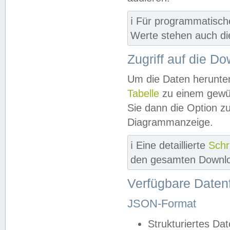
ℹ️ Für programmatisch
Werte stehen auch d
Zugriff auf die D
Um die Daten herunter
Tabelle
zu einem gewün
Sie dann die Option z
Diagrammanzeige.
ℹ️ Eine detaillierte
Schr
den gesamten Downlo
Verfügbare Daten
JSON-Format
Strukturiertes Da