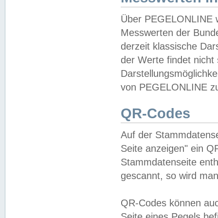
Über PEGELONLINE wer
Messwerten der Bundes
derzeit klassische Da
der Werte findet nicht 
Darstellungsmöglichkei
von PEGELONLINE zu 
QR-Codes
Auf der Stammdatensei
Seite anzeigen" ein Q
Stammdatenseite enthä
gescannt, so wird man
QR-Codes können auc
Seite eines Pegels be