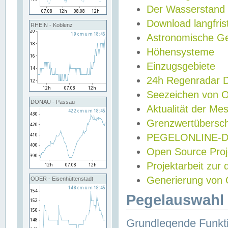
Der Wasserstand
Download langfris
RHEIN - Koblenz
Astronomische Gez
Höhensysteme
Einzugsgebiete
24h Regenradar
Seezeichen von 
DONAU - Passau
Aktualität der Me
Grenzwertübersch
PEGELONLINE-Di
Open Source Projek
Projektarbeit zur
Generierung von 
ODER - Eisenhüttenstadt
Pegelauswahl 
Grundlegende Funkti