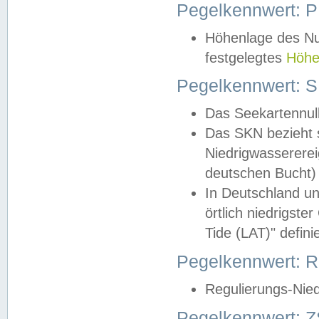
Pegelkennwert: 
Höhenlage des Nul
festgelegtes
Höhe
Pegelkennwert: 
Das Seekartennull
Das SKN bezieht s
Niedrigwassererei
deutschen Bucht) 
In Deutschland un
örtlich niedrigst
Tide (LAT)" definie
Pegelkennwert:
Regulierungs-Nie
Pegelkennwert: Z