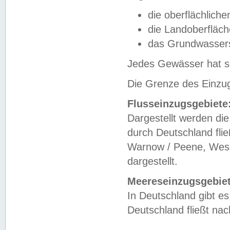
die oberflächlich
die Landoberfläc
das Grundwasser
Jedes Gewässer hat se
Die Grenze des Einzug
Flusseinzugsgebiete
Dargestellt werden die
durch Deutschland fli
Warnow / Peene, Weser
dargestellt.
Meereseinzugsgebiet
In Deutschland gibt 
Deutschland fließt n