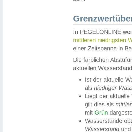
Grenzwertüber
In PEGELONLINE werde
mittleren niedrigsten
einer Zeitspanne in Be
Die farblichen Abstuf
aktuellen Wasserstand
Ist der aktuelle 
als
niedriger Was
Liegt der aktue
gilt dies als
mittle
mit
Grün
dargestel
Wasserstände obe
Wasserstand
und