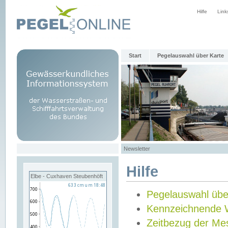
Hilfe
Link
Start
Pegelauswahl über Karte
Newsletter
Hilfe
Elbe - Cuxhaven Steubenhöft
Pegelauswahl übe
Kennzeichnende 
Zeitbezug der Me