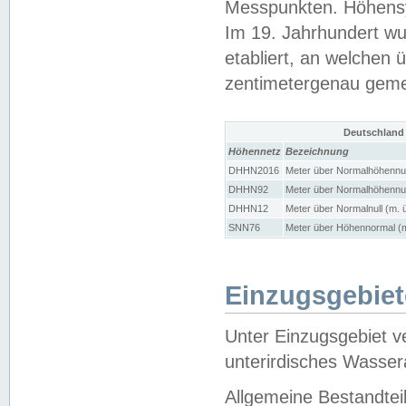
Messpunkten. Höhensy
Im 19. Jahrhundert wu
etabliert, an welchen 
zentimetergenau gem
Deutschland
Höhennetz
Bezeichnung
DHHN2016
Meter über Normalhöhennul
DHHN92
Meter über Normalhöhennul
DHHN12
Meter über Normalnull (m. 
SNN76
Meter über Höhennormal (m
Einzugsgebiet
Unter Einzugsgebiet v
unterirdisches Wasser
Allgemeine Bestandtei