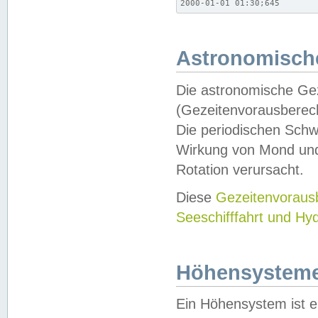
2000-01-01 01:30;645
Astronomische
Die astronomische Gez
(Gezeitenvorausberec
Die periodischen Schw
Wirkung von Mond und
Rotation verursacht.
Diese
Gezeitenvorau
Seeschifffahrt und Hy
Höhensystem
Ein Höhensystem ist e