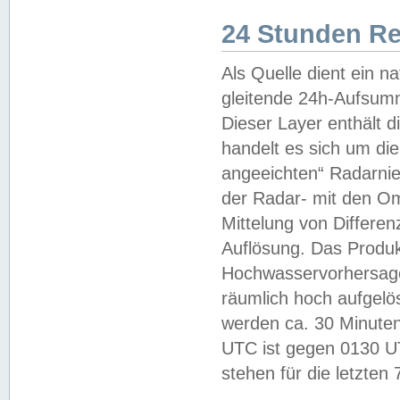
24 Stunden R
Als Quelle dient ein n
gleitende 24h-Aufsum
Dieser Layer enthält
handelt es sich um di
angeeichten“ Radarnie
der Radar- mit den O
Mittelung von Differe
Auflösung. Das Produk
Hochwasservorhersagez
räumlich hoch aufgelö
werden ca. 30 Minuten
UTC ist gegen 0130 UTC
stehen für die letzten