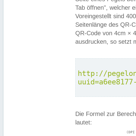
Tab öffnen", welcher 
Voreingestellt sind 4
Seitenlänge des QR-C
QR-Code von 4cm × 4c
ausdrucken, so setzt 
http://pegelo
uuid=a6ee8177
Die Formel zur Berech
lautet:
			(DPI × Druckkantenlänge in cm) ÷ 2,54 = Kantenlänge in Pixel
