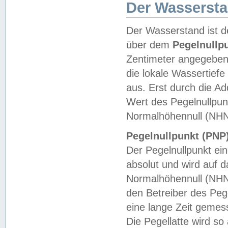
Der Wasserst
Der Wasserstand ist d
über dem
Pegelnullp
Zentimeter angegeben
die lokale Wassertie
aus. Erst durch die A
Wert des Pegelnullpun
Normalhöhennull (NHN
Pegelnullpunkt (PNP)
Der Pegelnullpunkt ei
absolut und wird auf
Normalhöhennull (NHN
den Betreiber des Pege
eine lange Zeit geme
Die Pegellatte wird s