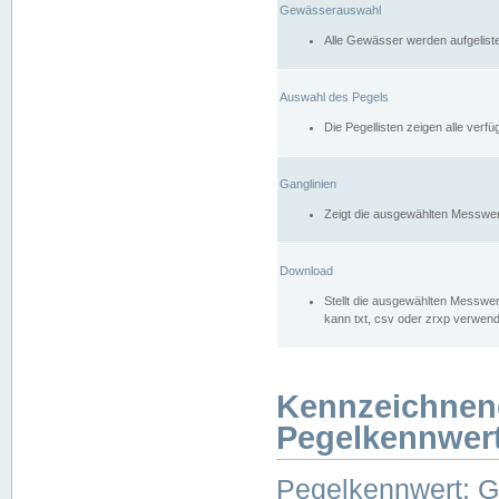
Gewässerauswahl
Alle Gewässer werden aufgelist
Auswahl des Pegels
Die Pegellisten zeigen alle ver
Ganglinien
Zeigt die ausgewählten Messwer
Download
Stellt die ausgewählten Messwer
kann txt, csv oder zrxp verwen
Kennzeichnen
Pegelkennwer
Pegelkennwert: 