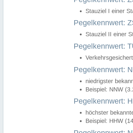
Stauziel I einer S
Pegelkennwert: Z
Stauziel II einer 
Pegelkennwert:
Verkehrsgesichert
Pegelkennwert:
niedrigster bekan
Beispiel: NNW (3
Pegelkennwert:
höchster bekannt
Beispiel: HHW (1
Pegelkennwert: 