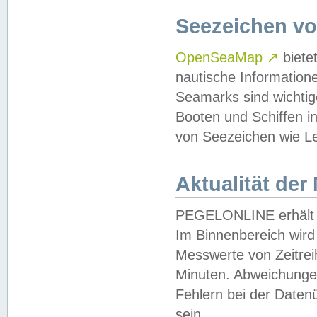
Seezeichen v
OpenSeaMap
↗
biete
nautische Information
Seamarks sind wichtig
Booten und Schiffen i
von Seezeichen wie Le
Aktualität der
PEGELONLINE erhält u
Im Binnenbereich wird 
Messwerte von Zeitreih
Minuten. Abweichungen
Fehlern bei der Daten
sein.