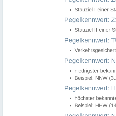
Stauziel I einer S
Pegelkennwert: Z
Stauziel II einer 
Pegelkennwert:
Verkehrsgesichert
Pegelkennwert:
niedrigster bekan
Beispiel: NNW (3
Pegelkennwert:
höchster bekannt
Beispiel: HHW (1
Pegelkennwert: 