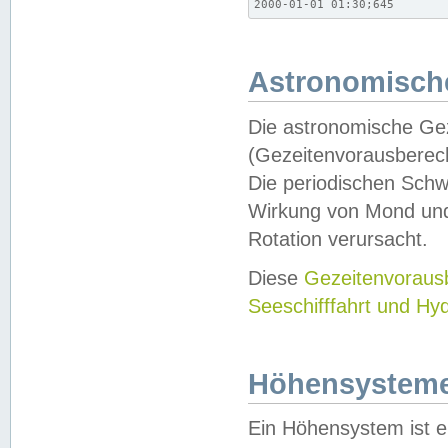
2000-01-01 01:30;645
Astronomische
Die astronomische Gez
(Gezeitenvorausberec
Die periodischen Schw
Wirkung von Mond und
Rotation verursacht.
Diese
Gezeitenvorau
Seeschifffahrt und Hy
Höhensystem
Ein Höhensystem ist e