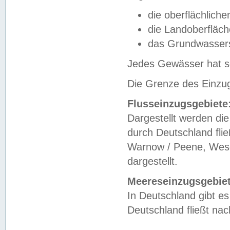
die oberflächlich
die Landoberfläc
das Grundwasser
Jedes Gewässer hat se
Die Grenze des Einzug
Flusseinzugsgebiete
Dargestellt werden die
durch Deutschland fli
Warnow / Peene, Weser
dargestellt.
Meereseinzugsgebiet
In Deutschland gibt 
Deutschland fließt n