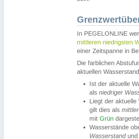
Grenzwertüber
In PEGELONLINE werde
mittleren niedrigsten
einer Zeitspanne in Be
Die farblichen Abstuf
aktuellen Wasserstand
Ist der aktuelle 
als
niedriger Was
Liegt der aktue
gilt dies als
mittle
mit
Grün
dargestel
Wasserstände obe
Wasserstand
und