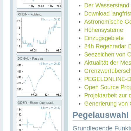
Der Wasserstand
Download langfris
RHEIN - Koblenz
Astronomische Gez
Höhensysteme
Einzugsgebiete
24h Regenradar
Seezeichen von 
DONAU - Passau
Aktualität der Me
Grenzwertübersch
PEGELONLINE-Di
Open Source Projek
Projektarbeit zur
Generierung von 
ODER - Eisenhüttenstadt
Pegelauswahl 
Grundlegende Funkti