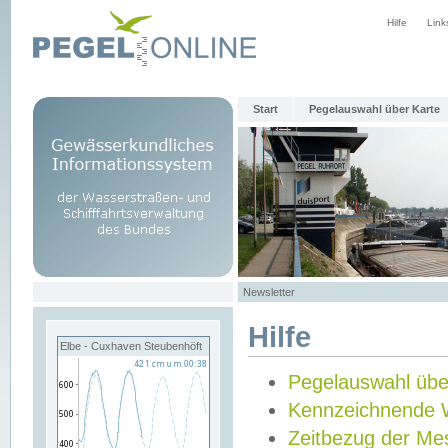
Hilfe
Link
Start
Pegelauswahl über Karte
Newsletter
Hilfe
Elbe - Cuxhaven Steubenhöft
Pegelauswahl übe
Kennzeichnende 
Zeitbezug der Me