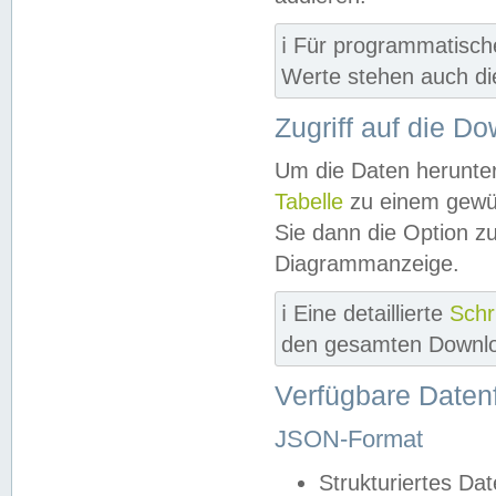
ℹ️ Für programmatisch
Werte stehen auch d
Zugriff auf die D
Um die Daten herunter
Tabelle
zu einem gewün
Sie dann die Option z
Diagrammanzeige.
ℹ️ Eine detaillierte
Schr
den gesamten Downlo
Verfügbare Daten
JSON-Format
Strukturiertes Da