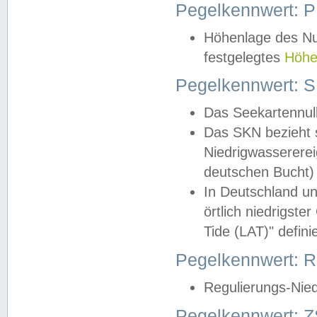
Pegelkennwert: 
Höhenlage des Nul
festgelegtes
Höhe
Pegelkennwert: 
Das Seekartennull
Das SKN bezieht s
Niedrigwassererei
deutschen Bucht) 
In Deutschland un
örtlich niedrigst
Tide (LAT)" definie
Pegelkennwert:
Regulierungs-Nie
Pegelkennwert: Z