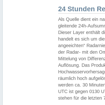
24 Stunden R
Als Quelle dient ein n
gleitende 24h-Aufsum
Dieser Layer enthält
handelt es sich um di
angeeichten“ Radarnie
der Radar- mit den O
Mittelung von Differe
Auflösung. Das Produk
Hochwasservorhersagez
räumlich hoch aufgelö
werden ca. 30 Minuten
UTC ist gegen 0130 UTC
stehen für die letzten