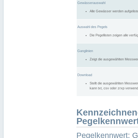
Gewässerauswahl
Alle Gewässer werden aufgelist
Auswahl des Pegels
Die Pegellisten zeigen alle ver
Ganglinien
Zeigt die ausgewählten Messwer
Download
Stellt die ausgewählten Messwer
kann txt, csv oder zrxp verwen
Kennzeichnen
Pegelkennwer
Pegelkennwert: 