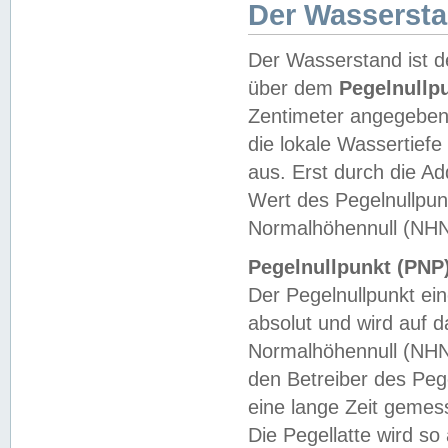
Der Wasserst
Der Wasserstand ist d
über dem
Pegelnullp
Zentimeter angegeben
die lokale Wassertie
aus. Erst durch die A
Wert des Pegelnullpun
Normalhöhennull (NHN
Pegelnullpunkt (PNP)
Der Pegelnullpunkt ei
absolut und wird auf
Normalhöhennull (NHN
den Betreiber des Pege
eine lange Zeit geme
Die Pegellatte wird s