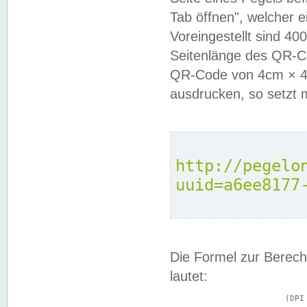
Tab öffnen", welcher 
Voreingestellt sind 4
Seitenlänge des QR-C
QR-Code von 4cm × 4c
ausdrucken, so setzt 
http://pegelo
uuid=a6ee8177
Die Formel zur Berech
lautet:
			(DPI × Druckkantenlänge in cm) ÷ 2,54 = Kantenlänge in Pixel
