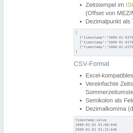
Zeitstempel im
IS
(Offset von MEZ
Dezimalpunkt als
[

  {"timestamp":"2000-01-01T0
  {"timestamp":"2000-01-01T0
  {"timestamp":"2000-01-01T0
]
CSV-Format
Excel-kompatibles
Vereinfachte Zeit
Sommerzeitumstel
Semikolon als Fel
Dezimalkomma (de
timestamp;value

2000-01-01 01:00;646

2000-01-01 01:15;646
