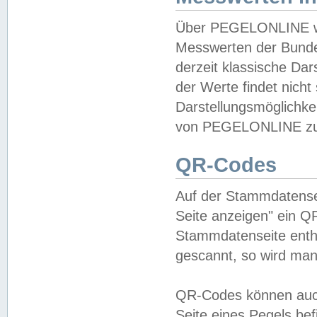
Über PEGELONLINE wer
Messwerten der Bundes
derzeit klassische Da
der Werte findet nicht 
Darstellungsmöglichkei
von PEGELONLINE zu 
QR-Codes
Auf der Stammdatensei
Seite anzeigen" ein Q
Stammdatenseite enthä
gescannt, so wird man
QR-Codes können auc
Seite eines Pegels be