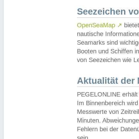
Seezeichen v
OpenSeaMap
↗
biete
nautische Information
Seamarks sind wichtig
Booten und Schiffen i
von Seezeichen wie Le
Aktualität der
PEGELONLINE erhält u
Im Binnenbereich wird 
Messwerte von Zeitreih
Minuten. Abweichungen
Fehlern bei der Daten
sein.