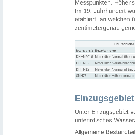
Messpunkten. Höhensy
Im 19. Jahrhundert wu
etabliert, an welchen 
zentimetergenau gem
Deutschland
Höhennetz
Bezeichnung
DHHN2016
Meter über Normalhöhennul
DHHN92
Meter über Normalhöhennul
DHHN12
Meter über Normalnull (m. 
SNN76
Meter über Höhennormal (m
Einzugsgebiet
Unter Einzugsgebiet v
unterirdisches Wasser
Allgemeine Bestandtei