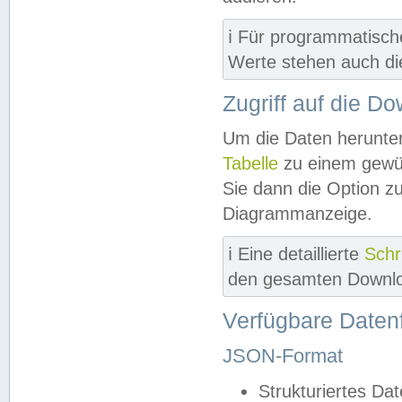
ℹ️ Für programmatisch
Werte stehen auch d
Zugriff auf die D
Um die Daten herunter
Tabelle
zu einem gewün
Sie dann die Option z
Diagrammanzeige.
ℹ️ Eine detaillierte
Schr
den gesamten Downlo
Verfügbare Daten
JSON-Format
Strukturiertes Da