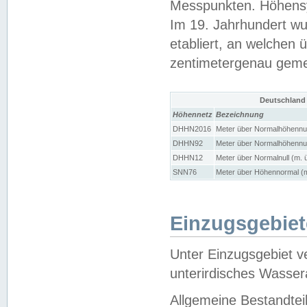
Messpunkten. Höhensy
Im 19. Jahrhundert wu
etabliert, an welchen 
zentimetergenau gem
Deutschland
Höhennetz
Bezeichnung
DHHN2016
Meter über Normalhöhennul
DHHN92
Meter über Normalhöhennul
DHHN12
Meter über Normalnull (m. 
SNN76
Meter über Höhennormal (m
Einzugsgebiet
Unter Einzugsgebiet v
unterirdisches Wasser
Allgemeine Bestandtei