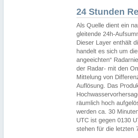
24 Stunden R
Als Quelle dient ein n
gleitende 24h-Aufsum
Dieser Layer enthält
handelt es sich um di
angeeichten“ Radarnie
der Radar- mit den O
Mittelung von Differe
Auflösung. Das Produk
Hochwasservorhersagez
räumlich hoch aufgelö
werden ca. 30 Minuten
UTC ist gegen 0130 UTC
stehen für die letzten