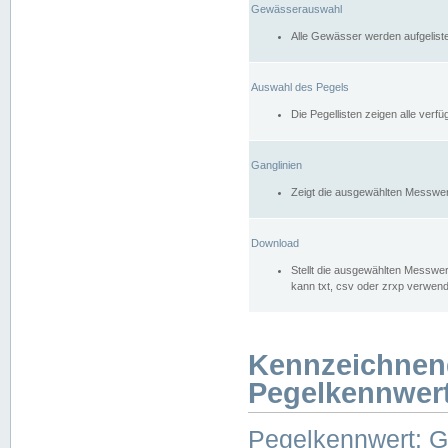
Gewässerauswahl
Alle Gewässer werden aufgelist
Auswahl des Pegels
Die Pegellisten zeigen alle ver
Ganglinien
Zeigt die ausgewählten Messwer
Download
Stellt die ausgewählten Messwer
kann txt, csv oder zrxp verwen
Kennzeichnen
Pegelkennwer
Pegelkennwert: 