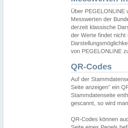
Über PEGELONLINE wer
Messwerten der Bundes
derzeit klassische Da
der Werte findet nicht 
Darstellungsmöglichkei
von PEGELONLINE zu 
QR-Codes
Auf der Stammdatensei
Seite anzeigen" ein Q
Stammdatenseite enthä
gescannt, so wird man
QR-Codes können auc
Seite eines Pegels be