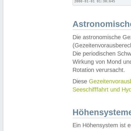
2000-01-01 01:30;645
Astronomische
Die astronomische Gez
(Gezeitenvorausberec
Die periodischen Schw
Wirkung von Mond und
Rotation verursacht.
Diese
Gezeitenvorau
Seeschifffahrt und Hy
Höhensystem
Ein Höhensystem ist e