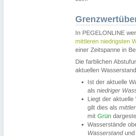
Grenzwertüber
In PEGELONLINE werde
mittleren niedrigsten
einer Zeitspanne in Be
Die farblichen Abstuf
aktuellen Wasserstand
Ist der aktuelle 
als
niedriger Was
Liegt der aktue
gilt dies als
mittle
mit
Grün
dargestel
Wasserstände obe
Wasserstand
und