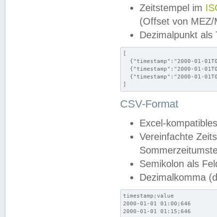
Zeitstempel im
IS
(Offset von MEZ
Dezimalpunkt als
[

  {"timestamp":"2000-01-01T0
  {"timestamp":"2000-01-01T0
  {"timestamp":"2000-01-01T0
]
CSV-Format
Excel-kompatibles
Vereinfachte Zeit
Sommerzeitumstel
Semikolon als Fel
Dezimalkomma (de
timestamp;value

2000-01-01 01:00;646

2000-01-01 01:15;646
