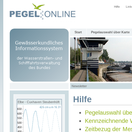
Hilfe
Link
Start
Pegelauswahl über Karte
Newsletter
Hilfe
Elbe - Cuxhaven Steubenhöft
Pegelauswahl übe
Kennzeichnende 
Zeitbezug der Me