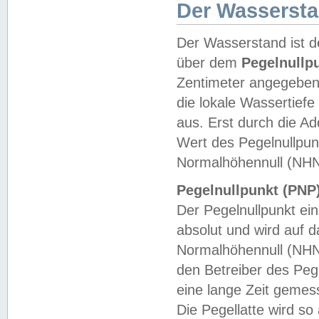
Der Wasserst
Der Wasserstand ist d
über dem
Pegelnullp
Zentimeter angegeben
die lokale Wassertie
aus. Erst durch die A
Wert des Pegelnullpun
Normalhöhennull (NHN
Pegelnullpunkt (PNP)
Der Pegelnullpunkt ei
absolut und wird auf
Normalhöhennull (NHN
den Betreiber des Pege
eine lange Zeit geme
Die Pegellatte wird s