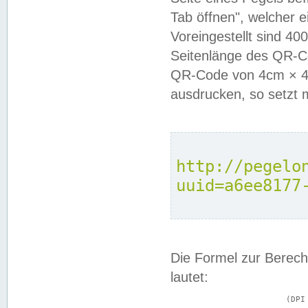
Tab öffnen", welcher 
Voreingestellt sind 4
Seitenlänge des QR-C
QR-Code von 4cm × 4c
ausdrucken, so setzt 
http://pegelo
uuid=a6ee8177
Die Formel zur Berech
lautet:
			(DPI × Druckkantenlänge in cm) ÷ 2,54 = Kantenlänge in Pixel
