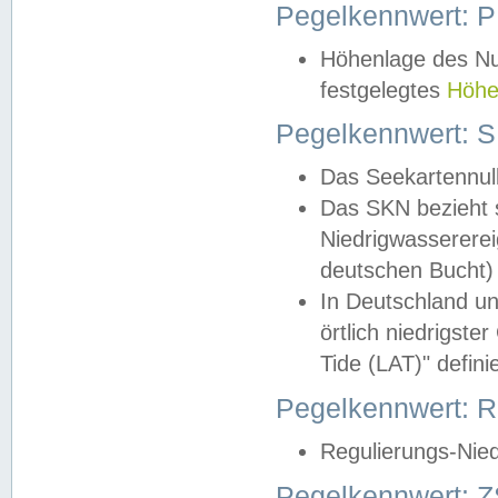
Pegelkennwert: 
Höhenlage des Nul
festgelegtes
Höhe
Pegelkennwert: 
Das Seekartennull
Das SKN bezieht s
Niedrigwassererei
deutschen Bucht) 
In Deutschland un
örtlich niedrigst
Tide (LAT)" definie
Pegelkennwert:
Regulierungs-Nie
Pegelkennwert: Z