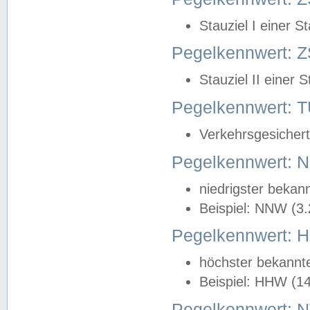
Stauziel I einer S
Pegelkennwert: Z
Stauziel II einer 
Pegelkennwert:
Verkehrsgesichert
Pegelkennwert:
niedrigster bekan
Beispiel: NNW (3
Pegelkennwert:
höchster bekannt
Beispiel: HHW (1
Pegelkennwert: 