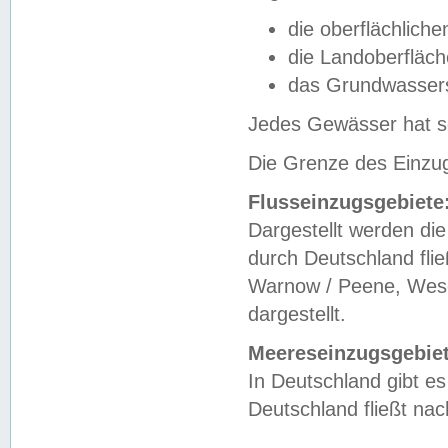
die oberflächlich
die Landoberfläc
das Grundwasser
Jedes Gewässer hat se
Die Grenze des Einzug
Flusseinzugsgebiete
Dargestellt werden die
durch Deutschland fli
Warnow / Peene, Weser
dargestellt.
Meereseinzugsgebiet
In Deutschland gibt 
Deutschland fließt n