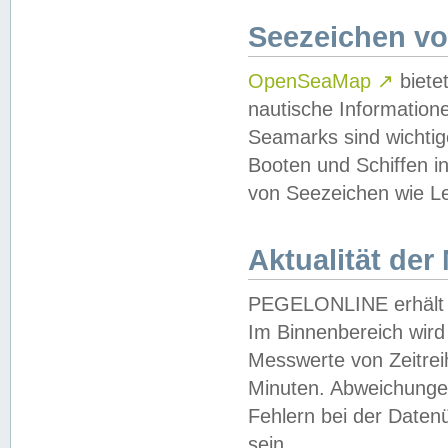
Seezeichen v
OpenSeaMap
↗
biete
nautische Information
Seamarks sind wichtig
Booten und Schiffen i
von Seezeichen wie Le
Aktualität der
PEGELONLINE erhält u
Im Binnenbereich wird 
Messwerte von Zeitreih
Minuten. Abweichungen
Fehlern bei der Daten
sein.