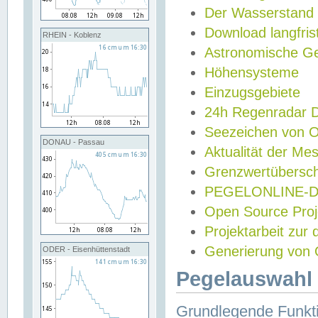
Der Wasserstand
Download langfris
RHEIN - Koblenz
Astronomische Gez
Höhensysteme
Einzugsgebiete
24h Regenradar
Seezeichen von 
DONAU - Passau
Aktualität der Me
Grenzwertübersch
PEGELONLINE-Di
Open Source Projek
Projektarbeit zur
Generierung von 
ODER - Eisenhüttenstadt
Pegelauswahl 
Grundlegende Funkti