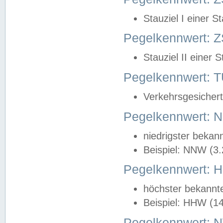
Stauziel I einer S
Pegelkennwert: Z
Stauziel II einer 
Pegelkennwert:
Verkehrsgesichert
Pegelkennwert:
niedrigster bekan
Beispiel: NNW (3
Pegelkennwert:
höchster bekannt
Beispiel: HHW (1
Pegelkennwert: 