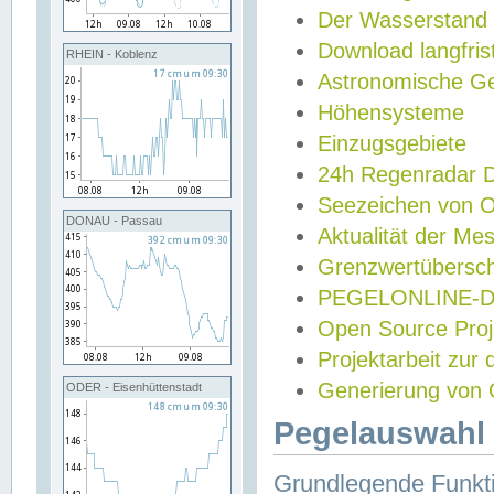
Der Wasserstand
Download langfris
RHEIN - Koblenz
Astronomische Gez
Höhensysteme
Einzugsgebiete
24h Regenradar
Seezeichen von 
DONAU - Passau
Aktualität der Me
Grenzwertübersch
PEGELONLINE-Di
Open Source Projek
Projektarbeit zur
Generierung von 
ODER - Eisenhüttenstadt
Pegelauswahl 
Grundlegende Funkti