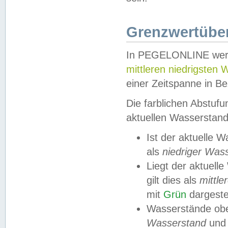
Grenzwertüber
In PEGELONLINE werde
mittleren niedrigsten
einer Zeitspanne in Be
Die farblichen Abstuf
aktuellen Wasserstand
Ist der aktuelle 
als
niedriger Was
Liegt der aktue
gilt dies als
mittle
mit
Grün
dargestel
Wasserstände obe
Wasserstand
und