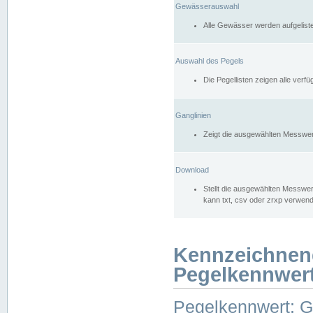
Gewässerauswahl
Alle Gewässer werden aufgelist
Auswahl des Pegels
Die Pegellisten zeigen alle ver
Ganglinien
Zeigt die ausgewählten Messwer
Download
Stellt die ausgewählten Messwer
kann txt, csv oder zrxp verwen
Kennzeichnen
Pegelkennwer
Pegelkennwert: 