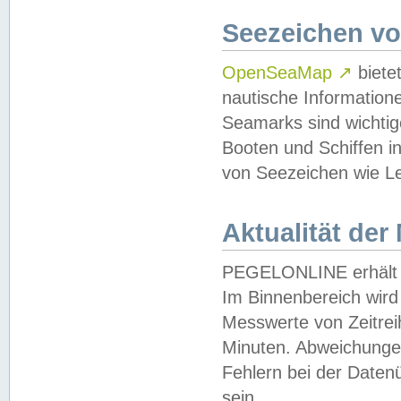
Seezeichen v
OpenSeaMap
↗
biete
nautische Information
Seamarks sind wichtig
Booten und Schiffen i
von Seezeichen wie Le
Aktualität der
PEGELONLINE erhält u
Im Binnenbereich wird 
Messwerte von Zeitreih
Minuten. Abweichungen
Fehlern bei der Daten
sein.