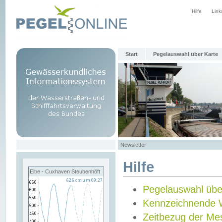
Hilfe
Link
Start
Pegelauswahl über Karte
Newsletter
Hilfe
Elbe - Cuxhaven Steubenhöft
Pegelauswahl übe
Kennzeichnende 
Zeitbezug der Me