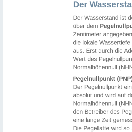
Der Wasserst
Der Wasserstand ist d
über dem
Pegelnullp
Zentimeter angegeben
die lokale Wassertie
aus. Erst durch die A
Wert des Pegelnullpun
Normalhöhennull (NHN
Pegelnullpunkt (PNP)
Der Pegelnullpunkt ei
absolut und wird auf
Normalhöhennull (NHN
den Betreiber des Pege
eine lange Zeit geme
Die Pegellatte wird s