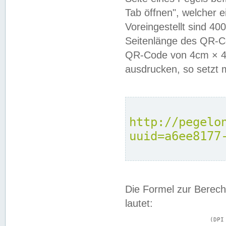
Tab öffnen", welcher 
Voreingestellt sind 4
Seitenlänge des QR-C
QR-Code von 4cm × 4c
ausdrucken, so setzt 
http://pegelo
uuid=a6ee8177
Die Formel zur Berech
lautet:
			(DPI × Druckkantenlänge in cm) ÷ 2,54 = Kantenlänge in Pixel
