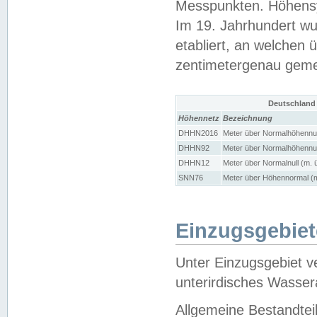
Messpunkten. Höhensy
Im 19. Jahrhundert wu
etabliert, an welchen 
zentimetergenau gem
Deutschland
Höhennetz
Bezeichnung
DHHN2016
Meter über Normalhöhennul
DHHN92
Meter über Normalhöhennul
DHHN12
Meter über Normalnull (m. 
SNN76
Meter über Höhennormal (m
Einzugsgebiet
Unter Einzugsgebiet v
unterirdisches Wasser
Allgemeine Bestandtei