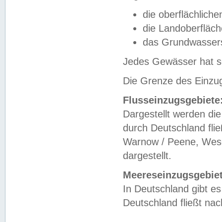
die oberflächlich
die Landoberfläc
das Grundwasser
Jedes Gewässer hat se
Die Grenze des Einzug
Flusseinzugsgebiete
Dargestellt werden die
durch Deutschland fli
Warnow / Peene, Weser
dargestellt.
Meereseinzugsgebiet
In Deutschland gibt 
Deutschland fließt n