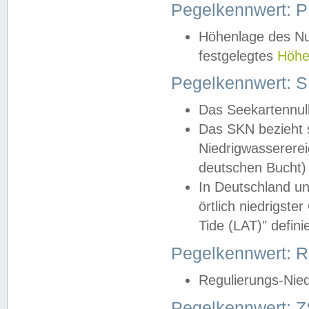
Pegelkennwert: 
Höhenlage des Nul
festgelegtes
Höhe
Pegelkennwert: 
Das Seekartennull
Das SKN bezieht s
Niedrigwassererei
deutschen Bucht) 
In Deutschland un
örtlich niedrigst
Tide (LAT)" definie
Pegelkennwert:
Regulierungs-Nie
Pegelkennwert: Z