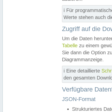
ℹ️ Für programmatisch
Werte stehen auch d
Zugriff auf die D
Um die Daten herunter
Tabelle
zu einem gewün
Sie dann die Option z
Diagrammanzeige.
ℹ️ Eine detaillierte
Schr
den gesamten Downlo
Verfügbare Daten
JSON-Format
Strukturiertes Da