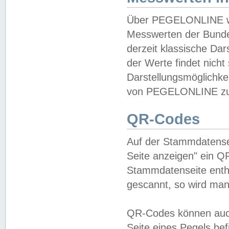
Über PEGELONLINE wer
Messwerten der Bundes
derzeit klassische Da
der Werte findet nicht 
Darstellungsmöglichkei
von PEGELONLINE zu 
QR-Codes
Auf der Stammdatensei
Seite anzeigen" ein Q
Stammdatenseite enthä
gescannt, so wird man
QR-Codes können auc
Seite eines Pegels be