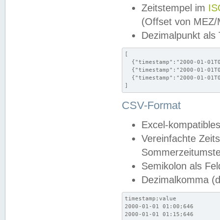
Zeitstempel im
IS
(Offset von MEZ
Dezimalpunkt als
[

  {"timestamp":"2000-01-01T0
  {"timestamp":"2000-01-01T0
  {"timestamp":"2000-01-01T0
]
CSV-Format
Excel-kompatibles
Vereinfachte Zeit
Sommerzeitumstel
Semikolon als Fel
Dezimalkomma (de
timestamp;value

2000-01-01 01:00;646

2000-01-01 01:15;646
