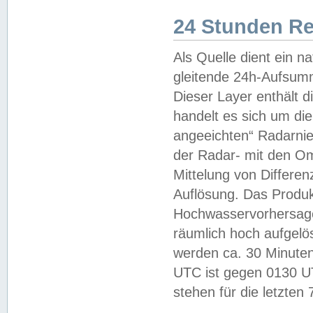
24 Stunden R
Als Quelle dient ein n
gleitende 24h-Aufsum
Dieser Layer enthält
handelt es sich um di
angeeichten“ Radarnie
der Radar- mit den O
Mittelung von Differe
Auflösung. Das Produk
Hochwasservorhersagez
räumlich hoch aufgelö
werden ca. 30 Minuten
UTC ist gegen 0130 UTC
stehen für die letzten