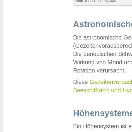
2000-01-01 01:30;645
Astronomische
Die astronomische Gez
(Gezeitenvorausberec
Die periodischen Schw
Wirkung von Mond und
Rotation verursacht.
Diese
Gezeitenvorau
Seeschifffahrt und Hy
Höhensystem
Ein Höhensystem ist e