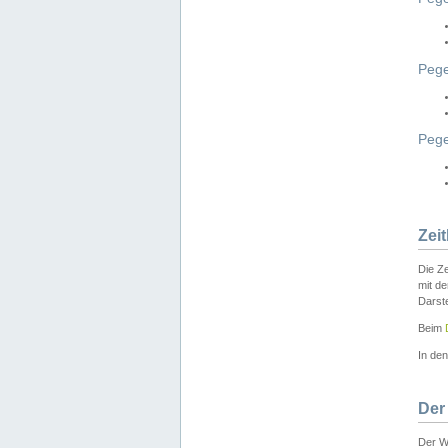
Pege
Peg
Zei
Die Ze
mit d
Darst
Beim
In de
Der
Der W