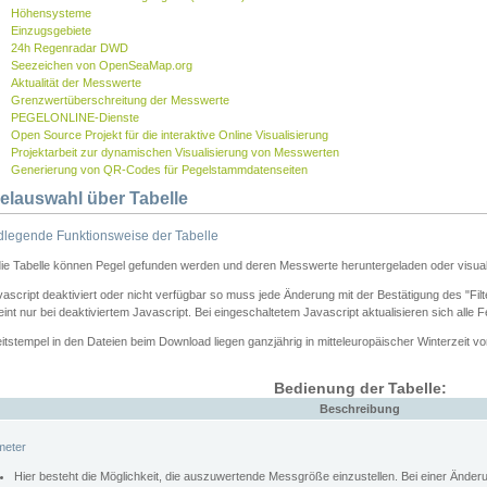
Höhensysteme
Einzugsgebiete
24h Regenradar DWD
Seezeichen von OpenSeaMap.org
Aktualität der Messwerte
Grenzwertüberschreitung der Messwerte
PEGELONLINE-Dienste
Open Source Projekt für die interaktive Online Visualisierung
Projektarbeit zur dynamischen Visualisierung von Messwerten
Generierung von QR-Codes für Pegelstammdatenseiten
elauswahl über Tabelle
legende Funktionsweise der Tabelle
die Tabelle können Pegel gefunden werden und deren Messwerte heruntergeladen oder visuali
vascript deaktiviert oder nicht verfügbar so muss jede Änderung mit der Bestätigung des "Filt
int nur bei deaktiviertem Javascript. Bei eingeschaltetem Javascript aktualisieren sich alle 
itstempel in den Dateien beim Download liegen ganzjährig in mitteleuropäischer Winterzeit vo
Bedienung der Tabelle:
Beschreibung
meter
Hier besteht die Möglichkeit, die auszuwertende Messgröße einzustellen. Bei einer Ände