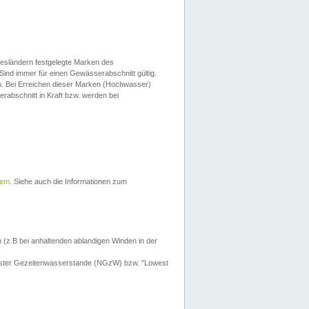
esländern festgelegte Marken des
Sind immer für einen Gewässerabschnitt gültig.
. Bei Erreichen dieser Marken (Hochwasser)
erabschnitt in Kraft bzw. werden bei
tem
. Siehe auch die Informationen zum
 (z.B bei anhaltenden ablandigen Winden in der
drigster Gezeitenwasserstande (NGzW) bzw. "Lowest