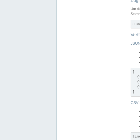
Zugr
Um di
Stamm
ℹ️ Ei
Verf
JSON
[

  {
  {
  {
]
CSV-
tim