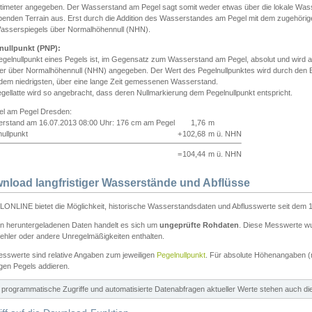
ntimeter angegeben. Der Wasserstand am Pegel sagt somit weder etwas über die lokale Wa
enden Terrain aus. Erst durch die Addition des Wasserstandes am Pegel mit dem zugehörig
asserspiegels über Normalhöhennull (NHN).
nullpunkt (PNP):
egelnullpunkt eines Pegels ist, im Gegensatz zum Wasserstand am Pegel, absolut und wir
ter über Normalhöhennull (NHN) angegeben. Der Wert des Pegelnullpunktes wird durch den Bet
 dem niedrigsten, über eine lange Zeit gemessenen Wasserstand.
gellatte wird so angebracht, dass deren Nullmarkierung dem Pegelnullpunkt entspricht.
iel am Pegel Dresden:
rstand am 16.07.2013 08:00 Uhr: 176 cm am Pegel
1,76
m
ullpunkt
+
102,68
m ü. NHN
=
104,44
m ü. NHN
nload langfristiger Wasserstände und Abflüsse
ONLINE bietet die Möglichkeit, historische Wasserstandsdaten und Abflusswerte seit dem 1
en heruntergeladenen Daten handelt es sich um
ungeprüfte Rohdaten
. Diese Messwerte wur
ehler oder andere Unregelmäßigkeiten enthalten.
esswerte sind relative Angaben zum jeweiligen
Pegelnullpunkt
. Für absolute Höhenangaben 
igen Pegels addieren.
ür programmatische Zugriffe und automatisierte Datenabfragen aktueller Werte stehen auch d