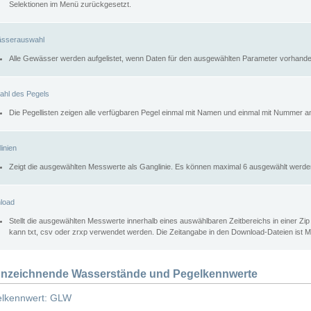
Selektionen im Menü zurückgesetzt.
sserauswahl
Alle Gewässer werden aufgelistet, wenn Daten für den ausgewählten Parameter vorhande
ahl des Pegels
Die Pegellisten zeigen alle verfügbaren Pegel einmal mit Namen und einmal mit Nummer a
inien
Zeigt die ausgewählten Messwerte als Ganglinie. Es können maximal 6 ausgewählt werde
load
Stellt die ausgewählten Messwerte innerhalb eines auswählbaren Zeitbereichs in einer Zi
kann txt, csv oder zrxp verwendet werden. Die Zeitangabe in den Download-Dateien ist 
nzeichnende Wasserstände und Pegelkennwerte
lkennwert: GLW