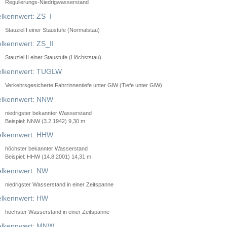
Regulierungs-Niedrigwasserstand
lkennwert: ZS_I
Stauziel I einer Staustufe (Normalstau)
lkennwert: ZS_II
Stauziel II einer Staustufe (Höchststau)
elkennwert: TUGLW
Verkehrsgesicherte Fahrrinnentiefe unter GlW (Tiefe unter GlW)
lkennwert: NNW
niedrigster bekannter Wasserstand
Beispiel: NNW (3.2.1942) 9,30 m
lkennwert: HHW
höchster bekannter Wasserstand
Beispiel: HHW (14.8.2001) 14,31 m
lkennwert: NW
niedrigster Wasserstand in einer Zeitspanne
lkennwert: HW
höchster Wasserstand in einer Zeitspanne
elkennwert: MNW