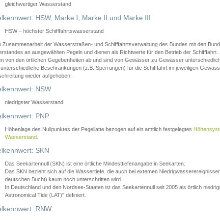
gleichwertiger Wasserstand
lkennwert: HSW, Marke I, Marke II und Marke III
HSW – höchster Schifffahrtswasserstand
in Zusammenarbeit der Wasserstraßen- und Schifffahrtsverwaltung des Bundes mit den Bund
standes an ausgewählten Pegeln und dienen als Richtwerte für den Betrieb der Schifffahrt. 
n von den örtlichen Gegebenheiten ab und sind von Gewässer zu Gewässer unterschiedlich
 unterschiedliche Beschränkungen (z.B. Sperrungen) für die Schifffahrt im jeweiligen Gewäss
schreitung wieder aufgehoben.
lkennwert: NSW
niedrigster Wasserstand
lkennwert: PNP
Höhenlage des Nullpunktes der Pegellatte bezogen auf ein amtlich festgelegtes
Höhensys
Wasserstand
.
lkennwert: SKN
Das Seekartennull (SKN) ist eine örtliche Mindesttiefenangabe in Seekarten.
Das SKN bezieht sich auf die Wassertiefe, die auch bei extemen Niedrigwasserereignissen
deutschen Bucht) kaum noch unterschritten wird.
In Deutschland und den Nordsee-Staaten ist das Seekartennull seit 2005 als örtlich nie
Astronomical Tide (LAT)" definiert.
lkennwert: RNW