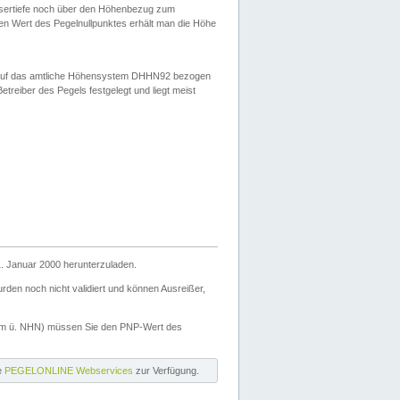
ssertiefe noch über den Höhenbezug zum
en Wert des Pegelnullpunktes erhält man die Höhe
d auf das amtliche Höhensystem DHHN92 bezogen
reiber des Pegels festgelegt und liegt meist
. Januar 2000 herunterzuladen.
den noch nicht validiert und können Ausreißer,
(m ü. NHN) müssen Sie den PNP-Wert des
ie
PEGELONLINE Webservices
zur Verfügung.