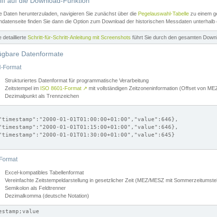
iff auf die Download-Funktion
e Daten herunterzuladen, navigieren Sie zunächst über die
Pegelauswahl-Tabelle
zu einem ge
datenseite finden Sie dann die Option zum Download der historischen Messdaten unterhalb
ne detaillierte
Schritt-für-Schritt-Anleitung mit Screenshots
führt Sie durch den gesamten Down
ügbare Datenformate
-Format
Strukturiertes Datenformat für programmatische Verarbeitung
Zeitstempel im
ISO 8601-Format
↗
mit vollständigen Zeitzoneninformation (Offset von 
Dezimalpunkt als Trennzeichen
"timestamp":"2000-01-01T01:00:00+01:00","value":646},

"timestamp":"2000-01-01T01:15:00+01:00","value":646},

"timestamp":"2000-01-01T01:30:00+01:00","value":645}

Format
Excel-kompatibles Tabellenformat
Vereinfachte Zeitstempeldarstellung in gesetzlicher Zeit (MEZ/MESZ mit Sommerzeitumstel
Semikolon als Feldtrenner
Dezimalkomma (deutsche Notation)
estamp;value
