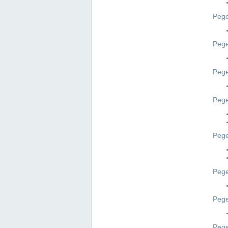
Pege
Pege
Peg
Pege
Pege
Pege
Pege
Peg