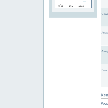
Gewä
Ausw
Gangl
Down
Ken
Pege