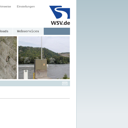
hinweise
Einstellungen
loads
Webservices