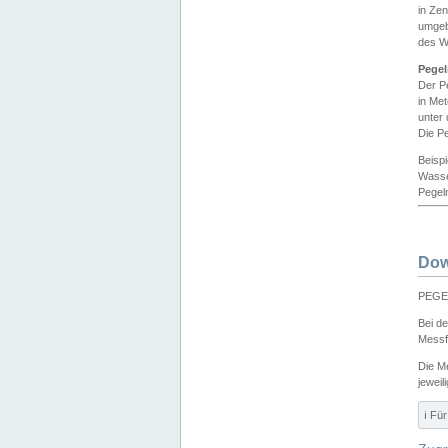
in Ze
umgeb
des W
Pegel
Der P
in Me
unter
Die Pe
Beisp
Wasse
Pegeln
Dow
PEGEL
Bei d
Messf
Die M
jeweil
ℹ️ F