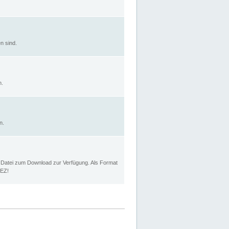
n sind.
n.
n.
p Datei zum Download zur Verfügung. Als Format
MEZ!