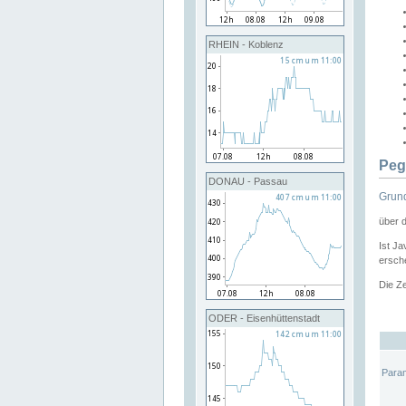
RHEIN - Koblenz
Peg
DONAU - Passau
Grund
über 
Ist Ja
ersche
Die Ze
ODER - Eisenhüttenstadt
Para