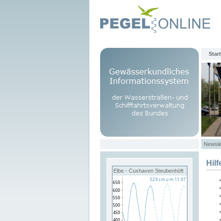
Start
Newsle
Hilf
Elbe - Cuxhaven Steubenhöft