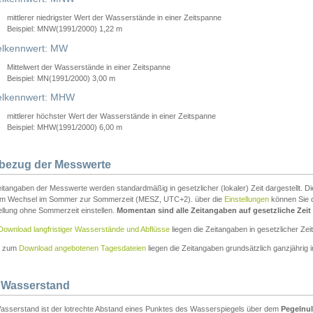
mittlerer niedrigster Wert der Wasserstände in einer Zeitspanne
Beispiel: MNW(1991/2000) 1,22 m
lkennwert: MW
Mittelwert der Wasserstände in einer Zeitspanne
Beispiel: MN(1991/2000) 3,00 m
elkennwert: MHW
mittlerer höchster Wert der Wasserstände in einer Zeitspanne
Beispiel: MHW(1991/2000) 6,00 m
tbezug der Messwerte
itangaben der Messwerte werden standardmäßig in gesetzlicher (lokaler) Zeit dargestellt. D
em Wechsel im Sommer zur Sommerzeit (MESZ, UTC+2). über die
Einstellungen
können Sie d
ellung ohne Sommerzeit einstellen.
Momentan sind alle Zeitangaben auf gesetzliche Zeit e
Download langfristiger Wasserstände und Abflüsse
liegen die Zeitangaben in gesetzlicher Zeit
n zum
Download angebotenen Tagesdateien
liegen die Zeitangaben grundsätzlich ganzjährig in
 Wasserstand
asserstand ist der lotrechte Abstand eines Punktes des Wasserspiegels über dem
Pegelnul