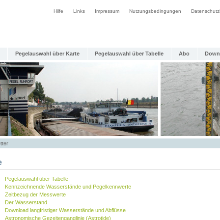
Hilfe
Links
Impressum
Nutzungsbedingungen
Datenschutz
Pegelauswahl über Karte
Pegelauswahl über Tabelle
Abo
Down
tter
e
Pegelauswahl über Tabelle
Kennzeichnende Wasserstände und Pegelkennwerte
Zeitbezug der Messwerte
Der Wasserstand
Download langfristiger Wasserstände und Abflüsse
Astronomische Gezeitenganglinie (Astrotide)