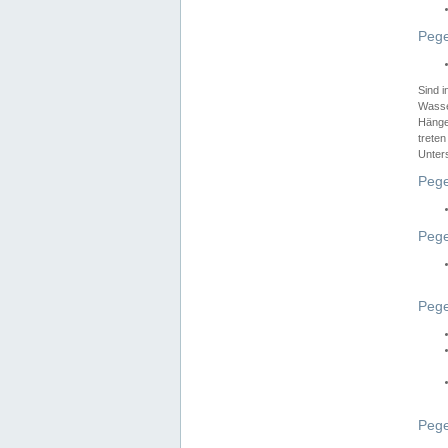
Pege
Sind 
Wasser
Hänge
treten
Unter
Pege
Pege
Pege
Pege