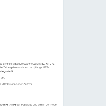
ies sind die Mitteleuropäische Zeit (MEZ, UTC+1)
ie Zeitangaben auch auf ganzjährige MEZ-
ingestellt.
 vor.
 Mitteleuropäischer Zeit vor.
lpunkt (PNP)
der Pegellatte und wird in der Regel