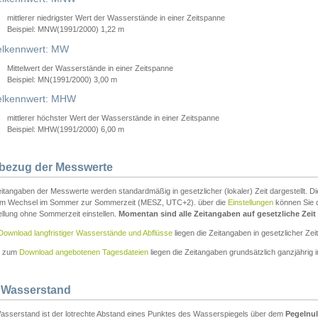
mittlerer niedrigster Wert der Wasserstände in einer Zeitspanne
Beispiel: MNW(1991/2000) 1,22 m
lkennwert: MW
Mittelwert der Wasserstände in einer Zeitspanne
Beispiel: MN(1991/2000) 3,00 m
elkennwert: MHW
mittlerer höchster Wert der Wasserstände in einer Zeitspanne
Beispiel: MHW(1991/2000) 6,00 m
tbezug der Messwerte
itangaben der Messwerte werden standardmäßig in gesetzlicher (lokaler) Zeit dargestellt. D
em Wechsel im Sommer zur Sommerzeit (MESZ, UTC+2). über die
Einstellungen
können Sie d
ellung ohne Sommerzeit einstellen.
Momentan sind alle Zeitangaben auf gesetzliche Zeit e
Download langfristiger Wasserstände und Abflüsse
liegen die Zeitangaben in gesetzlicher Zeit
n zum
Download angebotenen Tagesdateien
liegen die Zeitangaben grundsätzlich ganzjährig in
 Wasserstand
asserstand ist der lotrechte Abstand eines Punktes des Wasserspiegels über dem
Pegelnul