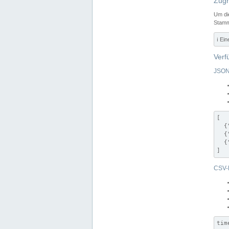
Zugr
Um di
Stamm
ℹ️ Ei
Verf
JSON
[

  {
  {
  {
]
CSV-
tim