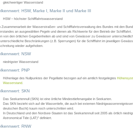
gleichwertiger Wasserstand
lkennwert: HSW, Marke I, Marke II und Marke III
HSW – höchster Schifffahrtswasserstand
in Zusammenarbeit der Wasserstraßen- und Schifffahrtsverwaltung des Bundes mit den Bund
standes an ausgewählten Pegeln und dienen als Richtwerte für den Betrieb der Schifffahrt. 
n von den örtlichen Gegebenheiten ab und sind von Gewässer zu Gewässer unterschiedlich
 unterschiedliche Beschränkungen (z.B. Sperrungen) für die Schifffahrt im jeweiligen Gewäss
schreitung wieder aufgehoben.
lkennwert: NSW
niedrigster Wasserstand
lkennwert: PNP
Höhenlage des Nullpunktes der Pegellatte bezogen auf ein amtlich festgelegtes
Höhensys
Wasserstand
.
lkennwert: SKN
Das Seekartennull (SKN) ist eine örtliche Mindesttiefenangabe in Seekarten.
Das SKN bezieht sich auf die Wassertiefe, die auch bei extemen Niedrigwasserereignissen
deutschen Bucht) kaum noch unterschritten wird.
In Deutschland und den Nordsee-Staaten ist das Seekartennull seit 2005 als örtlich nie
Astronomical Tide (LAT)" definiert.
lkennwert: RNW