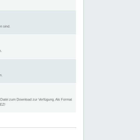
n sind.
n.
n.
p Datei zum Download zur Verfügung. Als Format
MEZ!