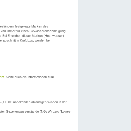
esländern festgelegte Marken des
Sind immer für einen Gewässerabschnitt gültig.
. Bei Erreichen dieser Marken (Hochwasser)
erabschnitt in Kraft bzw. werden bei
tem
. Siehe auch die Informationen zum
 (z.B bei anhaltenden ablandigen Winden in der
drigster Gezeitenwasserstande (NGzW) bzw. "Lowest