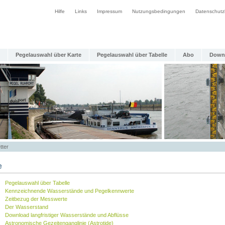
Hilfe
Links
Impressum
Nutzungsbedingungen
Datenschutz
Pegelauswahl über Karte
Pegelauswahl über Tabelle
Abo
Down
tter
e
Pegelauswahl über Tabelle
Kennzeichnende Wasserstände und Pegelkennwerte
Zeitbezug der Messwerte
Der Wasserstand
Download langfristiger Wasserstände und Abflüsse
Astronomische Gezeitenganglinie (Astrotide)