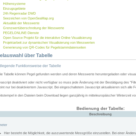
Höhensysteme
Einzugsgebiete
24h Regenradar DWD
Seezeichen von OpenSeaMap.org
Aktualität der Messwerte
Grenzwertüberschreitung der Messwerte
PEGELONLINE-Dienste
Open Source Projekt für die interaktive Online Visualisierung
Projektarbeit zur dynamischen Visualisierung von Messwerten
Generierung von QR-Codes für Pegelstammdatenseiten
elauswahl über Tabelle
legende Funktionsweise der Tabelle
die Tabelle können Pegel gefunden werden und deren Messwerte heruntergeladen oder visuali
vascript deaktiviert oder nicht verfügbar so muss jede Änderung mit der Bestätigung des "Filt
int nur bei deaktiviertem Javascript. Bei eingeschaltetem Javascript aktualisieren sich alle 
itstempel in den Dateien beim Download liegen ganzjährig in mitteleuropäischer Winterzeit vo
Bedienung der Tabelle:
Beschreibung
meter
Hier besteht die Möglichkeit, die auszuwertende Messgröße einzustellen. Bei einer Ände