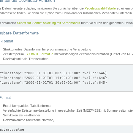
iff auf die Download-Funktion
e Daten herunterzuladen, navigieren Sie zunächst über die
Pegelauswahl-Tabelle
zu einem ge
datenseite finden Sie dann die Option zum Download der historischen Messdaten unterhalb
ne detaillierte
Schritt-für-Schritt-Anleitung mit Screenshots
führt Sie durch den gesamten Down
ügbare Datenformate
-Format
Strukturiertes Datenformat für programmatische Verarbeitung
Zeitstempel im
ISO 8601-Format
↗
mit vollständigen Zeitzoneninformation (Offset von 
Dezimalpunkt als Trennzeichen
"timestamp":"2000-01-01T01:00:00+01:00","value":646},

"timestamp":"2000-01-01T01:15:00+01:00","value":646},

"timestamp":"2000-01-01T01:30:00+01:00","value":645}

Format
Excel-kompatibles Tabellenformat
Vereinfachte Zeitstempeldarstellung in gesetzlicher Zeit (MEZ/MESZ mit Sommerzeitumstel
Semikolon als Feldtrenner
Dezimalkomma (deutsche Notation)
estamp;value
