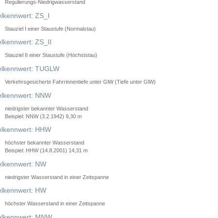
Regulierungs-Niedrigwasserstand
lkennwert: ZS_I
Stauziel I einer Staustufe (Normalstau)
lkennwert: ZS_II
Stauziel II einer Staustufe (Höchststau)
elkennwert: TUGLW
Verkehrsgesicherte Fahrrinnentiefe unter GlW (Tiefe unter GlW)
lkennwert: NNW
niedrigster bekannter Wasserstand
Beispiel: NNW (3.2.1942) 9,30 m
lkennwert: HHW
höchster bekannter Wasserstand
Beispiel: HHW (14.8.2001) 14,31 m
lkennwert: NW
niedrigster Wasserstand in einer Zeitspanne
lkennwert: HW
höchster Wasserstand in einer Zeitspanne
elkennwert: MNW