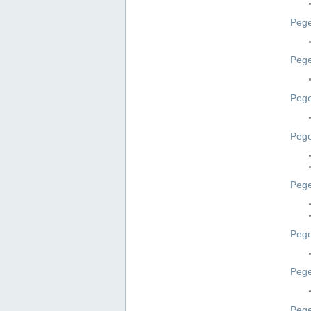
Pege
Pege
Peg
Pege
Pege
Pege
Pege
Peg