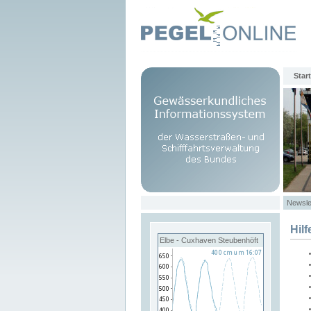
Start
Newsle
Hilf
Elbe - Cuxhaven Steubenhöft