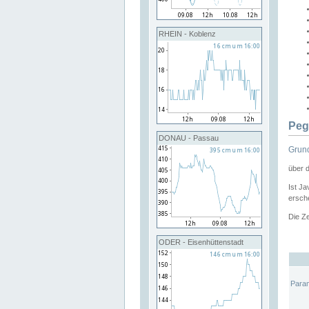
RHEIN - Koblenz
Peg
DONAU - Passau
Grund
über 
Ist Ja
ersche
Die Ze
ODER - Eisenhüttenstadt
Para