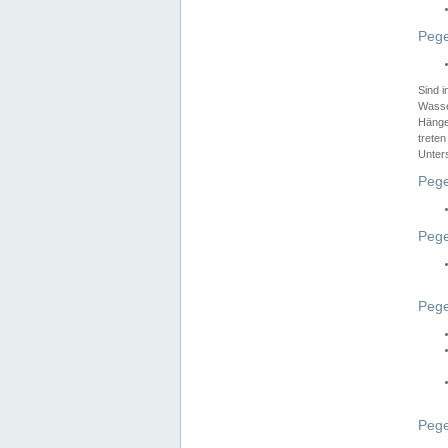
Pege
Sind 
Wasser
Hänge
treten
Unter
Pege
Pege
Pege
Pege