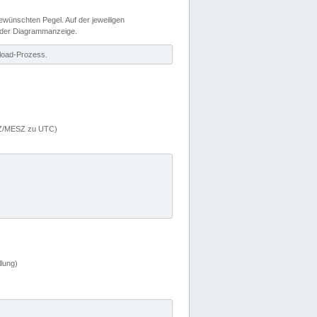
wünschten Pegel. Auf der jeweiligen
 der Diagrammanzeige.
load-Prozess.
MEZ/MESZ zu UTC)
lung)