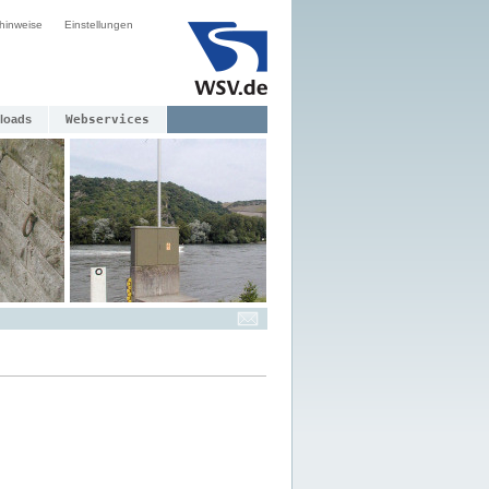
hinweise
Einstellungen
loads
Webservices