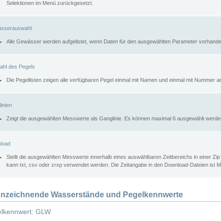
Selektionen im Menü zurückgesetzt.
sserauswahl
Alle Gewässer werden aufgelistet, wenn Daten für den ausgewählten Parameter vorhande
ahl des Pegels
Die Pegellisten zeigen alle verfügbaren Pegel einmal mit Namen und einmal mit Nummer a
inien
Zeigt die ausgewählten Messwerte als Ganglinie. Es können maximal 6 ausgewählt werde
load
Stellt die ausgewählten Messwerte innerhalb eines auswählbaren Zeitbereichs in einer Zi
kann txt, csv oder zrxp verwendet werden. Die Zeitangabe in den Download-Dateien ist 
nzeichnende Wasserstände und Pegelkennwerte
lkennwert: GLW