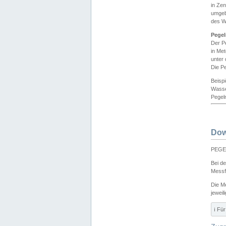
in Ze
umgeb
des W
Pegel
Der P
in Me
unter
Die Pe
Beisp
Wasse
Pegeln
Dow
PEGEL
Bei d
Messf
Die M
jeweil
ℹ️ F