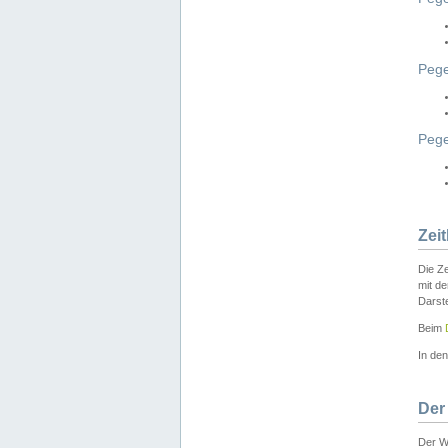
Pege
Peg
Zei
Die Ze
mit d
Darst
Beim
In de
Der
Der W