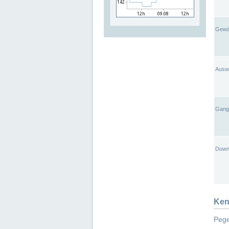
Gewä
Ausw
Gangl
Down
Ken
Pege