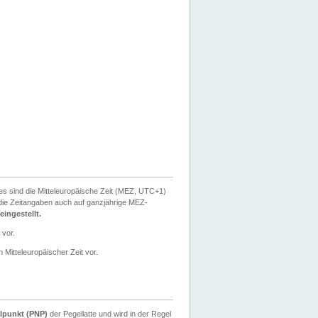
ies sind die Mitteleuropäische Zeit (MEZ, UTC+1)
ie Zeitangaben auch auf ganzjährige MEZ-
ingestellt.
 vor.
 Mitteleuropäischer Zeit vor.
lpunkt (PNP)
der Pegellatte und wird in der Regel