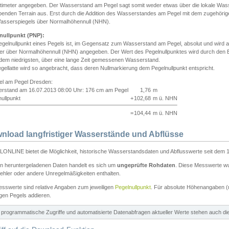
ntimeter angegeben. Der Wasserstand am Pegel sagt somit weder etwas über die lokale Wa
enden Terrain aus. Erst durch die Addition des Wasserstandes am Pegel mit dem zugehörig
asserspiegels über Normalhöhennull (NHN).
nullpunkt (PNP):
egelnullpunkt eines Pegels ist, im Gegensatz zum Wasserstand am Pegel, absolut und wir
ter über Normalhöhennull (NHN) angegeben. Der Wert des Pegelnullpunktes wird durch den Bet
 dem niedrigsten, über eine lange Zeit gemessenen Wasserstand.
gellatte wird so angebracht, dass deren Nullmarkierung dem Pegelnullpunkt entspricht.
iel am Pegel Dresden:
rstand am 16.07.2013 08:00 Uhr: 176 cm am Pegel
1,76
m
ullpunkt
+
102,68
m ü. NHN
=
104,44
m ü. NHN
nload langfristiger Wasserstände und Abflüsse
ONLINE bietet die Möglichkeit, historische Wasserstandsdaten und Abflusswerte seit dem 1
en heruntergeladenen Daten handelt es sich um
ungeprüfte Rohdaten
. Diese Messwerte wur
ehler oder andere Unregelmäßigkeiten enthalten.
esswerte sind relative Angaben zum jeweiligen
Pegelnullpunkt
. Für absolute Höhenangaben 
igen Pegels addieren.
ür programmatische Zugriffe und automatisierte Datenabfragen aktueller Werte stehen auch d