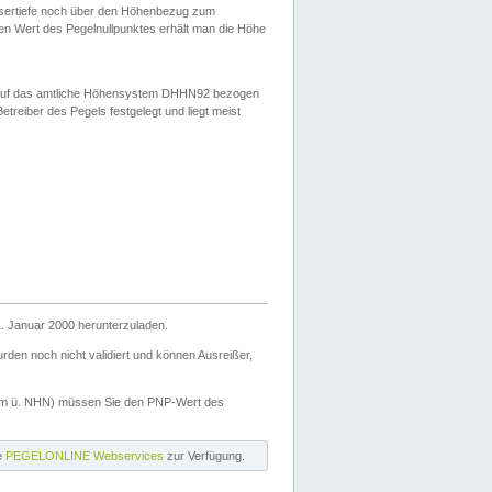
ssertiefe noch über den Höhenbezug zum
en Wert des Pegelnullpunktes erhält man die Höhe
d auf das amtliche Höhensystem DHHN92 bezogen
reiber des Pegels festgelegt und liegt meist
. Januar 2000 herunterzuladen.
den noch nicht validiert und können Ausreißer,
(m ü. NHN) müssen Sie den PNP-Wert des
ie
PEGELONLINE Webservices
zur Verfügung.