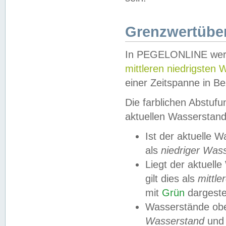
Grenzwertüber
In PEGELONLINE werde
mittleren niedrigsten
einer Zeitspanne in Be
Die farblichen Abstuf
aktuellen Wasserstand
Ist der aktuelle 
als
niedriger Was
Liegt der aktue
gilt dies als
mittle
mit
Grün
dargestel
Wasserstände obe
Wasserstand
und