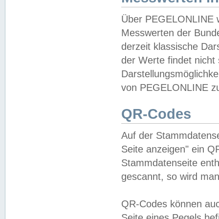
Über PEGELONLINE wer
Messwerten der Bundes
derzeit klassische Da
der Werte findet nicht 
Darstellungsmöglichkei
von PEGELONLINE zu 
QR-Codes
Auf der Stammdatensei
Seite anzeigen" ein Q
Stammdatenseite enthä
gescannt, so wird man
QR-Codes können auc
Seite eines Pegels be