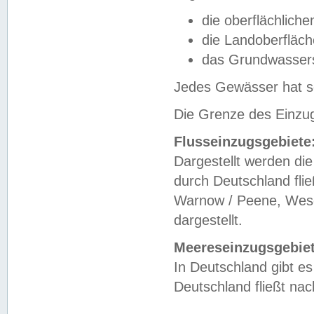
die oberflächlich
die Landoberfläc
das Grundwasser
Jedes Gewässer hat se
Die Grenze des Einzug
Flusseinzugsgebiete
Dargestellt werden die
durch Deutschland fli
Warnow / Peene, Weser
dargestellt.
Meereseinzugsgebiet
In Deutschland gibt 
Deutschland fließt n