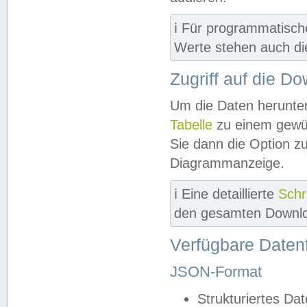
ℹ️ Für programmatisch
Werte stehen auch d
Zugriff auf die D
Um die Daten herunter
Tabelle
zu einem gewün
Sie dann die Option z
Diagrammanzeige.
ℹ️ Eine detaillierte
Schr
den gesamten Downlo
Verfügbare Daten
JSON-Format
Strukturiertes Da