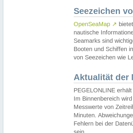
Seezeichen v
OpenSeaMap
↗
biete
nautische Information
Seamarks sind wichtig
Booten und Schiffen i
von Seezeichen wie Le
Aktualität der
PEGELONLINE erhält u
Im Binnenbereich wird 
Messwerte von Zeitreih
Minuten. Abweichungen
Fehlern bei der Daten
sein.