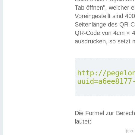
Tab öffnen", welcher 
Voreingestellt sind 4
Seitenlänge des QR-C
QR-Code von 4cm × 4c
ausdrucken, so setzt 
http://pegelo
uuid=a6ee8177
Die Formel zur Berech
lautet:
			(DPI × Druckkantenlänge in cm) ÷ 2,54 = Kantenlänge in Pixel
