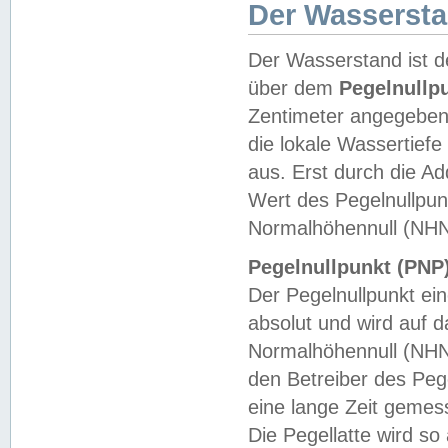
Der Wasserst
Der Wasserstand ist d
über dem
Pegelnullp
Zentimeter angegeben
die lokale Wassertie
aus. Erst durch die A
Wert des Pegelnullpun
Normalhöhennull (NHN
Pegelnullpunkt (PNP)
Der Pegelnullpunkt ei
absolut und wird auf
Normalhöhennull (NHN
den Betreiber des Pege
eine lange Zeit geme
Die Pegellatte wird s