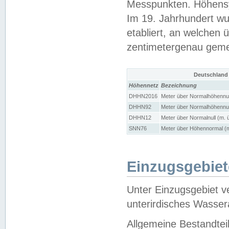
Messpunkten. Höhensy
Im 19. Jahrhundert wu
etabliert, an welchen 
zentimetergenau gem
Deutschland
Höhennetz
Bezeichnung
DHHN2016
Meter über Normalhöhennul
DHHN92
Meter über Normalhöhennul
DHHN12
Meter über Normalnull (m. 
SNN76
Meter über Höhennormal (m
Einzugsgebiet
Unter Einzugsgebiet v
unterirdisches Wasser
Allgemeine Bestandtei