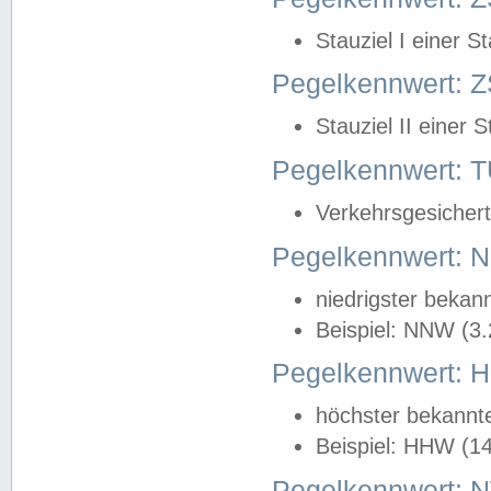
Stauziel I einer S
Pegelkennwert: Z
Stauziel II einer 
Pegelkennwert:
Verkehrsgesichert
Pegelkennwert:
niedrigster bekan
Beispiel: NNW (3
Pegelkennwert:
höchster bekannt
Beispiel: HHW (1
Pegelkennwert: 