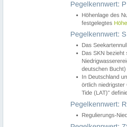
Pegelkennwert: 
Höhenlage des Nul
festgelegtes
Höhe
Pegelkennwert: 
Das Seekartennull
Das SKN bezieht s
Niedrigwassererei
deutschen Bucht) 
In Deutschland un
örtlich niedrigst
Tide (LAT)" definie
Pegelkennwert:
Regulierungs-Nie
Pegelkennwert: Z