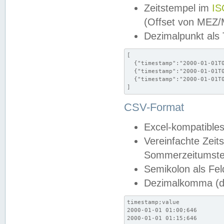
Zeitstempel im
IS
(Offset von MEZ
Dezimalpunkt als
[

  {"timestamp":"2000-01-01T0
  {"timestamp":"2000-01-01T0
  {"timestamp":"2000-01-01T0
]
CSV-Format
Excel-kompatibles
Vereinfachte Zeit
Sommerzeitumstel
Semikolon als Fel
Dezimalkomma (de
timestamp;value

2000-01-01 01:00;646

2000-01-01 01:15;646
