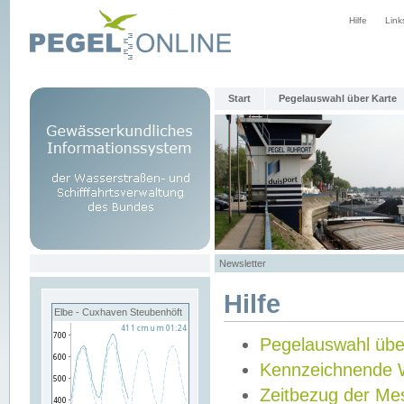
Hilfe
Link
Start
Pegelauswahl über Karte
Newsletter
Hilfe
Elbe - Cuxhaven Steubenhöft
Pegelauswahl übe
Kennzeichnende 
Zeitbezug der Me