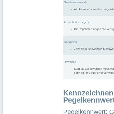
Gewässerauswahl
Alle Gewässer werden aufgelist
Auswahl des Pegels
Die Pegellisten zeigen alle ver
Ganglinien
Zeigt die ausgewählten Messwer
Download
Stellt die ausgewählten Messwer
kann txt, csv oder zrxp verwen
Kennzeichnen
Pegelkennwer
Pegelkennwert: 