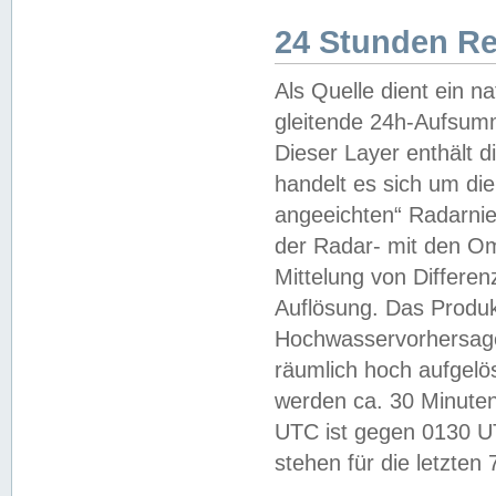
24 Stunden R
Als Quelle dient ein n
gleitende 24h-Aufsum
Dieser Layer enthält
handelt es sich um di
angeeichten“ Radarnie
der Radar- mit den O
Mittelung von Differe
Auflösung. Das Produk
Hochwasservorhersagez
räumlich hoch aufgelö
werden ca. 30 Minuten
UTC ist gegen 0130 UTC
stehen für die letzten