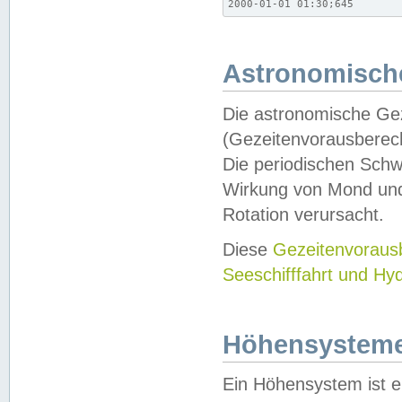
2000-01-01 01:30;645
Astronomische
Die astronomische Gez
(Gezeitenvorausberec
Die periodischen Schw
Wirkung von Mond und
Rotation verursacht.
Diese
Gezeitenvorau
Seeschifffahrt und Hy
Höhensystem
Ein Höhensystem ist e