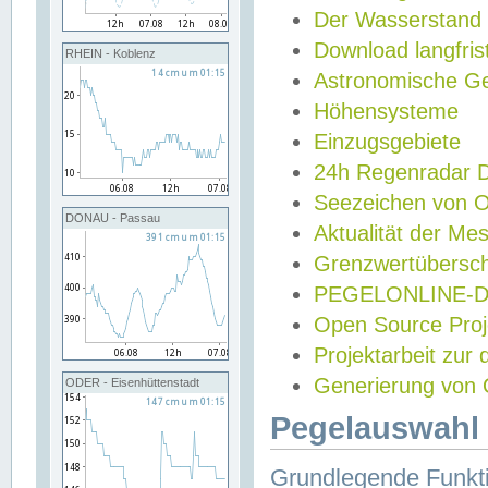
Der Wasserstand
Download langfris
RHEIN - Koblenz
Astronomische Gez
Höhensysteme
Einzugsgebiete
24h Regenradar
Seezeichen von 
DONAU - Passau
Aktualität der Me
Grenzwertübersch
PEGELONLINE-Di
Open Source Projek
Projektarbeit zur
Generierung von 
ODER - Eisenhüttenstadt
Pegelauswahl 
Grundlegende Funkti