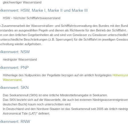
gleichwertiger Wasserstand
lkennwert: HSW, Marke I, Marke II und Marke III
HSW – höchster Schifffahrtswasserstand
in Zusammenarbeit der Wasserstraßen- und Schifffahrtsverwaltung des Bundes mit den Bund
standes an ausgewählten Pegeln und dienen als Richtwerte für den Betrieb der Schifffahrt. 
n von den örtlichen Gegebenheiten ab und sind von Gewässer zu Gewässer unterschiedlich
 unterschiedliche Beschränkungen (z.B. Sperrungen) für die Schifffahrt im jeweiligen Gewäss
schreitung wieder aufgehoben.
lkennwert: NSW
niedrigster Wasserstand
lkennwert: PNP
Höhenlage des Nullpunktes der Pegellatte bezogen auf ein amtlich festgelegtes
Höhensys
Wasserstand
.
lkennwert: SKN
Das Seekartennull (SKN) ist eine örtliche Mindesttiefenangabe in Seekarten.
Das SKN bezieht sich auf die Wassertiefe, die auch bei extemen Niedrigwasserereignissen
deutschen Bucht) kaum noch unterschritten wird.
In Deutschland und den Nordsee-Staaten ist das Seekartennull seit 2005 als örtlich nie
Astronomical Tide (LAT)" definiert.
lkennwert: RNW