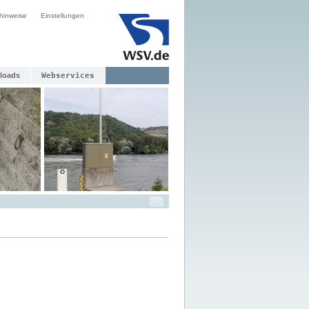
hinweise
Einstellungen
loads
Webservices