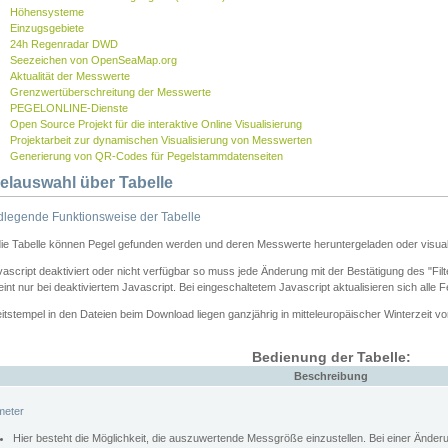
Höhensysteme
Einzugsgebiete
24h Regenradar DWD
Seezeichen von OpenSeaMap.org
Aktualität der Messwerte
Grenzwertüberschreitung der Messwerte
PEGELONLINE-Dienste
Open Source Projekt für die interaktive Online Visualisierung
Projektarbeit zur dynamischen Visualisierung von Messwerten
Generierung von QR-Codes für Pegelstammdatenseiten
elauswahl über Tabelle
legende Funktionsweise der Tabelle
die Tabelle können Pegel gefunden werden und deren Messwerte heruntergeladen oder visuali
vascript deaktiviert oder nicht verfügbar so muss jede Änderung mit der Bestätigung des "Filt
int nur bei deaktiviertem Javascript. Bei eingeschaltetem Javascript aktualisieren sich alle 
itstempel in den Dateien beim Download liegen ganzjährig in mitteleuropäischer Winterzeit vo
Bedienung der Tabelle:
Beschreibung
meter
Hier besteht die Möglichkeit, die auszuwertende Messgröße einzustellen. Bei einer Ände