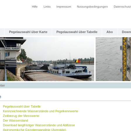
Hilfe
Links
Impressum
Nutzungsbedingungen
Datenschutz
Pegelauswahl über Karte
Pegelauswahl über Tabelle
Abo
Down
tter
e
Pegelauswahl über Tabelle
Kennzeichnende Wasserstände und Pegelkennwerte
Zeitbezug der Messwerte
Der Wasserstand
Download langfristiger Wasserstände und Abflüsse
Astronomische Gezeitenganglinie (Astrotide)