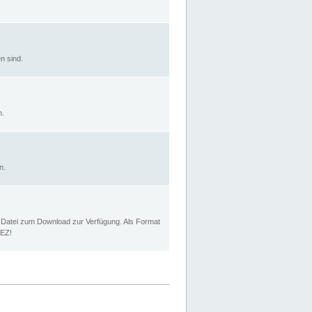
n sind.
n.
n.
p Datei zum Download zur Verfügung. Als Format
MEZ!