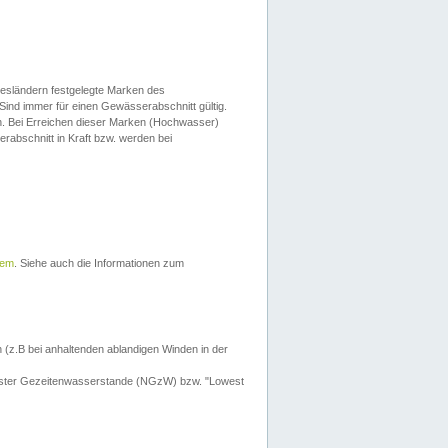
esländern festgelegte Marken des
Sind immer für einen Gewässerabschnitt gültig.
. Bei Erreichen dieser Marken (Hochwasser)
erabschnitt in Kraft bzw. werden bei
tem
. Siehe auch die Informationen zum
 (z.B bei anhaltenden ablandigen Winden in der
drigster Gezeitenwasserstande (NGzW) bzw. "Lowest