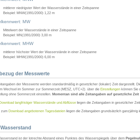
mittlerer niedrigster Wert der Wasserstände in einer Zeitspanne
Beispiel: MNW(1991/2000) 1,22 m
lkennwert: MW
Mittelwert der Wasserstände in einer Zeitspanne
Beispiel: MN(1991/2000) 3,00 m
elkennwert: MHW
mittlerer höchster Wert der Wasserstände in einer Zeitspanne
Beispiel: MHW(1991/2000) 6,00 m
tbezug der Messwerte
itangaben der Messwerte werden standardmäßig in gesetzlicher (lokaler) Zeit dargestellt. D
em Wechsel im Sommer zur Sommerzeit (MESZ, UTC+2). über die
Einstellungen
können Sie d
ellung ohne Sommerzeit einstellen.
Momentan sind alle Zeitangaben auf gesetzliche Zeit e
Download langfristiger Wasserstände und Abflüsse
liegen die Zeitangaben in gesetzlicher Zeit
n zum
Download angebotenen Tagesdateien
liegen die Zeitangaben grundsätzlich ganzjährig in
 Wasserstand
asserstand ist der lotrechte Abstand eines Punktes des Wasserspiegels über dem
Pegelnul