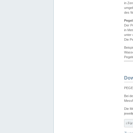
in Ze
umgeb
des W
Pegel
Der P
in Me
unter
Die Pe
Beisp
Wasse
Pegeln
Dow
PEGEL
Bei d
Messf
Die M
jeweil
ℹ️ F