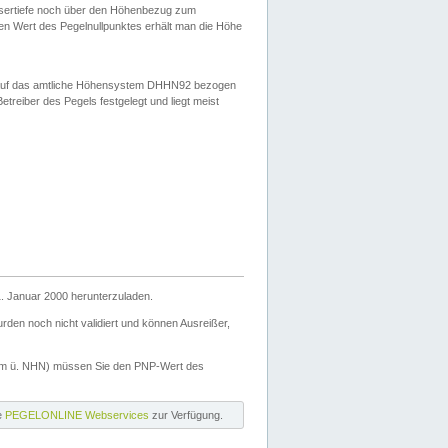
ssertiefe noch über den Höhenbezug zum
en Wert des Pegelnullpunktes erhält man die Höhe
d auf das amtliche Höhensystem DHHN92 bezogen
reiber des Pegels festgelegt und liegt meist
. Januar 2000 herunterzuladen.
den noch nicht validiert und können Ausreißer,
(m ü. NHN) müssen Sie den PNP-Wert des
ie
PEGELONLINE Webservices
zur Verfügung.