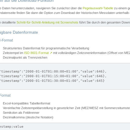
iff auf die Download-Funktion
e Daten herunterzuladen, navigieren Sie zunächst über die
Pegelauswahl-Tabelle
zu einem ge
datenseite finden Sie dann die Option zum Download der historischen Messdaten unterhalb
ne detaillierte
Schritt-für-Schritt-Anleitung mit Screenshots
führt Sie durch den gesamten Down
ügbare Datenformate
-Format
Strukturiertes Datenformat für programmatische Verarbeitung
Zeitstempel im
ISO 8601-Format
↗
mit vollständigen Zeitzoneninformation (Offset von 
Dezimalpunkt als Trennzeichen
"timestamp":"2000-01-01T01:00:00+01:00","value":646},

"timestamp":"2000-01-01T01:15:00+01:00","value":646},

"timestamp":"2000-01-01T01:30:00+01:00","value":645}

Format
Excel-kompatibles Tabellenformat
Vereinfachte Zeitstempeldarstellung in gesetzlicher Zeit (MEZ/MESZ mit Sommerzeitumstel
Semikolon als Feldtrenner
Dezimalkomma (deutsche Notation)
estamp;value
