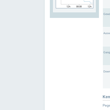
Gewä
Ausw
Gangl
Down
Ken
Pege