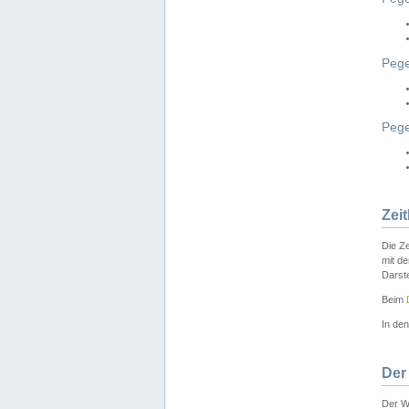
Pege
Peg
Zei
Die Ze
mit d
Darst
Beim
In de
Der
Der W