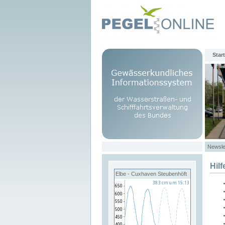
Start
Newsle
Hilf
Elbe - Cuxhaven Steubenhöft