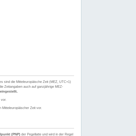
ies sind die Mitteleuropäische Zeit (MEZ, UTC+1)
ie Zeitangaben auch auf ganzjährige MEZ-
ingestellt.
 vor.
 Mitteleuropäischer Zeit vor.
lpunkt (PNP)
der Pegellatte und wird in der Regel