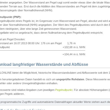
ntimeter angegeben. Der Wasserstand am Pegel sagt somit weder etwas über die lokale Wa
enden Terrain aus. Erst durch die Addition des Wasserstandes am Pegel mit dem zugehörig
asserspiegels über Normalhöhennull (NHN).
nullpunkt (PNP):
egelnullpunkt eines Pegels ist, im Gegensatz zum Wasserstand am Pegel, absolut und wir
ter über Normalhöhennull (NHN) angegeben. Der Wert des Pegelnullpunktes wird durch den Bet
 dem niedrigsten, über eine lange Zeit gemessenen Wasserstand.
gellatte wird so angebracht, dass deren Nullmarkierung dem Pegelnullpunkt entspricht.
iel am Pegel Dresden:
rstand am 16.07.2013 08:00 Uhr: 176 cm am Pegel
1,76
m
ullpunkt
+
102,68
m ü. NHN
=
104,44
m ü. NHN
nload langfristiger Wasserstände und Abflüsse
ONLINE bietet die Möglichkeit, historische Wasserstandsdaten und Abflusswerte seit dem 1
en heruntergeladenen Daten handelt es sich um
ungeprüfte Rohdaten
. Diese Messwerte wur
ehler oder andere Unregelmäßigkeiten enthalten.
esswerte sind relative Angaben zum jeweiligen
Pegelnullpunkt
. Für absolute Höhenangaben 
igen Pegels addieren.
ür programmatische Zugriffe und automatisierte Datenabfragen aktueller Werte stehen auch d