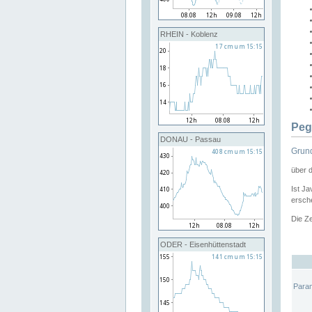
RHEIN - Koblenz
Peg
DONAU - Passau
Grund
über 
Ist Ja
ersche
Die Ze
ODER - Eisenhüttenstadt
Para