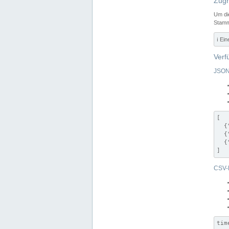
Zugr
Um di
Stamm
ℹ️ Ei
Verf
JSON
[

  {
  {
  {
]
CSV-
tim