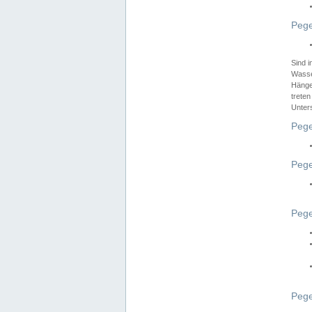
Pege
Sind 
Wasser
Hänge
treten
Unter
Pege
Pege
Pege
Pege