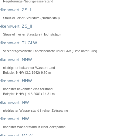
Regulierungs-Niedrigwasserstand
lkennwert: ZS_I
Stauziel I einer Staustufe (Normalstau)
lkennwert: ZS_II
Stauziel II einer Staustufe (Höchststau)
elkennwert: TUGLW
Verkehrsgesicherte Fahrrinnentiefe unter GlW (Tiefe unter GlW)
lkennwert: NNW
niedrigster bekannter Wasserstand
Beispiel: NNW (3.2.1942) 9,30 m
lkennwert: HHW
höchster bekannter Wasserstand
Beispiel: HHW (14.8.2001) 14,31 m
lkennwert: NW
niedrigster Wasserstand in einer Zeitspanne
lkennwert: HW
höchster Wasserstand in einer Zeitspanne
elkennwert: MNW