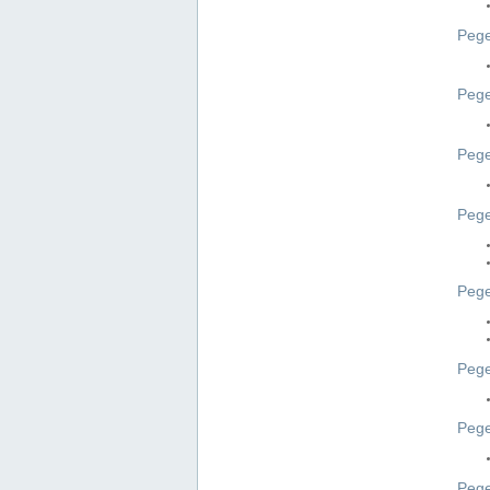
Pege
Pege
Peg
Pege
Pege
Pege
Pege
Peg