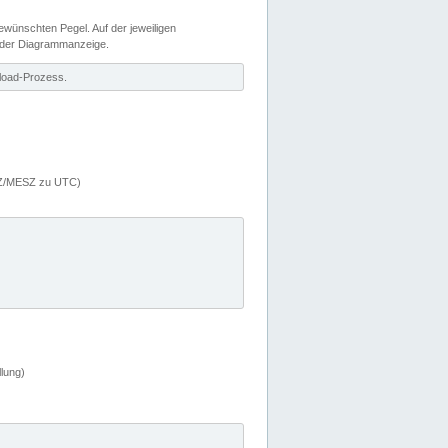
wünschten Pegel. Auf der jeweiligen
 der Diagrammanzeige.
load-Prozess.
MEZ/MESZ zu UTC)
lung)