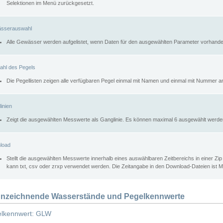
Selektionen im Menü zurückgesetzt.
sserauswahl
Alle Gewässer werden aufgelistet, wenn Daten für den ausgewählten Parameter vorhande
ahl des Pegels
Die Pegellisten zeigen alle verfügbaren Pegel einmal mit Namen und einmal mit Nummer a
inien
Zeigt die ausgewählten Messwerte als Ganglinie. Es können maximal 6 ausgewählt werde
load
Stellt die ausgewählten Messwerte innerhalb eines auswählbaren Zeitbereichs in einer Zi
kann txt, csv oder zrxp verwendet werden. Die Zeitangabe in den Download-Dateien ist 
nzeichnende Wasserstände und Pegelkennwerte
lkennwert: GLW