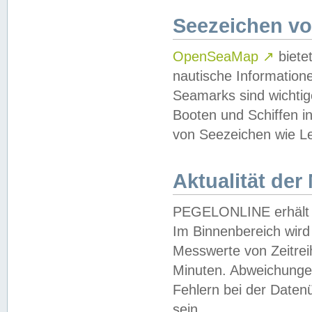
Seezeichen v
OpenSeaMap
↗
biete
nautische Information
Seamarks sind wichtig
Booten und Schiffen i
von Seezeichen wie Le
Aktualität der
PEGELONLINE erhält u
Im Binnenbereich wird 
Messwerte von Zeitreih
Minuten. Abweichungen
Fehlern bei der Daten
sein.