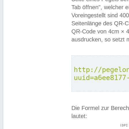
Tab öffnen", welcher 
Voreingestellt sind 4
Seitenlänge des QR-C
QR-Code von 4cm × 4c
ausdrucken, so setzt 
http://pegelo
uuid=a6ee8177
Die Formel zur Berech
lautet:
			(DPI × Druckkantenlänge in cm) ÷ 2,54 = Kantenlänge in Pixel
