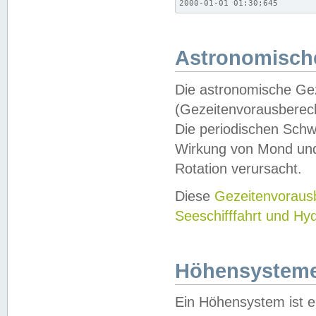
2000-01-01 01:30;645
Astronomische
Die astronomische Gez
(Gezeitenvorausberec
Die periodischen Schw
Wirkung von Mond und
Rotation verursacht.
Diese
Gezeitenvorau
Seeschifffahrt und Hy
Höhensystem
Ein Höhensystem ist e