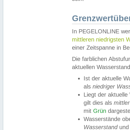
Grenzwertüber
In PEGELONLINE werde
mittleren niedrigsten
einer Zeitspanne in Be
Die farblichen Abstuf
aktuellen Wasserstand
Ist der aktuelle 
als
niedriger Was
Liegt der aktue
gilt dies als
mittle
mit
Grün
dargestel
Wasserstände obe
Wasserstand
und