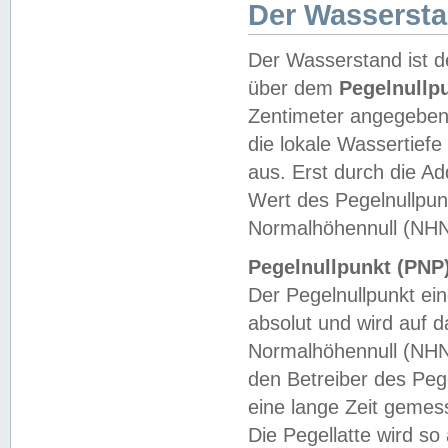
Der Wasserst
Der Wasserstand ist d
über dem
Pegelnullp
Zentimeter angegeben
die lokale Wassertie
aus. Erst durch die A
Wert des Pegelnullpun
Normalhöhennull (NHN
Pegelnullpunkt (PNP)
Der Pegelnullpunkt ei
absolut und wird auf
Normalhöhennull (NHN
den Betreiber des Pege
eine lange Zeit geme
Die Pegellatte wird s