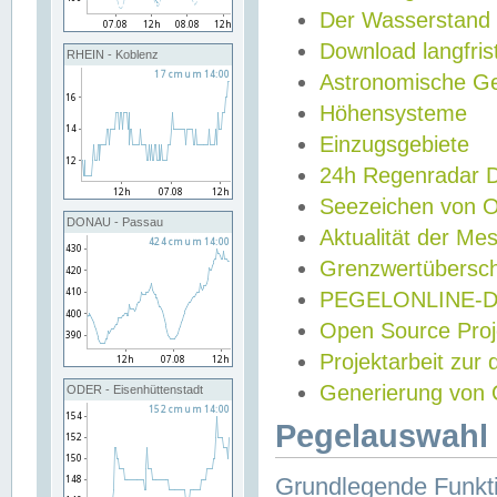
Der Wasserstand
Download langfris
RHEIN - Koblenz
Astronomische Gez
Höhensysteme
Einzugsgebiete
24h Regenradar
Seezeichen von 
DONAU - Passau
Aktualität der Me
Grenzwertübersch
PEGELONLINE-Di
Open Source Projek
Projektarbeit zur
Generierung von 
ODER - Eisenhüttenstadt
Pegelauswahl 
Grundlegende Funkti