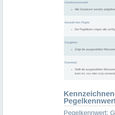
Gewässerauswahl
Alle Gewässer werden aufgelist
Auswahl des Pegels
Die Pegellisten zeigen alle ver
Ganglinien
Zeigt die ausgewählten Messwer
Download
Stellt die ausgewählten Messwer
kann txt, csv oder zrxp verwen
Kennzeichnen
Pegelkennwer
Pegelkennwert: 