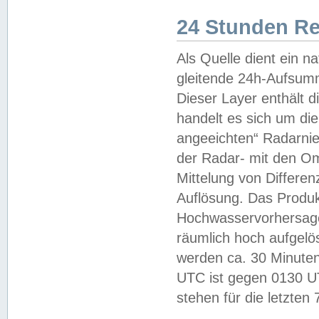
24 Stunden R
Als Quelle dient ein n
gleitende 24h-Aufsum
Dieser Layer enthält
handelt es sich um di
angeeichten“ Radarnie
der Radar- mit den O
Mittelung von Differe
Auflösung. Das Produk
Hochwasservorhersagez
räumlich hoch aufgelö
werden ca. 30 Minuten
UTC ist gegen 0130 UTC
stehen für die letzten