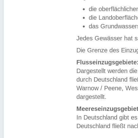
die oberflächlich
die Landoberfläc
das Grundwasser
Jedes Gewässer hat se
Die Grenze des Einzug
Flusseinzugsgebiete
Dargestellt werden die
durch Deutschland fli
Warnow / Peene, Weser
dargestellt.
Meereseinzugsgebiet
In Deutschland gibt 
Deutschland fließt n