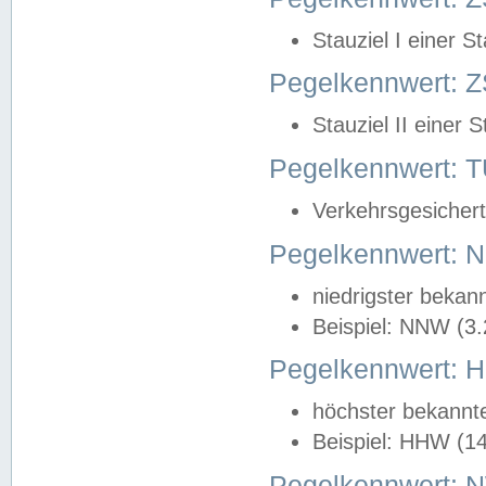
Stauziel I einer S
Pegelkennwert: Z
Stauziel II einer 
Pegelkennwert:
Verkehrsgesichert
Pegelkennwert:
niedrigster bekan
Beispiel: NNW (3
Pegelkennwert:
höchster bekannt
Beispiel: HHW (1
Pegelkennwert: 