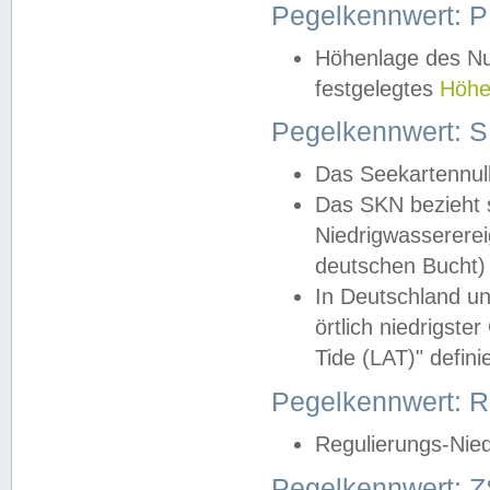
Pegelkennwert: 
Höhenlage des Nul
festgelegtes
Höhe
Pegelkennwert: 
Das Seekartennull
Das SKN bezieht s
Niedrigwassererei
deutschen Bucht) 
In Deutschland un
örtlich niedrigst
Tide (LAT)" definie
Pegelkennwert:
Regulierungs-Nie
Pegelkennwert: Z