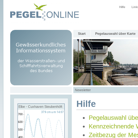
Hilfe
Link
Start
Pegelauswahl über Karte
Newsletter
Hilfe
Elbe - Cuxhaven Steubenhöft
Pegelauswahl übe
Kennzeichnende 
Zeitbezug der Me