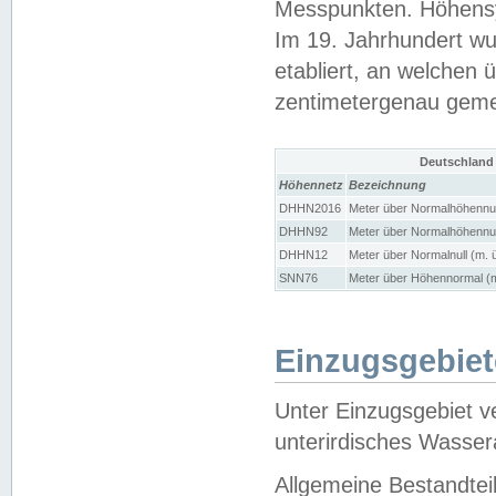
Messpunkten. Höhensy
Im 19. Jahrhundert wu
etabliert, an welchen 
zentimetergenau gem
Deutschland
Höhennetz
Bezeichnung
DHHN2016
Meter über Normalhöhennul
DHHN92
Meter über Normalhöhennul
DHHN12
Meter über Normalnull (m. 
SNN76
Meter über Höhennormal (m
Einzugsgebiet
Unter Einzugsgebiet v
unterirdisches Wasser
Allgemeine Bestandtei