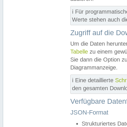
ℹ️ Für programmatisch
Werte stehen auch d
Zugriff auf die D
Um die Daten herunter
Tabelle
zu einem gewün
Sie dann die Option z
Diagrammanzeige.
ℹ️ Eine detaillierte
Schr
den gesamten Downlo
Verfügbare Daten
JSON-Format
Strukturiertes Da