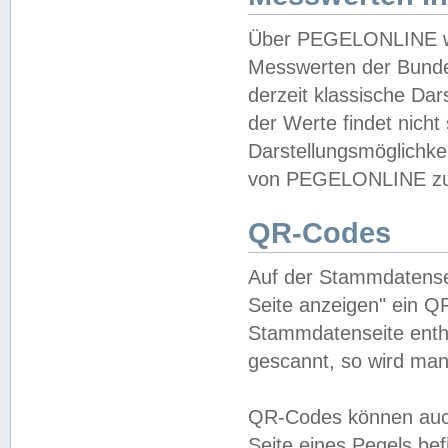
Über PEGELONLINE wer
Messwerten der Bundes
derzeit klassische Da
der Werte findet nicht 
Darstellungsmöglichkei
von PEGELONLINE zu 
QR-Codes
Auf der Stammdatensei
Seite anzeigen" ein Q
Stammdatenseite enthä
gescannt, so wird man
QR-Codes können auc
Seite eines Pegels be