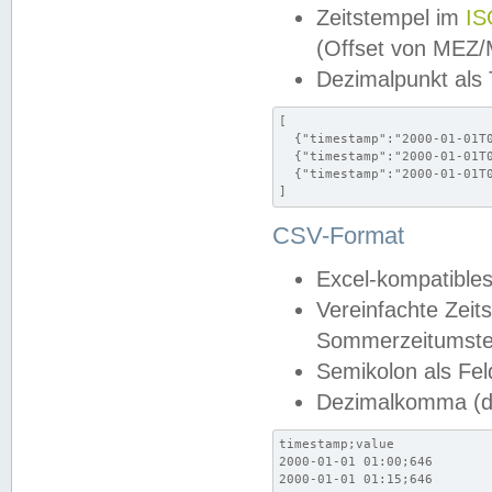
Zeitstempel im
IS
(Offset von MEZ
Dezimalpunkt als
[

  {"timestamp":"2000-01-01T0
  {"timestamp":"2000-01-01T0
  {"timestamp":"2000-01-01T0
]
CSV-Format
Excel-kompatibles
Vereinfachte Zeit
Sommerzeitumstel
Semikolon als Fel
Dezimalkomma (de
timestamp;value

2000-01-01 01:00;646

2000-01-01 01:15;646
