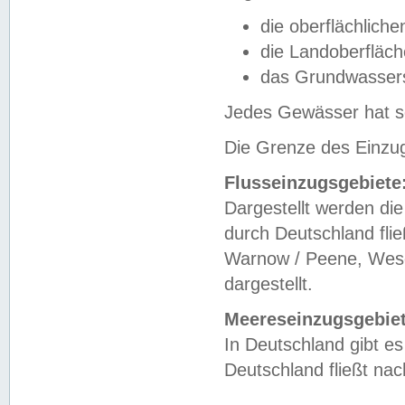
die oberflächlich
die Landoberfläc
das Grundwasser
Jedes Gewässer hat se
Die Grenze des Einzug
Flusseinzugsgebiete
Dargestellt werden die
durch Deutschland fli
Warnow / Peene, Weser
dargestellt.
Meereseinzugsgebiet
In Deutschland gibt 
Deutschland fließt n