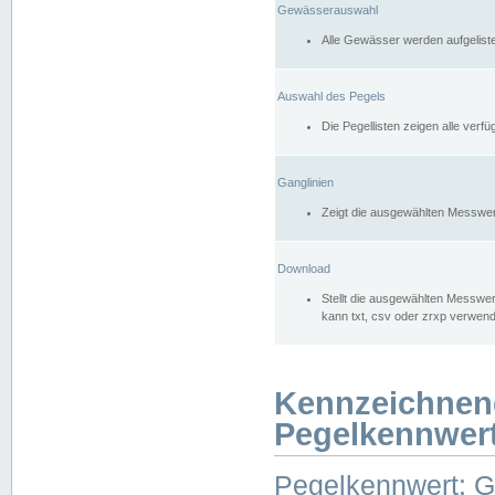
Gewässerauswahl
Alle Gewässer werden aufgelist
Auswahl des Pegels
Die Pegellisten zeigen alle ver
Ganglinien
Zeigt die ausgewählten Messwer
Download
Stellt die ausgewählten Messwer
kann txt, csv oder zrxp verwen
Kennzeichnen
Pegelkennwer
Pegelkennwert: 