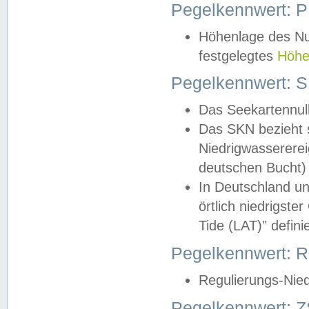
Pegelkennwert: 
Höhenlage des Nul
festgelegtes
Höhe
Pegelkennwert: 
Das Seekartennull
Das SKN bezieht s
Niedrigwassererei
deutschen Bucht) 
In Deutschland un
örtlich niedrigst
Tide (LAT)" definie
Pegelkennwert:
Regulierungs-Nie
Pegelkennwert: Z