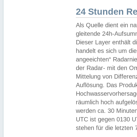
24 Stunden R
Als Quelle dient ein n
gleitende 24h-Aufsum
Dieser Layer enthält
handelt es sich um di
angeeichten“ Radarnie
der Radar- mit den O
Mittelung von Differe
Auflösung. Das Produk
Hochwasservorhersagez
räumlich hoch aufgelö
werden ca. 30 Minuten
UTC ist gegen 0130 UTC
stehen für die letzten