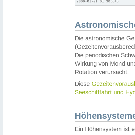
2000-01-01 01:30;645
Astronomische
Die astronomische Gez
(Gezeitenvorausberec
Die periodischen Schw
Wirkung von Mond und
Rotation verursacht.
Diese
Gezeitenvorau
Seeschifffahrt und Hy
Höhensystem
Ein Höhensystem ist e