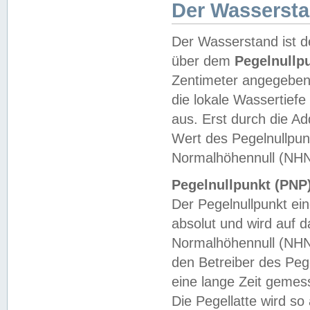
Der Wasserst
Der Wasserstand ist d
über dem
Pegelnullp
Zentimeter angegeben
die lokale Wassertie
aus. Erst durch die A
Wert des Pegelnullpun
Normalhöhennull (NHN
Pegelnullpunkt (PNP)
Der Pegelnullpunkt ei
absolut und wird auf
Normalhöhennull (NHN
den Betreiber des Pege
eine lange Zeit geme
Die Pegellatte wird s