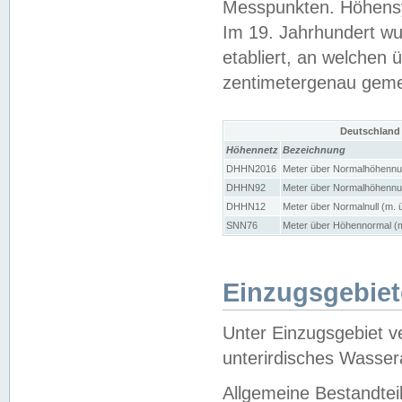
Messpunkten. Höhensy
Im 19. Jahrhundert wu
etabliert, an welchen 
zentimetergenau gem
Deutschland
Höhennetz
Bezeichnung
DHHN2016
Meter über Normalhöhennul
DHHN92
Meter über Normalhöhennul
DHHN12
Meter über Normalnull (m. 
SNN76
Meter über Höhennormal (m
Einzugsgebiet
Unter Einzugsgebiet v
unterirdisches Wasser
Allgemeine Bestandtei