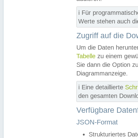
ℹ️ Für programmatisch
Werte stehen auch d
Zugriff auf die D
Um die Daten herunter
Tabelle
zu einem gewün
Sie dann die Option z
Diagrammanzeige.
ℹ️ Eine detaillierte
Schr
den gesamten Downlo
Verfügbare Daten
JSON-Format
Strukturiertes Da