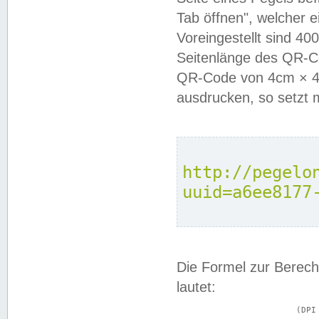
Tab öffnen", welcher 
Voreingestellt sind 4
Seitenlänge des QR-C
QR-Code von 4cm × 4c
ausdrucken, so setzt 
http://pegelo
uuid=a6ee8177
Die Formel zur Berech
lautet:
			(DPI × Druckkantenlänge in cm) ÷ 2,54 = Kantenlänge in Pixel
