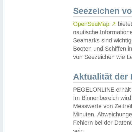
Seezeichen v
OpenSeaMap
↗
biete
nautische Information
Seamarks sind wichtig
Booten und Schiffen i
von Seezeichen wie Le
Aktualität der
PEGELONLINE erhält u
Im Binnenbereich wird 
Messwerte von Zeitreih
Minuten. Abweichungen
Fehlern bei der Daten
sein.