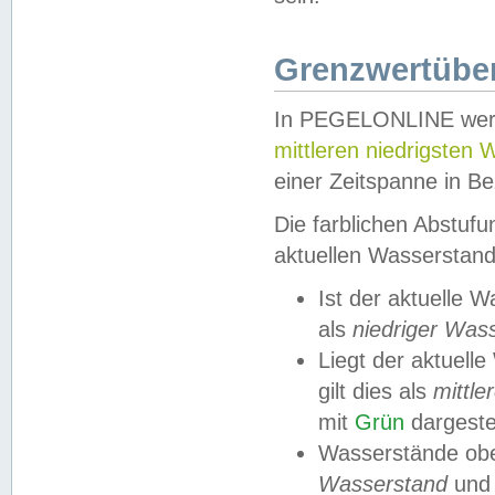
Grenzwertüber
In PEGELONLINE werde
mittleren niedrigsten
einer Zeitspanne in Be
Die farblichen Abstuf
aktuellen Wasserstand
Ist der aktuelle 
als
niedriger Was
Liegt der aktue
gilt dies als
mittle
mit
Grün
dargestel
Wasserstände obe
Wasserstand
und