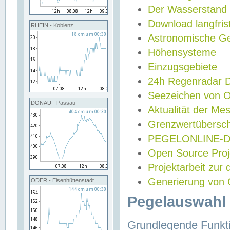
Der Wasserstand
Download langfris
RHEIN - Koblenz
Astronomische Gez
Höhensysteme
Einzugsgebiete
24h Regenradar
Seezeichen von 
DONAU - Passau
Aktualität der Me
Grenzwertübersch
PEGELONLINE-Di
Open Source Projek
Projektarbeit zur
Generierung von 
ODER - Eisenhüttenstadt
Pegelauswahl 
Grundlegende Funkti