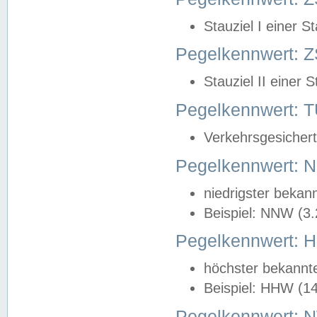
Stauziel I einer S
Pegelkennwert: Z
Stauziel II einer 
Pegelkennwert:
Verkehrsgesichert
Pegelkennwert:
niedrigster bekan
Beispiel: NNW (3
Pegelkennwert:
höchster bekannt
Beispiel: HHW (1
Pegelkennwert: 