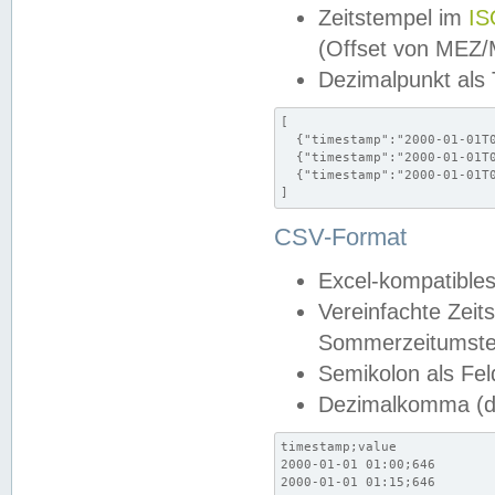
Zeitstempel im
IS
(Offset von MEZ
Dezimalpunkt als
[

  {"timestamp":"2000-01-01T0
  {"timestamp":"2000-01-01T0
  {"timestamp":"2000-01-01T0
]
CSV-Format
Excel-kompatibles
Vereinfachte Zeit
Sommerzeitumstel
Semikolon als Fel
Dezimalkomma (de
timestamp;value

2000-01-01 01:00;646

2000-01-01 01:15;646
