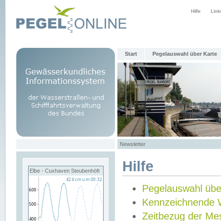
Hilfe
Link
Start
Pegelauswahl über Karte
Newsletter
Hilfe
Elbe - Cuxhaven Steubenhöft
Pegelauswahl übe
Kennzeichnende 
Zeitbezug der Me