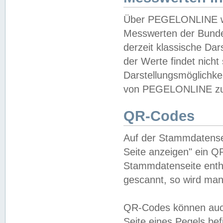
Über PEGELONLINE wer
Messwerten der Bundes
derzeit klassische Da
der Werte findet nicht 
Darstellungsmöglichkei
von PEGELONLINE zu 
QR-Codes
Auf der Stammdatensei
Seite anzeigen" ein Q
Stammdatenseite enthä
gescannt, so wird man
QR-Codes können auc
Seite eines Pegels be