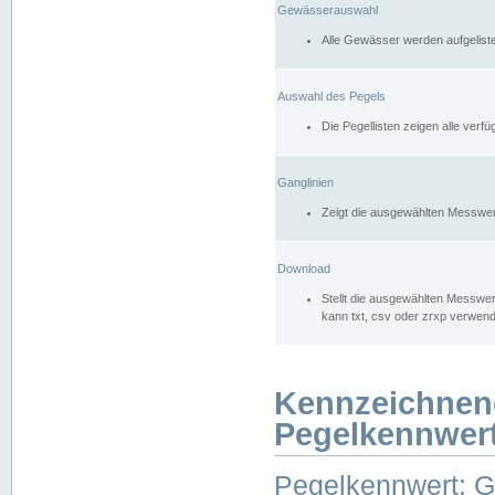
Gewässerauswahl
Alle Gewässer werden aufgelist
Auswahl des Pegels
Die Pegellisten zeigen alle ver
Ganglinien
Zeigt die ausgewählten Messwer
Download
Stellt die ausgewählten Messwer
kann txt, csv oder zrxp verwen
Kennzeichnen
Pegelkennwer
Pegelkennwert: 