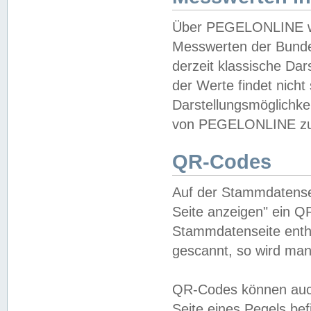
Über PEGELONLINE wer
Messwerten der Bundes
derzeit klassische Da
der Werte findet nicht 
Darstellungsmöglichkei
von PEGELONLINE zu 
QR-Codes
Auf der Stammdatensei
Seite anzeigen" ein Q
Stammdatenseite enthä
gescannt, so wird man
QR-Codes können auc
Seite eines Pegels be