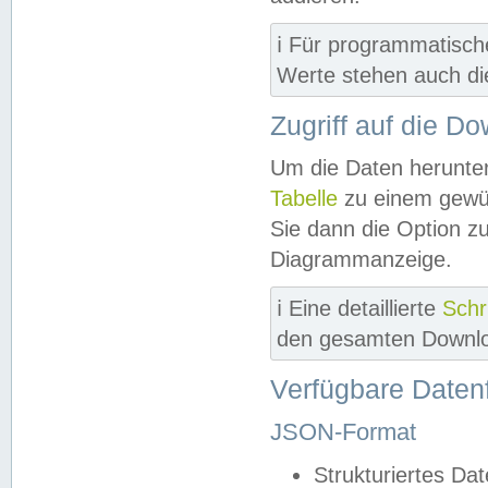
ℹ️ Für programmatisch
Werte stehen auch d
Zugriff auf die D
Um die Daten herunter
Tabelle
zu einem gewün
Sie dann die Option z
Diagrammanzeige.
ℹ️ Eine detaillierte
Schr
den gesamten Downlo
Verfügbare Daten
JSON-Format
Strukturiertes Da