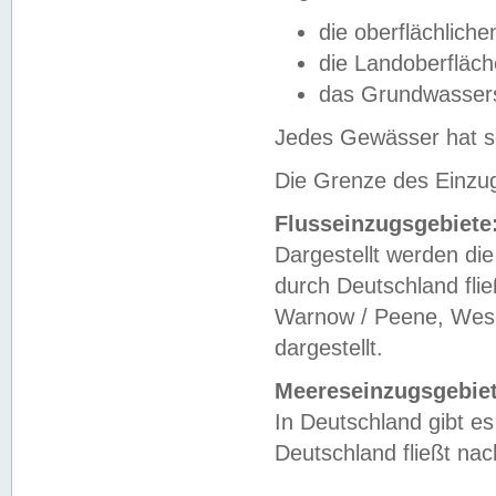
die oberflächlich
die Landoberfläc
das Grundwasser
Jedes Gewässer hat se
Die Grenze des Einzug
Flusseinzugsgebiete
Dargestellt werden die
durch Deutschland fli
Warnow / Peene, Weser
dargestellt.
Meereseinzugsgebiet
In Deutschland gibt 
Deutschland fließt n