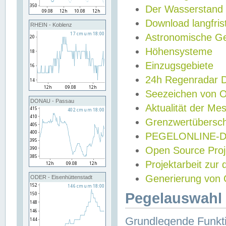
Der Wasserstand
Download langfris
RHEIN - Koblenz
Astronomische Gez
Höhensysteme
Einzugsgebiete
24h Regenradar
Seezeichen von 
DONAU - Passau
Aktualität der Me
Grenzwertübersch
PEGELONLINE-Di
Open Source Projek
Projektarbeit zur
Generierung von 
ODER - Eisenhüttenstadt
Pegelauswahl 
Grundlegende Funkti