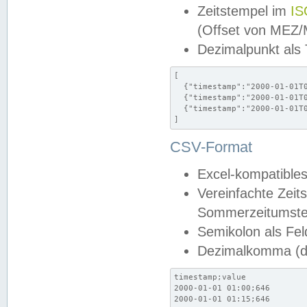
Zeitstempel im
IS
(Offset von MEZ
Dezimalpunkt als
[

  {"timestamp":"2000-01-01T0
  {"timestamp":"2000-01-01T0
  {"timestamp":"2000-01-01T0
]
CSV-Format
Excel-kompatibles
Vereinfachte Zeit
Sommerzeitumstel
Semikolon als Fel
Dezimalkomma (de
timestamp;value

2000-01-01 01:00;646

2000-01-01 01:15;646
