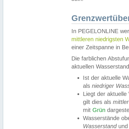
Grenzwertüber
In PEGELONLINE werde
mittleren niedrigsten
einer Zeitspanne in Be
Die farblichen Abstuf
aktuellen Wasserstand
Ist der aktuelle 
als
niedriger Was
Liegt der aktue
gilt dies als
mittle
mit
Grün
dargestel
Wasserstände obe
Wasserstand
und