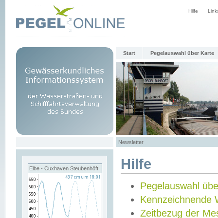
Hilfe
Link
Start
Pegelauswahl über Karte
Newsletter
Hilfe
Elbe - Cuxhaven Steubenhöft
Pegelauswahl übe
Kennzeichnende 
Zeitbezug der Me