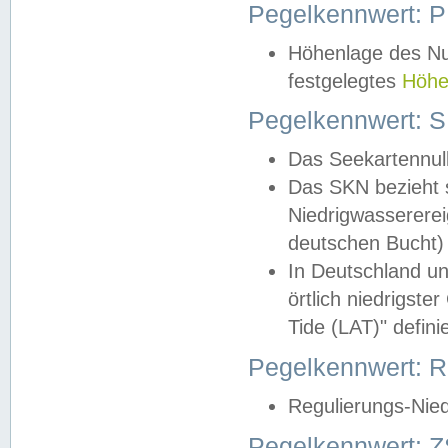
Pegelkennwert: 
Höhenlage des Nul
festgelegtes
Höhe
Pegelkennwert: 
Das Seekartennull
Das SKN bezieht s
Niedrigwassererei
deutschen Bucht) 
In Deutschland un
örtlich niedrigst
Tide (LAT)" definie
Pegelkennwert:
Regulierungs-Nie
Pegelkennwert: Z