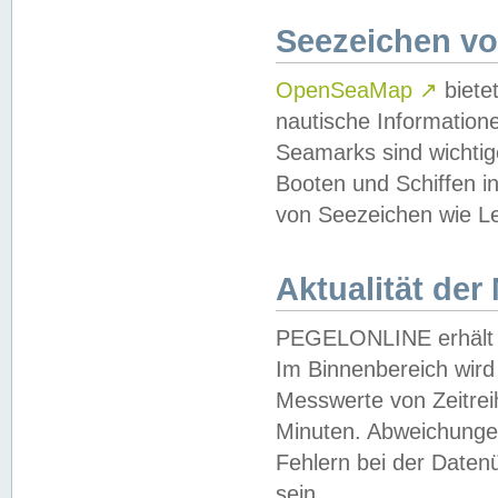
Seezeichen v
OpenSeaMap
↗
biete
nautische Information
Seamarks sind wichtig
Booten und Schiffen i
von Seezeichen wie Le
Aktualität der
PEGELONLINE erhält u
Im Binnenbereich wird 
Messwerte von Zeitreih
Minuten. Abweichungen
Fehlern bei der Daten
sein.