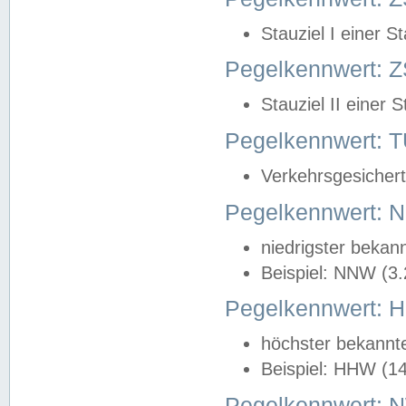
Stauziel I einer S
Pegelkennwert: Z
Stauziel II einer 
Pegelkennwert:
Verkehrsgesichert
Pegelkennwert:
niedrigster bekan
Beispiel: NNW (3
Pegelkennwert:
höchster bekannt
Beispiel: HHW (1
Pegelkennwert: 