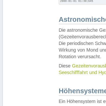
2000-01-01 01:30;645
Astronomische
Die astronomische Gez
(Gezeitenvorausberec
Die periodischen Schw
Wirkung von Mond und
Rotation verursacht.
Diese
Gezeitenvorau
Seeschifffahrt und Hy
Höhensystem
Ein Höhensystem ist e