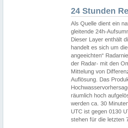
24 Stunden R
Als Quelle dient ein n
gleitende 24h-Aufsum
Dieser Layer enthält
handelt es sich um di
angeeichten“ Radarnie
der Radar- mit den O
Mittelung von Differe
Auflösung. Das Produk
Hochwasservorhersagez
räumlich hoch aufgelö
werden ca. 30 Minuten
UTC ist gegen 0130 UTC
stehen für die letzten