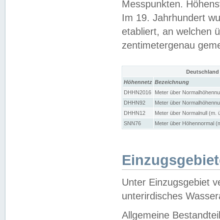
Messpunkten. Höhensy
Im 19. Jahrhundert wu
etabliert, an welchen 
zentimetergenau gem
Deutschland
Höhennetz
Bezeichnung
DHHN2016
Meter über Normalhöhennul
DHHN92
Meter über Normalhöhennul
DHHN12
Meter über Normalnull (m. 
SNN76
Meter über Höhennormal (m
Einzugsgebiet
Unter Einzugsgebiet v
unterirdisches Wasser
Allgemeine Bestandtei