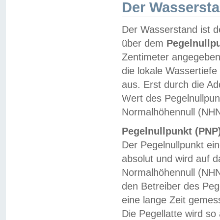
Der Wasserst
Der Wasserstand ist d
über dem
Pegelnullp
Zentimeter angegeben
die lokale Wassertie
aus. Erst durch die A
Wert des Pegelnullpun
Normalhöhennull (NHN
Pegelnullpunkt (PNP)
Der Pegelnullpunkt ei
absolut und wird auf
Normalhöhennull (NHN
den Betreiber des Pege
eine lange Zeit geme
Die Pegellatte wird s