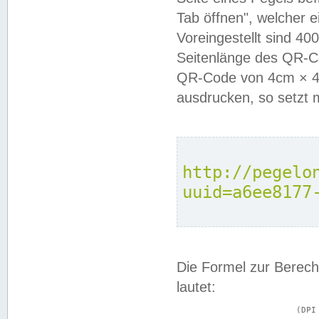
Tab öffnen", welcher 
Voreingestellt sind 4
Seitenlänge des QR-C
QR-Code von 4cm × 4c
ausdrucken, so setzt 
http://pegelo
uuid=a6ee8177
Die Formel zur Berech
lautet:
			(DPI × Druckkantenlänge in cm) ÷ 2,54 = Kantenlänge in Pixel
