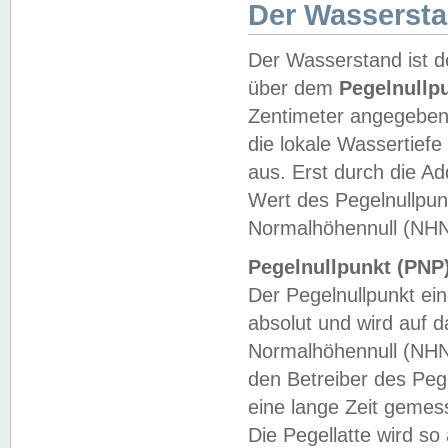
Der Wasserst
Der Wasserstand ist d
über dem
Pegelnullp
Zentimeter angegeben
die lokale Wassertie
aus. Erst durch die A
Wert des Pegelnullpun
Normalhöhennull (NHN
Pegelnullpunkt (PNP)
Der Pegelnullpunkt ei
absolut und wird auf
Normalhöhennull (NHN
den Betreiber des Pege
eine lange Zeit geme
Die Pegellatte wird s