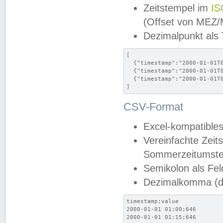
Zeitstempel im
IS
(Offset von MEZ
Dezimalpunkt als
[

  {"timestamp":"2000-01-01T0
  {"timestamp":"2000-01-01T0
  {"timestamp":"2000-01-01T0
]
CSV-Format
Excel-kompatibles
Vereinfachte Zeit
Sommerzeitumstel
Semikolon als Fel
Dezimalkomma (de
timestamp;value

2000-01-01 01:00;646

2000-01-01 01:15;646
