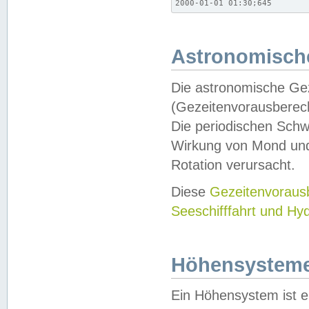
2000-01-01 01:30;645
Astronomische
Die astronomische Gez
(Gezeitenvorausberec
Die periodischen Schw
Wirkung von Mond und
Rotation verursacht.
Diese
Gezeitenvorau
Seeschifffahrt und Hy
Höhensystem
Ein Höhensystem ist e