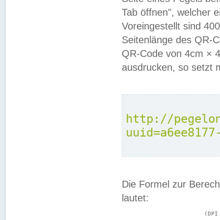
Tab öffnen", welcher 
Voreingestellt sind 4
Seitenlänge des QR-C
QR-Code von 4cm × 4c
ausdrucken, so setzt 
http://pegelo
uuid=a6ee8177
Die Formel zur Berech
lautet:
			(DPI × Druckkantenlänge in cm) ÷ 2,54 = Kantenlänge in Pixel
