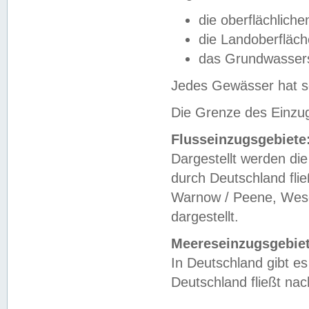
die oberflächlich
die Landoberfläc
das Grundwasser
Jedes Gewässer hat se
Die Grenze des Einzug
Flusseinzugsgebiete
Dargestellt werden die
durch Deutschland fli
Warnow / Peene, Weser
dargestellt.
Meereseinzugsgebiet
In Deutschland gibt 
Deutschland fließt n