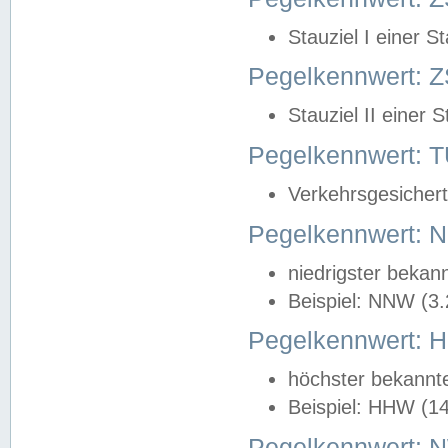
Stauziel I einer S
Pegelkennwert: Z
Stauziel II einer 
Pegelkennwert:
Verkehrsgesichert
Pegelkennwert:
niedrigster bekan
Beispiel: NNW (3
Pegelkennwert:
höchster bekannt
Beispiel: HHW (1
Pegelkennwert: 