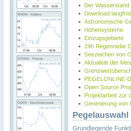
Der Wasserstand
Download langfris
RHEIN - Koblenz
Astronomische Gez
Höhensysteme
Einzugsgebiete
24h Regenradar
Seezeichen von 
DONAU - Passau
Aktualität der Me
Grenzwertübersch
PEGELONLINE-Di
Open Source Projek
Projektarbeit zur
Generierung von 
ODER - Eisenhüttenstadt
Pegelauswahl 
Grundlegende Funkti