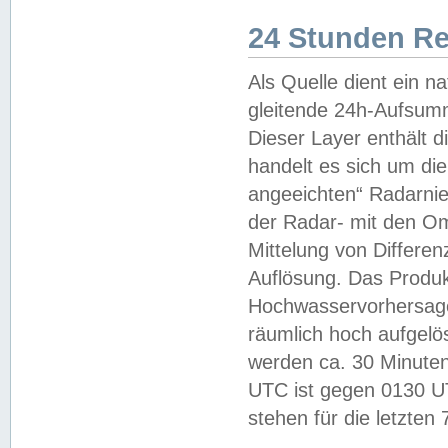
24 Stunden R
Als Quelle dient ein n
gleitende 24h-Aufsum
Dieser Layer enthält
handelt es sich um di
angeeichten“ Radarnie
der Radar- mit den O
Mittelung von Differe
Auflösung. Das Produk
Hochwasservorhersagez
räumlich hoch aufgelö
werden ca. 30 Minuten
UTC ist gegen 0130 UTC
stehen für die letzten