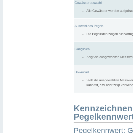
Gewässerauswahl
Alle Gewässer werden aufgelist
Auswahl des Pegels
Die Pegellisten zeigen alle ver
Ganglinien
Zeigt die ausgewählten Messwer
Download
Stellt die ausgewählten Messwer
kann txt, csv oder zrxp verwen
Kennzeichnen
Pegelkennwer
Pegelkennwert: 