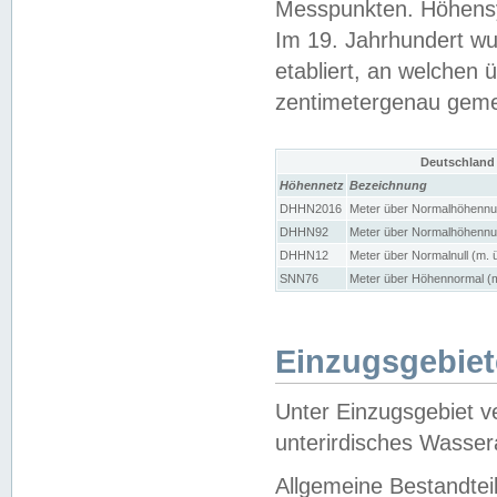
Messpunkten. Höhensy
Im 19. Jahrhundert wu
etabliert, an welchen 
zentimetergenau gem
Deutschland
Höhennetz
Bezeichnung
DHHN2016
Meter über Normalhöhennul
DHHN92
Meter über Normalhöhennul
DHHN12
Meter über Normalnull (m. 
SNN76
Meter über Höhennormal (m
Einzugsgebiet
Unter Einzugsgebiet v
unterirdisches Wasser
Allgemeine Bestandtei