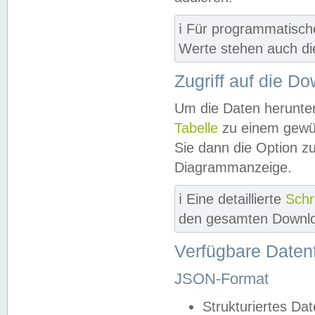
ℹ️ Für programmatisch
Werte stehen auch d
Zugriff auf die D
Um die Daten herunter
Tabelle
zu einem gewün
Sie dann die Option z
Diagrammanzeige.
ℹ️ Eine detaillierte
Schr
den gesamten Downlo
Verfügbare Daten
JSON-Format
Strukturiertes Da