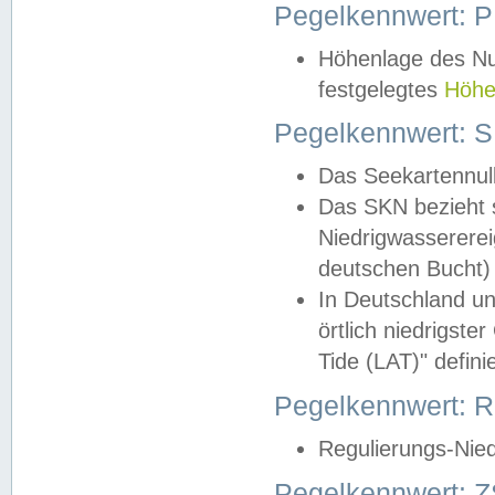
Pegelkennwert: 
Höhenlage des Nul
festgelegtes
Höhe
Pegelkennwert: 
Das Seekartennull
Das SKN bezieht s
Niedrigwassererei
deutschen Bucht) 
In Deutschland un
örtlich niedrigst
Tide (LAT)" definie
Pegelkennwert:
Regulierungs-Nie
Pegelkennwert: Z