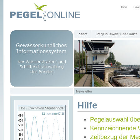
Hilfe
Link
Start
Pegelauswahl über Karte
Newsletter
Hilfe
Elbe - Cuxhaven Steubenhöft
Pegelauswahl übe
Kennzeichnende 
Zeitbezug der Me