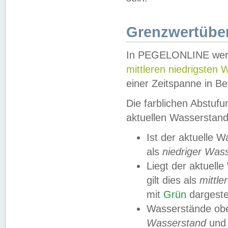
Grenzwertüber
In PEGELONLINE werde
mittleren niedrigsten
einer Zeitspanne in Be
Die farblichen Abstuf
aktuellen Wasserstand
Ist der aktuelle 
als
niedriger Was
Liegt der aktue
gilt dies als
mittle
mit
Grün
dargestel
Wasserstände obe
Wasserstand
und