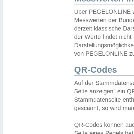
Über PEGELONLINE wer
Messwerten der Bundes
derzeit klassische Da
der Werte findet nicht 
Darstellungsmöglichkei
von PEGELONLINE zu 
QR-Codes
Auf der Stammdatensei
Seite anzeigen" ein Q
Stammdatenseite enthä
gescannt, so wird man
QR-Codes können auc
Seite eines Pegels be