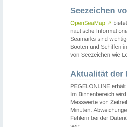
Seezeichen v
OpenSeaMap
↗
biete
nautische Information
Seamarks sind wichtig
Booten und Schiffen i
von Seezeichen wie Le
Aktualität der
PEGELONLINE erhält u
Im Binnenbereich wird 
Messwerte von Zeitreih
Minuten. Abweichungen
Fehlern bei der Daten
sein.