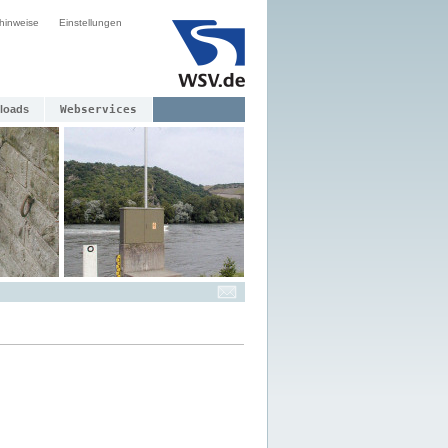
hinweise
Einstellungen
loads
Webservices