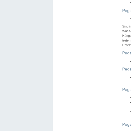
Pege
Sind 
Wasser
Hänge
treten
Unter
Pege
Pege
Pege
Pege