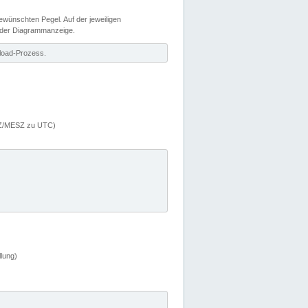
wünschten Pegel. Auf der jeweiligen
 der Diagrammanzeige.
load-Prozess.
MEZ/MESZ zu UTC)
lung)