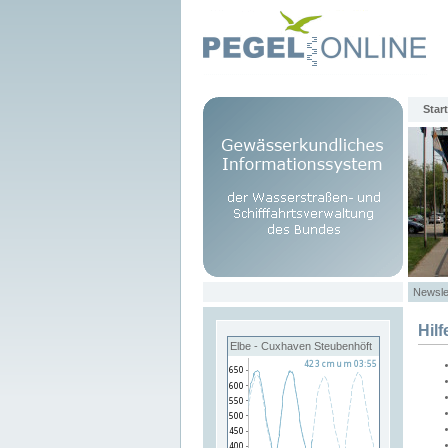
Start
Newsle
Hilf
Elbe - Cuxhaven Steubenhöft