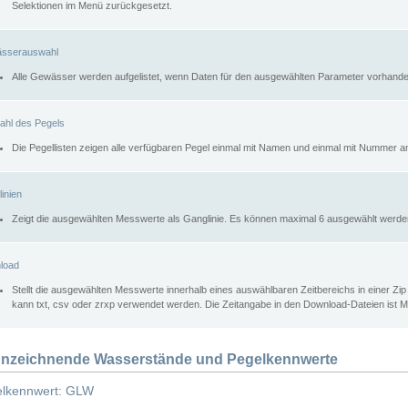
Selektionen im Menü zurückgesetzt.
sserauswahl
Alle Gewässer werden aufgelistet, wenn Daten für den ausgewählten Parameter vorhande
ahl des Pegels
Die Pegellisten zeigen alle verfügbaren Pegel einmal mit Namen und einmal mit Nummer a
inien
Zeigt die ausgewählten Messwerte als Ganglinie. Es können maximal 6 ausgewählt werde
load
Stellt die ausgewählten Messwerte innerhalb eines auswählbaren Zeitbereichs in einer Zi
kann txt, csv oder zrxp verwendet werden. Die Zeitangabe in den Download-Dateien ist 
nzeichnende Wasserstände und Pegelkennwerte
lkennwert: GLW