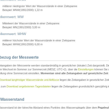
mittlerer niedrigster Wert der Wasserstände in einer Zeitspanne
Beispiel: MNW(1991/2000) 1,22 m
lkennwert: MW
Mittelwert der Wasserstände in einer Zeitspanne
Beispiel: MN(1991/2000) 3,00 m
elkennwert: MHW
mittlerer höchster Wert der Wasserstände in einer Zeitspanne
Beispiel: MHW(1991/2000) 6,00 m
tbezug der Messwerte
itangaben der Messwerte werden standardmäßig in gesetzlicher (lokaler) Zeit dargestellt. D
em Wechsel im Sommer zur Sommerzeit (MESZ, UTC+2). über die
Einstellungen
können Sie d
ellung ohne Sommerzeit einstellen.
Momentan sind alle Zeitangaben auf gesetzliche Zeit e
Download langfristiger Wasserstände und Abflüsse
liegen die Zeitangaben in gesetzlicher Zeit
n zum
Download angebotenen Tagesdateien
liegen die Zeitangaben grundsätzlich ganzjährig in
 Wasserstand
asserstand ist der lotrechte Abstand eines Punktes des Wasserspiegels über dem
Pegelnul