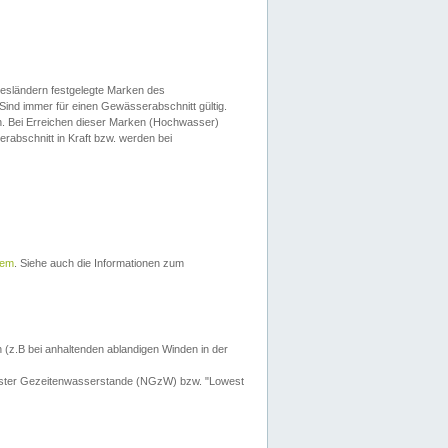
esländern festgelegte Marken des
Sind immer für einen Gewässerabschnitt gültig.
. Bei Erreichen dieser Marken (Hochwasser)
erabschnitt in Kraft bzw. werden bei
tem
. Siehe auch die Informationen zum
 (z.B bei anhaltenden ablandigen Winden in der
drigster Gezeitenwasserstande (NGzW) bzw. "Lowest