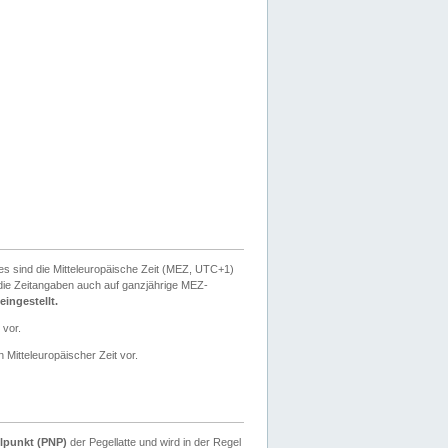
ies sind die Mitteleuropäische Zeit (MEZ, UTC+1)
ie Zeitangaben auch auf ganzjährige MEZ-
ingestellt.
 vor.
 Mitteleuropäischer Zeit vor.
lpunkt (PNP)
der Pegellatte und wird in der Regel