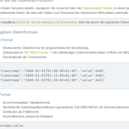
iff auf die Download-Funktion
e Daten herunterzuladen, navigieren Sie zunächst über die
Pegelauswahl-Tabelle
zu einem ge
datenseite finden Sie dann die Option zum Download der historischen Messdaten unterhalb
ne detaillierte
Schritt-für-Schritt-Anleitung mit Screenshots
führt Sie durch den gesamten Down
ügbare Datenformate
-Format
Strukturiertes Datenformat für programmatische Verarbeitung
Zeitstempel im
ISO 8601-Format
↗
mit vollständigen Zeitzoneninformation (Offset von 
Dezimalpunkt als Trennzeichen
"timestamp":"2000-01-01T01:00:00+01:00","value":646},

"timestamp":"2000-01-01T01:15:00+01:00","value":646},

"timestamp":"2000-01-01T01:30:00+01:00","value":645}

Format
Excel-kompatibles Tabellenformat
Vereinfachte Zeitstempeldarstellung in gesetzlicher Zeit (MEZ/MESZ mit Sommerzeitumstel
Semikolon als Feldtrenner
Dezimalkomma (deutsche Notation)
estamp;value
