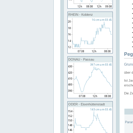
RHEIN - Koblenz
Peg
DONAU - Passau
Grund
über 
Ist Ja
ersche
Die Ze
ODER - Eisenhüttenstadt
Para