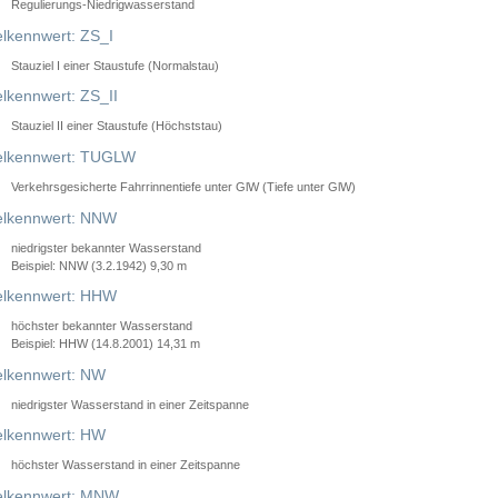
Regulierungs-Niedrigwasserstand
lkennwert: ZS_I
Stauziel I einer Staustufe (Normalstau)
lkennwert: ZS_II
Stauziel II einer Staustufe (Höchststau)
elkennwert: TUGLW
Verkehrsgesicherte Fahrrinnentiefe unter GlW (Tiefe unter GlW)
lkennwert: NNW
niedrigster bekannter Wasserstand
Beispiel: NNW (3.2.1942) 9,30 m
lkennwert: HHW
höchster bekannter Wasserstand
Beispiel: HHW (14.8.2001) 14,31 m
lkennwert: NW
niedrigster Wasserstand in einer Zeitspanne
lkennwert: HW
höchster Wasserstand in einer Zeitspanne
elkennwert: MNW