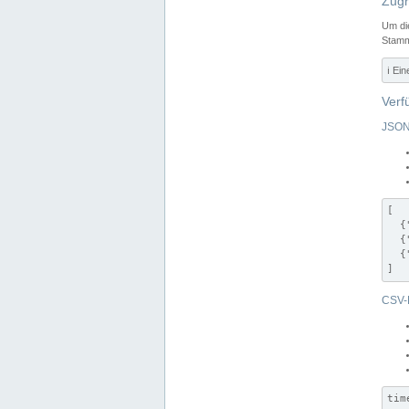
Zugr
Um di
Stamm
ℹ️ Ei
Verf
JSON
[

  {
  {
  {
]
CSV-
tim