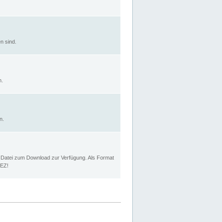
n sind.
n.
n.
p Datei zum Download zur Verfügung. Als Format
MEZ!