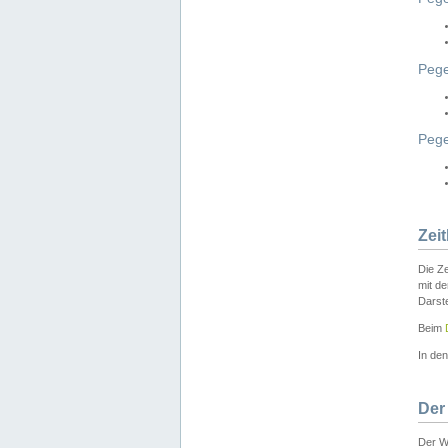
Pege
Peg
Zei
Die Ze
mit d
Darst
Beim
In de
Der
Der W