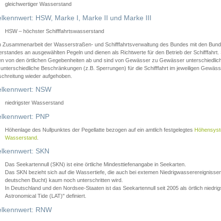
gleichwertiger Wasserstand
lkennwert: HSW, Marke I, Marke II und Marke III
HSW – höchster Schifffahrtswasserstand
in Zusammenarbeit der Wasserstraßen- und Schifffahrtsverwaltung des Bundes mit den Bund
standes an ausgewählten Pegeln und dienen als Richtwerte für den Betrieb der Schifffahrt. 
n von den örtlichen Gegebenheiten ab und sind von Gewässer zu Gewässer unterschiedlich
 unterschiedliche Beschränkungen (z.B. Sperrungen) für die Schifffahrt im jeweiligen Gewäss
schreitung wieder aufgehoben.
lkennwert: NSW
niedrigster Wasserstand
lkennwert: PNP
Höhenlage des Nullpunktes der Pegellatte bezogen auf ein amtlich festgelegtes
Höhensys
Wasserstand
.
lkennwert: SKN
Das Seekartennull (SKN) ist eine örtliche Mindesttiefenangabe in Seekarten.
Das SKN bezieht sich auf die Wassertiefe, die auch bei extemen Niedrigwasserereignissen
deutschen Bucht) kaum noch unterschritten wird.
In Deutschland und den Nordsee-Staaten ist das Seekartennull seit 2005 als örtlich nie
Astronomical Tide (LAT)" definiert.
lkennwert: RNW