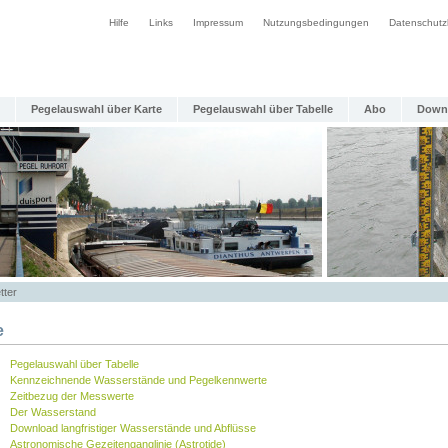
Hilfe
Links
Impressum
Nutzungsbedingungen
Datenschutz
Pegelauswahl über Karte
Pegelauswahl über Tabelle
Abo
Down
tter
e
Pegelauswahl über Tabelle
Kennzeichnende Wasserstände und Pegelkennwerte
Zeitbezug der Messwerte
Der Wasserstand
Download langfristiger Wasserstände und Abflüsse
Astronomische Gezeitenganglinie (Astrotide)