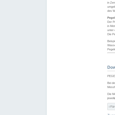
in Ze
umgeb
des W
Pegel
Der P
in Me
unter
Die Pe
Beisp
Wasse
Pegeln
Dow
PEGEL
Bei d
Messf
Die M
jeweil
ℹ️ F