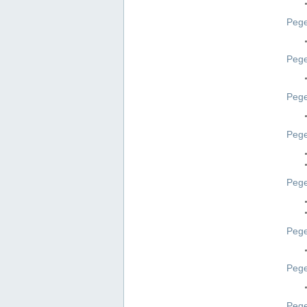
Pege
Pege
Peg
Pege
Pege
Pege
Pege
Peg