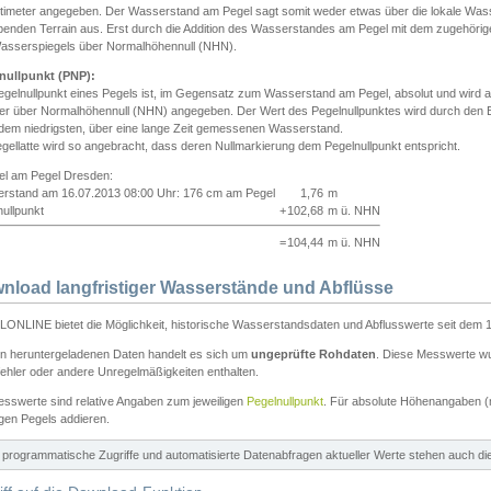
ntimeter angegeben. Der Wasserstand am Pegel sagt somit weder etwas über die lokale Wa
enden Terrain aus. Erst durch die Addition des Wasserstandes am Pegel mit dem zugehörig
asserspiegels über Normalhöhennull (NHN).
nullpunkt (PNP):
egelnullpunkt eines Pegels ist, im Gegensatz zum Wasserstand am Pegel, absolut und wir
ter über Normalhöhennull (NHN) angegeben. Der Wert des Pegelnullpunktes wird durch den Bet
 dem niedrigsten, über eine lange Zeit gemessenen Wasserstand.
gellatte wird so angebracht, dass deren Nullmarkierung dem Pegelnullpunkt entspricht.
iel am Pegel Dresden:
rstand am 16.07.2013 08:00 Uhr: 176 cm am Pegel
1,76
m
ullpunkt
+
102,68
m ü. NHN
=
104,44
m ü. NHN
nload langfristiger Wasserstände und Abflüsse
ONLINE bietet die Möglichkeit, historische Wasserstandsdaten und Abflusswerte seit dem 1
en heruntergeladenen Daten handelt es sich um
ungeprüfte Rohdaten
. Diese Messwerte wur
ehler oder andere Unregelmäßigkeiten enthalten.
esswerte sind relative Angaben zum jeweiligen
Pegelnullpunkt
. Für absolute Höhenangaben 
igen Pegels addieren.
ür programmatische Zugriffe und automatisierte Datenabfragen aktueller Werte stehen auch d