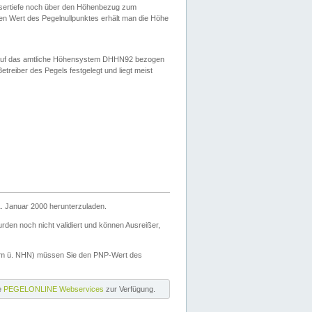
ssertiefe noch über den Höhenbezug zum
en Wert des Pegelnullpunktes erhält man die Höhe
d auf das amtliche Höhensystem DHHN92 bezogen
reiber des Pegels festgelegt und liegt meist
. Januar 2000 herunterzuladen.
den noch nicht validiert und können Ausreißer,
(m ü. NHN) müssen Sie den PNP-Wert des
ie
PEGELONLINE Webservices
zur Verfügung.