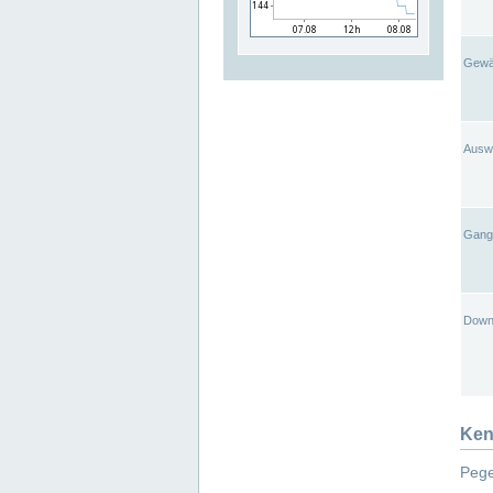
Gewä
Ausw
Gangl
Down
Ken
Pege