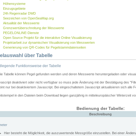
Höhensysteme
Einzugsgebiete
24h Regenradar DWD
Seezeichen von OpenSeaMap.org
Aktualität der Messwerte
Grenzwertüberschreitung der Messwerte
PEGELONLINE-Dienste
Open Source Projekt für die interaktive Online Visualisierung
Projektarbeit zur dynamischen Visualisierung von Messwerten
Generierung von QR-Codes für Pegelstammdatenseiten
elauswahl über Tabelle
legende Funktionsweise der Tabelle
die Tabelle können Pegel gefunden werden und deren Messwerte heruntergeladen oder visuali
vascript deaktiviert oder nicht verfügbar so muss jede Änderung mit der Bestätigung des "Filt
int nur bei deaktiviertem Javascript. Bei eingeschaltetem Javascript aktualisieren sich alle 
itstempel in den Dateien beim Download liegen ganzjährig in mitteleuropäischer Winterzeit vo
Bedienung der Tabelle:
Beschreibung
meter
Hier besteht die Möglichkeit, die auszuwertende Messgröße einzustellen. Bei einer Ände