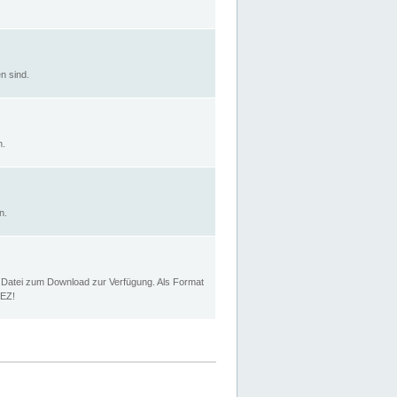
n sind.
n.
n.
p Datei zum Download zur Verfügung. Als Format
MEZ!