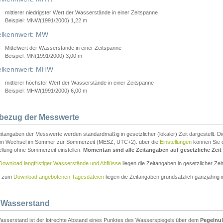
mittlerer niedrigster Wert der Wasserstände in einer Zeitspanne
Beispiel: MNW(1991/2000) 1,22 m
lkennwert: MW
Mittelwert der Wasserstände in einer Zeitspanne
Beispiel: MN(1991/2000) 3,00 m
elkennwert: MHW
mittlerer höchster Wert der Wasserstände in einer Zeitspanne
Beispiel: MHW(1991/2000) 6,00 m
tbezug der Messwerte
itangaben der Messwerte werden standardmäßig in gesetzlicher (lokaler) Zeit dargestellt. D
em Wechsel im Sommer zur Sommerzeit (MESZ, UTC+2). über die
Einstellungen
können Sie d
ellung ohne Sommerzeit einstellen.
Momentan sind alle Zeitangaben auf gesetzliche Zeit e
Download langfristiger Wasserstände und Abflüsse
liegen die Zeitangaben in gesetzlicher Zeit
n zum
Download angebotenen Tagesdateien
liegen die Zeitangaben grundsätzlich ganzjährig in
 Wasserstand
asserstand ist der lotrechte Abstand eines Punktes des Wasserspiegels über dem
Pegelnul