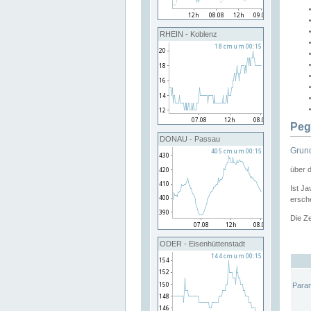
RHEIN - Koblenz
Peg
DONAU - Passau
Grund
über 
Ist Ja
ersche
Die Ze
ODER - Eisenhüttenstadt
Para