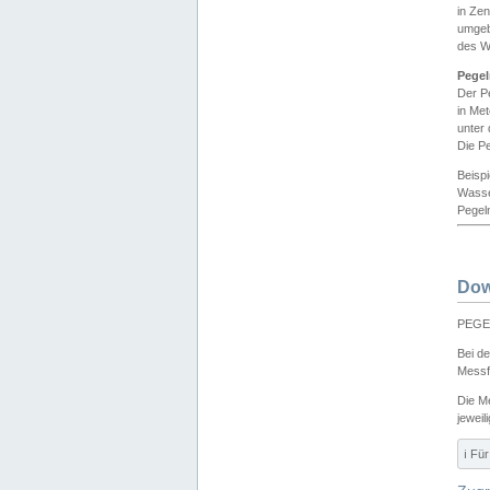
in Ze
umgeb
des W
Pegel
Der P
in Me
unter
Die Pe
Beisp
Wasse
Pegeln
Dow
PEGEL
Bei d
Messf
Die M
jeweil
ℹ️ F