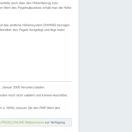
ssertiefe noch über den Höhenbezug zum
en Wert des Pegelnullpunktes erhält man die Höhe
d auf das amtliche Höhensystem DHHN92 bezogen
reiber des Pegels festgelegt und liegt meist
. Januar 2000 herunterzuladen.
den noch nicht validiert und können Ausreißer,
(m ü. NHN) müssen Sie den PNP-Wert des
ie
PEGELONLINE Webservices
zur Verfügung.