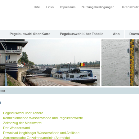
Hilfe
Links
Impressum
Nutzungsbedingungen
Datenschutz
Pegelauswahl über Karte
Pegelauswahl über Tabelle
Abo
Down
tter
e
Pegelauswahl über Tabelle
Kennzeichnende Wasserstände und Pegelkennwerte
Zeitbezug der Messwerte
Der Wasserstand
Download langfristiger Wasserstände und Abflüsse
Astronomische Gezeitenganglinie (Astrotide)