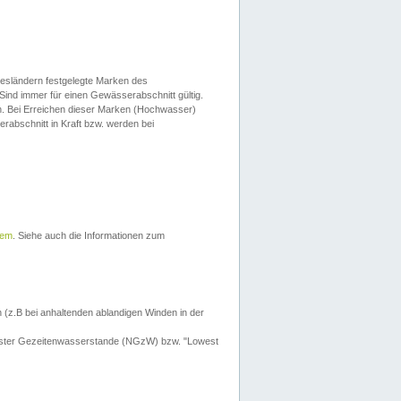
esländern festgelegte Marken des
Sind immer für einen Gewässerabschnitt gültig.
. Bei Erreichen dieser Marken (Hochwasser)
erabschnitt in Kraft bzw. werden bei
tem
. Siehe auch die Informationen zum
 (z.B bei anhaltenden ablandigen Winden in der
drigster Gezeitenwasserstande (NGzW) bzw. "Lowest