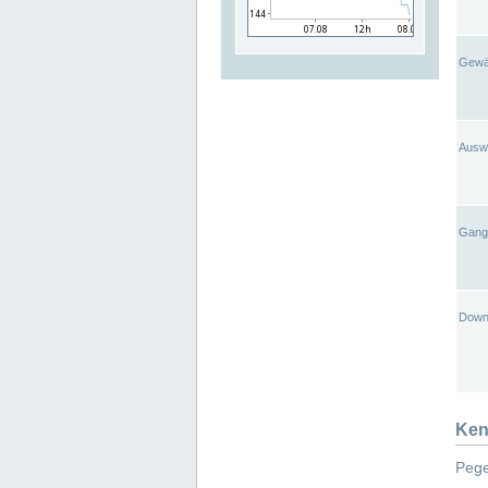
Gewä
Ausw
Gangl
Down
Ken
Pege