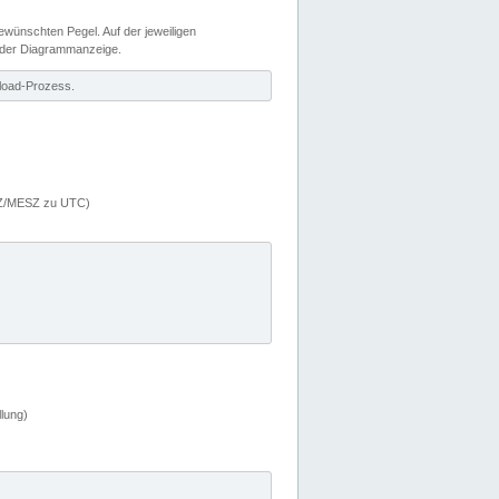
wünschten Pegel. Auf der jeweiligen
 der Diagrammanzeige.
load-Prozess.
MEZ/MESZ zu UTC)
lung)