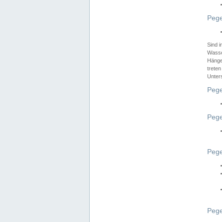
Pege
Sind 
Wasser
Hänge
treten
Unter
Pege
Pege
Pege
Pege