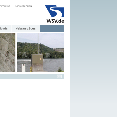
hinweise
Einstellungen
loads
Webservices