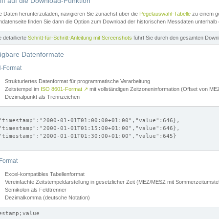
iff auf die Download-Funktion
e Daten herunterzuladen, navigieren Sie zunächst über die
Pegelauswahl-Tabelle
zu einem ge
datenseite finden Sie dann die Option zum Download der historischen Messdaten unterhalb
ne detaillierte
Schritt-für-Schritt-Anleitung mit Screenshots
führt Sie durch den gesamten Down
ügbare Datenformate
-Format
Strukturiertes Datenformat für programmatische Verarbeitung
Zeitstempel im
ISO 8601-Format
↗
mit vollständigen Zeitzoneninformation (Offset von 
Dezimalpunkt als Trennzeichen
"timestamp":"2000-01-01T01:00:00+01:00","value":646},

"timestamp":"2000-01-01T01:15:00+01:00","value":646},

"timestamp":"2000-01-01T01:30:00+01:00","value":645}

Format
Excel-kompatibles Tabellenformat
Vereinfachte Zeitstempeldarstellung in gesetzlicher Zeit (MEZ/MESZ mit Sommerzeitumstel
Semikolon als Feldtrenner
Dezimalkomma (deutsche Notation)
estamp;value
