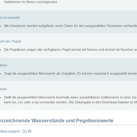
Selektionen im Menü zurückgesetzt.
sserauswahl
Alle Gewässer werden aufgelistet, wenn Daten für den ausgewählten Parameter vorhande
ahl des Pegels
Die Pegellisten zeigen alle verfügbaren Pegel einmal mit Namen und einmal mit Nummer a
inien
Zeigt die ausgewählten Messwerte als Ganglinie. Es können maximal 6 ausgewählt werde
load
Stellt die ausgewählten Messwerte innerhalb eines auswählbaren Zeitbereichs in einer Zi
kann txt, csv oder zrxp verwendet werden. Die Zeitangabe in den Download-Dateien ist 
nzeichnende Wasserstände und Pegelkennwerte
lkennwert: GLW