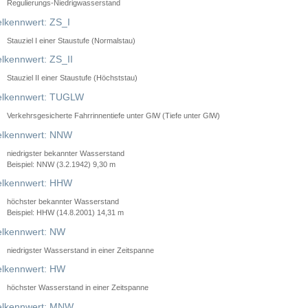
Regulierungs-Niedrigwasserstand
lkennwert: ZS_I
Stauziel I einer Staustufe (Normalstau)
lkennwert: ZS_II
Stauziel II einer Staustufe (Höchststau)
elkennwert: TUGLW
Verkehrsgesicherte Fahrrinnentiefe unter GlW (Tiefe unter GlW)
lkennwert: NNW
niedrigster bekannter Wasserstand
Beispiel: NNW (3.2.1942) 9,30 m
lkennwert: HHW
höchster bekannter Wasserstand
Beispiel: HHW (14.8.2001) 14,31 m
lkennwert: NW
niedrigster Wasserstand in einer Zeitspanne
lkennwert: HW
höchster Wasserstand in einer Zeitspanne
elkennwert: MNW