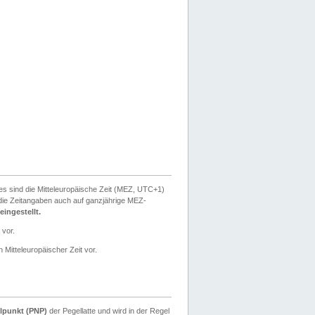
ies sind die Mitteleuropäische Zeit (MEZ, UTC+1)
ie Zeitangaben auch auf ganzjährige MEZ-
ingestellt.
 vor.
 Mitteleuropäischer Zeit vor.
lpunkt (PNP)
der Pegellatte und wird in der Regel