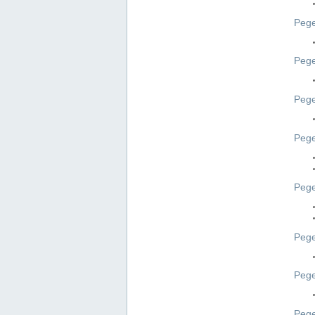
Pege
Pege
Peg
Pege
Pege
Pege
Pege
Peg