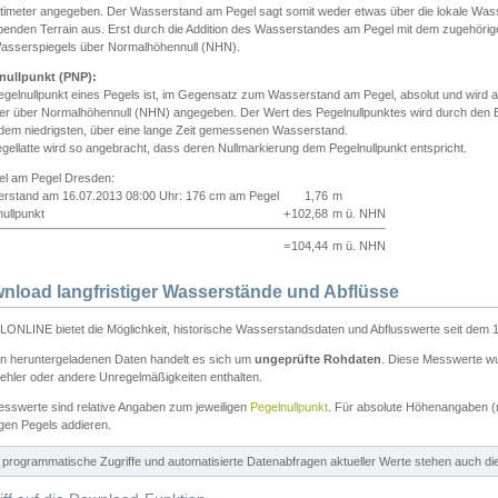
ntimeter angegeben. Der Wasserstand am Pegel sagt somit weder etwas über die lokale Wa
enden Terrain aus. Erst durch die Addition des Wasserstandes am Pegel mit dem zugehörig
asserspiegels über Normalhöhennull (NHN).
nullpunkt (PNP):
egelnullpunkt eines Pegels ist, im Gegensatz zum Wasserstand am Pegel, absolut und wir
ter über Normalhöhennull (NHN) angegeben. Der Wert des Pegelnullpunktes wird durch den Bet
 dem niedrigsten, über eine lange Zeit gemessenen Wasserstand.
gellatte wird so angebracht, dass deren Nullmarkierung dem Pegelnullpunkt entspricht.
iel am Pegel Dresden:
rstand am 16.07.2013 08:00 Uhr: 176 cm am Pegel
1,76
m
ullpunkt
+
102,68
m ü. NHN
=
104,44
m ü. NHN
nload langfristiger Wasserstände und Abflüsse
ONLINE bietet die Möglichkeit, historische Wasserstandsdaten und Abflusswerte seit dem 1
en heruntergeladenen Daten handelt es sich um
ungeprüfte Rohdaten
. Diese Messwerte wur
ehler oder andere Unregelmäßigkeiten enthalten.
esswerte sind relative Angaben zum jeweiligen
Pegelnullpunkt
. Für absolute Höhenangaben 
igen Pegels addieren.
ür programmatische Zugriffe und automatisierte Datenabfragen aktueller Werte stehen auch d