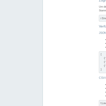
Zugr
Um di
Stamm
ℹ️ Ei
Verf
JSON
[

  {
  {
  {
]
CSV-
tim