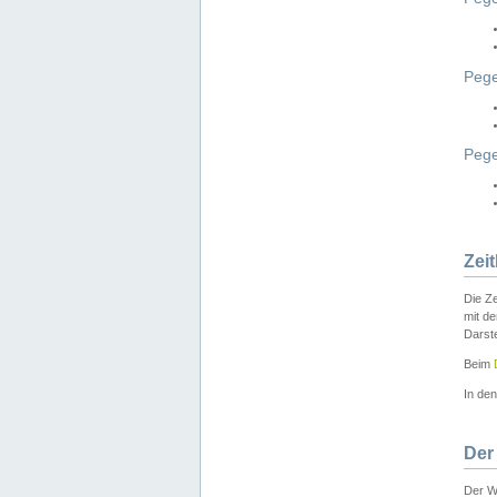
Pege
Peg
Zei
Die Ze
mit d
Darst
Beim
In de
Der
Der W