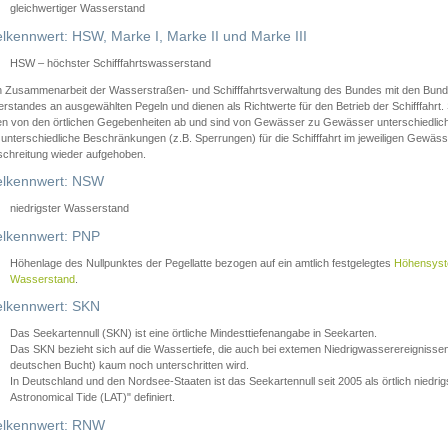
gleichwertiger Wasserstand
lkennwert: HSW, Marke I, Marke II und Marke III
HSW – höchster Schifffahrtswasserstand
in Zusammenarbeit der Wasserstraßen- und Schifffahrtsverwaltung des Bundes mit den Bund
standes an ausgewählten Pegeln und dienen als Richtwerte für den Betrieb der Schifffahrt. 
n von den örtlichen Gegebenheiten ab und sind von Gewässer zu Gewässer unterschiedlich
 unterschiedliche Beschränkungen (z.B. Sperrungen) für die Schifffahrt im jeweiligen Gewäss
schreitung wieder aufgehoben.
lkennwert: NSW
niedrigster Wasserstand
lkennwert: PNP
Höhenlage des Nullpunktes der Pegellatte bezogen auf ein amtlich festgelegtes
Höhensys
Wasserstand
.
lkennwert: SKN
Das Seekartennull (SKN) ist eine örtliche Mindesttiefenangabe in Seekarten.
Das SKN bezieht sich auf die Wassertiefe, die auch bei extemen Niedrigwasserereignissen
deutschen Bucht) kaum noch unterschritten wird.
In Deutschland und den Nordsee-Staaten ist das Seekartennull seit 2005 als örtlich nie
Astronomical Tide (LAT)" definiert.
lkennwert: RNW