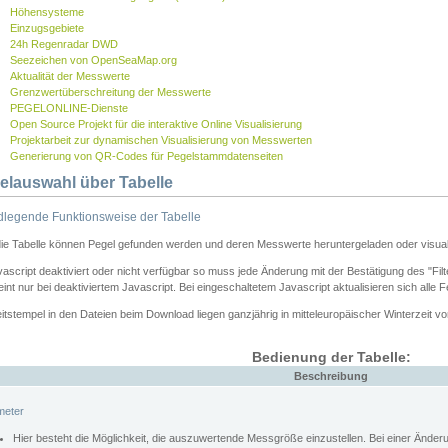
Höhensysteme
Einzugsgebiete
24h Regenradar DWD
Seezeichen von OpenSeaMap.org
Aktualität der Messwerte
Grenzwertüberschreitung der Messwerte
PEGELONLINE-Dienste
Open Source Projekt für die interaktive Online Visualisierung
Projektarbeit zur dynamischen Visualisierung von Messwerten
Generierung von QR-Codes für Pegelstammdatenseiten
elauswahl über Tabelle
legende Funktionsweise der Tabelle
die Tabelle können Pegel gefunden werden und deren Messwerte heruntergeladen oder visuali
vascript deaktiviert oder nicht verfügbar so muss jede Änderung mit der Bestätigung des "Filt
int nur bei deaktiviertem Javascript. Bei eingeschaltetem Javascript aktualisieren sich alle 
itstempel in den Dateien beim Download liegen ganzjährig in mitteleuropäischer Winterzeit vo
Bedienung der Tabelle:
Beschreibung
meter
Hier besteht die Möglichkeit, die auszuwertende Messgröße einzustellen. Bei einer Ände