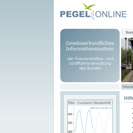
Start
Newsle
Hilf
Elbe - Cuxhaven Steubenhöft