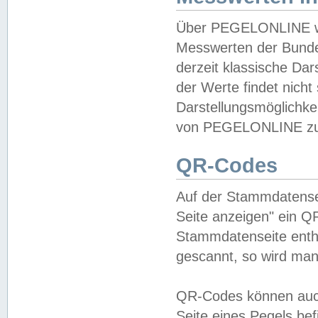
Über PEGELONLINE wer
Messwerten der Bundes
derzeit klassische Da
der Werte findet nicht 
Darstellungsmöglichkei
von PEGELONLINE zu 
QR-Codes
Auf der Stammdatensei
Seite anzeigen" ein Q
Stammdatenseite enthä
gescannt, so wird man
QR-Codes können auc
Seite eines Pegels be