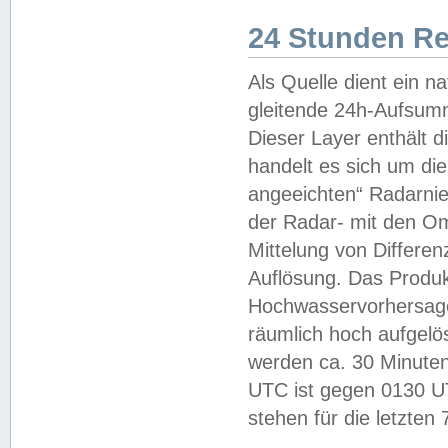
24 Stunden R
Als Quelle dient ein n
gleitende 24h-Aufsum
Dieser Layer enthält
handelt es sich um di
angeeichten“ Radarnie
der Radar- mit den O
Mittelung von Differe
Auflösung. Das Produk
Hochwasservorhersagez
räumlich hoch aufgelö
werden ca. 30 Minuten
UTC ist gegen 0130 UTC
stehen für die letzten