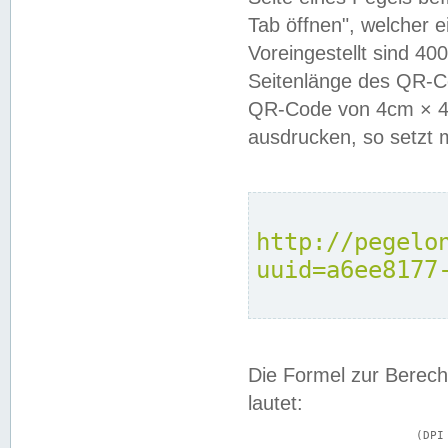
Tab öffnen", welcher 
Voreingestellt sind 4
Seitenlänge des QR-C
QR-Code von 4cm × 4c
ausdrucken, so setzt 
http://pegelo
uuid=a6ee8177
Die Formel zur Berech
lautet:
			(DPI × Druckkantenlänge in cm) ÷ 2,54 = Kantenlänge in Pixel
