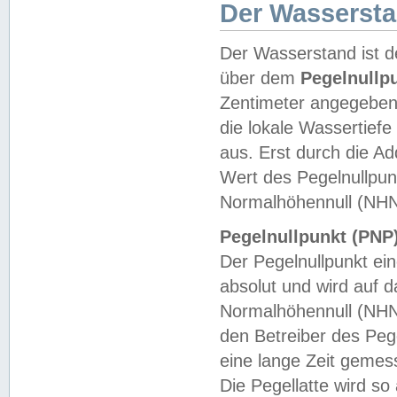
Der Wasserst
Der Wasserstand ist d
über dem
Pegelnullp
Zentimeter angegeben
die lokale Wassertie
aus. Erst durch die A
Wert des Pegelnullpun
Normalhöhennull (NHN
Pegelnullpunkt (PNP)
Der Pegelnullpunkt ei
absolut und wird auf
Normalhöhennull (NHN
den Betreiber des Pege
eine lange Zeit geme
Die Pegellatte wird s