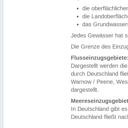
die oberflächlich
die Landoberfläc
das Grundwasser
Jedes Gewässer hat se
Die Grenze des Einzug
Flusseinzugsgebiete
Dargestellt werden die
durch Deutschland fli
Warnow / Peene, Weser
dargestellt.
Meereseinzugsgebiet
In Deutschland gibt 
Deutschland fließt n