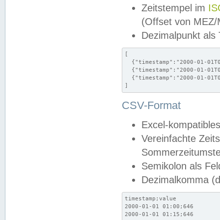
Zeitstempel im
IS
(Offset von MEZ
Dezimalpunkt als
[

  {"timestamp":"2000-01-01T0
  {"timestamp":"2000-01-01T0
  {"timestamp":"2000-01-01T0
]
CSV-Format
Excel-kompatibles
Vereinfachte Zeit
Sommerzeitumstel
Semikolon als Fel
Dezimalkomma (de
timestamp;value

2000-01-01 01:00;646

2000-01-01 01:15;646
