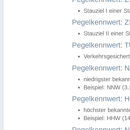
Stauziel I einer S
Pegelkennwert: Z
Stauziel II einer 
Pegelkennwert:
Verkehrsgesichert
Pegelkennwert:
niedrigster bekan
Beispiel: NNW (3
Pegelkennwert:
höchster bekannt
Beispiel: HHW (1
Pegelkennwert: 