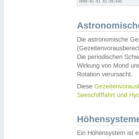
2000-01-01 01:30;645
Astronomische
Die astronomische Gez
(Gezeitenvorausberec
Die periodischen Schw
Wirkung von Mond und
Rotation verursacht.
Diese
Gezeitenvorau
Seeschifffahrt und Hy
Höhensystem
Ein Höhensystem ist e