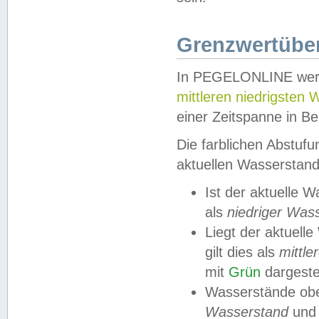
Grenzwertüber
In PEGELONLINE werde
mittleren niedrigsten
einer Zeitspanne in Be
Die farblichen Abstuf
aktuellen Wasserstand
Ist der aktuelle 
als
niedriger Was
Liegt der aktue
gilt dies als
mittle
mit
Grün
dargestel
Wasserstände obe
Wasserstand
und