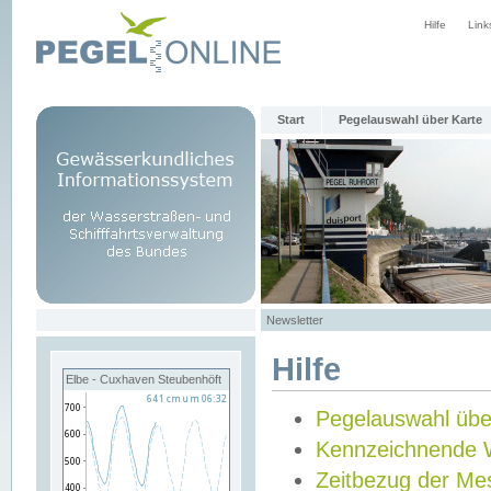
Hilfe
Link
Start
Pegelauswahl über Karte
Newsletter
Hilfe
Elbe - Cuxhaven Steubenhöft
Pegelauswahl übe
Kennzeichnende 
Zeitbezug der Me