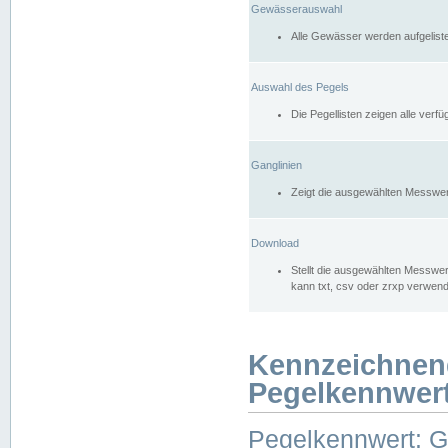
Gewässerauswahl
Alle Gewässer werden aufgelist
Auswahl des Pegels
Die Pegellisten zeigen alle ver
Ganglinien
Zeigt die ausgewählten Messwer
Download
Stellt die ausgewählten Messwer
kann txt, csv oder zrxp verwen
Kennzeichnen
Pegelkennwer
Pegelkennwert: 