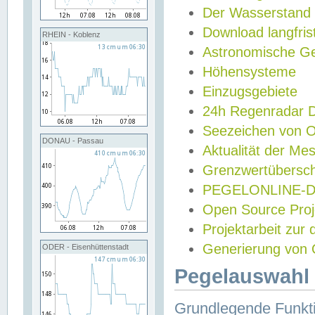
Der Wasserstand
Download langfris
RHEIN - Koblenz
Astronomische Gez
Höhensysteme
Einzugsgebiete
24h Regenradar
Seezeichen von 
DONAU - Passau
Aktualität der Me
Grenzwertübersch
PEGELONLINE-Di
Open Source Projek
Projektarbeit zur
Generierung von 
ODER - Eisenhüttenstadt
Pegelauswahl 
Grundlegende Funkti