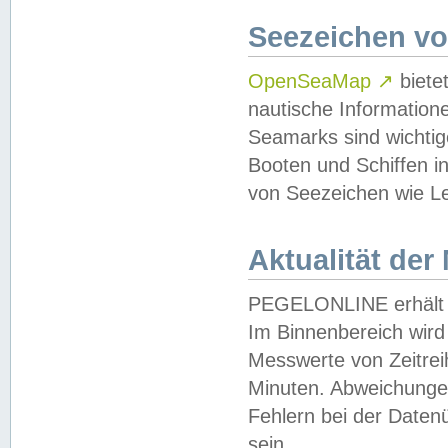
Seezeichen v
OpenSeaMap
↗
biete
nautische Information
Seamarks sind wichtig
Booten und Schiffen i
von Seezeichen wie Le
Aktualität der
PEGELONLINE erhält u
Im Binnenbereich wird 
Messwerte von Zeitreih
Minuten. Abweichungen
Fehlern bei der Daten
sein.