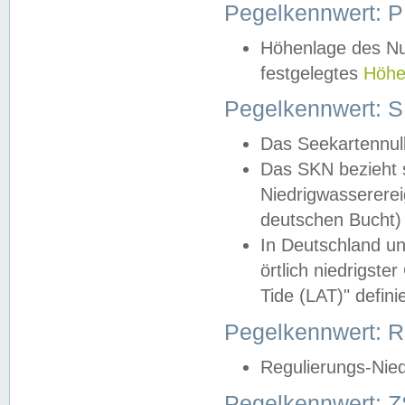
Pegelkennwert: 
Höhenlage des Nul
festgelegtes
Höhe
Pegelkennwert: 
Das Seekartennull
Das SKN bezieht s
Niedrigwassererei
deutschen Bucht) 
In Deutschland un
örtlich niedrigst
Tide (LAT)" definie
Pegelkennwert:
Regulierungs-Nie
Pegelkennwert: Z