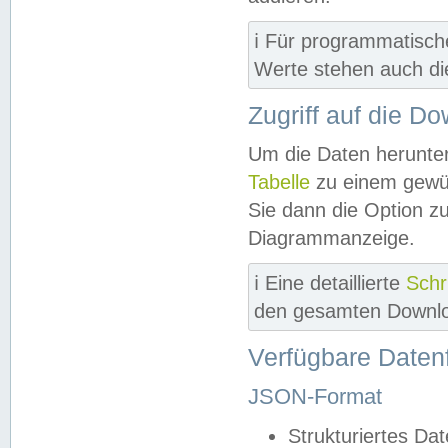
ℹ️ Für programmatisch
Werte stehen auch d
Zugriff auf die D
Um die Daten herunter
Tabelle
zu einem gewün
Sie dann die Option z
Diagrammanzeige.
ℹ️ Eine detaillierte
Schr
den gesamten Downlo
Verfügbare Daten
JSON-Format
Strukturiertes Da