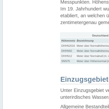
Messpunkten. Höhensy
Im 19. Jahrhundert wu
etabliert, an welchen 
zentimetergenau gem
Deutschland
Höhennetz
Bezeichnung
DHHN2016
Meter über Normalhöhennul
DHHN92
Meter über Normalhöhennul
DHHN12
Meter über Normalnull (m. 
SNN76
Meter über Höhennormal (m
Einzugsgebiet
Unter Einzugsgebiet v
unterirdisches Wasser
Allgemeine Bestandtei