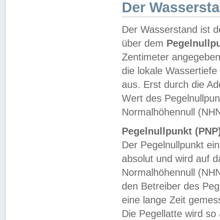
Der Wasserst
Der Wasserstand ist d
über dem
Pegelnullp
Zentimeter angegeben
die lokale Wassertie
aus. Erst durch die A
Wert des Pegelnullpun
Normalhöhennull (NHN
Pegelnullpunkt (PNP)
Der Pegelnullpunkt ei
absolut und wird auf
Normalhöhennull (NHN
den Betreiber des Pege
eine lange Zeit geme
Die Pegellatte wird s