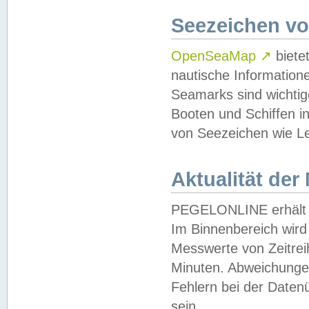
Seezeichen v
OpenSeaMap
↗
biete
nautische Information
Seamarks sind wichtig
Booten und Schiffen i
von Seezeichen wie Le
Aktualität der
PEGELONLINE erhält u
Im Binnenbereich wird 
Messwerte von Zeitreih
Minuten. Abweichungen
Fehlern bei der Daten
sein.