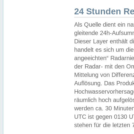
24 Stunden R
Als Quelle dient ein n
gleitende 24h-Aufsum
Dieser Layer enthält
handelt es sich um di
angeeichten“ Radarnie
der Radar- mit den O
Mittelung von Differe
Auflösung. Das Produk
Hochwasservorhersagez
räumlich hoch aufgelö
werden ca. 30 Minuten
UTC ist gegen 0130 UTC
stehen für die letzten