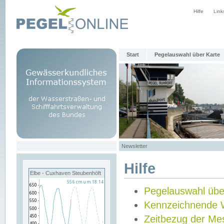
Hilfe
Link
Start
Pegelauswahl über Karte
Newsletter
Hilfe
Elbe - Cuxhaven Steubenhöft
Pegelauswahl übe
Kennzeichnende 
Zeitbezug der Me