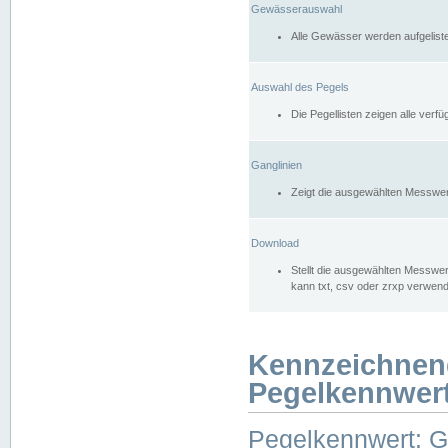
Gewässerauswahl
Alle Gewässer werden aufgelist
Auswahl des Pegels
Die Pegellisten zeigen alle ver
Ganglinien
Zeigt die ausgewählten Messwer
Download
Stellt die ausgewählten Messwer
kann txt, csv oder zrxp verwen
Kennzeichnen
Pegelkennwer
Pegelkennwert: 