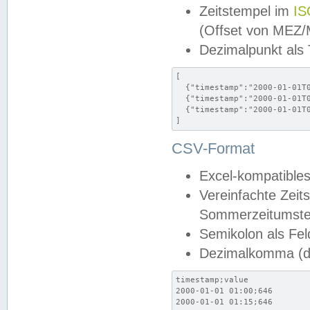
Zeitstempel im
IS
(Offset von MEZ
Dezimalpunkt als
[

  {"timestamp":"2000-01-01T0
  {"timestamp":"2000-01-01T0
  {"timestamp":"2000-01-01T0
]
CSV-Format
Excel-kompatibles
Vereinfachte Zeit
Sommerzeitumstel
Semikolon als Fel
Dezimalkomma (de
timestamp;value

2000-01-01 01:00;646

2000-01-01 01:15;646
