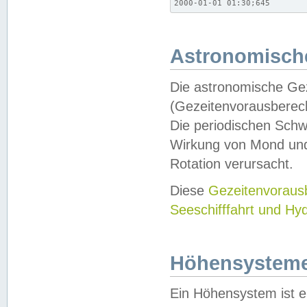
2000-01-01 01:30;645
Astronomische
Die astronomische Gez
(Gezeitenvorausberec
Die periodischen Schw
Wirkung von Mond und
Rotation verursacht.
Diese
Gezeitenvorau
Seeschifffahrt und Hy
Höhensystem
Ein Höhensystem ist e