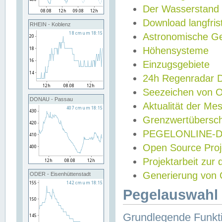
Der Wasserstand
Download langfris
RHEIN - Koblenz
Astronomische Gez
Höhensysteme
Einzugsgebiete
24h Regenradar
Seezeichen von 
DONAU - Passau
Aktualität der Me
Grenzwertübersch
PEGELONLINE-Di
Open Source Projek
Projektarbeit zur
Generierung von 
ODER - Eisenhüttenstadt
Pegelauswahl 
Grundlegende Funkti