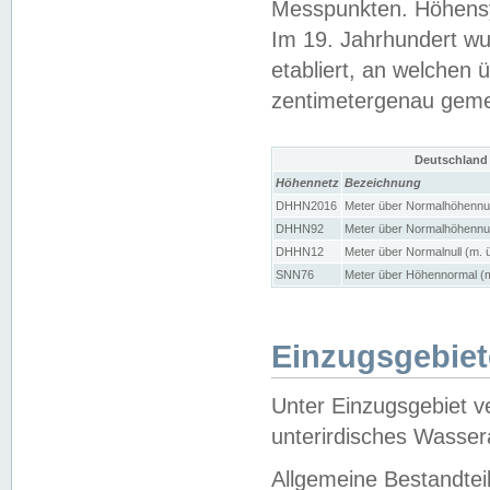
Messpunkten. Höhensy
Im 19. Jahrhundert wu
etabliert, an welchen 
zentimetergenau gem
Deutschland
Höhennetz
Bezeichnung
DHHN2016
Meter über Normalhöhennul
DHHN92
Meter über Normalhöhennul
DHHN12
Meter über Normalnull (m. 
SNN76
Meter über Höhennormal (m
Einzugsgebiet
Unter Einzugsgebiet v
unterirdisches Wasser
Allgemeine Bestandtei