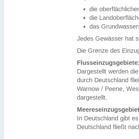
die oberflächlich
die Landoberfläc
das Grundwasser
Jedes Gewässer hat se
Die Grenze des Einzug
Flusseinzugsgebiete
Dargestellt werden die
durch Deutschland fli
Warnow / Peene, Weser
dargestellt.
Meereseinzugsgebiet
In Deutschland gibt 
Deutschland fließt n