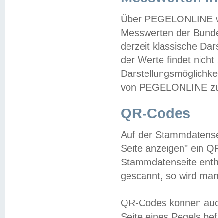
Über PEGELONLINE wer
Messwerten der Bundes
derzeit klassische Da
der Werte findet nicht 
Darstellungsmöglichkei
von PEGELONLINE zu 
QR-Codes
Auf der Stammdatensei
Seite anzeigen" ein Q
Stammdatenseite enthä
gescannt, so wird man
QR-Codes können auc
Seite eines Pegels be