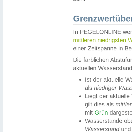
Grenzwertüber
In PEGELONLINE werde
mittleren niedrigsten
einer Zeitspanne in Be
Die farblichen Abstuf
aktuellen Wasserstand
Ist der aktuelle 
als
niedriger Was
Liegt der aktue
gilt dies als
mittle
mit
Grün
dargestel
Wasserstände obe
Wasserstand
und