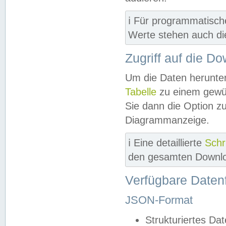
ℹ️ Für programmatisch
Werte stehen auch d
Zugriff auf die D
Um die Daten herunter
Tabelle
zu einem gewün
Sie dann die Option z
Diagrammanzeige.
ℹ️ Eine detaillierte
Schr
den gesamten Downlo
Verfügbare Daten
JSON-Format
Strukturiertes Da