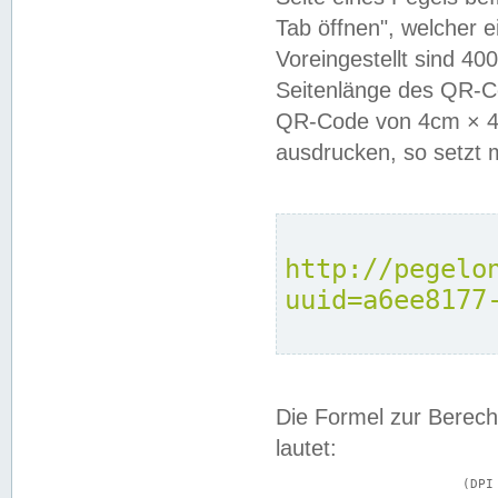
Tab öffnen", welcher 
Voreingestellt sind 4
Seitenlänge des QR-C
QR-Code von 4cm × 4c
ausdrucken, so setzt 
http://pegelo
uuid=a6ee8177
Die Formel zur Berech
lautet:
			(DPI × Druckkantenlänge in cm) ÷ 2,54 = Kantenlänge in Pixel
