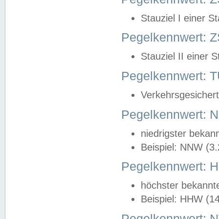
Stauziel I einer S
Pegelkennwert: Z
Stauziel II einer 
Pegelkennwert:
Verkehrsgesichert
Pegelkennwert:
niedrigster bekan
Beispiel: NNW (3
Pegelkennwert:
höchster bekannt
Beispiel: HHW (1
Pegelkennwert: 