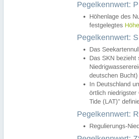
Pegelkennwert: 
Höhenlage des Nul
festgelegtes
Höhe
Pegelkennwert: 
Das Seekartennull
Das SKN bezieht s
Niedrigwassererei
deutschen Bucht) 
In Deutschland un
örtlich niedrigst
Tide (LAT)" definie
Pegelkennwert:
Regulierungs-Nie
Pegelkennwert: Z